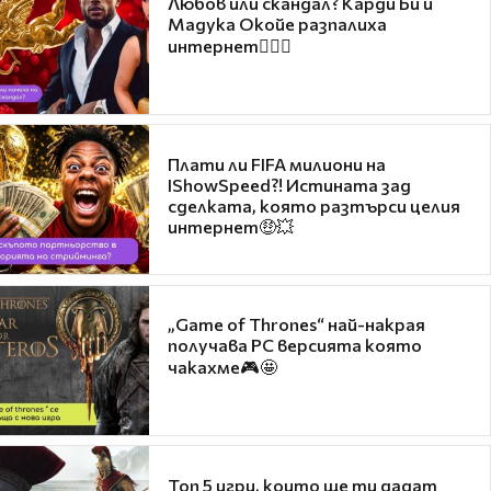
Любов или скандал? Карди Би и
Мадука Окойе разпалиха
интернет❤️‍🔥🔥
Плати ли FIFA милиони на
IShowSpeed?! Истината зад
сделката, която разтърси целия
интернет🤑💥
„Game of Thrones“ най-накрая
получава PC версията която
чакахме🎮🤩
Топ 5 игри, които ще ти дадат