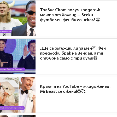
Травис Скот получи подарък
мечта от Холанд — всеки
футболен фен би го искал! 🤩
„Ще се омъжиш ли за мен?“: Фен
предложи брак на Зендая, а тя
отвърна само с три думи😅
Кралят на YouTube – младоженец:
MrBeast се ожени!💍🥰