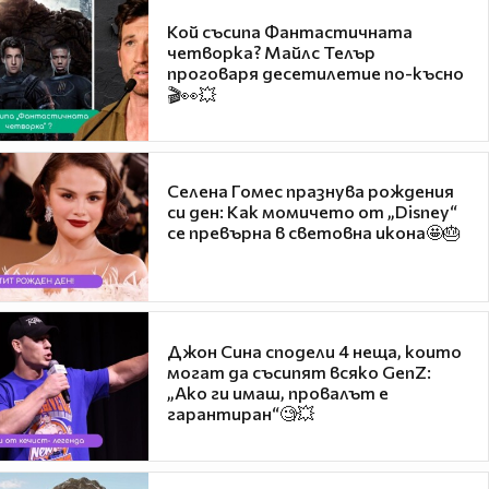
Кой съсипа Фантастичната
четворка? Майлс Телър
проговаря десетилетие по-късно
🎬👀💥
Селена Гомес празнува рождения
си ден: Как момичето от „Disney“
се превърна в световна икона🤩🎂
Джон Сина сподели 4 неща, които
могат да съсипят всяко GenZ:
„Ако ги имаш, провалът е
гарантиран“🧐💥