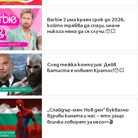
Barbie 2 има краен срок до 2026,
който трябва да спази, иначе
никога няма да се случи.😯💥
След тежка контузия: Дейв
Батиста е новият Кратос!😯💥
„Спайдър-мен: Нов ден“ буквално
взриви кината у нас – ето защо
всички говорят за него👀🎬