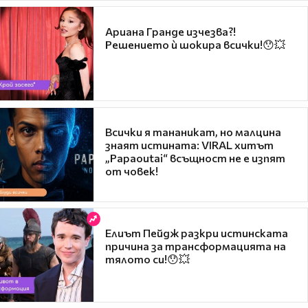
Ариана Гранде изчезва?!
Решението ѝ шокира всички!😯💥
Всички я тананикат, но малцина
знаят истината: VIRAL хитът
„Papaoutai“ всъщност не е изпят
от човек!
Елиът Пейдж разкри истинската
причина за трансформацията на
тялото си!😯💥