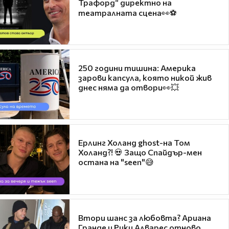
Трафорд“ директно на
театралната сцена👀⚽
250 години тишина: Америка
зарови капсула, която никой жив
днес няма да отвори👀💥
Ерлинг Холанд ghost-на Том
Холанд?! 💀 Защо Спайдър-мен
остана на "seen"😅
Втори шанс за любовта? Ариана
Гранде и Рики Алварес отново