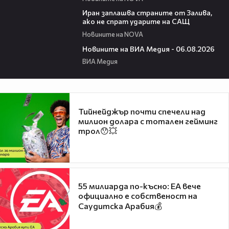
00:41
Иран заплашва страните от Залива,
ако не спрат ударите на САЩ
Новините на NOVA
22:43
Новините на ВИА Медия - 06.08.2026
ВИА Медия
Тийнейджър почти спечели над
милион долара с тотален гейминг
трол😯💥
55 милиарда по-късно: EA вече
официално е собственост на
Саудитска Арабия💰