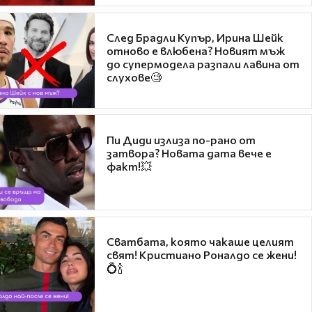
След Брадли Купър, Ирина Шейк
отново е влюбена? Новият мъж
до супермодела разпали лавина от
слухове🧐
Пи Диди излиза по-рано от
затвора? Новата дата вече е
факт!💥
Сватбата, която чакаше целият
свят! Кристиано Роналдо се жени!
💍🍾