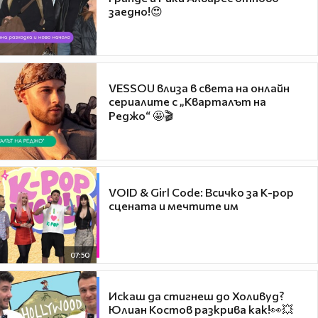
заедно!😍
VESSOU влиза в света на онлайн
сериалите с „Кварталът на
Реджо“ 🤩🎬
VOID & Girl Code: Всичко за K-pop
сцената и мечтите им
07:50
Искаш да стигнеш до Холивуд?
Юлиан Костов разкрива как!👀💥