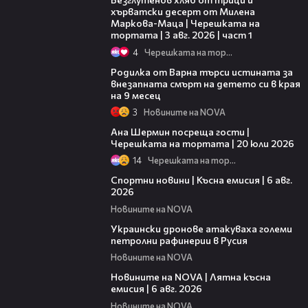
хърватски десерт от Милена
Маркова-Маца | Черешката на
тортата | 3 авг. 2026 | част 1
4
Черешката на тортата
03:09
Родилка от Варна търси истината за
внезапната смърт на детето си в края
на 9 месец
3
Новините на NOVA
19:47
Ана Шермин посреща гости |
Черешката на тортата | 20 юли 2026
14
Черешката на тортата
04:51
Спортни новини | Късна емисия | 6 авг.
2026
Новините на NOVA
00:41
Украински дронове атакуваха големи
петролни рафинерии в Русия
Новините на NOVA
20:26
Новините на NOVA | Лятна късна
емисия | 6 авг. 2026
Новините на NOVA