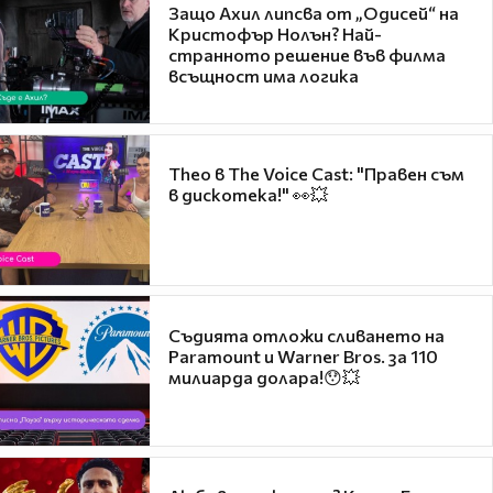
Защо Ахил липсва от „Одисей“ на
Кристофър Нолън? Най-
странното решение във филма
всъщност има логика
Theo в The Voice Cast: "Правен съм
в дискотека!" 👀💥
Съдията отложи сливането на
Paramount и Warner Bros. за 110
милиарда долара!😯💥