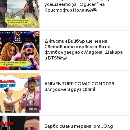
усещането за „Одисея“ на
Кристофър Нолан🤩🎮
Джъстин Бийбър ще пее на
Световното първенство по
футбол заедно с Мадона, Шакира
и BTS!⚽🤩
ANIVENTURE COMIC CON 2026:
Влязохме в друг свят!
08:16
Бербо смени терена: от „Олд