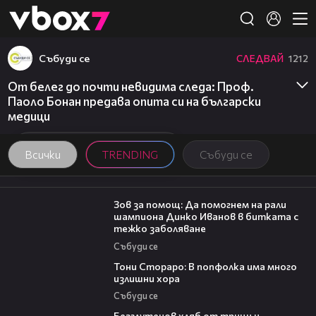
Member of
👾
Събуди се
СЛЕДВАЙ
1212
От белег до почти невидима следа: Проф.
Паоло Бонан предава опита си на български
медици
Всички
TRENDING
Събуди се
03:29
Зов за помощ: Да помогнем на рали
шампиона Динко Иванов в битката с
тежко заболяване
Събуди се
27:22
Тони Стораро: В попфолка има много
излишни хора
Събуди се
16:02
Безглутенов хляб от трици и