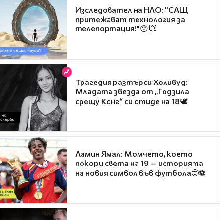
Изследовател на НЛО: "САЩ
притежават технология за
телепортация!"😯💥
Трагедия разтърси Холивуд:
Младата звезда от „Годзила
срещу Конг“ си отиде на 18🕊️
Ламин Ямал: Момчето, което
покори света на 19 — историята
на новия символ във футбола🤩⚽