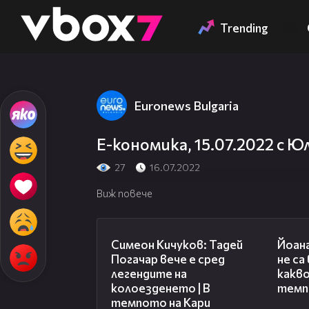
Member of
👾
Trending
Euronews Bulgaria
Е-кономика, 15.07.2022 с Ю
27
16.07.2022
Виж повече
11:23
Симеон Кичуков: Тадей
Йоан
Погачар вече е сред
не са
легендите на
какво
колоезденето | В
темп
темпото на Кари