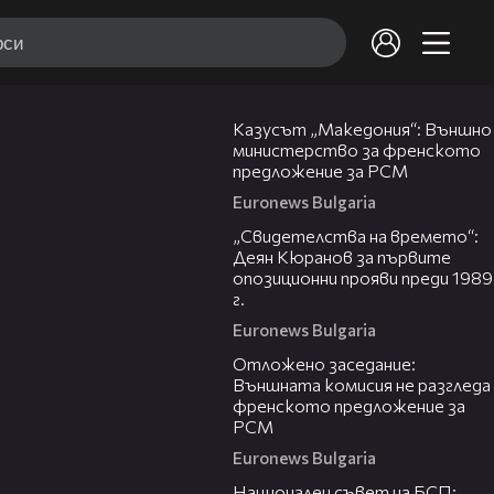
02:19
Казусът „Македония“: Външно
министерство за френското
предложение за РСМ
Euronews Bulgaria
13:01
„Свидетелства на времето“:
Деян Кюранов за първите
опозиционни прояви преди 1989
г.
Euronews Bulgaria
02:37
Отложено заседание:
Външната комисия не разгледа
френското предложение за
РСМ
Euronews Bulgaria
00:28
Национален съвет на БСП: