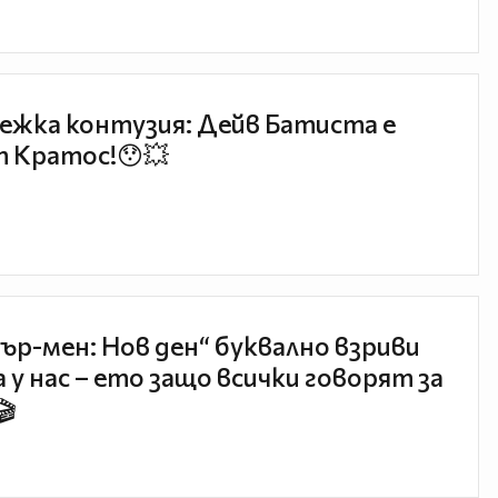
ежка контузия: Дейв Батиста е
 Кратос!😯💥
ър-мен: Нов ден“ буквално взриви
 у нас – ето защо всички говорят за
🎬