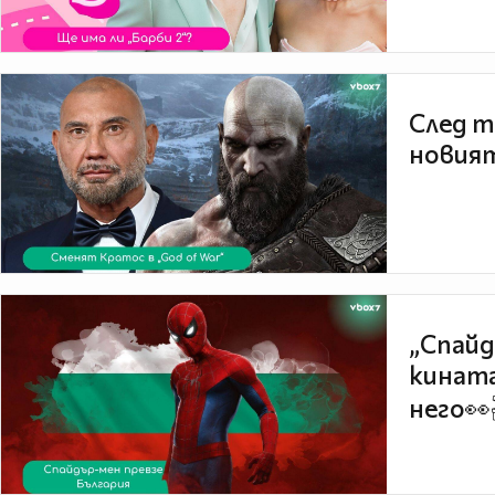
След т
новият
„Спайд
кината
него👀