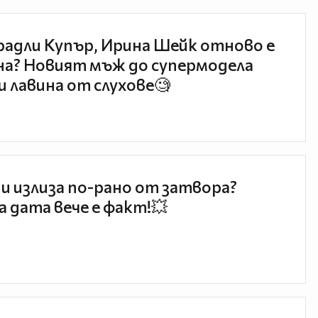
радли Купър, Ирина Шейк отново е
а? Новият мъж до супермодела
и лавина от слухове🧐
и излиза по-рано от затвора?
 дата вече е факт!💥