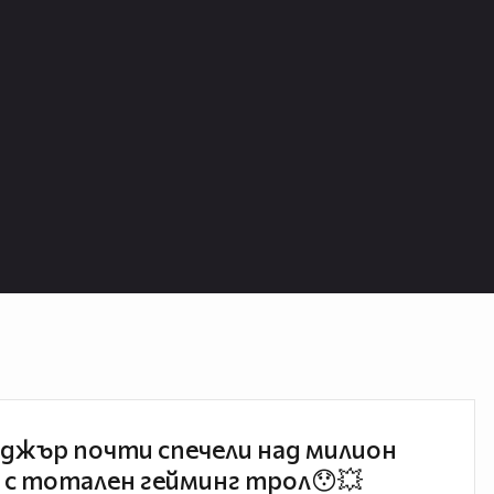
джър почти спечели над милион
 с тотален гейминг трол😯💥