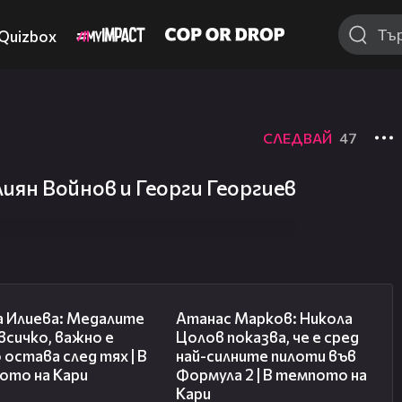
Quizbox
СЛЕДВАЙ
47
лиян Войнов и Георги Георгиев
14:33
18:25
а Илиева: Медалите
Атанас Марков: Никола
 всичко, важно е
Цолов показва, че е сред
 остава след тях | В
най-силните пилоти във
ото на Кари
Формула 2 | В темпото на
Кари