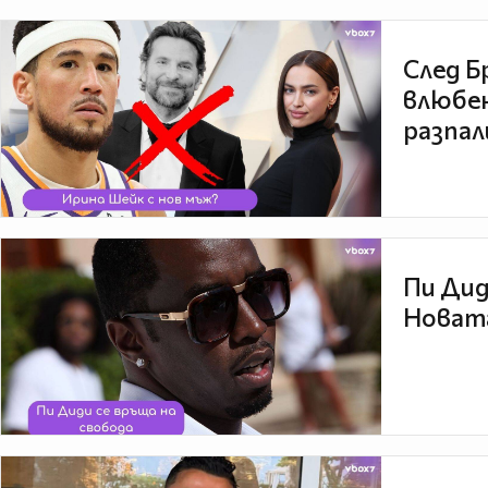
След Б
влюбен
разпал
Пи Дид
Новата