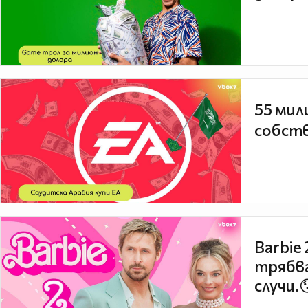
55 мил
собств
Barbie
трябва
случи.