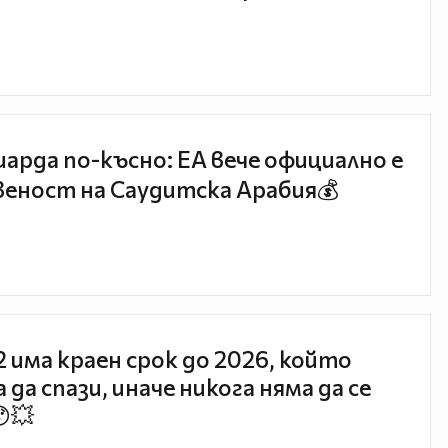
иарда по-късно: EA вече официално е
еност на Саудитска Арабия💰
 2 има краен срок до 2026, който
 да спази, иначе никога няма да се
😯💥