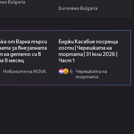
ews Bulgaria
Euronews Bulgaria
03:09
10:44
лка от Варна търси
Енджи Касабие посреща
ната за внезапната
гости | Черешката на
 на детето си в
тортата | 31 юли 2026 |
на 9 месец
Част 1
Новините на NOVA
6
Черешката на
тортата