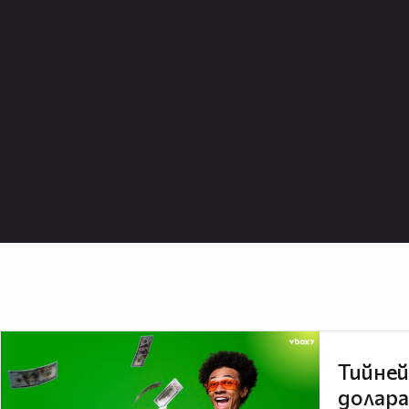
Тийней
долара