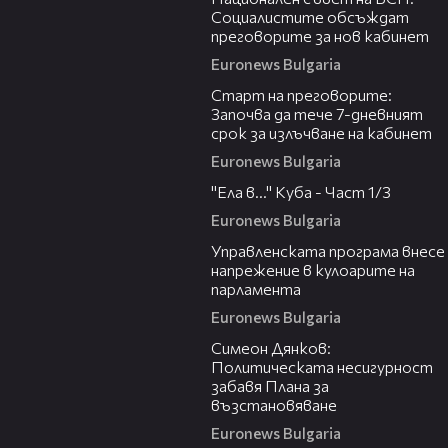
Социалистите обсъждат
преговорите за нов кабинет
Euronews Bulgaria
01:03
Старт на преговорите:
Започва да тече 7-дневният
срок за излъчване на кабинет
Euronews Bulgaria
10:07
"Ела в..." Куба - Част 1/3
Euronews Bulgaria
02:51
Управленската програма внесе
напрежение в кулоарите на
парламента
Euronews Bulgaria
12:43
Симеон Дянков:
Политическата несигурност
забавя Плана за
възстановяване
Euronews Bulgaria
11:15