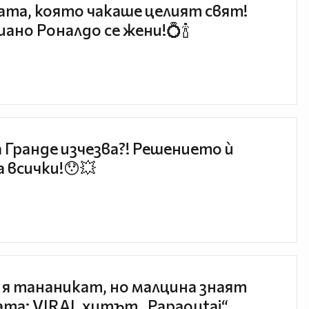
та, която чакаше целият свят!
ано Роналдо се жени!💍🍾
 Гранде изчезва?! Решението ѝ
 всички!😯💥
 я тананикат, но малцина знаят
та: VIRAL хитът „Papaoutai“