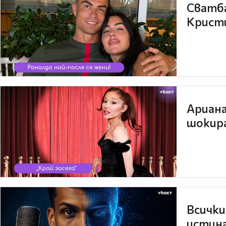
Сватба
Кристи
Ариана
шокира
Всички
истина