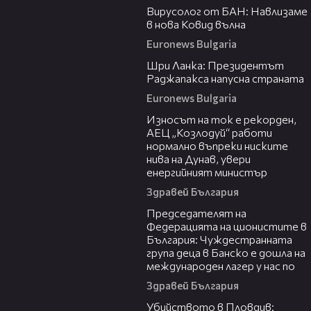
Вирусолог от БАН: Навлизаме
в нова Ковид вълна
Euronews Bulgaria
00:27
Шри Ланка: Президентът
Раджапакса напусна страната
Euronews Bulgaria
26:05
Износът на ток е рекорден,
АЕЦ „Козлодуй“ работи
нормално въпреки ниските
нива на Дунав, увери
енергийният министър
Здравей България
10:34
Председателят на
Федерацията на ционистите в
България: Чуждестранната
група деца в Банско е дошла на
международен лагер у нас по
Здравей България
01:33
Убийството в Пловдив: