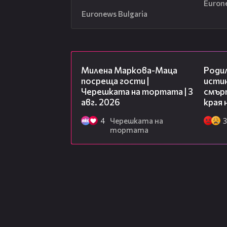
Euron
Euronews Bulgaria
20:17
Милена Маркова-Маца
Роди
посреща гости |
исти
Черешката на тортата | 3
смърт
авг. 2026
края 
4
Черешката на
3
тортата