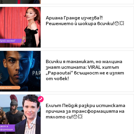
Ариана Гранде изчезва?!
Решението ѝ шокира всички!😯💥
Всички я тананикат, но малцина
знаят истината: VIRAL хитът
„Papaoutai“ всъщност не е изпят
от човек!
Елиът Пейдж разкри истинската
причина за трансформацията на
тялото си!😯💥