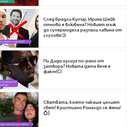
След Брадли Купър, Ирина Шейк
отново е влюбена? Новият мъж
до супермодела разпали лавина от
слухове🧐
Пи Диди излиза по-рано от
затвора? Новата дата вече е
факт!💥
Сватбата, която чакаше целият
свят! Кристиано Роналдо се жени!
💍🍾