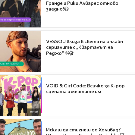
Гранде и Рики Алварес отново
заедно!😍
VESSOU влиза в света на онлайн
сериалите с „Кварталът на
Реджо“ 🤩🎬
VOID & Girl Code: Всичко за K-pop
сцената и мечтите им
07:50
Искаш да стигнеш до Холивуд?