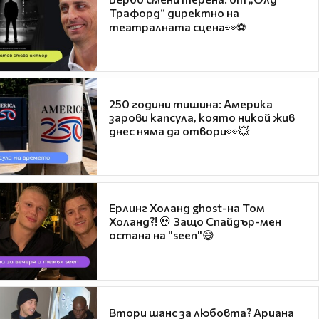
Трафорд“ директно на
театралната сцена👀⚽
250 години тишина: Америка
зарови капсула, която никой жив
днес няма да отвори👀💥
Ерлинг Холанд ghost-на Том
Холанд?! 💀 Защо Спайдър-мен
остана на "seen"😅
Втори шанс за любовта? Ариана