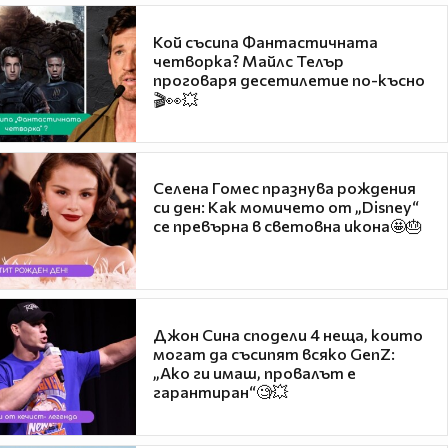
Кой съсипа Фантастичната
четворка? Майлс Телър
проговаря десетилетие по-късно
🎬👀💥
Селена Гомес празнува рождения
си ден: Как момичето от „Disney“
се превърна в световна икона🤩🎂
Джон Сина сподели 4 неща, които
могат да съсипят всяко GenZ:
„Ако ги имаш, провалът е
гарантиран“🧐💥