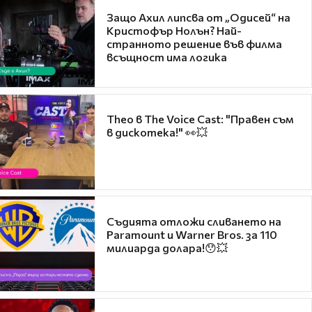
Защо Ахил липсва от „Одисей“ на
Кристофър Нолън? Най-
странното решение във филма
всъщност има логика
Theo в The Voice Cast: "Правен съм
в дискотека!" 👀💥
Съдията отложи сливането на
Paramount и Warner Bros. за 110
милиарда долара!😯💥