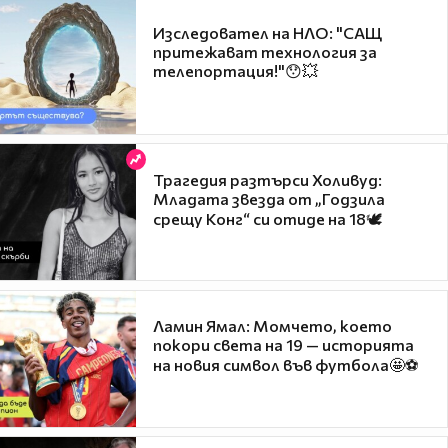
Изследовател на НЛО: "САЩ
притежават технология за
телепортация!"😯💥
Трагедия разтърси Холивуд:
Младата звезда от „Годзила
срещу Конг“ си отиде на 18🕊️
Ламин Ямал: Момчето, което
покори света на 19 — историята
на новия символ във футбола🤩⚽