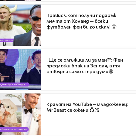
Травис Скот получи подарък
мечта от Холанд — всеки
футболен фен би го искал! 🤩
„Ще се омъжиш ли за мен?“: Фен
предложи брак на Зендая, а тя
отвърна само с три думи😅
Кралят на YouTube – младоженец:
MrBeast се ожени!💍🥰