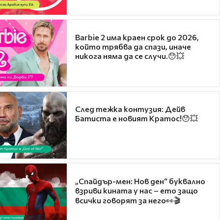
Barbie 2 има краен срок до 2026,
който трябва да спази, иначе
никога няма да се случи.😯💥
След тежка контузия: Дейв
Батиста е новият Кратос!😯💥
„Спайдър-мен: Нов ден“ буквално
взриви кината у нас – ето защо
всички говорят за него👀🎬