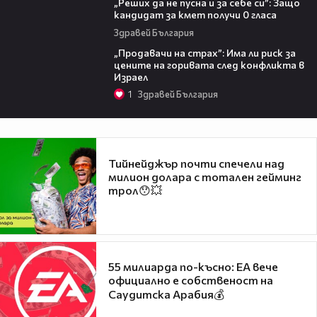
„Реших да не пусна и за себе си”: Защо
кандидат за кмет получи 0 гласа
Здравей България
07:57
„Продавачи на страх”: Има ли риск за
цените на горивата след конфликта в
Израел
1
Здравей България
Тийнейджър почти спечели над
милион долара с тотален гейминг
трол😯💥
55 милиарда по-късно: EA вече
официално е собственост на
Саудитска Арабия💰