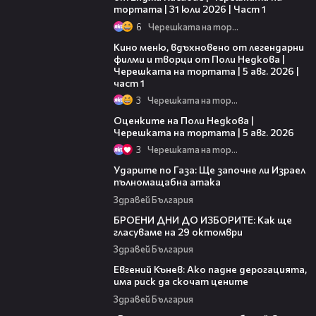
тортата | 31 юли 2026 | Част 1
6
Черешката на тортата
15:39
Кино меню, вдъхновено от легендарни
филми и творци от Поли Недкова |
Черешката на тортата | 5 авг. 2026 |
част 1
3
Черешката на тортата
02:09
Оценките на Поли Недкова |
Черешката на тортата | 5 авг. 2026
3
Черешката на тортата
17:31
Ударите по Газа: Ще започне ли Израел
пълномащабна атака
Здравей България
10:55
БРОЕНИ ДНИ ДО ИЗБОРИТЕ: Как ще
гласуваме на 29 октомври
Здравей България
09:18
Евгений Кънев: Ако падне дерогацията,
има риск да скочат цените
Здравей България
02:45