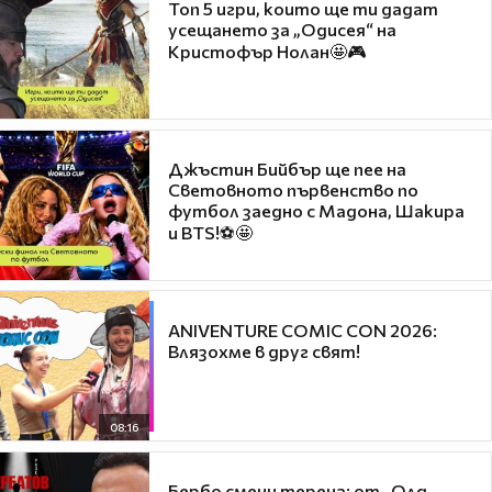
Топ 5 игри, които ще ти дадат
усещането за „Одисея“ на
Кристофър Нолан🤩🎮
Джъстин Бийбър ще пее на
Световното първенство по
футбол заедно с Мадона, Шакира
и BTS!⚽🤩
ANIVENTURE COMIC CON 2026:
Влязохме в друг свят!
08:16
Бербо смени терена: от „Олд