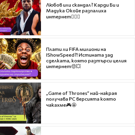
Любов или скандал? Карди Би и
Мадука Окойе разпалиха
интернет❤️‍🔥🔥
Плати ли FIFA милиони на
IShowSpeed?! Истината зад
сделката, която разтърси целия
интернет🤑💥
„Game of Thrones“ най-накрая
получава PC версията която
чакахме🎮🤩