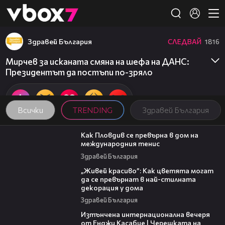
Member of
👾
Здравей България
СЛЕДВАЙ
1816
Мирчев за исканата смяна на шефа на ДАНС:
Президентът да постъпи по-зряло
Всички
TRENDING
Здравей България
03:09
Как Пловдив се превърна в дом на
международния тенис
Здравей България
04:11
„Живей красиво”: Как цветята могат
да се превърнат в най-стилната
декорация у дома
Здравей България
18:07
Изтънчена интернационална вечеря
от Енджи Касабие | Черешката на