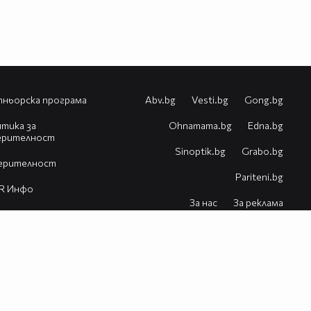
ньорска програма
Abv.bg
Vesti.bg
Gong.bg
тика за
Оhnamama.bg
Edna.bg
ерителност
Sinoptik.bg
Grabo.bg
ерителност
Pariteni.bg
R Инфо
За нас
За реклама
естия
Контакт
Помощ
VBox7 блог
© 2026 Всички права