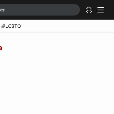
🌈LGBTQ
а