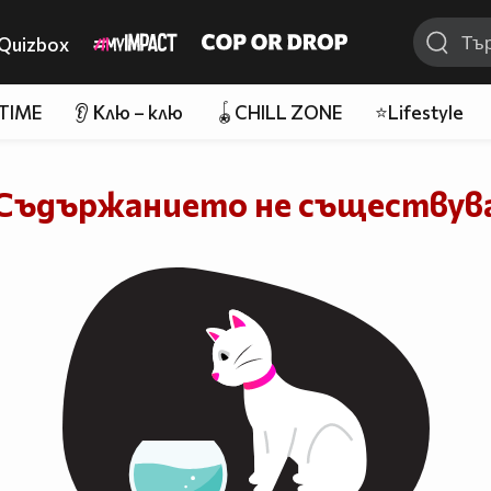
Quizbox
 TIME
👂 Клю – клю
🪀CHILL ZONE
⭐Lifestyle
Съдържанието не съществув