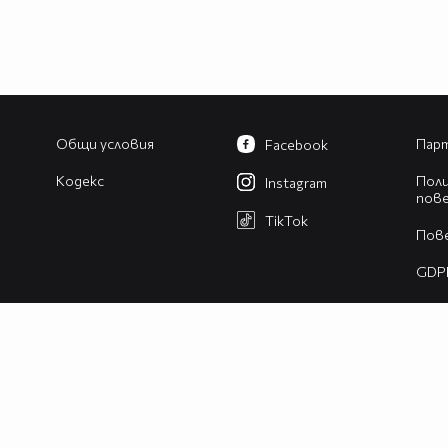
Общи условия
Парт
Facebook
Кодекс
Поли
Instagram
пов
TikTok
Пов
GDP
Изв