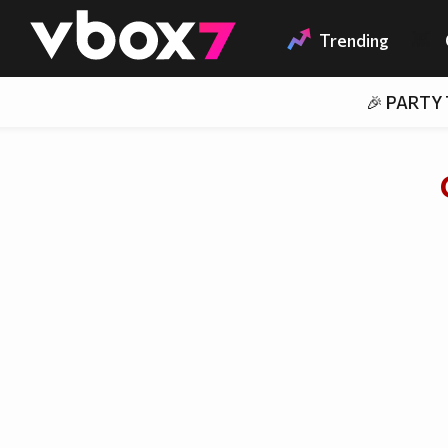
Member of
👾
Trending
🎉 PARTY