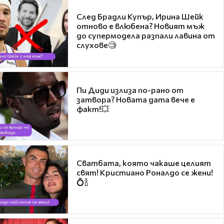
След Брадли Купър, Ирина Шейк
отново е влюбена? Новият мъж
до супермодела разпали лавина от
слухове🧐
Пи Диди излиза по-рано от
затвора? Новата дата вече е
факт!💥
Сватбата, която чакаше целият
свят! Кристиано Роналдо се жени!
💍🍾