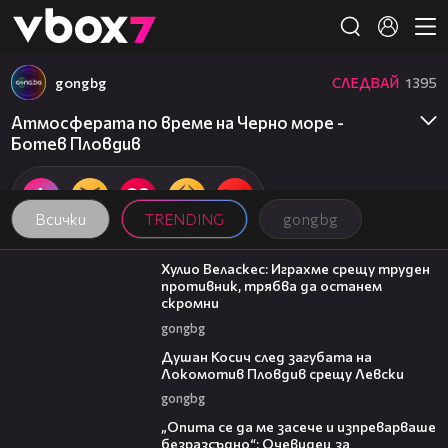
Member of
👾
gongbg
СЛЕДВАЙ
1395
Атмосферата по време на Черно море -
Ботев Пловдив
Всички
TRENDING
gongbg
07:38
Хулио Веласкес: Играхме срещу труден
противник, трябва да останем
скромни
gongbg
03:47
Душан Косич след загубата на
Локомотив Пловдив срещу Левски
gongbg
06:38
„Опита се да ме засече и изпреварваше
безразсъдно“: Очевидец за