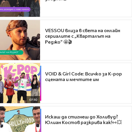
VESSOU влиза в света на онлайн
сериалите с „Кварталът на
Реджо“ 🤩🎬
VOID & Girl Code: Всичко за K-pop
сцената и мечтите им
07:50
Искаш да стигнеш до Холивуд?
Юлиан Костов разкрива как!👀💥