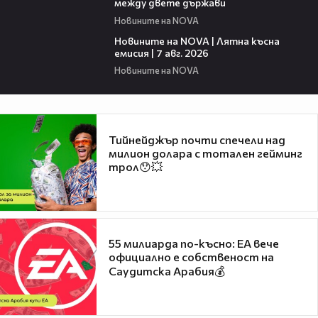
между двете държави
Новините на NOVA
21:18
Новините на NOVA | Лятна късна
емисия | 7 авг. 2026
Новините на NOVA
Тийнейджър почти спечели над
милион долара с тотален гейминг
трол😯💥
55 милиарда по-късно: EA вече
официално е собственост на
Саудитска Арабия💰