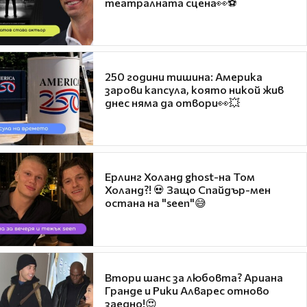
театралната сцена👀⚽
250 години тишина: Америка
зарови капсула, която никой жив
днес няма да отвори👀💥
Ерлинг Холанд ghost-на Том
Холанд?! 💀 Защо Спайдър-мен
остана на "seen"😅
Втори шанс за любовта? Ариана
Гранде и Рики Алварес отново
заедно!😍