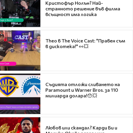
Кристофър Нолън? Най-
странното решение във филма
всъщност има логика
Theo в The Voice Cast: "Правен съм
в дискотека!" 👀💥
Съдията отложи сливането на
Paramount и Warner Bros. за 110
милиарда долара!😯💥
Любов или скандал? Карди Би и