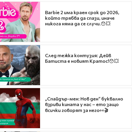
Barbie 2 има краен срок до 2026,
който трябва да спази, иначе
никога няма да се случи.😯💥
След тежка контузия: Дейв
Батиста е новият Кратос!😯💥
„Спайдър-мен: Нов ден“ буквално
взриви кината у нас – ето защо
всички говорят за него👀🎬