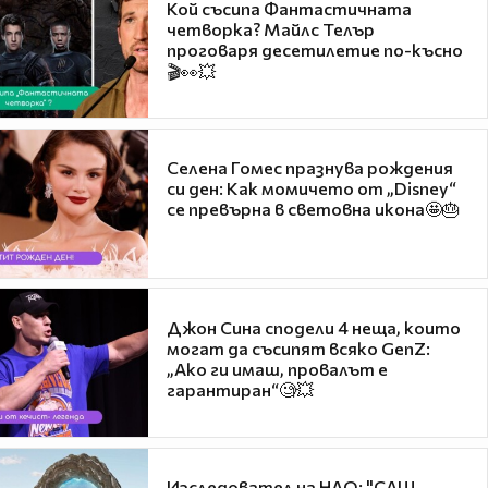
Кой съсипа Фантастичната
четворка? Майлс Телър
проговаря десетилетие по-късно
🎬👀💥
Селена Гомес празнува рождения
си ден: Как момичето от „Disney“
се превърна в световна икона🤩🎂
Джон Сина сподели 4 неща, които
могат да съсипят всяко GenZ:
„Ако ги имаш, провалът е
гарантиран“🧐💥
Изследовател на НЛО: "САЩ