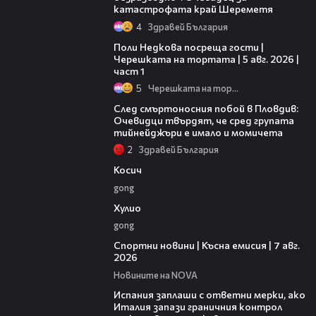
катастрофата край Шереметя
4
Здравей България
19:25
Поли Недкова посреща гости |
Черешката на тортата | 5 авг. 2026 |
част 1
5
Черешката на тортата
09:32
След смъртоносния побой в Пловдив:
Очевидци твърдят, че сред групата
тийнейджъри е имало и момичета
2
Здравей България
10:17
Косич
gong
09:40
Хулио
gong
03:46
Спортни новини | Късна емисия | 7 авг.
2026
Новините на NOVA
00:51
Испания заплаши с ответни мерки, ако
Италия запази граничния контрол