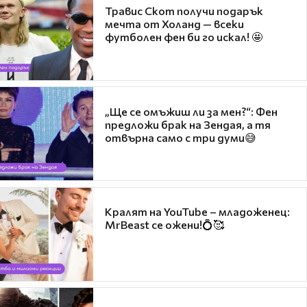
Травис Скот получи подарък
мечта от Холанд — всеки
футболен фен би го искал! 🤩
„Ще се омъжиш ли за мен?“: Фен
предложи брак на Зендая, а тя
отвърна само с три думи😅
Кралят на YouTube – младоженец:
MrBeast се ожени!💍🥰