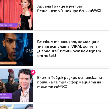
Ариана Гранде изчезва?!
Решението ѝ шокира всички!😯💥
Всички я тананикат, но малцина
знаят истината: VIRAL хитът
„Papaoutai“ всъщност не е изпят
от човек!
Елиът Пейдж разкри истинската
причина за трансформацията на
тялото си!😯💥