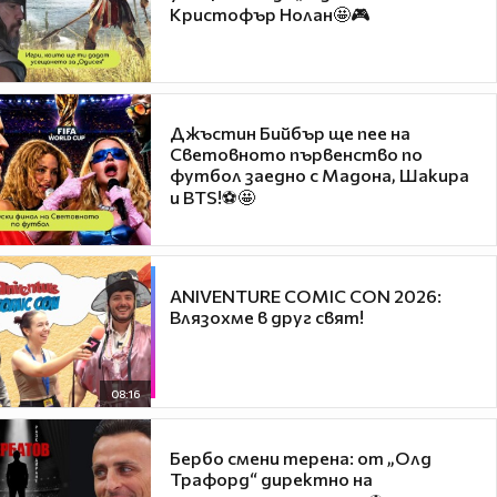
Кристофър Нолан🤩🎮
Джъстин Бийбър ще пее на
Световното първенство по
футбол заедно с Мадона, Шакира
и BTS!⚽🤩
ANIVENTURE COMIC CON 2026:
Влязохме в друг свят!
08:16
Бербо смени терена: от „Олд
Трафорд“ директно на