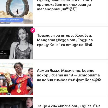
притежават технология за
телепортация!"😯💥
Трагедия разтърси Холивуд:
Младата звезда от „Годзила
срещу Конг“ си отиде на 18🕊️
Ламин Ямал: Момчето, което
покори света на 19 — историята
на новия символ във футбола🤩⚽
Защо Ахил липсва от „Одисей“ на