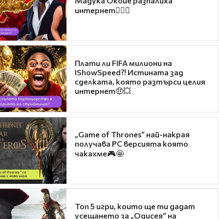
Мадука Окойе разпалиха
интернет❤️‍🔥🔥
Плати ли FIFA милиони на
IShowSpeed?! Истината зад
сделката, която разтърси целия
интернет🤑💥
„Game of Thrones“ най-накрая
получава PC версията която
чакахме🎮🤩
Топ 5 игри, които ще ти дадат
усещането за „Одисея“ на