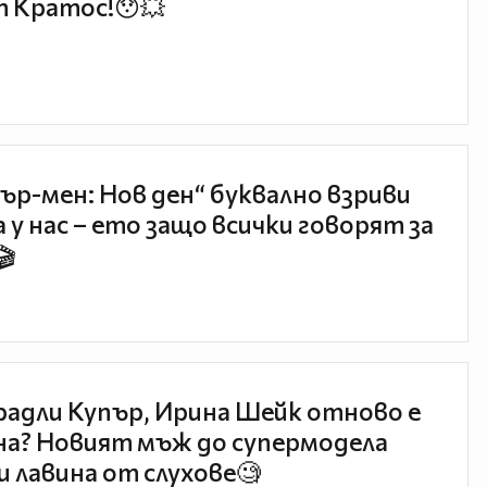
 Кратос!😯💥
ър-мен: Нов ден“ буквално взриви
 у нас – ето защо всички говорят за
🎬
радли Купър, Ирина Шейк отново е
а? Новият мъж до супермодела
и лавина от слухове🧐