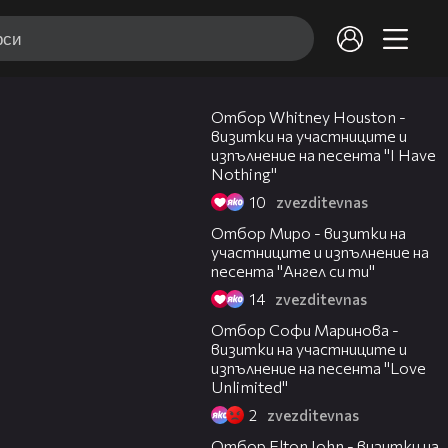
15:59
Отбор Whitney Houston -
визитки на участниците и
изпълнение на песента "I Have
Nothing"
10
zvezditevnas
12:22
Отбор Миро - визитки на
участниците и изпълнение на
песента "Ангел си ти"
14
zvezditevnas
12:16
Отбор Софи Маринова -
визитки на участниците и
изпълнение на песента "Love
Unlimited"
2
zvezditevnas
13:19
Отбор Elton John - визитки на