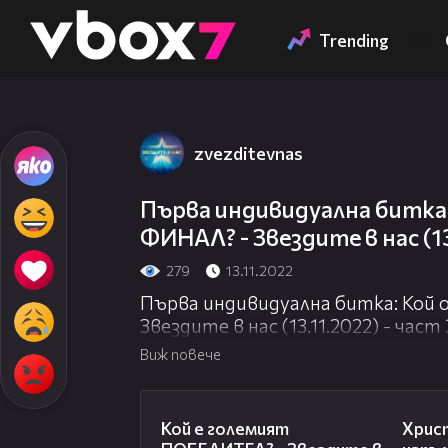
Member of
👾
Trending
zvezditevnas
Първа индивидуална битка:
ФИНАЛ? - Звездите в нас (13
279
13.11.2022
Първа индивидуална битка: Кой 
Звездите в нас (13.11.2022) - част 
Виж повече
10:18
Кой е големият
Христ