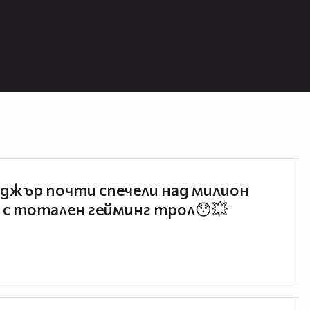
джър почти спечели над милион
 с тотален гейминг трол😯💥