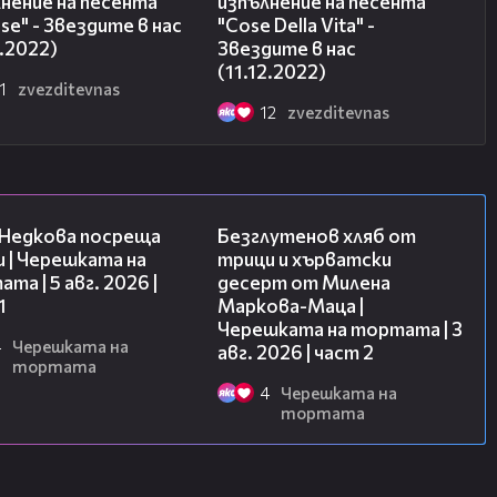
нение на песента
изпълнение на песента
sse" - Звездите в нас
"Cose Della Vita" -
2.2022)
Звездите в нас
(11.12.2022)
1
zvezditevnas
12
zvezditevnas
19:25
15:35
 Недкова посреща
Безглутенов хляб от
 | Черешката на
трици и хърватски
та | 5 авг. 2026 |
десерт от Милена
1
Маркова-Маца |
Черешката на тортата | 3
4
Черешката на
авг. 2026 | част 2
тортата
4
Черешката на
тортата