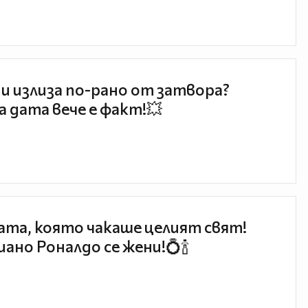
и излиза по-рано от затвора?
 дата вече е факт!💥
та, която чакаше целият свят!
ано Роналдо се жени!💍🍾