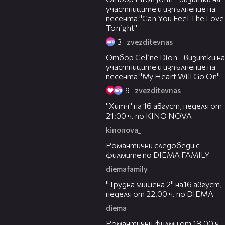
участниците и изпълнение на
песента "Can You Feel The Love
Tonight"
3
zvezditevnas
11:47
Отбор Celine Dion - визитки на
участниците и изпълнение на
песента "My Heart Will Go On"
9
zvezditevnas
00:30
"Хитч" на 16 август, неделя от
21:00 ч. по KINO NOVA
kinonova_
00:31
Романтични следобеди с
филмите по DIEMA FAMILY
diemafamily
00:31
"Трудна мишена 2" на16 август,
неделя от 22.00 ч. по DIEMA
diema
00:36
Романтични филми от 18.00 ч.