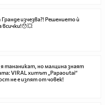
 Гранде изчезва?! Решението ѝ
 всички!😯💥
 я тананикат, но малцина знаят
та: VIRAL хитът „Papaoutai“
ст не е изпят от човек!