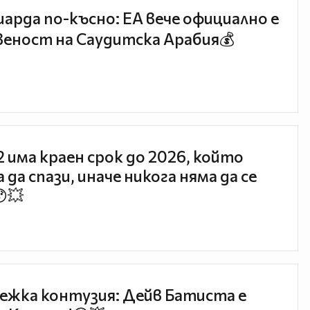
иарда по-късно: EA вече официално е
еност на Саудитска Арабия💰
 2 има краен срок до 2026, който
 да спази, иначе никога няма да се
😯💥
ежка контузия: Дейв Батиста е