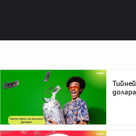
Тийней
долара