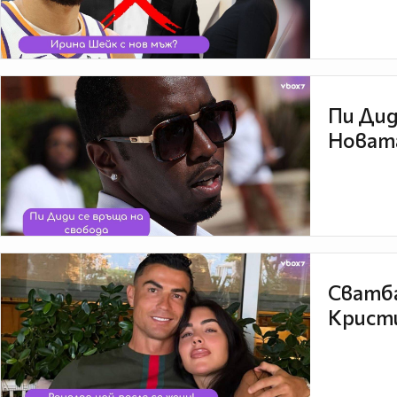
Пи Дид
Новата
Сватба
Кристи