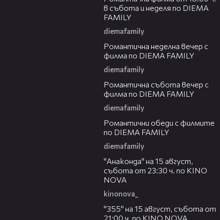
в събота и неделя по DIEMA
FAMILY
diemafamily
00:21
Романтичнa неделна вечер с
филма по DIEMA FAMILY
diemafamily
00:20
Романтичнa събота вечер с
филма по DIEMA FAMILY
diemafamily
00:32
Романтични обеди с филмите
по DIEMA FAMILY
diemafamily
00:30
"Анаконда" на 15 август,
събота от 23:30 ч. по KINO
NOVA
kinonova_
00:31
"355" на 15 август, събота от
21:00 ч. по KINO NOVA