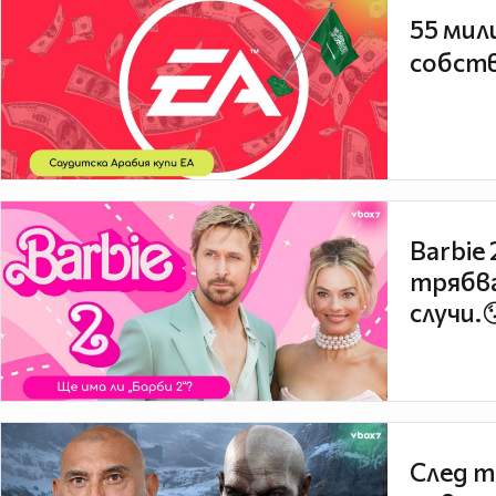
55 мил
собств
Barbie
трябва
случи.
След т