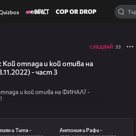
Quizbox
СЛЕДВАЙ
33
 Кой отпада и кой отива на
.11.2022) - част 3
отпада и кой отива на ФИНАЛ? -
3
06:47
07:51
иян и Тита -
Антония и Рафи -