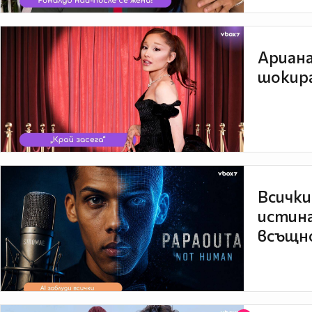
Ариана
шокира
Всички
истина
всъщно