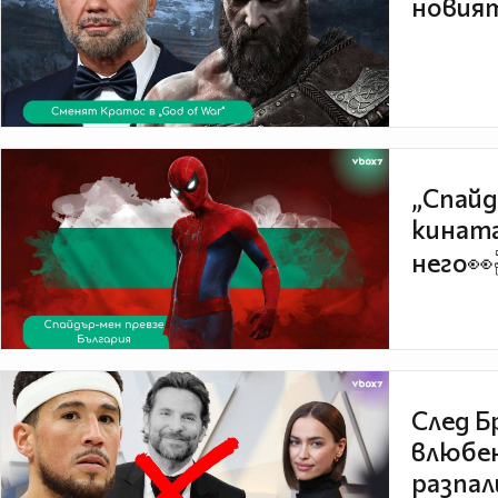
новият
„Спайд
кината
него👀
След Б
влюбен
разпал