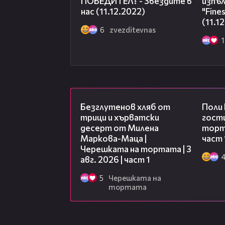
ПОБЕДИТЕЛ? - Звездите в
изпъл
нас (11.12.2022)
"Fine
(11.1
6
zvezditevnas
1
16:02
Безглутенов хляб от
Поли
трици и хърватски
гости
десерт от Милена
торта
Маркова-Маца |
част 
Черешката на тортата | 3
авг. 2026 | част 1
5
Черешката на
тортата