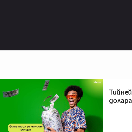
Тийней
долара