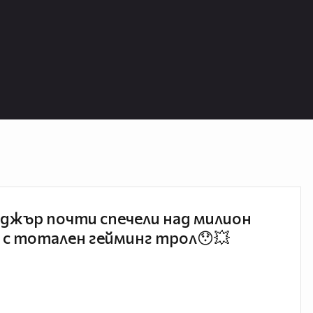
джър почти спечели над милион
 с тотален гейминг трол😯💥