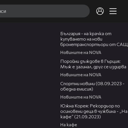
02:22
България - на крачка от
купуването на нови
бронетранспортьори от САЩ
Новините на NOVA
00:43
Поройни дъждове в Гърция:
Мъж е загинал, друг се издирва
Новините на NOVA
04:46
Спортни новини (08.09.2023 -
обедна емисия)
Новините на NOVA
09:48
Южна Корея: Рекордьор по
осиновени деца в чужбина - „На
кафе” (21.09.2023)
На кафе
04:30