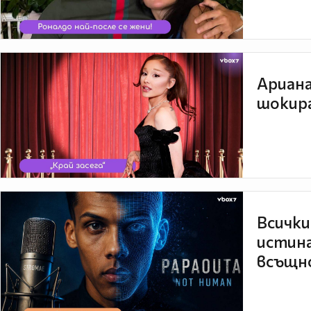
Ариана
шокира
Всички
истина
всъщно