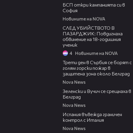
БСП откри кампанията си в
София
Новините на NOVA
03:40
СЛЕД УБИЙСТВОТО В
ПАЗАРДЖИК: Повдигнаха
обвинение на 18-годишния
ученик
4
Новините на NOVA
00:36
Трети ден в Сърбия се борят с
голям горски пожар в
защитена зона около Белград
Nova News
00:43
Зеленски и Вучич се срещнаха в
Белград
Nova News
00:47
Испания въвежда граничен
контрол с Италия
Nova News
00:19