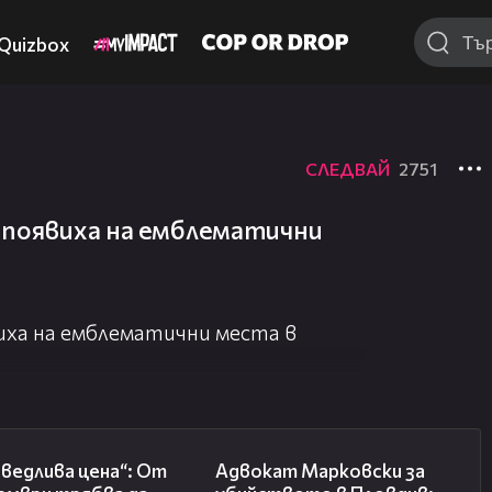
Quizbox
СЛЕДВАЙ
2751
 появиха на емблематични
иха на емблематични места в
03:12
01:06
ведлива цена“: От
Адвокат Марковски за