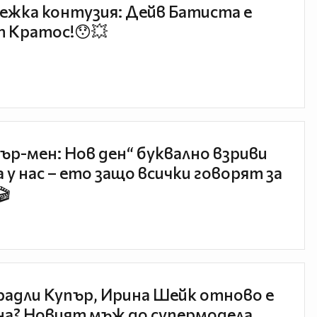
ежка контузия: Дейв Батиста е
 Кратос!😯💥
ър-мен: Нов ден“ буквално взриви
 у нас – ето защо всички говорят за
🎬
радли Купър, Ирина Шейк отново е
а? Новият мъж до супермодела