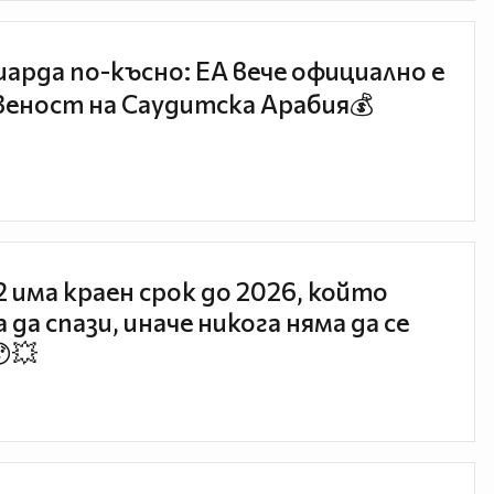
иарда по-късно: EA вече официално е
еност на Саудитска Арабия💰
 2 има краен срок до 2026, който
 да спази, иначе никога няма да се
😯💥