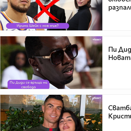
разпал
Пи Дид
Новата
Сватба
Кристи