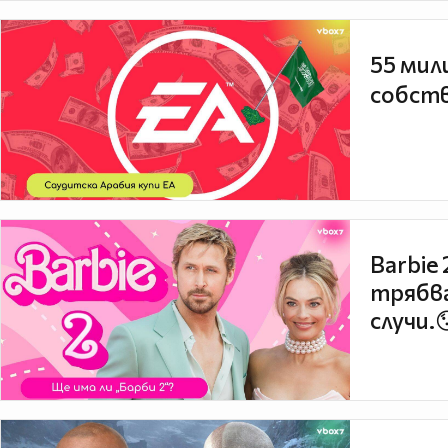
55 мил
собств
Barbie
трябва
случи.