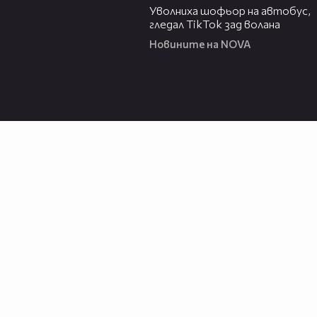
Уволниха шофьор на автобус,
гледал TikTok зад волана
Новините на NOVA