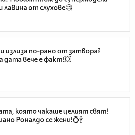
и лавина от слухове🧐
и излиза по-рано от затвора?
 дата вече е факт!💥
та, която чакаше целият свят!
ано Роналдо се жени!💍🍾