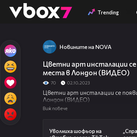
Member of
👾
Trending
Новините на NOVA
Цветни арт инсталации се
места в Лондон (ВИДЕО)
70
02.10.2023
Цветни арт инсталации се появ
Лондон (ВИДЕО)
Виж повече
00:19
Уволниха шофьор на
„Спра