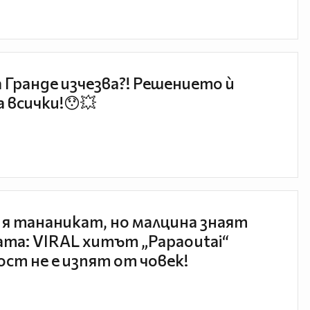
 Гранде изчезва?! Решението ѝ
 всички!😯💥
 я тананикат, но малцина знаят
та: VIRAL хитът „Papaoutai“
ст не е изпят от човек!