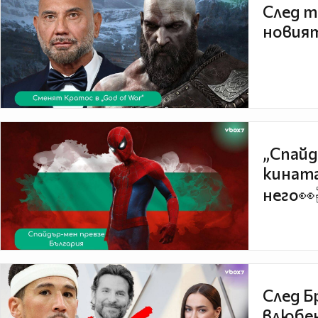
След т
новият
„Спайд
кината
него👀
След Б
влюбен