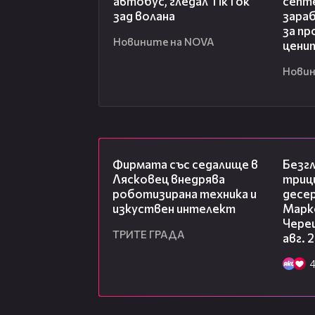
автобус, гледал TikTok
септ
зад волана
зара
за пр
Новините на NOVA
цени
Новин
00:06
Фирмата със седалище в
Безг
Лясковец внедрява
триц
роботизирана техника и
десе
изкуствен интелект
Марк
Чере
ТРИТЕ ГРАДА
авг. 