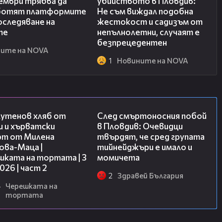
ември трябва да
убийството в Пловдив:
ботят платформите
Не съм виждал подобна
оследяване на
жестокост и садизъм от
те
непълнолетни, случаят е
безпрецедентен
ите на NOVA
1
Новините на NOVA
15:35
09:32
лутенов хляб от
След смъртоносния побой
и и хърватски
в Пловдив: Очевидци
рт от Милена
твърдят, че сред групата
ова-Маца |
тийнейджъри е имало и
шката на тортата | 3
момичета
2026 | част 2
2
Здравей България
4
Черешката на
тортата