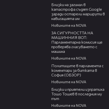
Близки на загинал в
катастрофа съдят Google
заради остарели маршрути в
навигацията им
Новините на NOVA
03:00
ЗА СИГУРНОСТТА НА
МАШИННИЯ ВОТ:
Парламентарна комисия ще
проверява гласуването с
машина
Новините на NOVA
02:36
Политиците в парламента с
коментари за битката в
София (ОБЗОР)
Новините на NOVA
06:41
Близки и приятели изпратиха
Тошо Тошев в последния му
път
Новините на NOVA
01:03