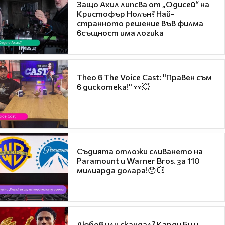
Защо Ахил липсва от „Одисей“ на
Кристофър Нолън? Най-
странното решение във филма
всъщност има логика
Theo в The Voice Cast: "Правен съм
в дискотека!" 👀💥
Съдията отложи сливането на
Paramount и Warner Bros. за 110
милиарда долара!😯💥
Любов или скандал? Карди Би и