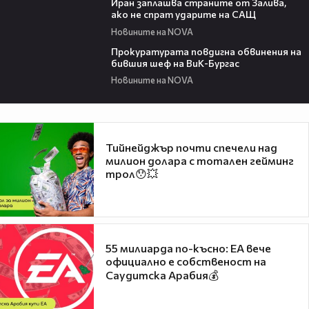
Иран заплашва страните от Залива,
ако не спрат ударите на САЩ
Новините на NOVA
00:32
Прокуратурата повдигна обвинения на
бившия шеф на ВиК-Бургас
Новините на NOVA
Тийнейджър почти спечели над
милион долара с тотален гейминг
трол😯💥
55 милиарда по-късно: EA вече
официално е собственост на
Саудитска Арабия💰