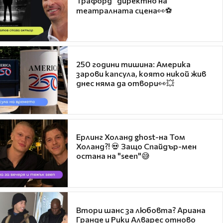
Трафорд“ директно на
театралната сцена👀⚽
250 години тишина: Америка
зарови капсула, която никой жив
днес няма да отвори👀💥
Ерлинг Холанд ghost-на Том
Холанд?! 💀 Защо Спайдър-мен
остана на "seen"😅
Втори шанс за любовта? Ариана
Гранде и Рики Алварес отново