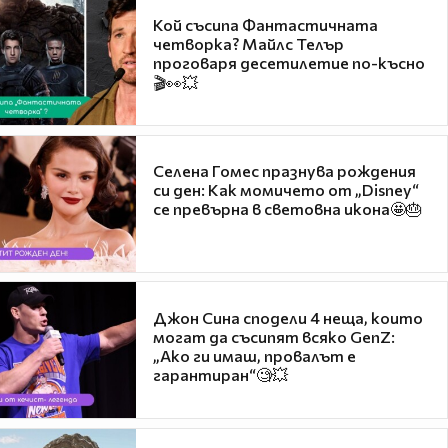
Кой съсипа Фантастичната
четворка? Майлс Телър
проговаря десетилетие по-късно
🎬👀💥
Селена Гомес празнува рождения
си ден: Как момичето от „Disney“
се превърна в световна икона🤩🎂
Джон Сина сподели 4 неща, които
могат да съсипят всяко GenZ:
„Ако ги имаш, провалът е
гарантиран“🧐💥