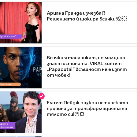
Ариана Гранде изчезва?!
Решението ѝ шокира всички!😯💥
Всички я тананикат, но малцина
знаят истината: VIRAL хитът
„Papaoutai“ всъщност не е изпят
от човек!
Елиът Пейдж разкри истинската
причина за трансформацията на
тялото си!😯💥