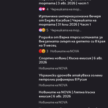
тортата | 3 авг. 2026 | част 1
4
Черешката на тортата
18:07
Изтънчена интернационална вечеря
от Енджи Касабие | Черешката на
тортата | 31 юли 2026 | Част 1
5
Черешката на тортата
03:09
Родилка от Варна търси истината за
внезапната смърт на детето си в края
на 9 месец
3
Новините на NOVA
04:51
Спортни новини | Късна емисия | 6 авг.
2026
Новините на NOVA
00:41
Украински дронове атакуваха големи
петролни рафинерии в Русия
Новините на NOVA
20:26
Новините на NOVA | Лятна късна
емисия | 6 авг. 2026
Новините на NOVA
00:41