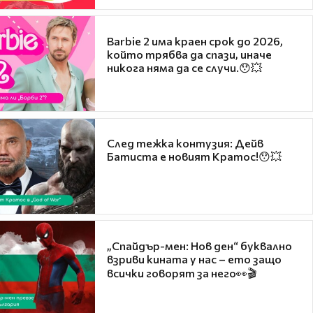
Barbie 2 има краен срок до 2026,
който трябва да спази, иначе
никога няма да се случи.😯💥
След тежка контузия: Дейв
Батиста е новият Кратос!😯💥
„Спайдър-мен: Нов ден“ буквално
взриви кината у нас – ето защо
всички говорят за него👀🎬