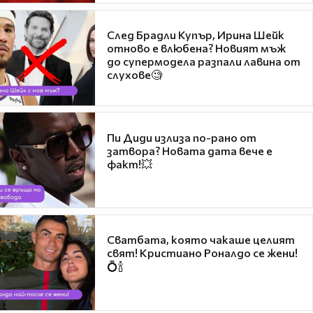
След Брадли Купър, Ирина Шейк
отново е влюбена? Новият мъж
до супермодела разпали лавина от
слухове🧐
Пи Диди излиза по-рано от
затвора? Новата дата вече е
факт!💥
Сватбата, която чакаше целият
свят! Кристиано Роналдо се жени!
💍🍾