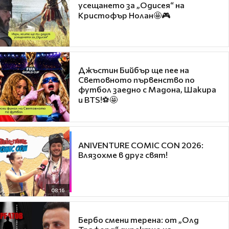
усещането за „Одисея“ на
Кристофър Нолан🤩🎮
Джъстин Бийбър ще пее на
Световното първенство по
футбол заедно с Мадона, Шакира
и BTS!⚽🤩
ANIVENTURE COMIC CON 2026:
Влязохме в друг свят!
08:16
Бербо смени терена: от „Олд