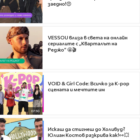
заедно!😍
VESSOU влиза в света на онлайн
сериалите с „Кварталът на
Реджо“ 🤩🎬
VOID & Girl Code: Всичко за K-pop
сцената и мечтите им
07:50
Искаш да стигнеш до Холивуд?
Юлиан Костов разкрива как!👀💥