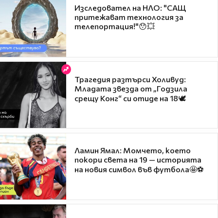
Изследовател на НЛО: "САЩ
притежават технология за
телепортация!"😯💥
Трагедия разтърси Холивуд:
Младата звезда от „Годзила
срещу Конг“ си отиде на 18🕊️
Ламин Ямал: Момчето, което
покори света на 19 — историята
на новия символ във футбола🤩⚽