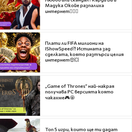
Мадука Окойе разпалиха
интернет❤️‍🔥🔥
Плати ли FIFA милиони на
IShowSpeed?! Истината зад
сделката, която разтърси целия
интернет🤑💥
„Game of Thrones“ най-накрая
получава PC версията която
чакахме🎮🤩
Топ 5 игри, които ще ти дадат