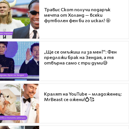
Травис Скот получи подарък
мечта от Холанд — всеки
футболен фен би го искал! 🤩
„Ще се омъжиш ли за мен?“: Фен
предложи брак на Зендая, а тя
отвърна само с три думи😅
Кралят на YouTube – младоженец:
MrBeast се ожени!💍🥰