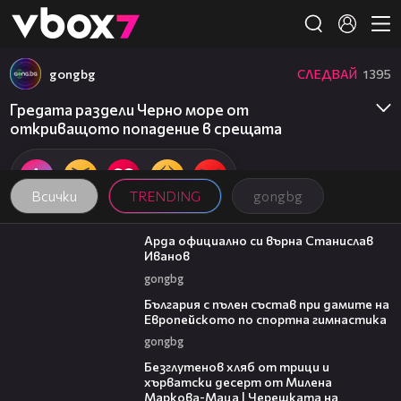
Member of
👾
gongbg
СЛЕДВАЙ
1395
Гредата раздели Черно море от
откриващото попадение в срещата
Всички
TRENDING
gongbg
00:19
Арда официално си върна Станислав
Иванов
gongbg
00:47
България с пълен състав при дамите на
Европейското по спортна гимнастика
gongbg
16:02
Безглутенов хляб от трици и
хърватски десерт от Милена
Маркова-Маца | Черешката на