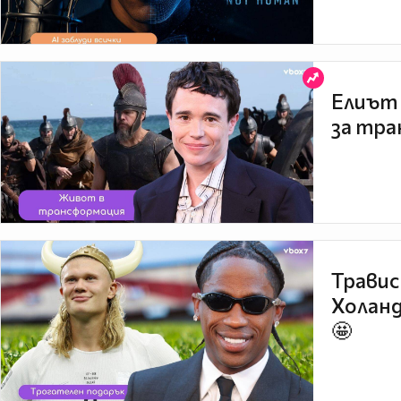
Елиът 
за тра
Травис
Холанд
🤩