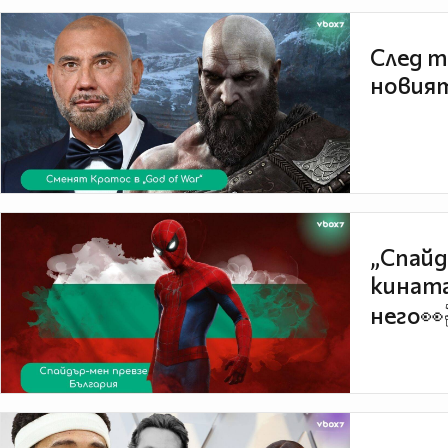
След т
новият
„Спайд
кината
него👀