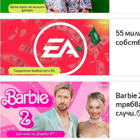
55 мил
собств
Barbie
трябва
случи.