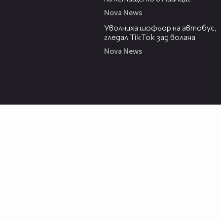
Nova News
00:33
Уволниха шофьор на автобус,
гледал TikTok зад волана
Nova News