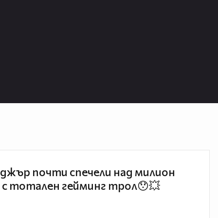
джър почти спечели над милион
 с тотален гейминг трол😯💥