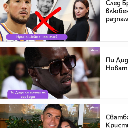
След Б
влюбен
разпал
Пи Дид
Новата
Сватба
Кристи