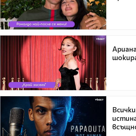
Ариана
шокира
Всички
истина
всъщно