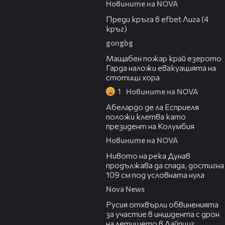
Новините на NOVA
43:49
Преди кръга в efbet Лига (4
кръг)
gongbg
00:20
Мащабен пожар край езерото
Гарда наложи евакуацията на
стотици хора
1
Новините на NOVA
03:25
Абелардо де ла Есприеля
положи клетва като
президент на Колумбия
Новините на NOVA
00:23
Нивото на река Дунав
продължава да спада, достигна
109 см под условната нула
Nova News
00:46
Русия отхвърли обвиненията
за участие в инцидента с дрон
на летището в Лайпциг