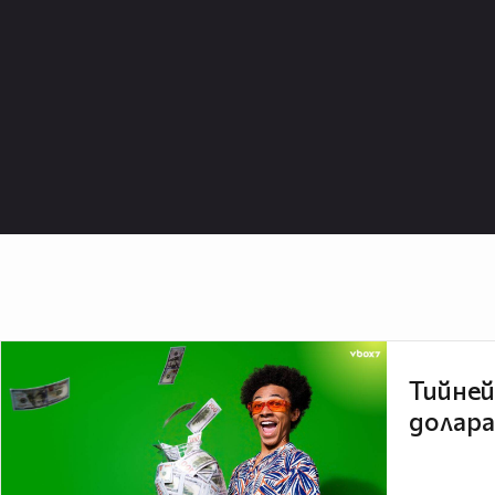
Тийней
долара