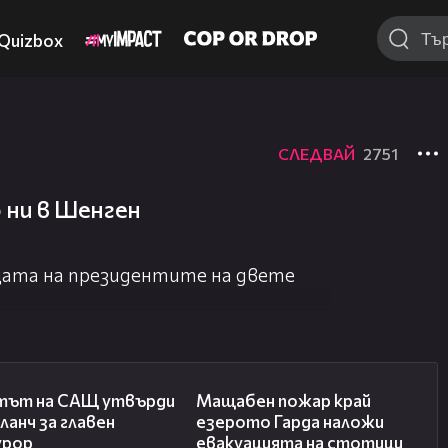
Quizbox
СЛЕДВАЙ
2751
 ни в Шенген
ещата на президентите на двете
06:32
00:20
тът на САЩ утвърди
Мащабен пожар край
ланч за главен
езерото Гарда наложи
урор
евакуацията на стотици