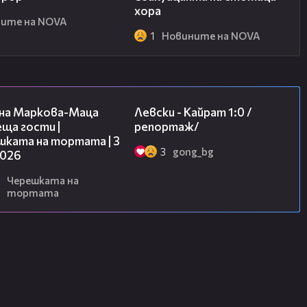
хора
ите на NOVA
1
Новините на NOVA
20:17
05:57
на Маркова-Маца
Левски - Кайрат 1:0 /
ща гости |
репортаж/
шката на тортата | 3
3
gong_bg
2026
Черешката на
тортата