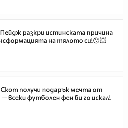
Пейдж разкри истинската причина
нсформацията на тялото си!😯💥
 Скот получи подарък мечта от
 — всеки футболен фен би го искал!