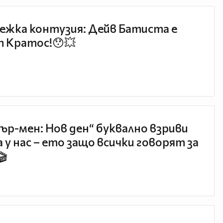
ежка контузия: Дейв Батиста е
 Кратос!😯💥
ър-мен: Нов ден“ буквално взриви
 у нас – ето защо всички говорят за
🎬