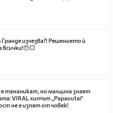
 Гранде изчезва?! Решението ѝ
 всички!😯💥
 я тананикат, но малцина знаят
та: VIRAL хитът „Papaoutai“
ст не е изпят от човек!