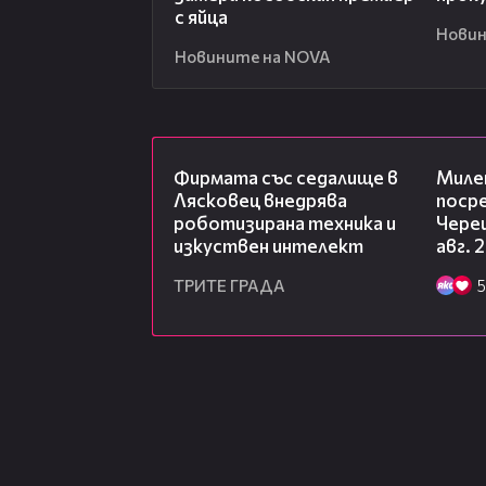
с яйца
Новин
Новините на NOVA
00:06
Фирмата със седалище в
Миле
Лясковец внедрява
посре
роботизирана техника и
Чере
изкуствен интелект
авг. 
ТРИТЕ ГРАДА
5