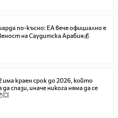
иарда по-късно: EA вече официално е
еност на Саудитска Арабия💰
 2 има краен срок до 2026, който
 да спази, иначе никога няма да се
😯💥