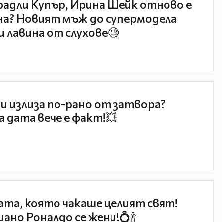
радли Купър, Ирина Шейк отново е
а? Новият мъж до супермодела
и лавина от слухове🧐
и излиза по-рано от затвора?
 дата вече е факт!💥
та, която чакаше целият свят!
ано Роналдо се жени!💍🍾