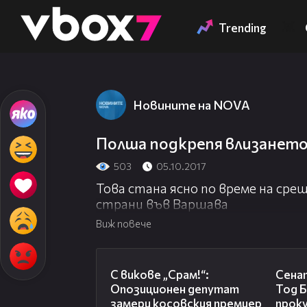
Member of
👾
Trending
Новините на NOVA
Полша подкрепя влизането
503
05.10.2017
Това стана ясно по време на ср
страни във Варшава
Виж повече
01:24
С викове „Срам!“:
Сена
Опозиционен депутат
Тод Б
замери косовския премиер
прок