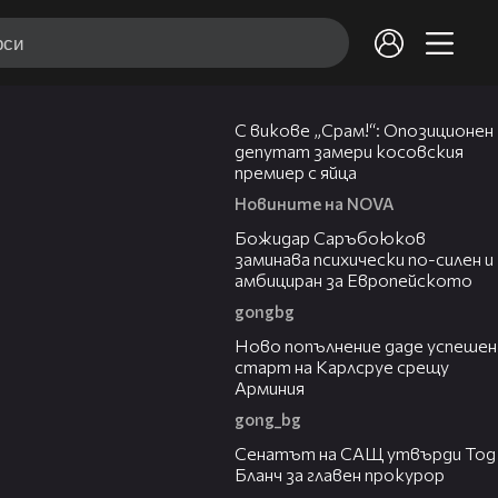
01:24
С викове „Срам!“: Опозиционен
депутат замери косовския
премиер с яйца
Новините на NOVA
03:43
Божидар Саръбоюков
заминава психически по-силен и
амбициран за Европейското
gongbg
03:11
Ново попълнение даде успешен
старт на Карлсруе срещу
Арминия
gong_bg
06:32
Сенатът на САЩ утвърди Тод
Бланч за главен прокурор