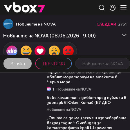
Member of
👾
Новините на NOVA
СЛЕДВАЙ
2751
Новините на NOVA (08.06.2026 - 9.00)
Всички
TRENDING
Новините на NOVA
03:02
Турция поиска от Русия и Украйна да
обявят мораториум на атаките в
Черно море
1
Новините на NOVA
00:50
Бебе ламантин с дебют пред публика в
зоопарк в Южен Китай (ВИДЕО
Новините на NOVA
06:38
„Опита се да ме засече и изпреварваше
безразсъдно“: Очевидец за
катастрофата край Шереметя