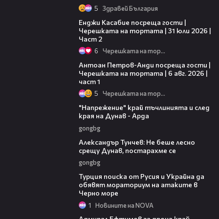
5
Здравей България
16:45
Енджи Касабие посреща гости |
Черешката на тортата | 31 юли 2026 |
Част 2
6
Черешката на тортата
19:09
Антоан Петров-Анди посреща гости |
Черешката на тортата | 6 авг. 2026 |
част 1
5
Черешката на тортата
00:37
"Напрежение" край тъчлинията и след
края на Дунав - Арда
gongbg
02:50
Александър Тунчев: Не беше лесно
срещу Дунав, постарахме се
gongbg
03:02
Турция поиска от Русия и Украйна да
обявят мораториум на атаките в
Черно море
1
Новините на NOVA
01:48
Адмирал Ефтимов за дрона край