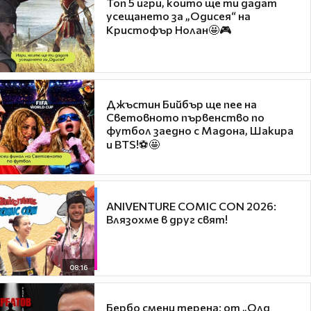
Топ 5 игри, които ще ти дадат
усещането за „Одисея“ на
Кристофър Нолан🤩🎮
Джъстин Бийбър ще пее на
Световното първенство по
футбол заедно с Мадона, Шакира
и BTS!⚽🤩
ANIVENTURE COMIC CON 2026:
Влязохме в друг свят!
08:16
Бербо смени терена: от „Олд