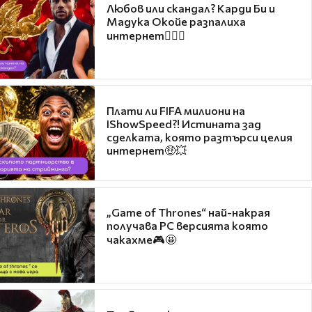
Любов или скандал? Карди Би и
Мадука Окойе разпалиха
интернет❤️‍🔥🔥
Плати ли FIFA милиони на
IShowSpeed?! Истината зад
сделката, която разтърси целия
интернет🤑💥
„Game of Thrones“ най-накрая
получава PC версията която
чакахме🎮🤩