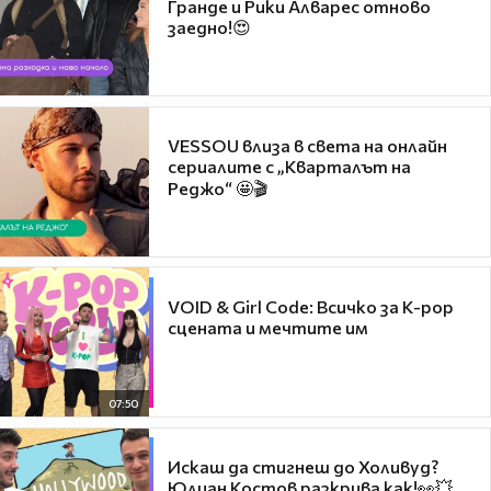
Гранде и Рики Алварес отново
заедно!😍
VESSOU влиза в света на онлайн
сериалите с „Кварталът на
Реджо“ 🤩🎬
VOID & Girl Code: Всичко за K-pop
сцената и мечтите им
07:50
Искаш да стигнеш до Холивуд?
Юлиан Костов разкрива как!👀💥