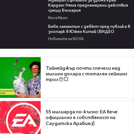
Кардам: Няма преднамерени действия
срещу България
Nova News
00:50
Бебе ламантин с дебют пред публика в
зоопарк в Южен Китай (ВИДЕО
Новините на NOVA
Тийнейджър почти спечели над
милион долара с тотален гейминг
трол😯💥
55 милиарда по-късно: EA вече
официално е собственост на
Саудитска Арабия💰