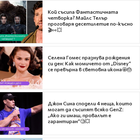
Кой съсипа Фантастичната
четворка? Майлс Телър
проговаря десетилетие по-късно
🎬👀💥
Селена Гомес празнува рождения
си ден: Как момичето от „Disney“
се превърна в световна икона🤩🎂
Джон Сина сподели 4 неща, които
могат да съсипят всяко GenZ:
„Ако ги имаш, провалът е
гарантиран“🧐💥