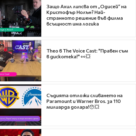
Защо Ахил липсва от „Одисей“ на
Кристофър Нолън? Най-
странното решение във филма
всъщност има логика
Theo в The Voice Cast: "Правен съм
в дискотека!" 👀💥
Съдията отложи сливането на
Paramount и Warner Bros. за 110
милиарда долара!😯💥