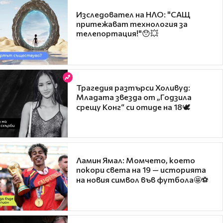
Изследовател на НЛО: "САЩ
притежават технология за
телепортация!"😯💥
Трагедия разтърси Холивуд:
Младата звезда от „Годзила
срещу Конг“ си отиде на 18🕊️
Ламин Ямал: Момчето, което
покори света на 19 — историята
на новия символ във футбола🤩⚽