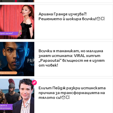
Ариана Гранде изчезва?!
Решението ѝ шокира всички!😯💥
Всички я тананикат, но малцина
знаят истината: VIRAL хитът
„Papaoutai“ всъщност не е изпят
от човек!
Елиът Пейдж разкри истинската
причина за трансформацията на
тялото си!😯💥