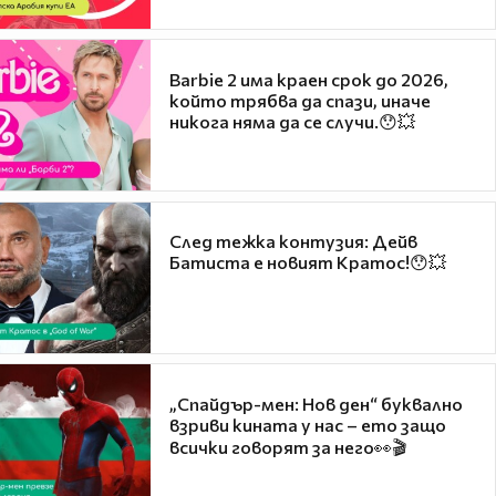
Barbie 2 има краен срок до 2026,
който трябва да спази, иначе
никога няма да се случи.😯💥
След тежка контузия: Дейв
Батиста е новият Кратос!😯💥
„Спайдър-мен: Нов ден“ буквално
взриви кината у нас – ето защо
всички говорят за него👀🎬