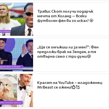
Травис Скот получи подарък
мечта от Холанд — всеки
футболен фен би го искал! 🤩
„Ще се омъжиш ли за мен?“: Фен
предложи брак на Зендая, а тя
отвърна само с три думи😅
Кралят на YouTube – младоженец:
MrBeast се ожени!💍🥰