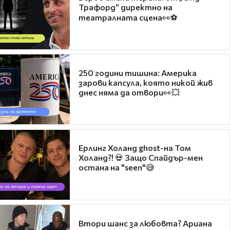
Трафорд“ директно на
театралната сцена👀⚽
250 години тишина: Америка
зарови капсула, която никой жив
днес няма да отвори👀💥
Ерлинг Холанд ghost-на Том
Холанд?! 💀 Защо Спайдър-мен
остана на "seen"😅
Втори шанс за любовта? Ариана