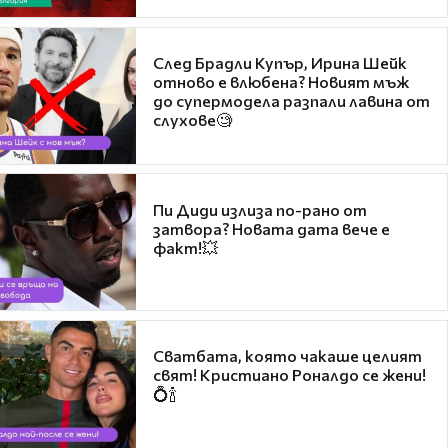
След Брадли Купър, Ирина Шейк
отново е влюбена? Новият мъж
до супермодела разпали лавина от
слухове🧐
Пи Диди излиза по-рано от
затвора? Новата дата вече е
факт!💥
Сватбата, която чакаше целият
свят! Кристиано Роналдо се жени!
💍🍾