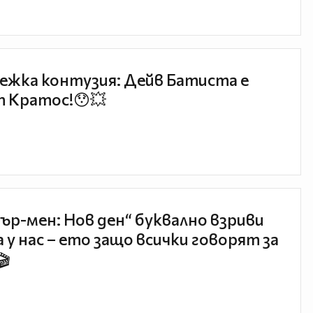
ежка контузия: Дейв Батиста е
 Кратос!😯💥
ър-мен: Нов ден“ буквално взриви
 у нас – ето защо всички говорят за
🎬