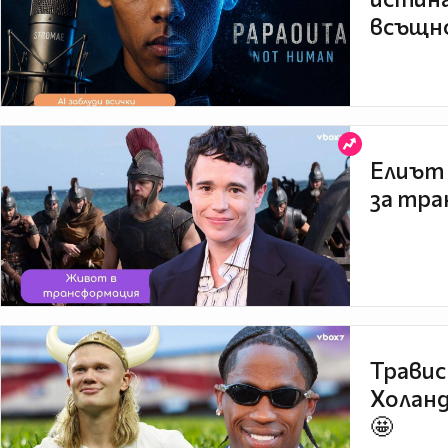
всъщно
Елиът 
за тра
Травис
Холанд
🤩