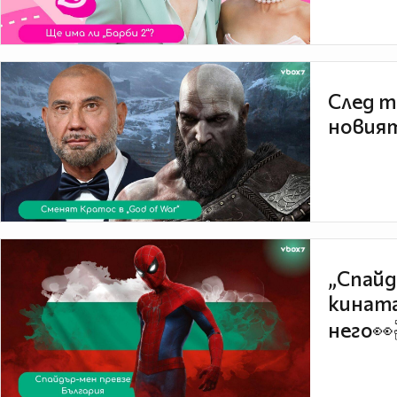
След т
новият
„Спайд
кината
него👀