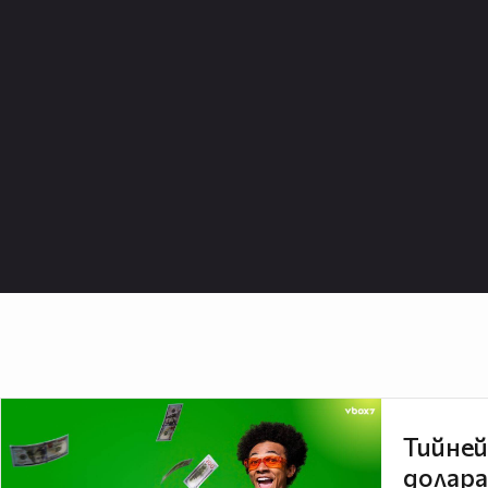
Тийней
долара