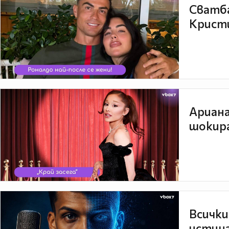
Сватба
Кристи
Ариана
шокира
Всички
истина