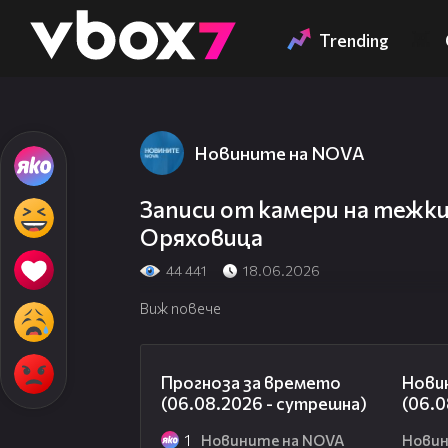
Member of
👾
Trending
Новините на NOVA
Записи от камери на тежки
Оряховица
44 441
18.06.2026
Виж повече
01:47
Прогноза за времето
Нови
(06.08.2026 - сутрешна)
(06.0
1
Новините на NOVA
Новин