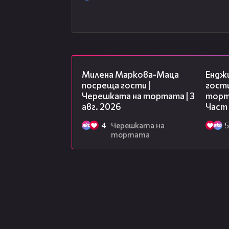
20:17
Милена Маркова-Маца
Ендж
посреща гости |
гости
Черешката на тортата | 3
торта
авг. 2026
Част
4
Черешката на
5
тортата