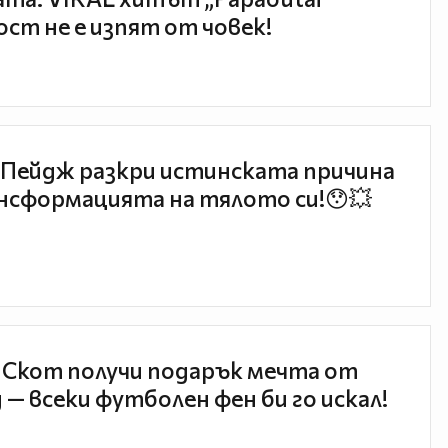
ст не е изпят от човек!
Пейдж разкри истинската причина
нсформацията на тялото си!😯💥
 Скот получи подарък мечта от
 — всеки футболен фен би го искал!