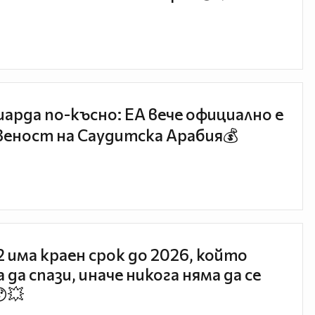
иарда по-късно: EA вече официално е
еност на Саудитска Арабия💰
 2 има краен срок до 2026, който
 да спази, иначе никога няма да се
😯💥