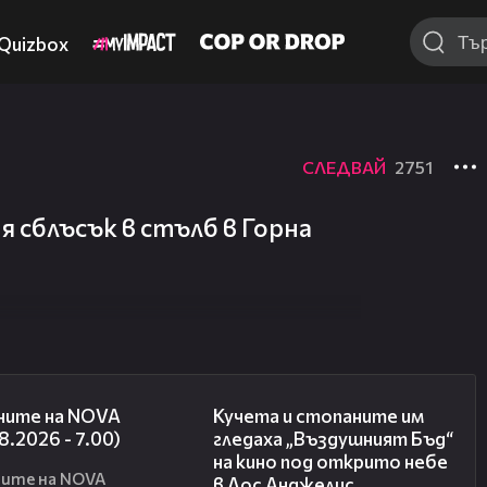
Quizbox
СЛЕДВАЙ
2751
я сблъсък в стълб в Горна
05:35
00:51
ните на NOVA
Кучета и стопаните им
8.2026 - 7.00)
гледаха „Въздушният Бъд“
на кино под открито небе
ите на NOVA
в Лос Анджелис