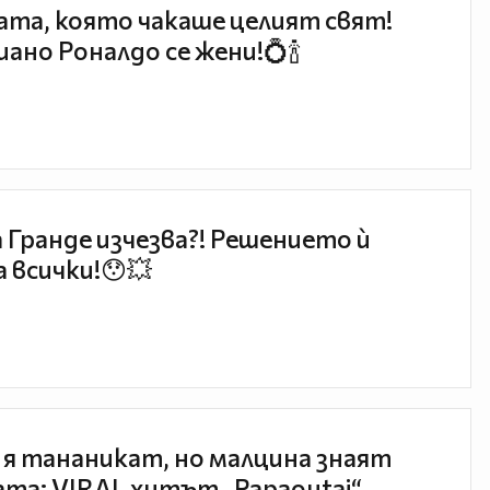
та, която чакаше целият свят!
ано Роналдо се жени!💍🍾
 Гранде изчезва?! Решението ѝ
 всички!😯💥
 я тананикат, но малцина знаят
та: VIRAL хитът „Papaoutai“