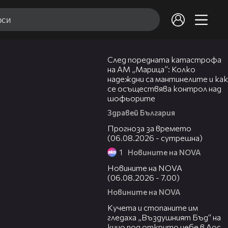
05:06
След поредната катастрофа
на АМ „Марица”: Колко
надеждни са мантинелите и как
се осъществява контрол над
шофьорите
Здравей България
01:47
Прогноза за времето
(06.08.2026 - сутрешна)
1
Новините на NOVA
05:35
Новините на NOVA
(06.08.2026 - 7.00)
Новините на NOVA
00:51
Кучета и стопаните им
гледаха „Въздушният Бъд“ на
кино под открито небе в Лос