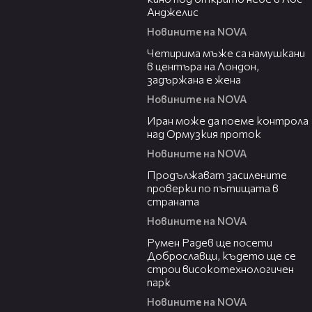
Анджелис
Новините на NOVA
00:39
Четирима мъже са намушкани
в центъра на Лондон,
задържана е жена
Новините на NOVA
00:52
Иран може да поеме контрола
над Ормузкия проток
Новините на NOVA
00:44
Продължават засилените
проверки по пътищата в
страната
Новините на NOVA
00:45
Румен Радев ще посети
Доброславци, където ще се
строи високотехнологичен
парк
Новините на NOVA
00:37