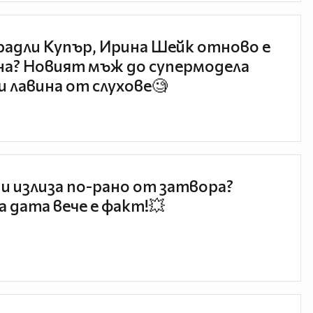
радли Купър, Ирина Шейк отново е
а? Новият мъж до супермодела
и лавина от слухове🧐
и излиза по-рано от затвора?
 дата вече е факт!💥