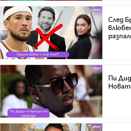
След Б
влюбен
разпал
Пи Дид
Новата