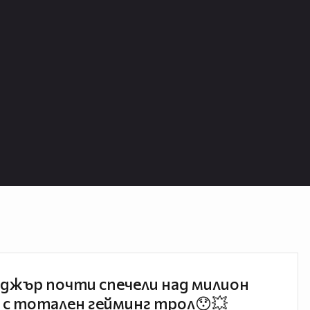
джър почти спечели над милион
 с тотален гейминг трол😯💥