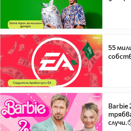
55 мил
собств
Barbie
трябва
случи.