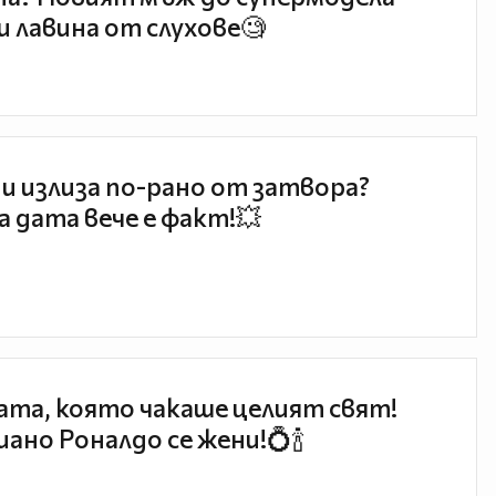
и лавина от слухове🧐
и излиза по-рано от затвора?
 дата вече е факт!💥
та, която чакаше целият свят!
ано Роналдо се жени!💍🍾