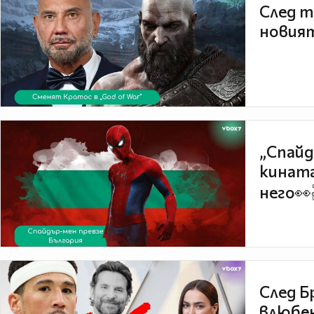
След т
новият
„Спайд
кината
него👀
След Б
влюбен