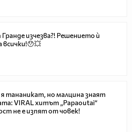
 Гранде изчезва?! Решението ѝ
 всички!😯💥
 я тананикат, но малцина знаят
та: VIRAL хитът „Papaoutai“
ст не е изпят от човек!