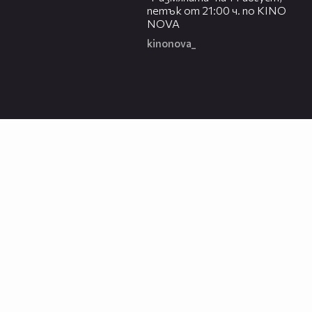
петък от 21:00 ч. по KINO
NOVA
kinonova_