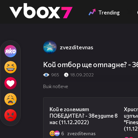
Member of
👾
Trending
zvezditevnas
Кой отбор ще отпадне? - Зв
965
18.09.2022
Виж повече
10:18
Кой е големият
Христ
ПОБЕДИТЕЛ? - Звездите в
изпъл
нас (11.12.2022)
"Fine
(11.1
6
zvezditevnas