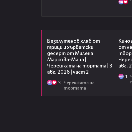
1
15:35
Безглутенов хляб от
Кино
трици и хърватски
от ле
десерт от Милена
творц
Маркова-Маца |
Чере
Черешката на тортата | 3
авг. 
авг. 2026 | част 2
1
3
Черешката на
тортата