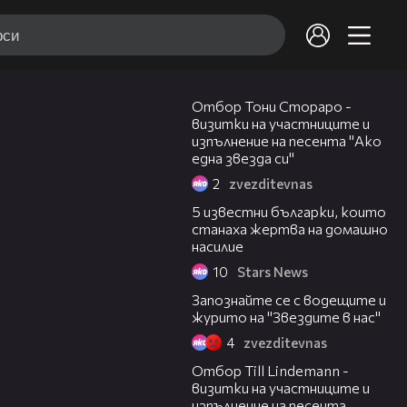
15:23
Отбор Тони Стораро -
визитки на участниците и
изпълнение на песента "Ако
една звезда си"
2
zvezditevnas
5 известни българки, които
станаха жертва на домашно
насилие
10
Stars News
12:14
Запознайте се с водещите и
журито на "Звездите в нас"
4
zvezditevnas
14:06
Отбор Till Lindemann -
визитки на участниците и
изпълнение на песента