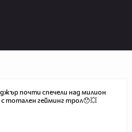
джър почти спечели над милион
 с тотален гейминг трол😯💥