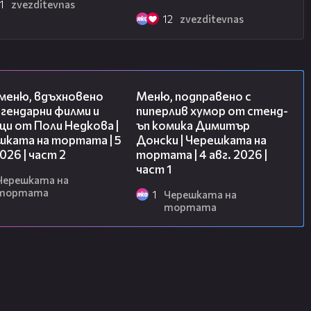
1
zvezditevnas
12
zvezditevnas
15:31
16:03
 меню, вдъхновено
Меню, подправено с
гендарни филми и
пиперлив хумор от стенд-
и от Поли Недкова |
ъп комика Димитър
шката на тортата | 5
Донски | Черешката на
2026 | част 2
тортата | 4 авг. 2026 |
част 1
Черешката на
тортата
1
Черешката на
тортата