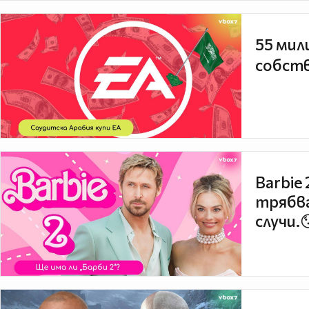
55 мил
собств
Barbie
трябва
случи.