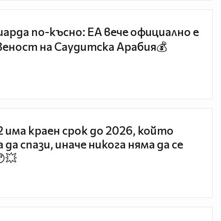
иарда по-късно: EA вече официално е
еност на Саудитска Арабия💰
 2 има краен срок до 2026, който
 да спази, иначе никога няма да се
😯💥