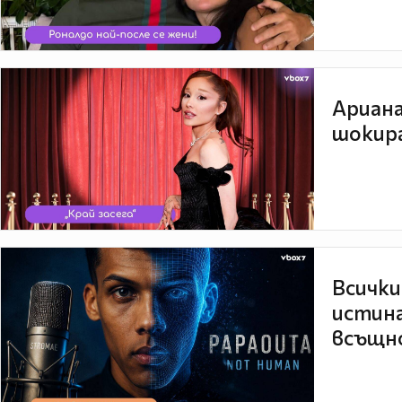
Ариана
шокира
Всички
истина
всъщно