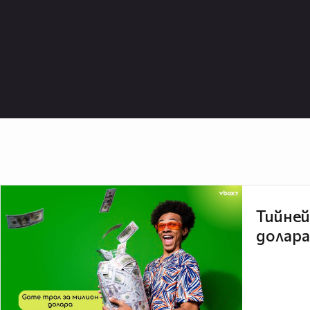
Тийней
долара