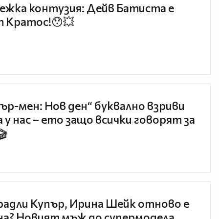
ежка контузия: Дейв Батиста е
 Кратос!😯💥
ър-мен: Нов ден“ буквално взриви
 у нас – ето защо всички говорят за
🎬
радли Купър, Ирина Шейк отново е
а? Новият мъж до супермодела