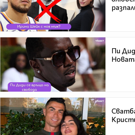
разпал
Пи Дид
Новата
Сватба
Кристи