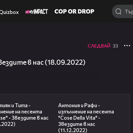
Quizbox
СЛЕДВАЙ
33
ездите в нас (18.09.2022)
06:47
07:51
иян и Тита -
Антония и Рафи -
нение на песента
изпълнение на песента
sse" - Звездите в нас
"Cose Della Vita" -
2.2022)
Звездите в нас
(11.12.2022)