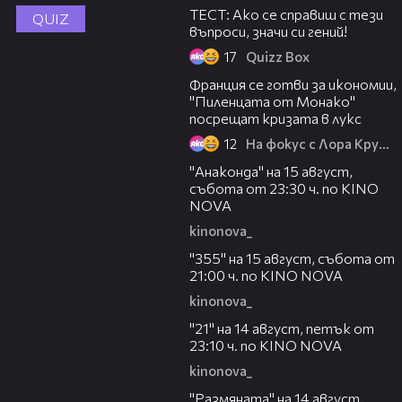
ТЕСТ: Ако се справиш с тези
QUIZ
въпроси, значи си гений!
17
Quizz Box
09:41
Франция се готви за икономии,
"Пиленцата от Монако"
посрещат кризата в лукс
12
На фокус с Лора Крумова
00:30
"Анаконда" на 15 август,
събота от 23:30 ч. по KINO
NOVA
kinonova_
00:31
"355" на 15 август, събота от
21:00 ч. по KINO NOVA
kinonova_
00:29
"21" на 14 август, петък от
23:10 ч. по KINO NOVA
kinonova_
00:29
"Размянaта" на 14 август,