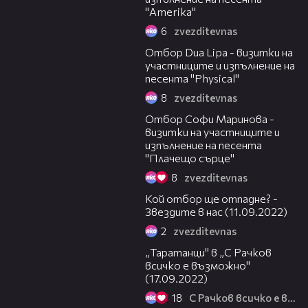
"Amerika"
6
zvezditevnas
12:09
Отбор Dua Lipa - визитки на
участниците и изпълнение на
песента "Physical"
8
zvezditevnas
13:11
Отбор Софи Маринова -
визитки на участниците и
изпълнение на песента
"Плачещо сърце"
8
zvezditevnas
08:25
Кой отбор ще отпадне? -
Звездите в нас (11.09.2022)
2
zvezditevnas
16:25
„Таратанци" в „С Рачков
всичко е възможно"
(17.09.2022)
18
С Рачков всичко е възможно