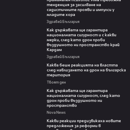
тенденция за засилване на
садистичните прояви и импулси у
младите хора
Здравей България
21:17
Как държавата ще гарантира
националната сигурност и с какви
мерки, след като дрон проби
въздушното ни пространство край
Кардам
Здравей България
18:32
Каква беше реакцията на властта
след навлизането на дрон на българска
територия
Твоят ден
21:36
Как държавата ще гарантира
националната сигурност, след като
дрон проби въздушното ни
пространство
Nova News
14:58
Какви реакции предизвикаха новите
предложения за реформи в