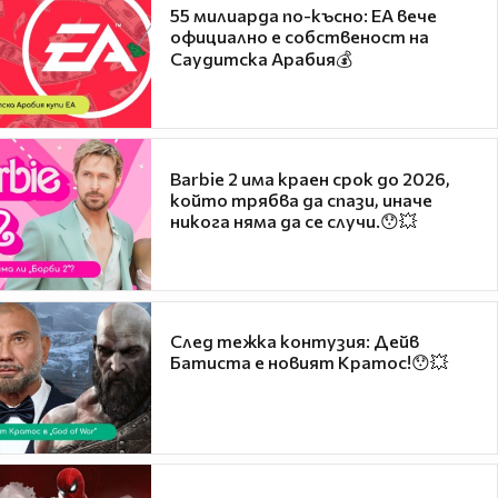
55 милиарда по-късно: EA вече
официално е собственост на
Саудитска Арабия💰
Barbie 2 има краен срок до 2026,
който трябва да спази, иначе
никога няма да се случи.😯💥
След тежка контузия: Дейв
Батиста е новият Кратос!😯💥