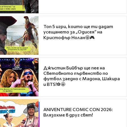
Топ 5 игри, които ще ти дадат
усещането за „Одисея“ на
Кристофър Нолан🤩🎮
Джъстин Бийбър ще пее на
Световното първенство по
футбол заедно с Мадона, Шакира
и BTS!⚽🤩
ANIVENTURE COMIC CON 2026:
Влязохме в друг свят!