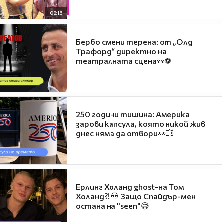
08:16
Бербо смени терена: от „Олд
Трафорд“ директно на
театралната сцена👀⚽
250 години тишина: Америка
зарови капсула, която никой жив
днес няма да отвори👀💥
Ерлинг Холанд ghost-на Том
Холанд?! 💀 Защо Спайдър-мен
остана на "seen"😅