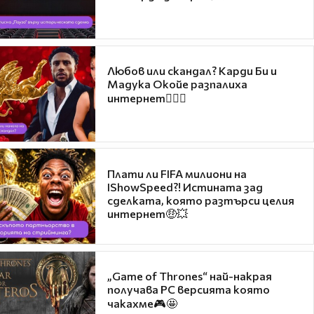
Любов или скандал? Карди Би и
Мадука Окойе разпалиха
интернет❤️‍🔥🔥
Плати ли FIFA милиони на
IShowSpeed?! Истината зад
сделката, която разтърси целия
интернет🤑💥
„Game of Thrones“ най-накрая
получава PC версията която
чакахме🎮🤩