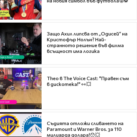
на новия символ във футбола🤩⚽
Защо Ахил липсва от „Одисей“ на
Кристофър Нолън? Най-
странното решение във филма
всъщност има логика
Theo в The Voice Cast: "Правен съм
в дискотека!" 👀💥
Съдията отложи сливането на
Paramount и Warner Bros. за 110
милиарда долара!😯💥