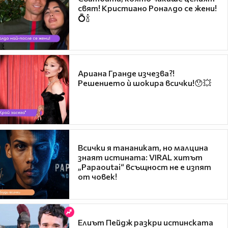
свят! Кристиано Роналдо се жени!
💍🍾
Ариана Гранде изчезва?!
Решението ѝ шокира всички!😯💥
Всички я тананикат, но малцина
знаят истината: VIRAL хитът
„Papaoutai“ всъщност не е изпят
от човек!
Елиът Пейдж разкри истинската