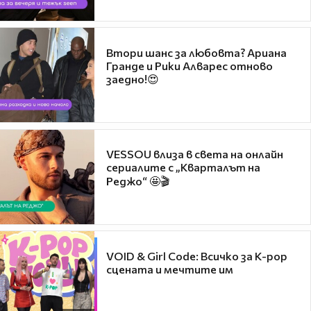
Втори шанс за любовта? Ариана
Гранде и Рики Алварес отново
заедно!😍
VESSOU влиза в света на онлайн
сериалите с „Кварталът на
Реджо“ 🤩🎬
VOID & Girl Code: Всичко за K-pop
сцената и мечтите им