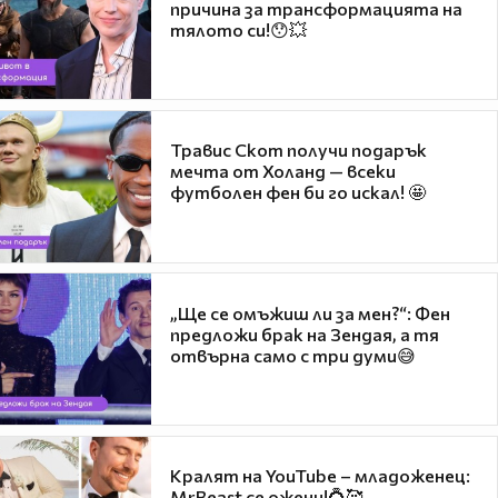
причина за трансформацията на
тялото си!😯💥
Травис Скот получи подарък
мечта от Холанд — всеки
футболен фен би го искал! 🤩
„Ще се омъжиш ли за мен?“: Фен
предложи брак на Зендая, а тя
отвърна само с три думи😅
Кралят на YouTube – младоженец:
MrBeast се ожени!💍🥰