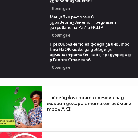
здравеопазването?
Твоят ден
04:37
Мащабни реформи в
здравеопазването: Предлагат
закриване на РЗИ и НСЦР
Твоят ден
08:42
Прехвърлянето на фонда за инвитро
към НЗОК може да доведе до
административен хаос, предупреди д-
р Георги Стаменов
Твоят ден
Тийнейджър почти спечели над
милион долара с тотален гейминг
трол😯💥