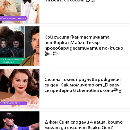
Кой съсипа Фантастичната
четворка? Майлс Телър
проговаря десетилетие по-късно
🎬👀💥
Селена Гомес празнува рождения
си ден: Как момичето от „Disney“
се превърна в световна икона🤩🎂
Джон Сина сподели 4 неща, които
могат да съсипят всяко GenZ: