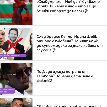
„Спайдър-мен: Нов ден“ буквално
взриви кината у нас – ето защо
всички говорят за него👀🎬
След Брадли Купър, Ирина Шейк
отново е влюбена? Новият мъж
до супермодела разпали лавина от
слухове🧐
Пи Диди излиза по-рано от
затвора? Новата дата вече е
факт!💥
Сватбата, която чакаше целият