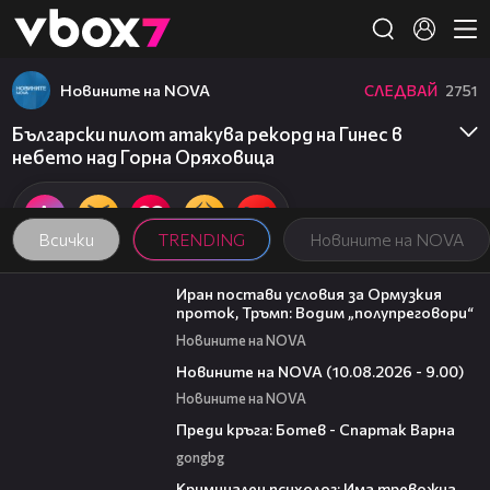
Member of
👾
Новините на NOVA
СЛЕДВАЙ
2751
Български пилот атакува рекорд на Гинес в
небето над Горна Оряховица
Всички
TRENDING
Новините на NOVA
00:46
Иран постави условия за Ормузкия
проток, Тръмп: Водим „полупреговори“
Новините на NOVA
05:15
Новините на NOVA (10.08.2026 - 9.00)
Новините на NOVA
05:30
Преди кръга: Ботев - Спартак Варна
gongbg
09:42
Криминален психолог: Има тревожна