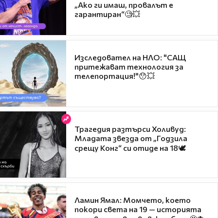
„Ако ги имаш, провалът е
гарантиран“🧐💥
Изследовател на НЛО: "САЩ
притежават технология за
телепортация!"😯💥
Трагедия разтърси Холивуд:
Младата звезда от „Годзила
срещу Конг“ си отиде на 18🕊️
Ламин Ямал: Момчето, което
покори света на 19 — историята