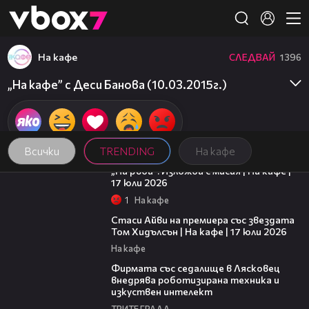
Member of
👾
На кафе
СЛЕДВАЙ
1396
„На кафе” с Деси Банова (10.03.2015г.)
Всички
TRENDING
На кафе
09:09
„На ръба“: Изложба с мисия | На кафе |
17 юли 2026
1
На кафе
02:58
Стаси Айви на премиера със звездата
Том Хидълсън | На кафе | 17 юли 2026
На кафе
00:06
Фирмата със седалище в Лясковец
внедрява роботизирана техника и
изкуствен интелект
ТРИТЕ ГРАДА