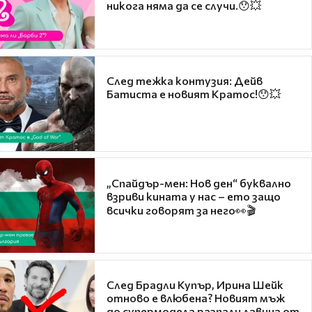
никога няма да се случи.😯💥
След тежка контузия: Дейв
Батиста е новият Кратос!😯💥
„Спайдър-мен: Нов ден“ буквално
взриви кината у нас – ето защо
всички говорят за него👀🎬
След Брадли Купър, Ирина Шейк
отново е влюбена? Новият мъж
до супермодела разпали лавина от