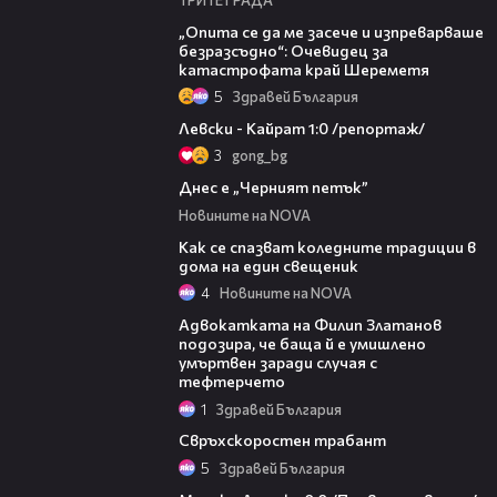
06:38
„Опита се да ме засече и изпреварваше
безразсъдно“: Очевидец за
катастрофата край Шереметя
5
Здравей България
05:57
Левски - Кайрат 1:0 /репортаж/
3
gong_bg
02:05
Днес е „Черният петък”
Новините на NOVA
02:19
Как се спазват коледните традиции в
дома на един свещеник
4
Новините на NOVA
12:34
Адвокатката на Филип Златанов
подозира, че баща й е умишлено
умъртвен заради случая с
тефтерчето
1
Здравей България
02:24
Свръхскоростен трабант
5
Здравей България
03:21