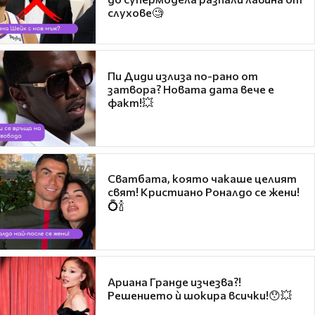
слухове🧐
Пи Диди излиза по-рано от
затвора? Новата дата вече е
факт!💥
Сватбата, която чакаше целият
свят! Кристиано Роналдо се жени!
💍🍾
Ариана Гранде изчезва?!
Решението ѝ шокира всички!😯💥