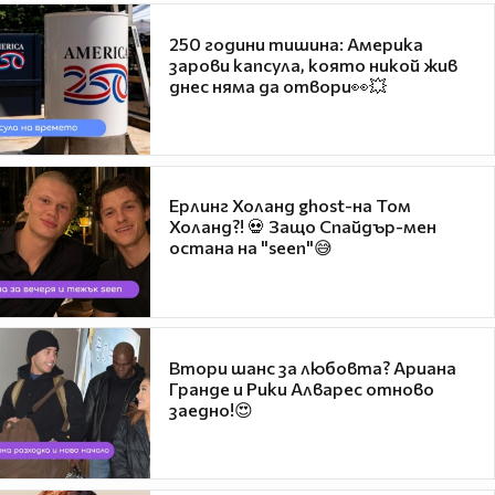
250 години тишина: Америка
зарови капсула, която никой жив
днес няма да отвори👀💥
Ерлинг Холанд ghost-на Том
Холанд?! 💀 Защо Спайдър-мен
остана на "seen"😅
Втори шанс за любовта? Ариана
Гранде и Рики Алварес отново
заедно!😍