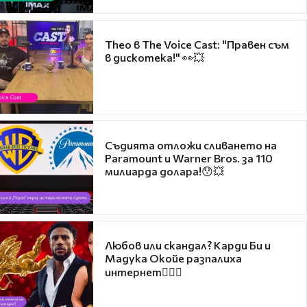
Theo в The Voice Cast: "Правен съм
в дискотека!" 👀💥
Съдията отложи сливането на
Paramount и Warner Bros. за 110
милиарда долара!😯💥
Любов или скандал? Карди Би и
Мадука Окойе разпалиха
интернет❤️‍🔥🔥