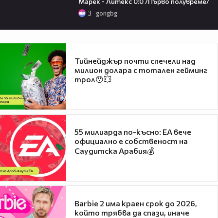
Марек - Литекс 0:0 /Първо полувреме/
3
gongbg
Тийнейджър почти спечели над
милион долара с тотален гейминг
трол😯💥
55 милиарда по-късно: EA вече
официално е собственост на
Саудитска Арабия💰
Barbie 2 има краен срок до 2026,
който трябва да спази, иначе