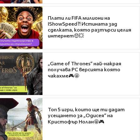
Плати ли FIFA милиони на
IShowSpeed?! Истината зад
сделката, която разтърси целия
интернет🤑💥
„Game of Thrones“ най-накрая
получава PC версията която
чакахме🎮🤩
Топ 5 игри, които ще ти дадат
усещането за „Одисея“ на
Кристофър Нолан🤩🎮