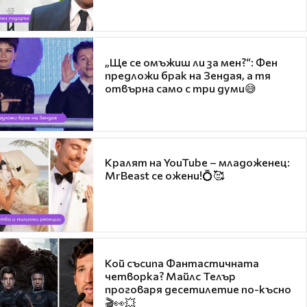
„Ще се омъжиш ли за мен?“: Фен
предложи брак на Зендая, а тя
отвърна само с три думи😅
Кралят на YouTube – младоженец:
MrBeast се ожени!💍🥰
Кой съсипа Фантастичната
четворка? Майлс Телър
проговаря десетилетие по-късно
🎬👀💥