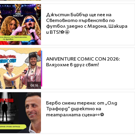
Джъстин Бийбър ще пее на
Световното първенство по
футбол заедно с Мадона, Шакира
и BTS!⚽🤩
ANIVENTURE COMIC CON 2026:
Влязохме в друг свят!
08:16
Бербо смени терена: от „Олд
Трафорд“ директно на
театралната сцена👀⚽