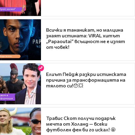
Всички я тананикат, но малцина
знаят истината: VIRAL хитът
„Papaoutai“ всъщност не е изпят
от човек!
Елиът Пейдж разкри истинската
причина за трансформацията на
тялото си!😯💥
Травис Скот получи подарък
мечта от Холанд — всеки
футболен фен би го искал! 🤩