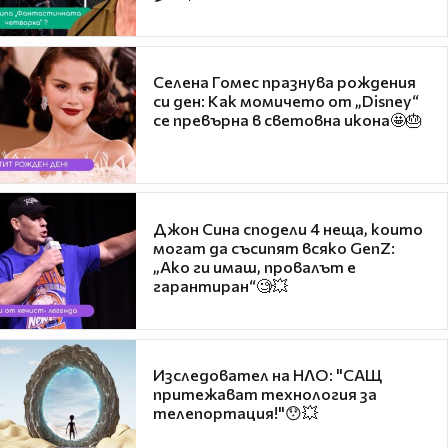
Селена Гомес празнува рождения
си ден: Как момичето от „Disney“
се превърна в световна икона🤩🎂
Джон Сина сподели 4 неща, които
могат да съсипят всяко GenZ:
„Ако ги имаш, провалът е
гарантиран“🧐💥
Изследовател на НЛО: "САЩ
притежават технология за
телепортация!"😯💥