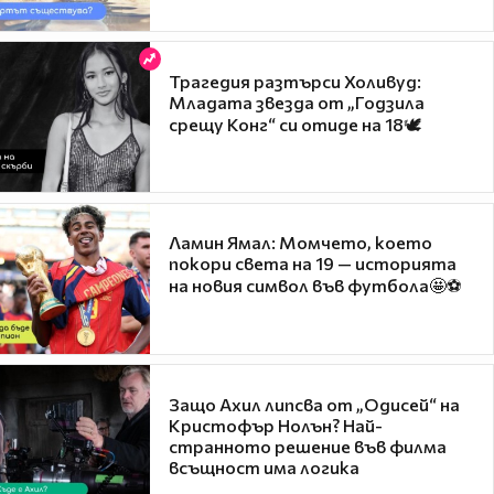
Трагедия разтърси Холивуд:
Младата звезда от „Годзила
срещу Конг“ си отиде на 18🕊️
Ламин Ямал: Момчето, което
покори света на 19 — историята
на новия символ във футбола🤩⚽
Защо Ахил липсва от „Одисей“ на
Кристофър Нолън? Най-
странното решение във филма
всъщност има логика