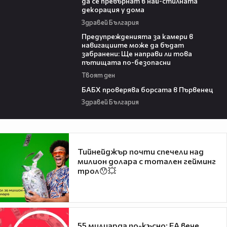
да се превърнат в най-стилната
декорация у дома
Здравей България
15:40
Предупрежденията за камери в
навигациите може да бъдат
забранени: Ще направи ли това
пътищата по-безопасни
Твоят ден
03:57
БАБХ проверява борсата в Първенец
Здравей България
Тийнейджър почти спечели над
милион долара с тотален гейминг
трол😯💥
55 милиарда по-късно: EA вече