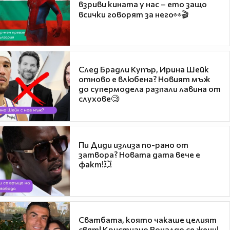
взриви кината у нас – ето защо
всички говорят за него👀🎬
След Брадли Купър, Ирина Шейк
отново е влюбена? Новият мъж
до супермодела разпали лавина от
слухове🧐
Пи Диди излиза по-рано от
затвора? Новата дата вече е
факт!💥
Сватбата, която чакаше целият
свят! Кристиано Роналдо се жени!