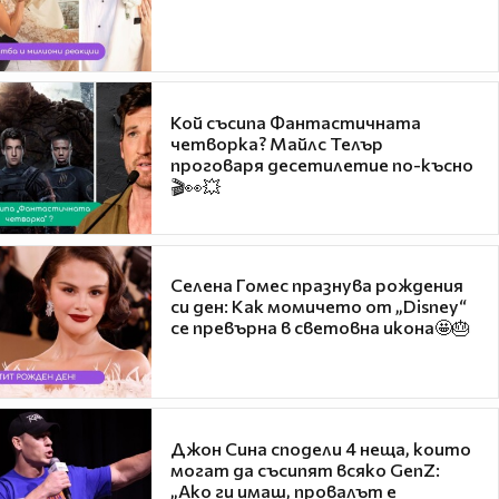
Кой съсипа Фантастичната
четворка? Майлс Телър
проговаря десетилетие по-късно
🎬👀💥
Селена Гомес празнува рождения
си ден: Как момичето от „Disney“
се превърна в световна икона🤩🎂
Джон Сина сподели 4 неща, които
могат да съсипят всяко GenZ:
„Ако ги имаш, провалът е