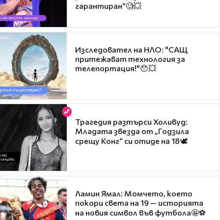
гарантиран“🧐💥
Изследовател на НЛО: "САЩ
притежават технология за
телепортация!"😯💥
Трагедия разтърси Холивуд:
Младата звезда от „Годзила
срещу Конг“ си отиде на 18🕊️
Ламин Ямал: Момчето, което
покори света на 19 — историята
на новия символ във футбола🤩⚽