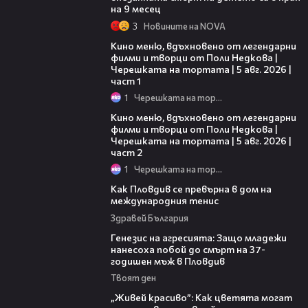
на 9 месец
3
Новините на NOVA
15:39
Кино меню, вдъхновено от легендарни
филми и творци от Поли Недкова |
Черешката на тортата | 5 авг. 2026 |
част 1
1
Черешката на тортата
15:31
Кино меню, вдъхновено от легендарни
филми и творци от Поли Недкова |
Черешката на тортата | 5 авг. 2026 |
част 2
1
Черешката на тортата
03:09
Как Пловдив се превърна в дом на
международния тенис
Здравей България
13:28
Генезис на агресията: Защо младежи
нанесоха побой до смърт на 37-
годишен мъж в Пловдив
Твоят ден
04:11
„Живей красиво”: Как цветята могат