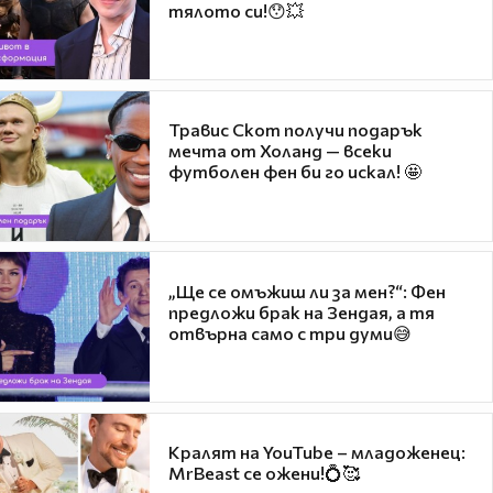
тялото си!😯💥
Травис Скот получи подарък
мечта от Холанд — всеки
футболен фен би го искал! 🤩
„Ще се омъжиш ли за мен?“: Фен
предложи брак на Зендая, а тя
отвърна само с три думи😅
Кралят на YouTube – младоженец:
MrBeast се ожени!💍🥰