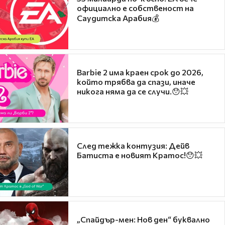
официално е собственост на
Саудитска Арабия💰
Barbie 2 има краен срок до 2026,
който трябва да спази, иначе
никога няма да се случи.😯💥
След тежка контузия: Дейв
Батиста е новият Кратос!😯💥
„Спайдър-мен: Нов ден“ буквално