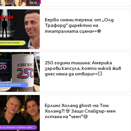
08:16
Бербо смени терена: от „Олд
Трафорд“ директно на
театралната сцена👀⚽
250 години тишина: Америка
зарови капсула, която никой жив
днес няма да отвори👀💥
Ерлинг Холанд ghost-на Том
Холанд?! 💀 Защо Спайдър-мен
остана на "seen"😅