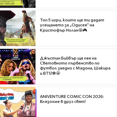
Топ 5 игри, които ще ти дадат
усещането за „Одисея“ на
Кристофър Нолан🤩🎮
Джъстин Бийбър ще пее на
Световното първенство по
футбол заедно с Мадона, Шакира
и BTS!⚽🤩
ANIVENTURE COMIC CON 2026:
Влязохме в друг свят!