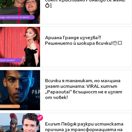
💍🍾
Ариана Гранде изчезва?!
Решението ѝ шокира всички!😯💥
Всички я тананикат, но малцина
знаят истината: VIRAL хитът
„Papaoutai“ всъщност не е изпят
от човек!
Елиът Пейдж разкри истинската
причина за трансформацията на