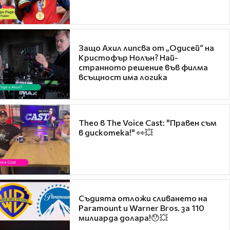
Защо Ахил липсва от „Одисей“ на
Кристофър Нолън? Най-
странното решение във филма
всъщност има логика
Theo в The Voice Cast: "Правен съм
в дискотека!" 👀💥
Съдията отложи сливането на
Paramount и Warner Bros. за 110
милиарда долара!😯💥