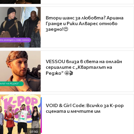
Втори шанс за любовта? Ариана
Гранде и Рики Алварес отново
заедно!😍
VESSOU влиза в света на онлайн
сериалите с „Кварталът на
Реджо“ 🤩🎬
VOID & Girl Code: Всичко за K-pop
сцената и мечтите им
07:50