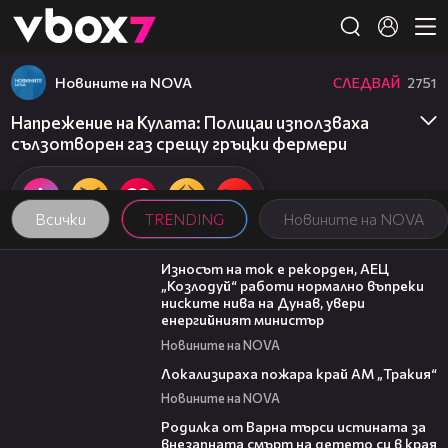
Member of
👾
Новините на NOVA
СЛЕДВАЙ
2751
Напрежение на Кулата: Полицаи използваха
сълзотворен газ срещу гръцки фермери
Всички
TRENDING
Новините на NOVA
00:59
Износът на ток е рекорден, АЕЦ
„Козлодуй“ работи нормално въпреки
ниските нива на Дунав, увери
енергийният министър
Новините на NOVA
03:03
Локализираха пожара край АМ „Тракия“
Новините на NOVA
03:09
Родилка от Варна търси истината за
внезапната смърт на детето си в края