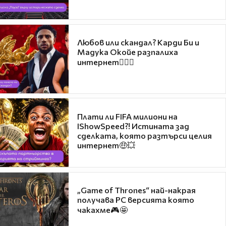
Любов или скандал? Карди Би и
Мадука Окойе разпалиха
интернет❤️‍🔥🔥
Плати ли FIFA милиони на
IShowSpeed?! Истината зад
сделката, която разтърси целия
интернет🤑💥
„Game of Thrones“ най-накрая
получава PC версията която
чакахме🎮🤩