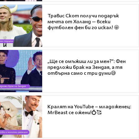
Травис Скот получи подарък
мечта от Холанд — всеки
футболен фен би го искал! 🤩
„Ще се омъжиш ли за мен?“: Фен
предложи брак на Зендая, а тя
отвърна само с три думи😅
Кралят на YouTube – младоженец:
MrBeast се ожени!💍🥰