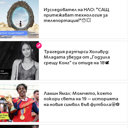
Изследовател на НЛО: "САЩ
притежават технология за
телепортация!"😯💥
Трагедия разтърси Холивуд:
Младата звезда от „Годзила
срещу Конг“ си отиде на 18🕊️
Ламин Ямал: Момчето, което
покори света на 19 — историята
на новия символ във футбола🤩⚽