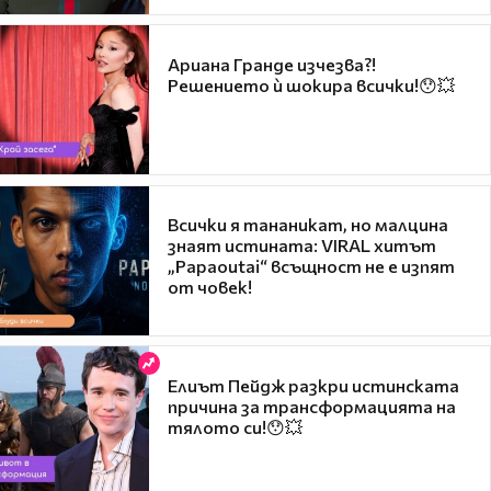
Ариана Гранде изчезва?!
Решението ѝ шокира всички!😯💥
Всички я тананикат, но малцина
знаят истината: VIRAL хитът
„Papaoutai“ всъщност не е изпят
от човек!
Елиът Пейдж разкри истинската
причина за трансформацията на
тялото си!😯💥