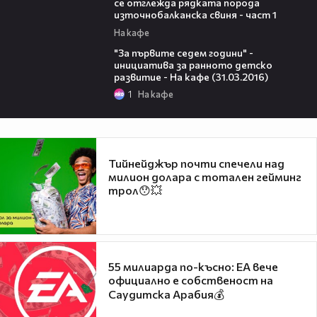
се отглежда рядката порода
източнобалканска свиня - част 1
На кафе
37:50
"За първите седем години" -
инициатива за ранното детско
развитие - На кафе (31.03.2016)
1
На кафе
Тийнейджър почти спечели над
милион долара с тотален гейминг
трол😯💥
55 милиарда по-късно: EA вече
официално е собственост на
Саудитска Арабия💰