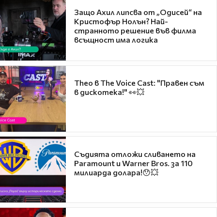
Защо Ахил липсва от „Одисей“ на
Кристофър Нолън? Най-
странното решение във филма
всъщност има логика
Theo в The Voice Cast: "Правен съм
в дискотека!" 👀💥
Съдията отложи сливането на
Paramount и Warner Bros. за 110
милиарда долара!😯💥