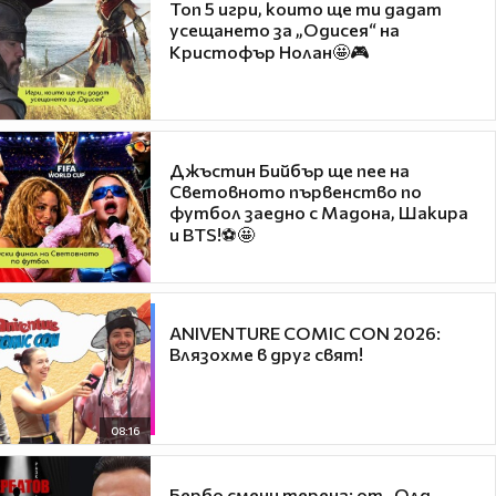
Топ 5 игри, които ще ти дадат
усещането за „Одисея“ на
Кристофър Нолан🤩🎮
Джъстин Бийбър ще пее на
Световното първенство по
футбол заедно с Мадона, Шакира
и BTS!⚽🤩
ANIVENTURE COMIC CON 2026:
Влязохме в друг свят!
08:16
Бербо смени терена: от „Олд