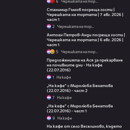
6
Черешката на тортата
16:22
Станимир Гъмов посреща гости |
Черешката на тортата | 7 авг. 2026 |
част 1
2
Черешката на тортата
19:09
Антоан Петров-Анди посреща гости |
Черешката на тортата | 6 авг. 2026 |
част 1
5
Черешката на тортата
25:16
Предложенията на Ася за прекарване
на почивните дни - На кафе
(22.07.2016)
1
На кафе
21:40
„На кафе” с Миролюба Бенатова
(22.07.2016) - част 2
7
На кафе
22:28
„На кафе” с Миролюба Бенатова
(22.07.2016) - част 1
9
На кафе
21:20
На кафе от село Веселиново, където