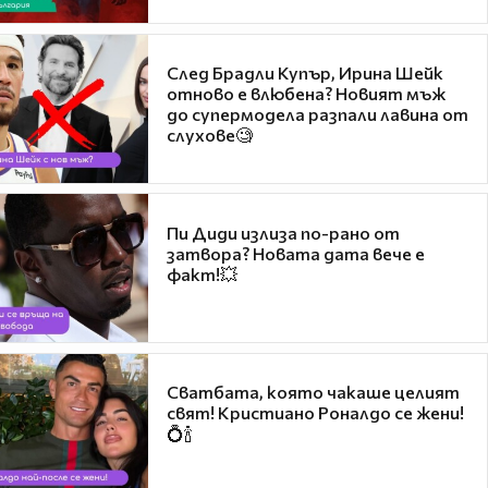
След Брадли Купър, Ирина Шейк
отново е влюбена? Новият мъж
до супермодела разпали лавина от
слухове🧐
Пи Диди излиза по-рано от
затвора? Новата дата вече е
факт!💥
Сватбата, която чакаше целият
свят! Кристиано Роналдо се жени!
💍🍾