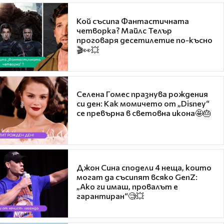
Кой съсипа Фантастичната
четворка? Майлс Телър
проговаря десетилетие по-късно
🎬👀💥
Селена Гомес празнува рождения
си ден: Как момичето от „Disney“
се превърна в световна икона🤩🎂
Джон Сина сподели 4 неща, които
могат да съсипят всяко GenZ:
„Ако ги имаш, провалът е
гарантиран“🧐💥