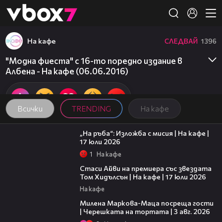
Member of
👾
На кафе
СЛЕДВАЙ
1396
"Модна фиеста" с 16-то поредно издание в
Албена - На кафе (06.06.2016)
Всички
TRENDING
На кафе
09:09
„На ръба“: Изложба с мисия | На кафе |
17 юли 2026
1
На кафе
02:58
Стаси Айви на премиера със звездата
Том Хидълсън | На кафе | 17 юли 2026
На кафе
20:17
Милена Маркова-Маца посреща гости
| Черешката на тортата | 3 авг. 2026