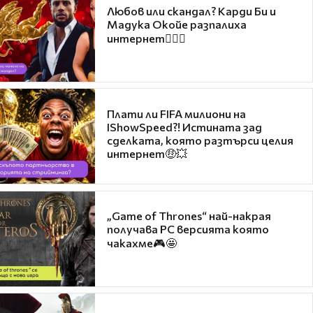
Любов или скандал? Карди Би и
Мадука Окойе разпалиха
интернет❤️‍🔥🔥
Плати ли FIFA милиони на
IShowSpeed?! Истината зад
сделката, която разтърси целия
интернет🤑💥
„Game of Thrones“ най-накрая
получава PC версията която
чакахме🎮🤩