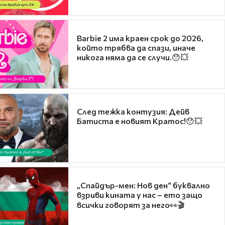
Barbie 2 има краен срок до 2026,
който трябва да спази, иначе
никога няма да се случи.😯💥
След тежка контузия: Дейв
Батиста е новият Кратос!😯💥
„Спайдър-мен: Нов ден“ буквално
взриви кината у нас – ето защо
всички говорят за него👀🎬