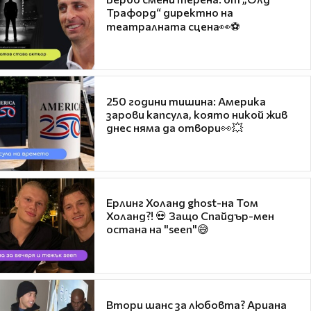
Трафорд“ директно на
театралната сцена👀⚽
250 години тишина: Америка
зарови капсула, която никой жив
днес няма да отвори👀💥
Ерлинг Холанд ghost-на Том
Холанд?! 💀 Защо Спайдър-мен
остана на "seen"😅
Втори шанс за любовта? Ариана