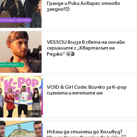
Гранде и Рики Алварес отново
заедно!😍
VESSOU влиза в света на онлайн
сериалите с „Кварталът на
Реджо“ 🤩🎬
VOID & Girl Code: Всичко за K-pop
сцената и мечтите им
07:50
Искаш да стигнеш до Холивуд?