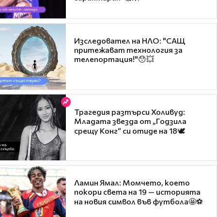
Изследовател на НЛО: "САЩ
притежават технология за
телепортация!"😯💥
Трагедия разтърси Холивуд:
Младата звезда от „Годзила
срещу Конг“ си отиде на 18🕊️
Ламин Ямал: Момчето, което
покори света на 19 — историята
на новия символ във футбола🤩⚽