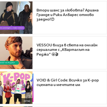
Втори шанс за любовта? Ариана
Гранде и Рики Алварес отново
заедно!😍
VESSOU влиза в света на онлайн
сериалите с „Кварталът на
Реджо“ 🤩🎬
VOID & Girl Code: Всичко за K-pop
сцената и мечтите им
07:50