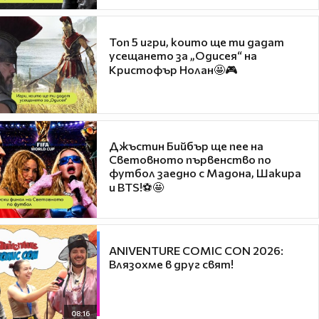
Топ 5 игри, които ще ти дадат
усещането за „Одисея“ на
Кристофър Нолан🤩🎮
Джъстин Бийбър ще пее на
Световното първенство по
футбол заедно с Мадона, Шакира
и BTS!⚽🤩
ANIVENTURE COMIC CON 2026:
Влязохме в друг свят!
08:16