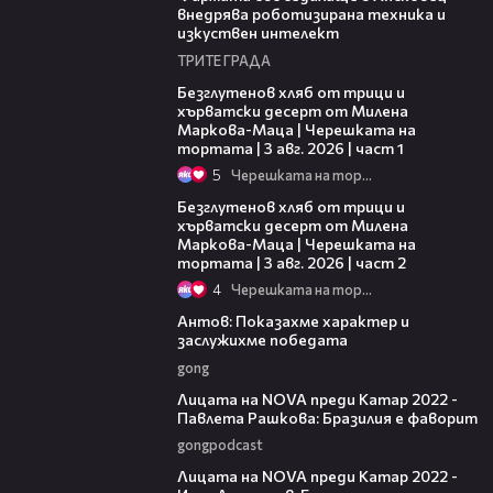
внедрява роботизирана техника и
изкуствен интелект
ТРИТЕ ГРАДА
16:02
Безглутенов хляб от трици и
хърватски десерт от Милена
Маркова-Маца | Черешката на
тортата | 3 авг. 2026 | част 1
5
Черешката на тортата
15:35
Безглутенов хляб от трици и
хърватски десерт от Милена
Маркова-Маца | Черешката на
тортата | 3 авг. 2026 | част 2
4
Черешката на тортата
02:10
Антов: Показахме характер и
заслужихме победата
gong
05:17
Лицата на NOVA преди Катар 2022 -
Павлета Рашкова: Бразилия е фаворит
gongpodcast
03:13
Лицата на NOVA преди Катар 2022 -