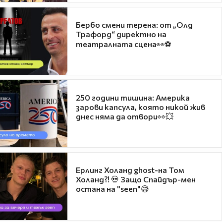
Бербо смени терена: от „Олд
Трафорд“ директно на
театралната сцена👀⚽
250 години тишина: Америка
зарови капсула, която никой жив
днес няма да отвори👀💥
Ерлинг Холанд ghost-на Том
Холанд?! 💀 Защо Спайдър-мен
остана на "seen"😅