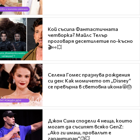
Кой съсипа Фантастичната
четворка? Майлс Телър
проговаря десетилетие по-късно
🎬👀💥
Селена Гомес празнува рождения
си ден: Как момичето от „Disney“
се превърна в световна икона🤩🎂
Джон Сина сподели 4 неща, които
могат да съсипят всяко GenZ:
„Ако ги имаш, провалът е
гарантиран“🧐💥