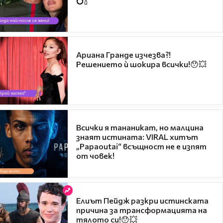
💍🍾
Ариана Гранде изчезва?!
Решението ѝ шокира всички!😯💥
Всички я тананикат, но малцина
знаят истината: VIRAL хитът
„Papaoutai“ всъщност не е изпят
от човек!
Елиът Пейдж разкри истинската
причина за трансформацията на
тялото си!😯💥