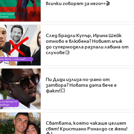
всички говорят за него👀🎬
След Брадли Купър, Ирина Шейк
отново е влюбена? Новият мъж
до супермодела разпали лавина от
слухове🧐
Пи Диди излиза по-рано от
затвора? Новата дата вече е
факт!💥
Сватбата, която чакаше целият
свят! Кристиано Роналдо се жени!