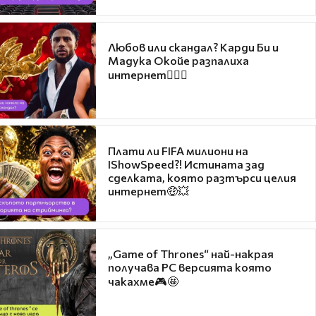
Любов или скандал? Карди Би и
Мадука Окойе разпалиха
интернет❤️‍🔥🔥
Плати ли FIFA милиони на
IShowSpeed?! Истината зад
сделката, която разтърси целия
интернет🤑💥
„Game of Thrones“ най-накрая
получава PC версията която
чакахме🎮🤩