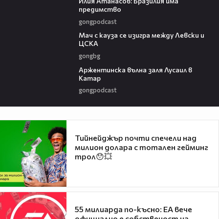
Илия Атанасов: Бразилия има
предимство
gongpodcast
00:55
Мач с кауза се изигра между Левски и
ЦСКА
gongbg
00:50
Аржентинска вълна заля Лусаил в
Катар
gongpodcast
Тийнейджър почти спечели над
милион долара с тотален гейминг
трол😯💥
55 милиарда по-късно: EA вече
официално е собственост на