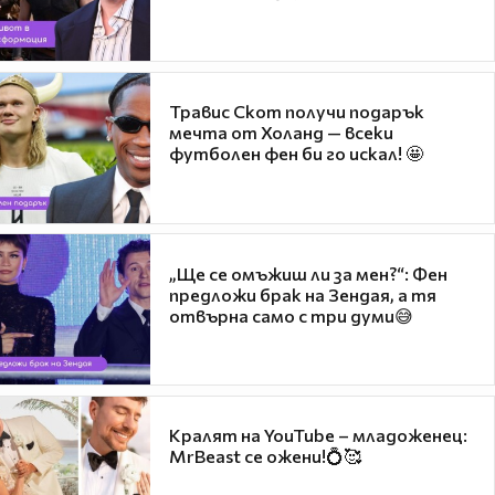
Травис Скот получи подарък
мечта от Холанд — всеки
футболен фен би го искал! 🤩
„Ще се омъжиш ли за мен?“: Фен
предложи брак на Зендая, а тя
отвърна само с три думи😅
Кралят на YouTube – младоженец:
MrBeast се ожени!💍🥰