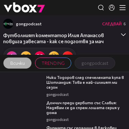
Member of
👾
gongpodcast
СЛЕДВАЙ
6
Футболният коментатор Илия Атанасов
повдига завесата - как се подготвя за мач
Всички
TRENDING
gongpodcast
17:33
Ники Тодоров след спечелената купа в
Шотландия: Това е най-силният ми
сезон
gongpodcast
20:02
Дончич преди дербито със Славия:
Надявам се да спрем лошата серия у
дома
gongpodcast
00:06
Фирмата със седалище в Лясковец