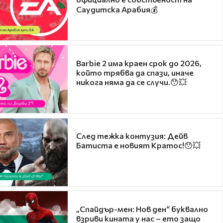
Саудитска Арабия💰
Barbie 2 има краен срок до 2026,
който трябва да спази, иначе
никога няма да се случи.😯💥
След тежка контузия: Дейв
Батиста е новият Кратос!😯💥
„Спайдър-мен: Нов ден“ буквално
взриви кината у нас – ето защо