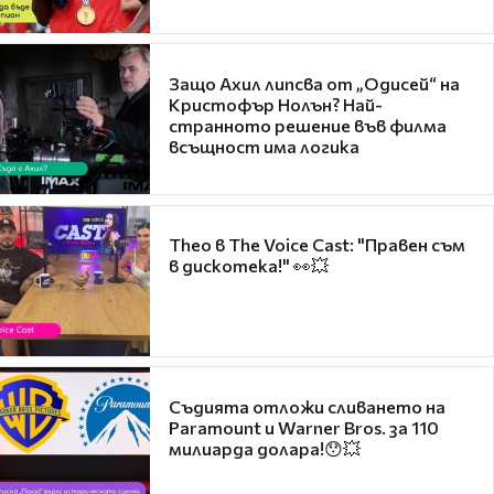
Защо Ахил липсва от „Одисей“ на
Кристофър Нолън? Най-
странното решение във филма
всъщност има логика
Theo в The Voice Cast: "Правен съм
в дискотека!" 👀💥
Съдията отложи сливането на
Paramount и Warner Bros. за 110
милиарда долара!😯💥