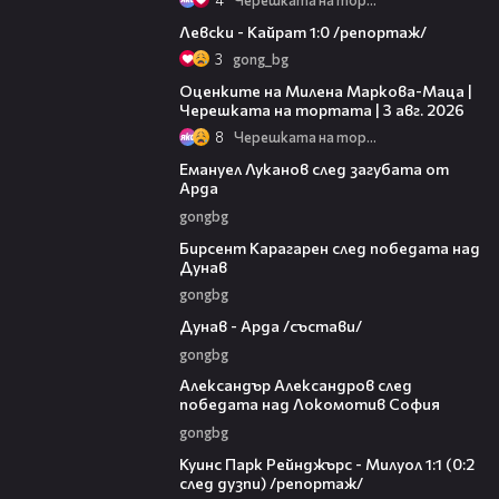
05:57
Левски - Кайрат 1:0 /репортаж/
3
gong_bg
14:06
Оценките на Милена Маркова-Маца |
Черешката на тортата | 3 авг. 2026
8
Черешката на тортата
03:53
Емануел Луканов след загубата от
Арда
gongbg
02:39
Бирсент Карагарен след победата над
Дунав
gongbg
00:51
Дунав - Арда /състави/
gongbg
01:49
Александър Александров след
победата над Локомотив София
gongbg
08:50
Куинс Парк Рейнджърс - Милуол 1:1 (0:2
след дузпи) /репортаж/