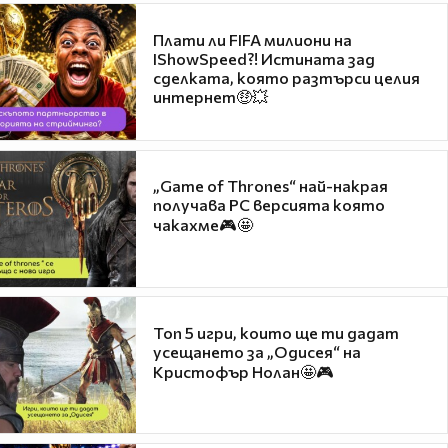
Плати ли FIFA милиони на
IShowSpeed?! Истината зад
сделката, която разтърси целия
интернет🤑💥
„Game of Thrones“ най-накрая
получава PC версията която
чакахме🎮🤩
Топ 5 игри, които ще ти дадат
усещането за „Одисея“ на
Кристофър Нолан🤩🎮