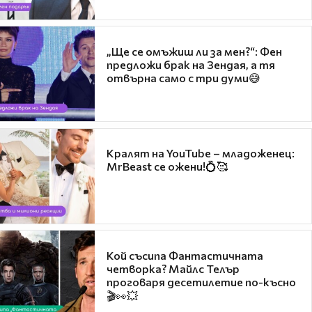
„Ще се омъжиш ли за мен?“: Фен
предложи брак на Зендая, а тя
отвърна само с три думи😅
Кралят на YouTube – младоженец:
MrBeast се ожени!💍🥰
Кой съсипа Фантастичната
четворка? Майлс Телър
проговаря десетилетие по-късно
🎬👀💥