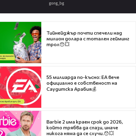
gong_bg
Тийнейджър почти спечели над
милион долара с тотален гейминг
трол😯💥
55 милиарда по-късно: EA вече
официално е собственост на
Саудитска Арабия💰
Barbie 2 има краен срок до 2026,
който трябва да спази, иначе
никога няма да се случи.😯💥