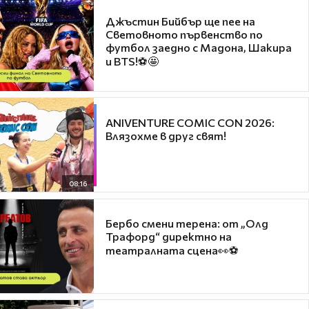
Джъстин Бийбър ще пее на
Световното първенство по
футбол заедно с Мадона, Шакира
и BTS!⚽🤩
ANIVENTURE COMIC CON 2026:
Влязохме в друг свят!
08:16
Бербо смени терена: от „Олд
Трафорд“ директно на
театралната сцена👀⚽