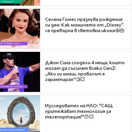
Селена Гомес празнува рождения
си ден: Как момичето от „Disney“
се превърна в световна икона🤩🎂
Джон Сина сподели 4 неща, които
могат да съсипят всяко GenZ:
„Ако ги имаш, провалът е
гарантиран“🧐💥
Изследовател на НЛО: "САЩ
притежават технология за
телепортация!"😯💥