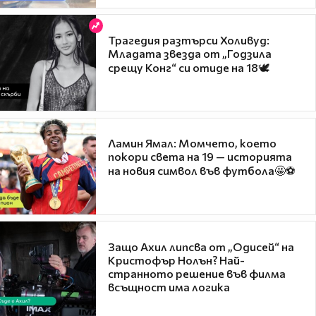
Трагедия разтърси Холивуд:
Младата звезда от „Годзила
срещу Конг“ си отиде на 18🕊️
Ламин Ямал: Момчето, което
покори света на 19 — историята
на новия символ във футбола🤩⚽
Защо Ахил липсва от „Одисей“ на
Кристофър Нолън? Най-
странното решение във филма
всъщност има логика