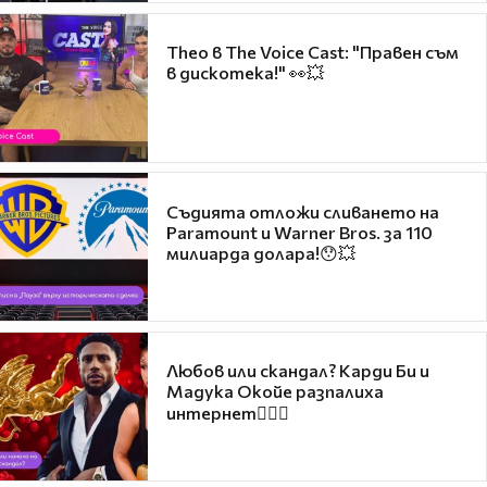
Theo в The Voice Cast: "Правен съм
в дискотека!" 👀💥
Съдията отложи сливането на
Paramount и Warner Bros. за 110
милиарда долара!😯💥
Любов или скандал? Карди Би и
Мадука Окойе разпалиха
интернет❤️‍🔥🔥