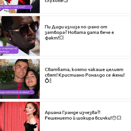
слухове🧐
Пи Диди излиза по-рано от
затвора? Новата дата вече е
факт!💥
Сватбата, която чакаше целият
свят! Кристиано Роналдо се жени!
💍🍾
Ариана Гранде изчезва?!
Решението ѝ шокира всички!😯💥