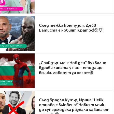
След тежка контузия: Дейв
Батиста е новият Кратос!😯💥
„Спайдър-мен: Нов ден“ буквално
взриви кината у нас – ето защо
всички говорят за него👀🎬
След Брадли Купър, Ирина Шейк
отново е влюбена? Новият мъж
до супермодела разпали лавина от