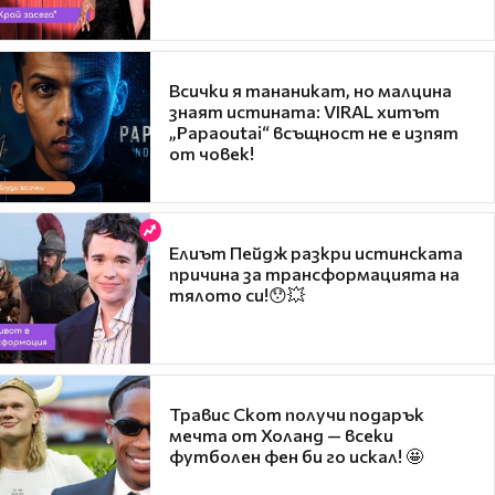
Всички я тананикат, но малцина
знаят истината: VIRAL хитът
„Papaoutai“ всъщност не е изпят
от човек!
Елиът Пейдж разкри истинската
причина за трансформацията на
тялото си!😯💥
Травис Скот получи подарък
мечта от Холанд — всеки
футболен фен би го искал! 🤩