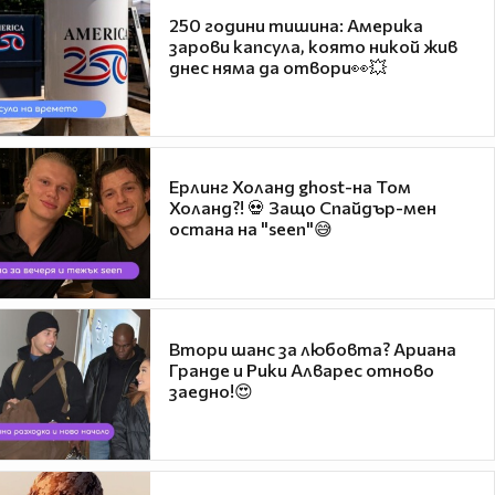
250 години тишина: Америка
зарови капсула, която никой жив
днес няма да отвори👀💥
Ерлинг Холанд ghost-на Том
Холанд?! 💀 Защо Спайдър-мен
остана на "seen"😅
Втори шанс за любовта? Ариана
Гранде и Рики Алварес отново
заедно!😍