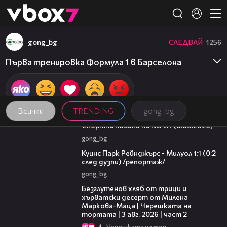
Member of
👾
gong_bg
СЛЕДВАЙ
1256
Първа тренировка Формула 1 в Барселона
Всички
TRENDING
gong_bg
04:09
Спортни новини на NOVA (8.08.2026)
gong_bg
08:50
Куинс Парк Рейнджърс - Милуол 1:1 (0:2
след дузпи) /репортаж/
gong_bg
15:35
Безглутенов хляб от трици и
хърватски десерт от Милена
Маркова-Маца | Черешката на
тортата | 3 авг. 2026 | част 2
4
Черешката на тортата