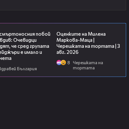
09:32
14:06
 смъртоносния побой
Оценките на Милена
вдив: Очевидци
Маркова-Маца |
ят, че сред групата
Черешката на тортата | 3
йджъри е имало и
авг. 2026
чета
8
Черешката на
тортата
Здравей България