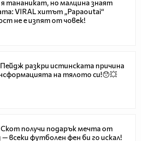
 я тананикат, но малцина знаят
та: VIRAL хитът „Papaoutai“
ст не е изпят от човек!
Пейдж разкри истинската причина
нсформацията на тялото си!😯💥
 Скот получи подарък мечта от
 — всеки футболен фен би го искал!