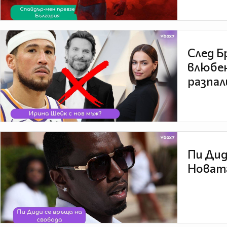
След Б
влюбен
разпал
Пи Дид
Новата