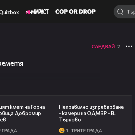
Quizbox
СЛЕДВАЙ
2
реметя
02:54
00:02
ият кмет на Горна
Неправилно изпреварване
овица Добромир
- камери на ОДМВР - В.
ев
Търново
Е ГРАДА
1
ТРИТЕ ГРАДА