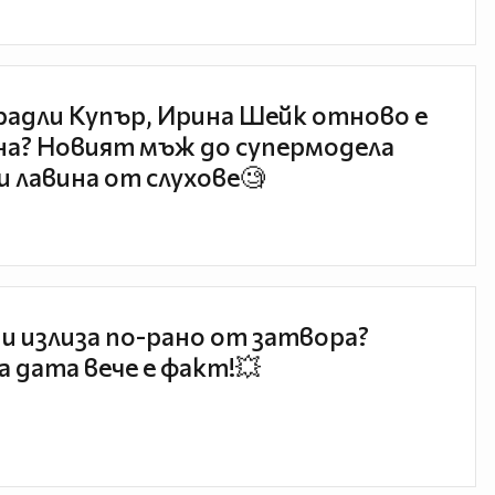
радли Купър, Ирина Шейк отново е
а? Новият мъж до супермодела
и лавина от слухове🧐
и излиза по-рано от затвора?
 дата вече е факт!💥