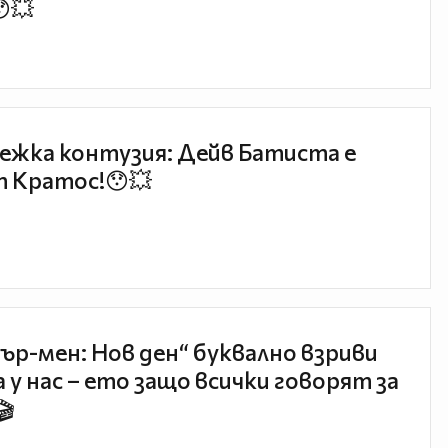
😯💥
ежка контузия: Дейв Батиста е
 Кратос!😯💥
ър-мен: Нов ден“ буквално взриви
 у нас – ето защо всички говорят за
🎬