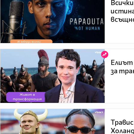
Всички
истина
всъщно
Елиът 
за тра
Травис
Холанд