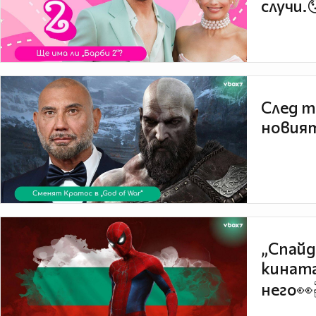
случи.
След т
новият
„Спайд
кината
него👀