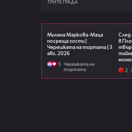
ТРИТЕ ГРАДА
20:17
Милена Маркова-Маца
След
посреща гости |
в Пло
Черешката на тортата | 3
твърд
авг. 2026
тийне
моми
5
Черешката на
тортата
2