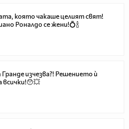
та, която чакаше целият свят!
ано Роналдо се жени!💍🍾
 Гранде изчезва?! Решението ѝ
 всички!😯💥