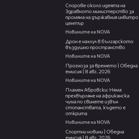
Спорове около идеята на
Здравното министерство за
промяна на държавния инвитро
център
Новините на NOVA
07:30
Дрон е нахлул в българското
въздушно пространство
Новините на NOVA
02:03
Прогноза за времето | Обедна
емисия | 8 авг. 2026
Новините на NOVA
01:19
Пламен Абровски: Няма
прехвърляне на африканска
чума по свинете извън
стопанствата, където е
открита
Новините на NOVA
03:31
Спортни новини | Обедна
емисия | 8 aвг. 2026