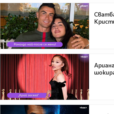
Сватба
Кристи
Ариана
шокира