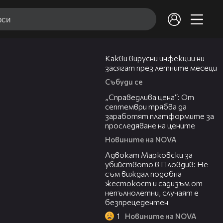
03:37
Какви вирусни инфекции ни
засягат през летните месеци
Събуди се
03:12
„Справедлива цена“: От
септември трябва да
заработят платформите за
проследяване на цените
Новините на NOVA
01:06
Адвокат Марковски за
убийството в Пловдив: Не
съм виждал подобна
жестокост и садизъм от
непълнолетни, случаят е
безпрецедентен
1
Новините на NOVA
00:50