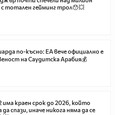
джър почти спечели над милион
 с тотален гейминг трол😯💥
иарда по-късно: EA вече официално е
еност на Саудитска Арабия💰
 2 има краен срок до 2026, който
 да спази, иначе никога няма да се