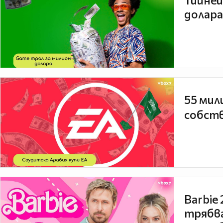
Тийней
долара
55 мил
собств
Barbie
трябва