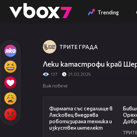
Member of
👾
Trending
ТРИТЕ ГРАДА
Леки катастрофи край Ше
127
21.02.2025
Виж повече
00:06
Фирмата със седалище в
Бивш
Лясковец внедрява
Орях
роботизирана техника и
Добр
изкуствен интелект
ТРИТ