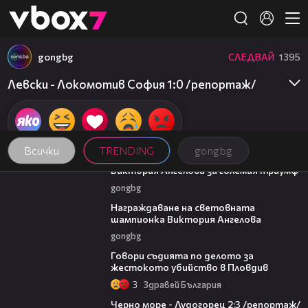
Member of
👾
gongbg
СЛЕДВАЙ
1395
Левски - Локомотив София 1:0 /репортаж/
Всички
TRENDING
gongbg
00:33
Виктория Ангелова за големия триумф
gongbg
02:24
Награждаване на световната
шампионка Виктория Ангелова
gongbg
16:28
Говори съдията по делото за
жестокото убийство в Пловдив
3
Здравей България
06:06
Черно море - Лудогорец 2:3 /репортаж/