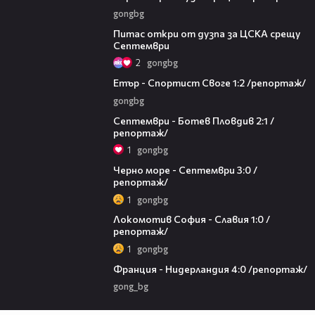
gongbg
01:37
Питас откри от дузпа за ЦСКА срещу
Септември
2
gongbg
06:52
Етър - Спортист Своге 1:2 /репортаж/
gongbg
04:22
Септември - Ботев Пловдив 2:1 /
репортаж/
1
gongbg
07:57
Черно море - Септември 3:0 /
репортаж/
1
gongbg
10:59
Локомотив София - Славия 1:0 /
репортаж/
1
gongbg
09:49
Франция - Нидерландия 4:0 /репортаж/
gong_bg