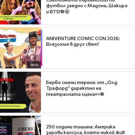
футбол заедно с Мадона, Шакира
и BTS!⚽🤩
ANIVENTURE COMIC CON 2026:
Влязохме в друг свят!
08:16
Бербо смени терена: от „Олд
Трафорд“ директно на
театралната сцена👀⚽
250 години тишина: Америка
зарови капсула, която никой жив