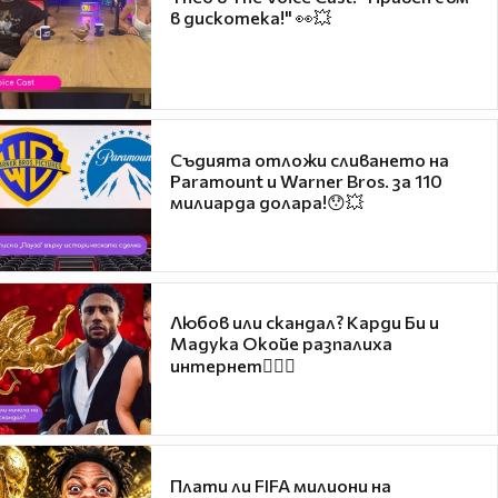
в дискотека!" 👀💥
Съдията отложи сливането на
Paramount и Warner Bros. за 110
милиарда долара!😯💥
Любов или скандал? Карди Би и
Мадука Окойе разпалиха
интернет❤️‍🔥🔥
Плати ли FIFA милиони на