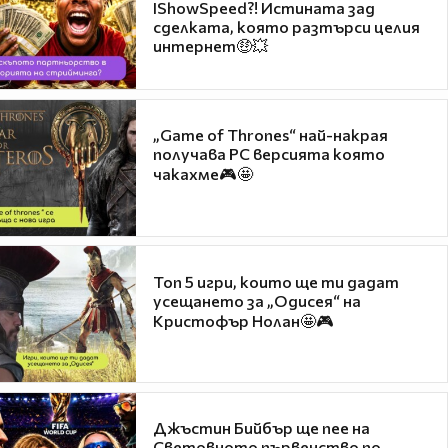
IShowSpeed?! Истината зад
сделката, която разтърси целия
интернет🤑💥
„Game of Thrones“ най-накрая
получава PC версията която
чакахме🎮🤩
Топ 5 игри, които ще ти дадат
усещането за „Одисея“ на
Кристофър Нолан🤩🎮
Джъстин Бийбър ще пее на
Световното първенство по