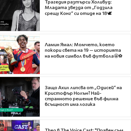
Трагедия разтърси Холивуд:
Младата звезда от „Годзила
срещу Конг“ си отиде на 18🕊️
Ламин Ямал: Момчето, което
покори света на 19 — историята
на новия символ във футбола🤩⚽
Защо Ахил липсва от „Одисей“ на
Кристофър Нолън? Най-
странното решение във филма
всъщност има логика
Theo в The Voice Cast: "Правен съм