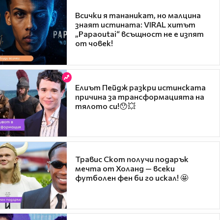
Всички я тананикат, но малцина
знаят истината: VIRAL хитът
„Papaoutai“ всъщност не е изпят
от човек!
Елиът Пейдж разкри истинската
причина за трансформацията на
тялото си!😯💥
Травис Скот получи подарък
мечта от Холанд — всеки
футболен фен би го искал! 🤩