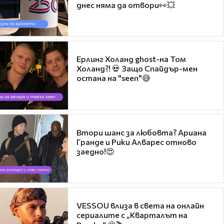
днес няма да отвори👀💥
Ерлинг Холанд ghost-на Том
Холанд?! 💀 Защо Спайдър-мен
остана на "seen"😅
Втори шанс за любовта? Ариана
Гранде и Рики Алварес отново
заедно!😍
VESSOU влиза в света на онлайн
сериалите с „Кварталът на