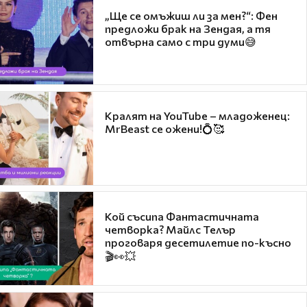
„Ще се омъжиш ли за мен?“: Фен
предложи брак на Зендая, а тя
отвърна само с три думи😅
Кралят на YouTube – младоженец:
MrBeast се ожени!💍🥰
Кой съсипа Фантастичната
четворка? Майлс Телър
проговаря десетилетие по-късно
🎬👀💥