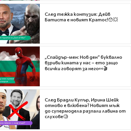
След тежка контузия: Дейв
Батиста е новият Кратос!😯💥
„Спайдър-мен: Нов ден“ буквално
взриви кината у нас – ето защо
всички говорят за него👀🎬
След Брадли Купър, Ирина Шейк
отново е влюбена? Новият мъж
до супермодела разпали лавина от
слухове🧐