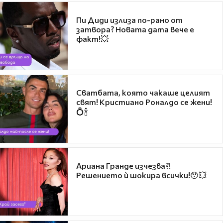
Пи Диди излиза по-рано от
затвора? Новата дата вече е
факт!💥
Сватбата, която чакаше целият
свят! Кристиано Роналдо се жени!
💍🍾
Ариана Гранде изчезва?!
Решението ѝ шокира всички!😯💥