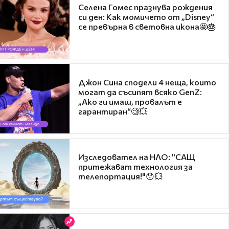
Селена Гомес празнува рождения
си ден: Как момичето от „Disney“
се превърна в световна икона🤩🎂
Джон Сина сподели 4 неща, които
могат да съсипят всяко GenZ:
„Ако ги имаш, провалът е
гарантиран“🧐💥
Изследовател на НЛО: "САЩ
притежават технология за
телепортация!"😯💥