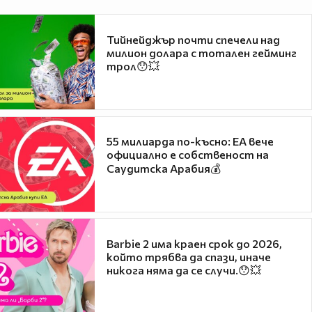
Тийнейджър почти спечели над
милион долара с тотален гейминг
трол😯💥
55 милиарда по-късно: EA вече
официално е собственост на
Саудитска Арабия💰
Barbie 2 има краен срок до 2026,
който трябва да спази, иначе
никога няма да се случи.😯💥