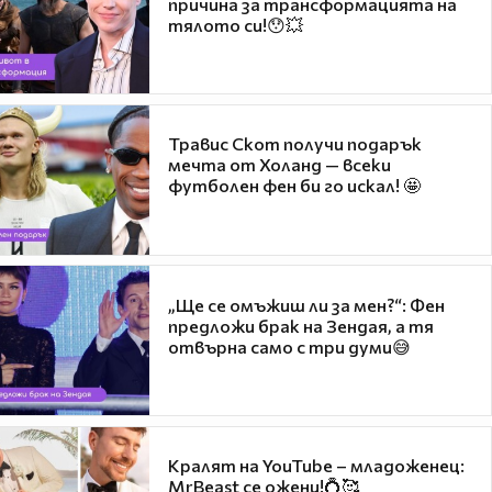
причина за трансформацията на
тялото си!😯💥
Травис Скот получи подарък
мечта от Холанд — всеки
футболен фен би го искал! 🤩
„Ще се омъжиш ли за мен?“: Фен
предложи брак на Зендая, а тя
отвърна само с три думи😅
Кралят на YouTube – младоженец:
MrBeast се ожени!💍🥰