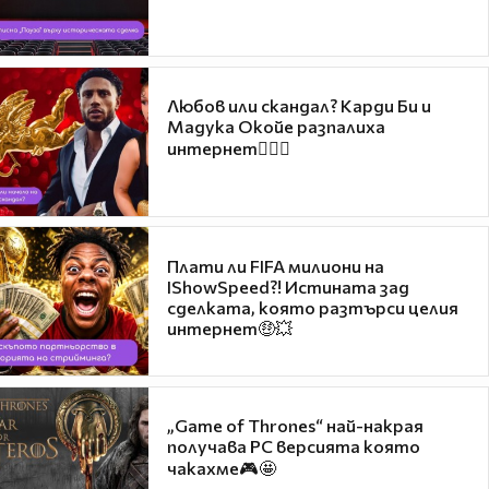
Любов или скандал? Карди Би и
Мадука Окойе разпалиха
интернет❤️‍🔥🔥
Плати ли FIFA милиони на
IShowSpeed?! Истината зад
сделката, която разтърси целия
интернет🤑💥
„Game of Thrones“ най-накрая
получава PC версията която
чакахме🎮🤩