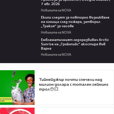
7 авг. 2026
Новините на NOVA
03:09
Екипи следят за повторно възникване
на огнища след пожара, затворил
„Тракия“ за часове
Новините на NOVA
00:48
Емблематичният ледоразбивач Arctic
Sunrise на „Грийнпийс” акостира във
Варна
Новините на NOVA
Тийнейджър почти спечели над
милион долара с тотален гейминг
трол😯💥