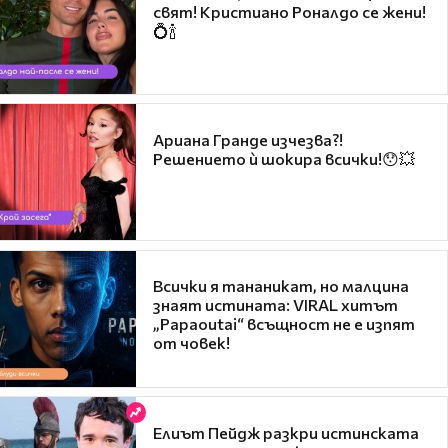
свят! Кристиано Роналдо се жени!
💍🍾
Ариана Гранде изчезва?!
Решението ѝ шокира всички!😯💥
Всички я тананикат, но малцина
знаят истината: VIRAL хитът
„Papaoutai“ всъщност не е изпят
от човек!
Елиът Пейдж разкри истинската