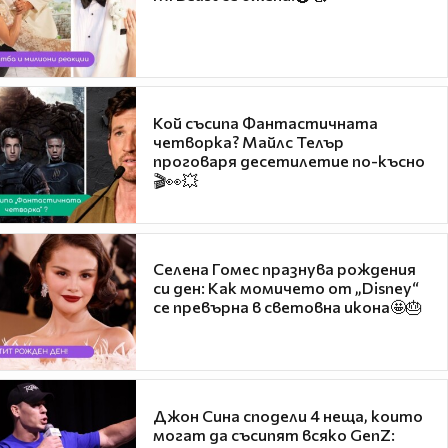
Кой съсипа Фантастичната
четворка? Майлс Телър
проговаря десетилетие по-късно
🎬👀💥
Селена Гомес празнува рождения
си ден: Как момичето от „Disney“
се превърна в световна икона🤩🎂
Джон Сина сподели 4 неща, които
могат да съсипят всяко GenZ: