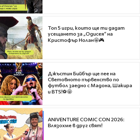
Топ 5 игри, които ще ти дадат
усещането за „Одисея“ на
Кристофър Нолан🤩🎮
Джъстин Бийбър ще пее на
Световното първенство по
футбол заедно с Мадона, Шакира
и BTS!⚽🤩
ANIVENTURE COMIC CON 2026:
Влязохме в друг свят!