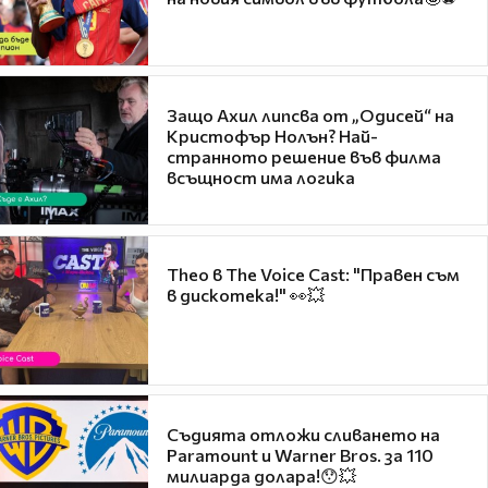
Защо Ахил липсва от „Одисей“ на
Кристофър Нолън? Най-
странното решение във филма
всъщност има логика
Theo в The Voice Cast: "Правен съм
в дискотека!" 👀💥
Съдията отложи сливането на
Paramount и Warner Bros. за 110
милиарда долара!😯💥