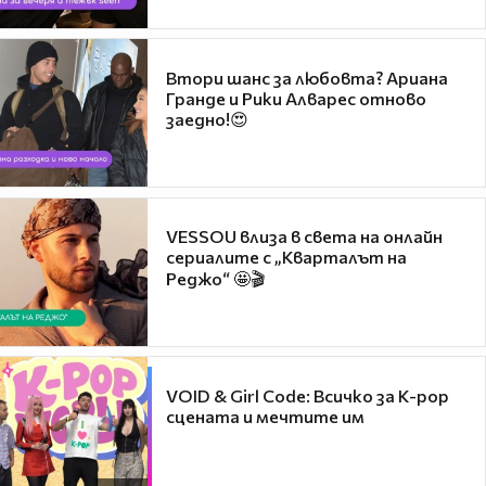
Втори шанс за любовта? Ариана
Гранде и Рики Алварес отново
заедно!😍
VESSOU влиза в света на онлайн
сериалите с „Кварталът на
Реджо“ 🤩🎬
VOID & Girl Code: Всичко за K-pop
сцената и мечтите им