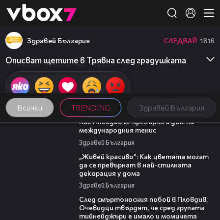
Member of
👾
Здравей България
СЛЕДВАЙ
1816
Описват щетите в Трявна след градушката
Всички
TRENDING
Здравей България
03:09
Как Пловдив се превърна в дом на
международния тенис
Здравей България
04:11
„Живей красиво”: Как цветята могат
да се превърнат в най-стилната
декорация у дома
Здравей България
09:32
След смъртоносния побой в Пловдив:
Очевидци твърдят, че сред групата
тийнейджъри е имало и момичета