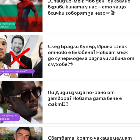
„Спайдър-мен: Нов ден“ буквално
взриви кината у нас – ето защо
всички говорят за него👀🎬
След Брадли Купър, Ирина Шейк
отново е влюбена? Новият мъж
до супермодела разпали лавина от
слухове🧐
Пи Диди излиза по-рано от
затвора? Новата дата вече е
факт!💥
Сватбата, която чакаше целият