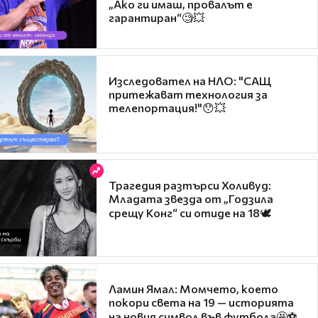
„Ако ги имаш, провалът е
гарантиран“🧐💥
Изследовател на НЛО: "САЩ
притежават технология за
телепортация!"😯💥
Трагедия разтърси Холивуд:
Младата звезда от „Годзила
срещу Конг“ си отиде на 18🕊️
Ламин Ямал: Момчето, което
покори света на 19 — историята
на новия символ във футбола🤩⚽