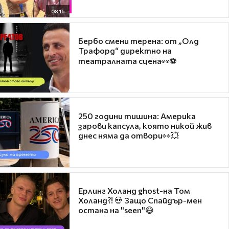
08:16
Бербо смени терена: от „Олд
Трафорд“ директно на
театралната сцена👀⚽
250 години тишина: Америка
зарови капсула, която никой жив
днес няма да отвори👀💥
Ерлинг Холанд ghost-на Том
Холанд?! 💀 Защо Спайдър-мен
остана на "seen"😅