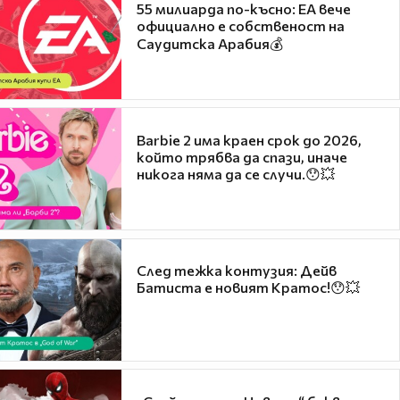
55 милиарда по-късно: EA вече
официално е собственост на
Саудитска Арабия💰
Barbie 2 има краен срок до 2026,
който трябва да спази, иначе
никога няма да се случи.😯💥
След тежка контузия: Дейв
Батиста е новият Кратос!😯💥