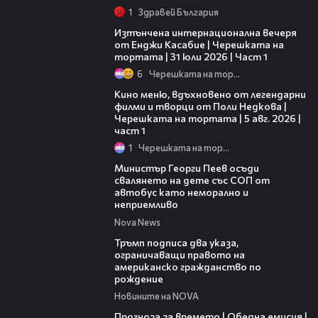
1
Здравей България
18:07
Изтънчена интернационална вечеря
от Енджи Касабие | Черешката на
тортата | 31 юли 2026 | Част 1
6
Черешката на тортата
15:39
Кино меню, вдъхновено от легендарни
филми и творци от Поли Недкова |
Черешката на тортата | 5 авг. 2026 |
част 1
1
Черешката на тортата
00:31
Министър Георги Пеев осъди
свалянето на дете със СОП от
автобус като неморално и
неприемливо
Nova News
01:24
Тръмп подписа два указа,
ограничаващи правото на
американско гражданство по
рождение
Новините на NOVA
02:23
Прогноза за времето | Обедна емисия |