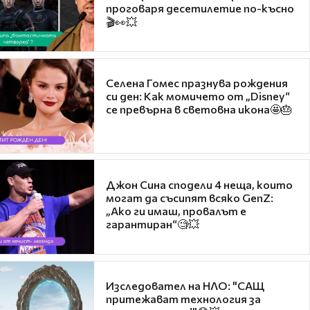
проговаря десетилетие по-късно
🎬👀💥
Селена Гомес празнува рождения
си ден: Как момичето от „Disney“
се превърна в световна икона🤩🎂
Джон Сина сподели 4 неща, които
могат да съсипят всяко GenZ:
„Ако ги имаш, провалът е
гарантиран“🧐💥
Изследовател на НЛО: "САЩ
притежават технология за