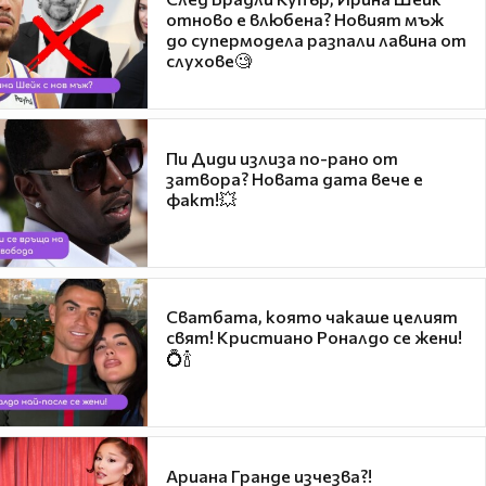
отново е влюбена? Новият мъж
до супермодела разпали лавина от
слухове🧐
Пи Диди излиза по-рано от
затвора? Новата дата вече е
факт!💥
Сватбата, която чакаше целият
свят! Кристиано Роналдо се жени!
💍🍾
Ариана Гранде изчезва?!