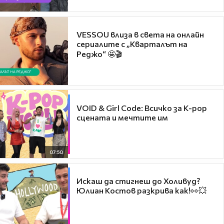
VESSOU влиза в света на онлайн
сериалите с „Кварталът на
Реджо“ 🤩🎬
VOID & Girl Code: Всичко за K-pop
сцената и мечтите им
07:50
Искаш да стигнеш до Холивуд?
Юлиан Костов разкрива как!👀💥