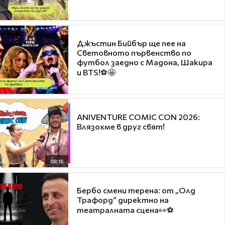
Джъстин Бийбър ще пее на
Световното първенство по
футбол заедно с Мадона, Шакира
и BTS!⚽🤩
ANIVENTURE COMIC CON 2026:
Влязохме в друг свят!
08:16
Бербо смени терена: от „Олд
Трафорд“ директно на
театралната сцена👀⚽