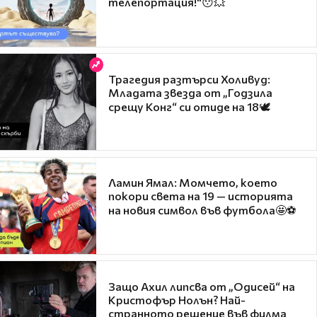
телепортация!"😯💥
Трагедия разтърси Холивуд:
Младата звезда от „Годзила
срещу Конг“ си отиде на 18🕊️
Ламин Ямал: Момчето, което
покори света на 19 — историята
на новия символ във футбола🤩⚽
Защо Ахил липсва от „Одисей“ на
Кристофър Нолън? Най-
странното решение във филма