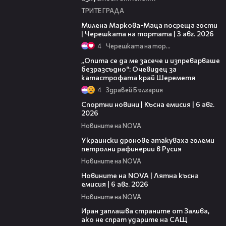
ТРИТЕ ГРАДА
20:17
Милена Маркова-Маца посреща гости
| Черешката на тортата | 3 авг. 2026
4
Черешката на тортата
06:38
„Опита се да ме засече и изпреварваше
безразсъдно“: Очевидец за
катастрофата край Шереметя
4
Здравей България
04:51
Спортни новини | Късна емисия | 6 авг.
2026
Новините на NOVA
00:41
Украински дронове атакуваха големи
петролни рафинерии в Русия
Новините на NOVA
20:26
Новините на NOVA | Лятна късна
емисия | 6 авг. 2026
Новините на NOVA
00:41
Иран заплашва страните от Залива,
ако не спрат ударите на САЩ