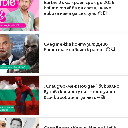
Barbie 2 има краен срок до 2026,
който трябва да спази, иначе
никога няма да се случи.😯💥
След тежка контузия: Дейв
Батиста е новият Кратос!😯💥
„Спайдър-мен: Нов ден“ буквално
взриви кината у нас – ето защо
всички говорят за него👀🎬
След Брадли Купър, Ирина Шейк