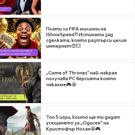
Плати ли FIFA милиони на
IShowSpeed?! Истината зад
сделката, която разтърси целия
интернет🤑💥
„Game of Thrones“ най-накрая
получава PC версията която
чакахме🎮🤩
Топ 5 игри, които ще ти дадат
усещането за „Одисея“ на
Кристофър Нолан🤩🎮