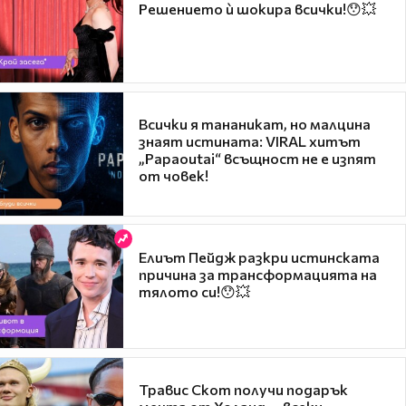
Решението ѝ шокира всички!😯💥
Всички я тананикат, но малцина
знаят истината: VIRAL хитът
„Papaoutai“ всъщност не е изпят
от човек!
Елиът Пейдж разкри истинската
причина за трансформацията на
тялото си!😯💥
Травис Скот получи подарък