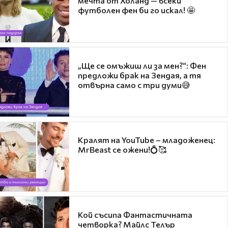
мечта от Холанд — всеки
футболен фен би го искал! 🤩
„Ще се омъжиш ли за мен?“: Фен
предложи брак на Зендая, а тя
отвърна само с три думи😅
Кралят на YouTube – младоженец:
MrBeast се ожени!💍🥰
Кой съсипа Фантастичната
четворка? Майлс Телър