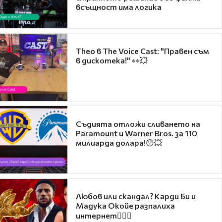
всъщност има логика
Theo в The Voice Cast: "Правен съм
в дискотека!" 👀💥
Съдията отложи сливането на
Paramount и Warner Bros. за 110
милиарда долара!😯💥
Любов или скандал? Карди Би и
Мадука Окойе разпалиха
интернет❤️‍🔥🔥