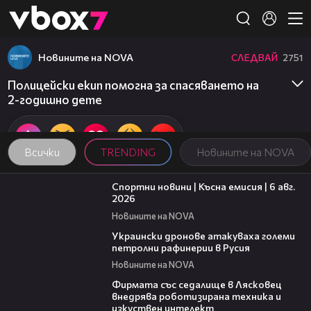
Member of
👾
Новините на NOVA
СЛЕДВАЙ
2751
Полицейски екип помогна за спасяването на
2-годишно дете
Всички
TRENDING
Новините на NOVA
04:51
Спортни новини | Късна емисия | 6 авг.
2026
Новините на NOVA
00:41
Украински дронове атакуваха големи
петролни рафинерии в Русия
Новините на NOVA
00:06
Фирмата със седалище в Лясковец
внедрява роботизирана техника и
изкуствен интелект