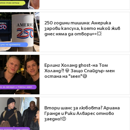
250 години тишина: Америка
зарови капсула, която никой жив
днес няма да отвори👀💥
Ерлинг Холанд ghost-на Том
Холанд?! 💀 Защо Спайдър-мен
остана на "seen"😅
Втори шанс за любовта? Ариана
Гранде и Рики Алварес отново
заедно!😍