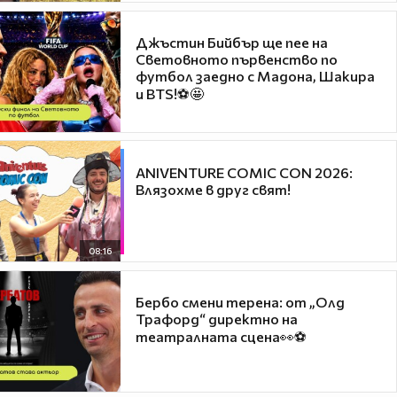
Джъстин Бийбър ще пее на
Световното първенство по
футбол заедно с Мадона, Шакира
и BTS!⚽🤩
ANIVENTURE COMIC CON 2026:
Влязохме в друг свят!
08:16
Бербо смени терена: от „Олд
Трафорд“ директно на
театралната сцена👀⚽