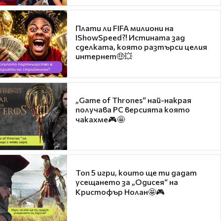
Плати ли FIFA милиони на
IShowSpeed?! Истината зад
сделката, която разтърси целия
интернет🤑💥
„Game of Thrones“ най-накрая
получава PC версията която
чакахме🎮🤩
Топ 5 игри, които ще ти дадат
усещането за „Одисея“ на
Кристофър Нолан🤩🎮