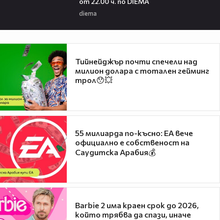
от 22.00 ч. по DIEMA
diema
Тийнейджър почти спечели над
милион долара с тотален гейминг
трол😯💥
55 милиарда по-късно: EA вече
официално е собственост на
Саудитска Арабия💰
Barbie 2 има краен срок до 2026,
който трябва да спази, иначе