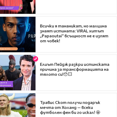
Всички я тананикат, но малцина
знаят истината: VIRAL хитът
„Papaoutai“ всъщност не е изпят
от човек!
Елиът Пейдж разкри истинската
причина за трансформацията на
тялото си!😯💥
Травис Скот получи подарък
мечта от Холанд — всеки
футболен фен би го искал! 🤩