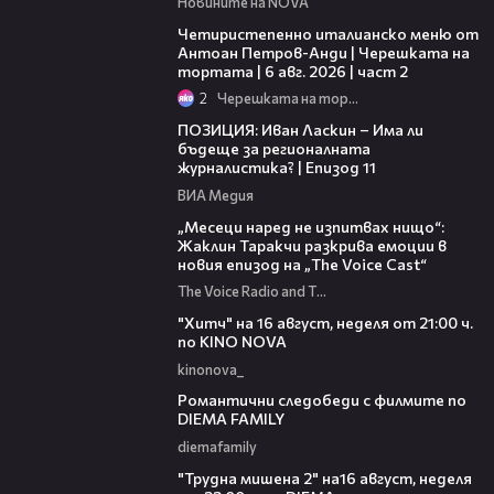
Новините на NOVA
17:25
Четиристепенно италианско меню от
Антоан Петров-Анди | Черешката на
тортата | 6 авг. 2026 | част 2
2
Черешката на тортата
39:29
ПОЗИЦИЯ: Иван Ласкин – Има ли
бъдеще за регионалната
журналистика? | Епизод 11
ВИА Медия
01:13:23
„Месеци наред не изпитвах нищо“:
Жаклин Таракчи разкрива емоции в
новия епизод на „The Voice Cast“
The Voice Radio and TV Bulgaria
00:30
"Хитч" на 16 август, неделя от 21:00 ч.
по KINO NOVA
kinonova_
00:31
Романтични следобеди с филмите по
DIEMA FAMILY
diemafamily
00:31
"Трудна мишена 2" на16 август, неделя