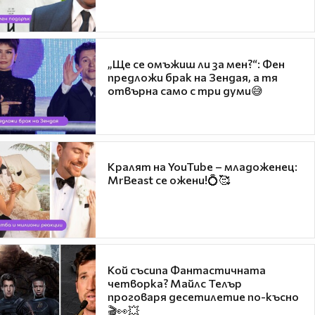
„Ще се омъжиш ли за мен?“: Фен
предложи брак на Зендая, а тя
отвърна само с три думи😅
Кралят на YouTube – младоженец:
MrBeast се ожени!💍🥰
Кой съсипа Фантастичната
четворка? Майлс Телър
проговаря десетилетие по-късно
🎬👀💥