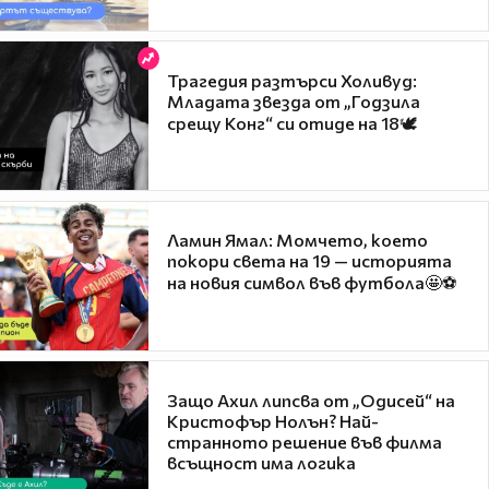
Трагедия разтърси Холивуд:
Младата звезда от „Годзила
срещу Конг“ си отиде на 18🕊️
Ламин Ямал: Момчето, което
покори света на 19 — историята
на новия символ във футбола🤩⚽
Защо Ахил липсва от „Одисей“ на
Кристофър Нолън? Най-
странното решение във филма
всъщност има логика