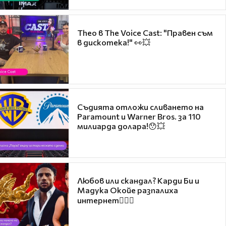
Theo в The Voice Cast: "Правен съм
в дискотека!" 👀💥
Съдията отложи сливането на
Paramount и Warner Bros. за 110
милиарда долара!😯💥
Любов или скандал? Карди Би и
Мадука Окойе разпалиха
интернет❤️‍🔥🔥