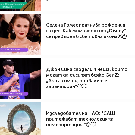
Селена Гомес празнува рождения
си ден: Как момичето от „Disney“
се превърна в световна икона🤩🎂
Джон Сина сподели 4 неща, които
могат да съсипят всяко GenZ:
„Ако ги имаш, провалът е
гарантиран“🧐💥
Изследовател на НЛО: "САЩ
притежават технология за
телепортация!"😯💥