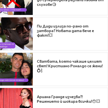
слухове🧐
Пи Диди излиза по-рано от
затвора? Новата дата вече е
факт!💥
Сватбата, която чакаше целият
свят! Кристиано Роналдо се жени!
💍🍾
Ариана Гранде изчезва?!
Решението ѝ шокира всички!😯💥