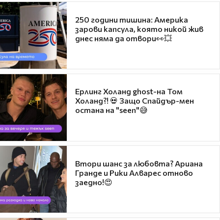
250 години тишина: Америка
зарови капсула, която никой жив
днес няма да отвори👀💥
Ерлинг Холанд ghost-на Том
Холанд?! 💀 Защо Спайдър-мен
остана на "seen"😅
Втори шанс за любовта? Ариана
Гранде и Рики Алварес отново
заедно!😍