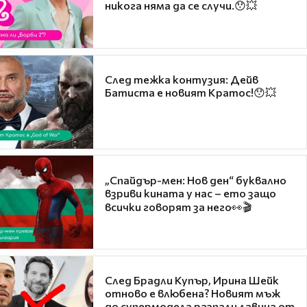
никога няма да се случи.😯💥
След тежка контузия: Дейв
Батиста е новият Кратос!😯💥
„Спайдър-мен: Нов ден“ буквално
взриви кината у нас – ето защо
всички говорят за него👀🎬
След Брадли Купър, Ирина Шейк
отново е влюбена? Новият мъж
до супермодела разпали лавина от