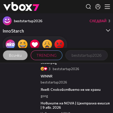
Member of
👾
beststartup2026
СЛЕДВАЙ
3
InnoStarch
Всички
TRENDING
beststartup2026
00:33
Scouty.bg
3
beststartup2026
00:59
WINNR
beststartup2026
02:01
Янев: Спокойствието не ме храни
gong
28:37
Новините на NOVA | Централна емисия
| 9 авг. 2026