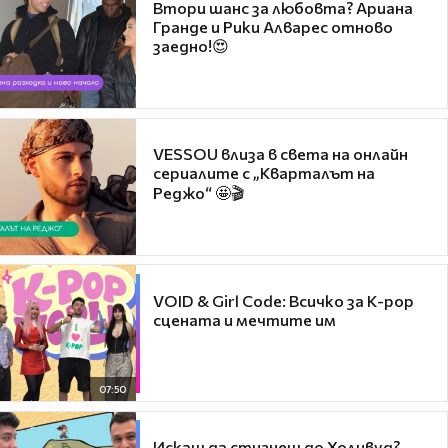
Втори шанс за любовта? Ариана
Гранде и Рики Алварес отново
заедно!😍
VESSOU влиза в света на онлайн
сериалите с „Кварталът на
Реджо“ 🤩🎬
VOID & Girl Code: Всичко за K-pop
сцената и мечтите им
07:50
Искаш да стигнеш до Холивуд?