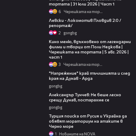
тортата | 31 юли 2026 | Част 1
6
Черешката на тортата
06:10
Левски - Локомотив Пловдив 2:0 /
репортаж/
2
gongbg
15:39
Кино меню, вдъхновено от легендарни
филми и творци от Поли Недкова |
Черешката на тортата | 5 авг. 2026 |
част 1
3
Черешката на тортата
00:37
"Напрежение" край тъчлинията и след
края на Дунав - Арда
gongbg
02:50
Александър Тунчев: Не беше лесно
срещу Дунав, постарахме се
gongbg
03:02
Турция поиска от Русия и Украйна да
обявят мораториум на атаките в
Черно море
1
Новините на NOVA