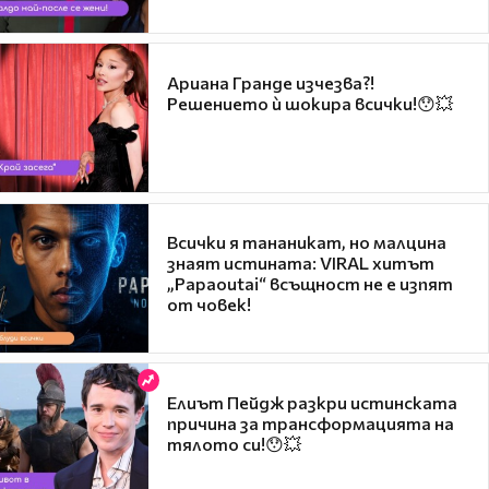
Ариана Гранде изчезва?!
Решението ѝ шокира всички!😯💥
Всички я тананикат, но малцина
знаят истината: VIRAL хитът
„Papaoutai“ всъщност не е изпят
от човек!
Елиът Пейдж разкри истинската
причина за трансформацията на
тялото си!😯💥