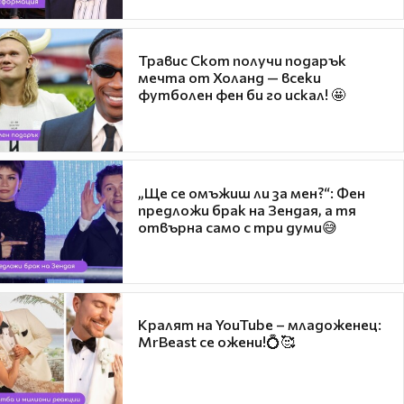
Травис Скот получи подарък
мечта от Холанд — всеки
футболен фен би го искал! 🤩
„Ще се омъжиш ли за мен?“: Фен
предложи брак на Зендая, а тя
отвърна само с три думи😅
Кралят на YouTube – младоженец:
MrBeast се ожени!💍🥰