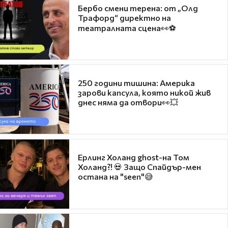
Бербо смени терена: от „Олд
Трафорд“ директно на
театралната сцена👀⚽
250 години тишина: Америка
зарови капсула, която никой жив
днес няма да отвори👀💥
Ерлинг Холанд ghost-на Том
Холанд?! 💀 Защо Спайдър-мен
остана на "seen"😅