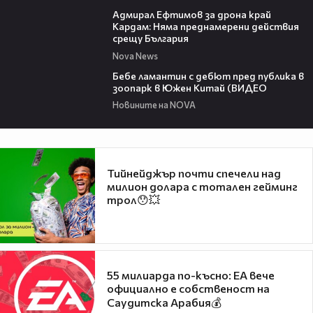
01:48
Адмирал Ефтимов за дрона край
Кардам: Няма преднамерени действия
срещу България
Nova News
00:50
Бебе ламантин с дебют пред публика в
зоопарк в Южен Китай (ВИДЕО
Новините на NOVA
Тийнейджър почти спечели над
милион долара с тотален гейминг
трол😯💥
55 милиарда по-късно: EA вече
официално е собственост на
Саудитска Арабия💰