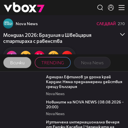
Member of
👾
Nova News
СЛЕДВАЙ
270
Мондиал 2026: Бразилия и Швейцария
стартираха с равенства
Всички
TRENDING
Nova News
01:48
Адмирал Ефтимов за дрона край
Кардам: Няма преднамерени действия
срещу България
Nova News
22:47
Новините на NOVA NEWS (08.08.2026 -
20:00)
Nova News
18:07
Изтънчена интернационална вечеря
от Енджи Касабие | Черешката на