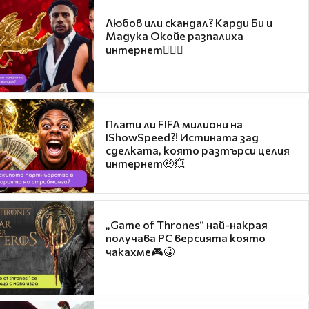
Любов или скандал? Карди Би и
Мадука Окойе разпалиха
интернет❤️‍🔥🔥
Плати ли FIFA милиони на
IShowSpeed?! Истината зад
сделката, която разтърси целия
интернет🤑💥
„Game of Thrones“ най-накрая
получава PC версията която
чакахме🎮🤩