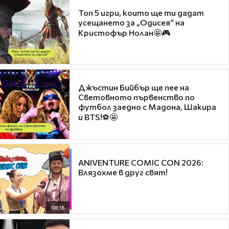
Топ 5 игри, които ще ти дадат
усещането за „Одисея“ на
Кристофър Нолан🤩🎮
Джъстин Бийбър ще пее на
Световното първенство по
футбол заедно с Мадона, Шакира
и BTS!⚽🤩
ANIVENTURE COMIC CON 2026:
Влязохме в друг свят!
08:16