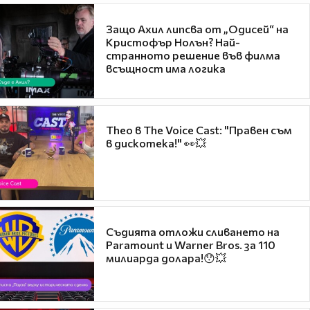
Защо Ахил липсва от „Одисей“ на
Кристофър Нолън? Най-
странното решение във филма
всъщност има логика
Theo в The Voice Cast: "Правен съм
в дискотека!" 👀💥
Съдията отложи сливането на
Paramount и Warner Bros. за 110
милиарда долара!😯💥