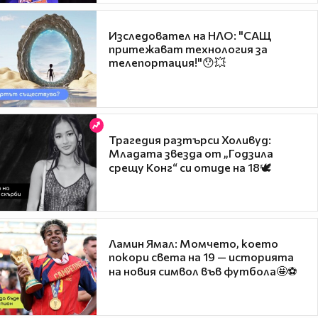
Изследовател на НЛО: "САЩ
притежават технология за
телепортация!"😯💥
Трагедия разтърси Холивуд:
Младата звезда от „Годзила
срещу Конг“ си отиде на 18🕊️
Ламин Ямал: Момчето, което
покори света на 19 — историята
на новия символ във футбола🤩⚽