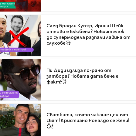
След Брадли Купър, Ирина Шейк
отново е влюбена? Новият мъж
до супермодела разпали лавина от
слухове🧐
Пи Диди излиза по-рано от
затвора? Новата дата вече е
факт!💥
Сватбата, която чакаше целият
свят! Кристиано Роналдо се жени!
💍🍾