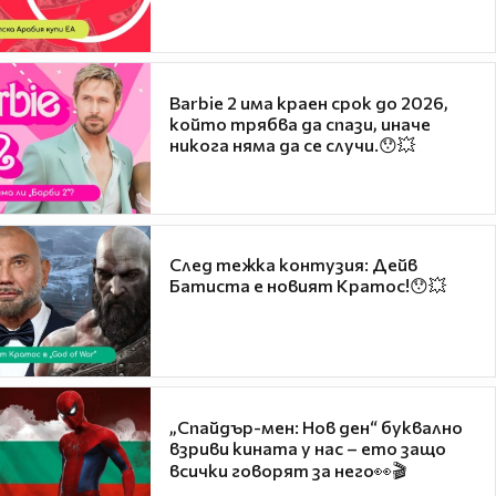
Barbie 2 има краен срок до 2026,
който трябва да спази, иначе
никога няма да се случи.😯💥
След тежка контузия: Дейв
Батиста е новият Кратос!😯💥
„Спайдър-мен: Нов ден“ буквално
взриви кината у нас – ето защо
всички говорят за него👀🎬