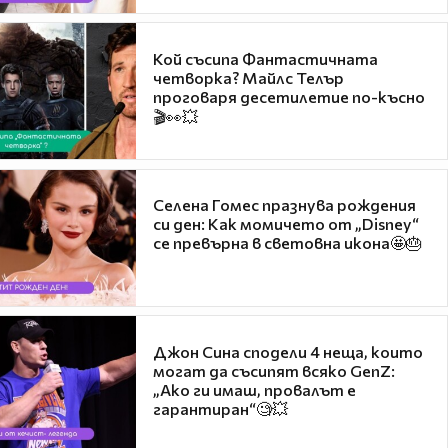
Кой съсипа Фантастичната
четворка? Майлс Телър
проговаря десетилетие по-късно
🎬👀💥
Селена Гомес празнува рождения
си ден: Как момичето от „Disney“
се превърна в световна икона🤩🎂
Джон Сина сподели 4 неща, които
могат да съсипят всяко GenZ:
„Ако ги имаш, провалът е
гарантиран“🧐💥