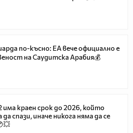
иарда по-късно: EA вече официално е
еност на Саудитска Арабия💰
 2 има краен срок до 2026, който
 да спази, иначе никога няма да се
😯💥