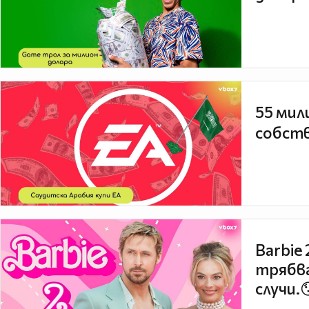
55 мил
собств
Barbie
трябва
случи.