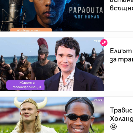
всъщно
Елиът 
за тра
Травис
Холанд
🤩