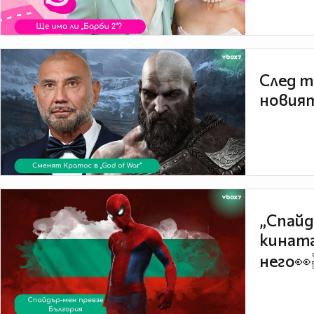
След т
новият
„Спайд
кината
него👀