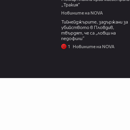
„Тракия“
Новините на NOVA
03:08
Тийнейджърите, задържани за
убийството в Пловдив,
твърдят, че са „ловци на
педофили”
1
Новините на NOVA