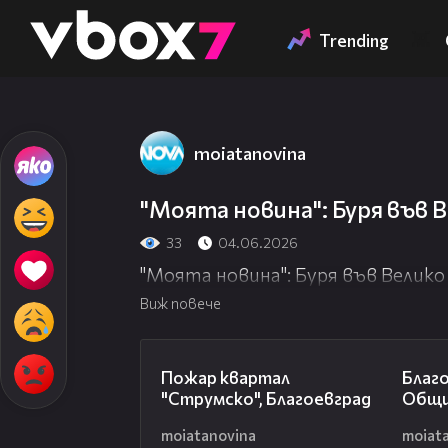
Member of
👾
Trending
moiatanovina
"Моята новина": Буря във 
33
04.06.2026
"Моята новина": Буря във Велик
Виж повече
05:01
Пожар квартал
Благ
"Струмско", Благоевград
Общи
moiatanovina
moiat