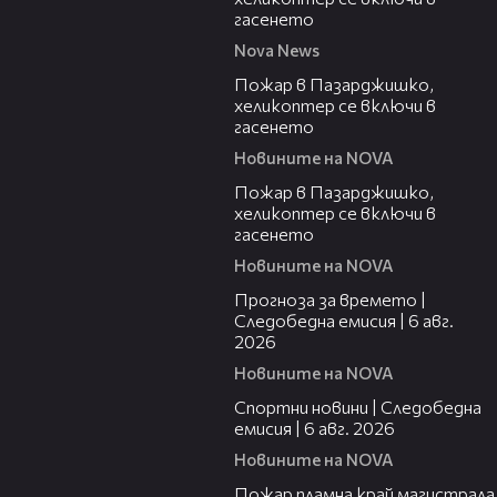
гасенето
Nova News
00:24
Пожар в Пазарджишко,
хеликоптер се включи в
гасенето
Новините на NOVA
00:07
Пожар в Пазарджишко,
хеликоптер се включи в
гасенето
Новините на NOVA
02:19
Прогноза за времето |
Следобедна емисия | 6 авг.
2026
Новините на NOVA
03:49
Спортни новини | Следобедна
емисия | 6 авг. 2026
Новините на NOVA
00:26
Пожар пламна край магистрала