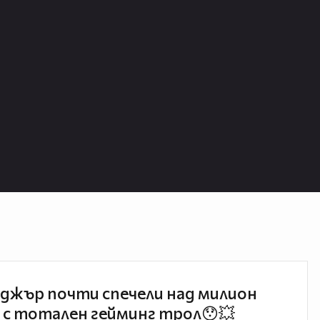
джър почти спечели над милион
 с тотален гейминг трол😯💥