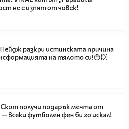
ст не е изпят от човек!
Пейдж разкри истинската причина
нсформацията на тялото си!😯💥
 Скот получи подарък мечта от
 — всеки футболен фен би го искал!