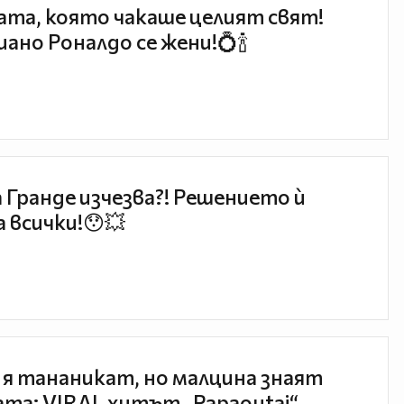
та, която чакаше целият свят!
ано Роналдо се жени!💍🍾
 Гранде изчезва?! Решението ѝ
 всички!😯💥
 я тананикат, но малцина знаят
та: VIRAL хитът „Papaoutai“