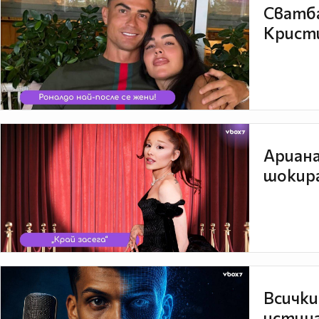
Сватба
Кристи
Ариана
шокира
Всички
истина