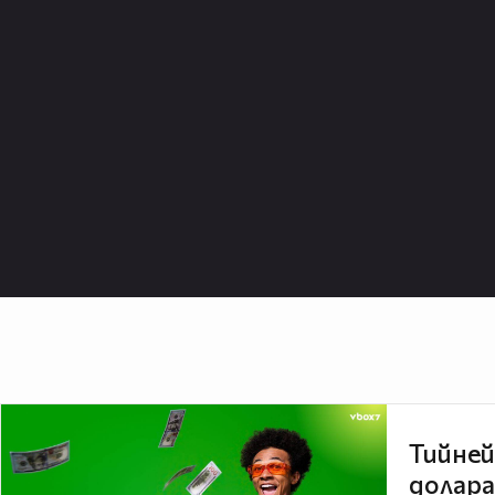
Тийней
долара