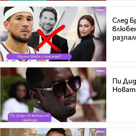
След Б
влюбен
разпал
Пи Дид
Новата