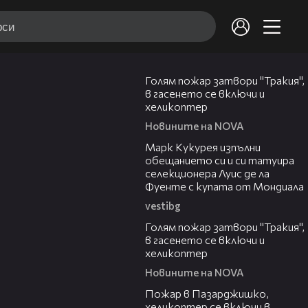
01:44
Голям пожар затвори "Тракия",
в гасенето се включи и
хеликоптер
Новините на NOVA
00:54
Марк Кукурея изпълни
обещанието си и си татуира
селекционера Луис де ла
Фуенте с купата от Мондиала
vestibg
00:33
Голям пожар затвори "Тракия",
в гасенето се включи и
хеликоптер
Новините на NOVA
00:39
Пожар в Пазарджишко,
хеликоптер се включи в