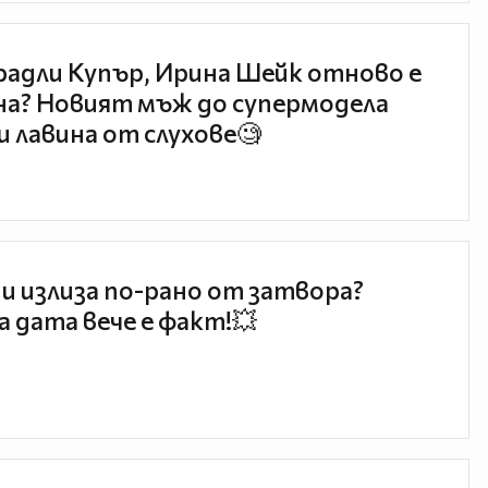
радли Купър, Ирина Шейк отново е
а? Новият мъж до супермодела
и лавина от слухове🧐
и излиза по-рано от затвора?
 дата вече е факт!💥