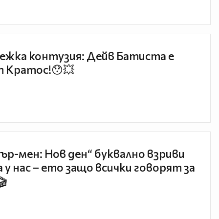
ежка контузия: Дейв Батиста е
 Кратос!😯💥
ър-мен: Нов ден“ буквално взриви
 у нас – ето защо всички говорят за
🎬