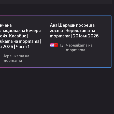
18:07
19:47
нчена
Ана Шермин посреща
рнационална вечеря
гости | Черешката на
джи Касабие |
тортата | 20 юли 2026
шката на тортата |
13
Черешката на
и 2026 | Част 1
тортата
Черешката на
тортата