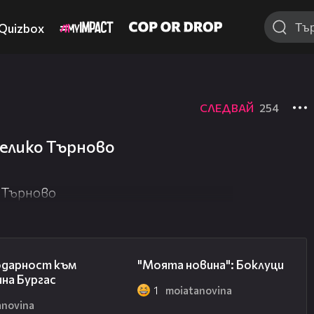
Quizbox
СЛЕДВАЙ
254
Велико Търново
о Търново
00:17
00:19
одарност към
"Моята новина": Боклуци
на Бургас
1
moiatanovina
anovina