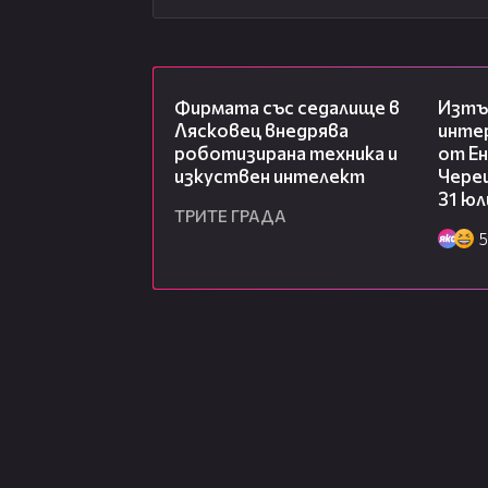
00:06
Фирмата със седалище в
Изтъ
Лясковец внедрява
инте
роботизирана техника и
от Ен
изкуствен интелект
Чере
31 юл
ТРИТЕ ГРАДА
5