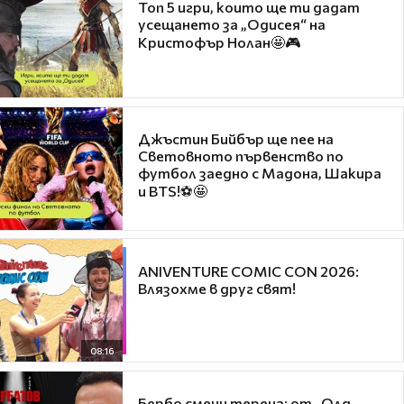
Топ 5 игри, които ще ти дадат
усещането за „Одисея“ на
Кристофър Нолан🤩🎮
Джъстин Бийбър ще пее на
Световното първенство по
футбол заедно с Мадона, Шакира
и BTS!⚽🤩
ANIVENTURE COMIC CON 2026:
Влязохме в друг свят!
08:16
Бербо смени терена: от „Олд