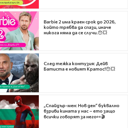
Barbie 2 има краен срок до 2026,
който трябва да спази, иначе
никога няма да се случи.😯💥
След тежка контузия: Дейв
Батиста е новият Кратос!😯💥
„Спайдър-мен: Нов ден“ буквално
взриви кината у нас – ето защо
всички говорят за него👀🎬