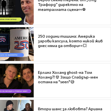
Трафорд“ директно на
театралната сцена👀⚽
250 години тишина: Америка
зарови капсула, която никой жив
днес няма да отвори👀💥
Ерлинг Холанд ghost-на Том
Холанд?! 💀 Защо Спайдър-мен
остана на "seen"😅
Втори шанс за любовта? Ариана