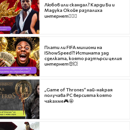
Любов или скандал? Карди Би и
Мадука Окойе разпалиха
интернет❤️‍🔥🔥
Плати ли FIFA милиони на
IShowSpeed?! Истината зад
сделката, която разтърси целия
интернет🤑💥
„Game of Thrones“ най-накрая
получава PC версията която
чакахме🎮🤩