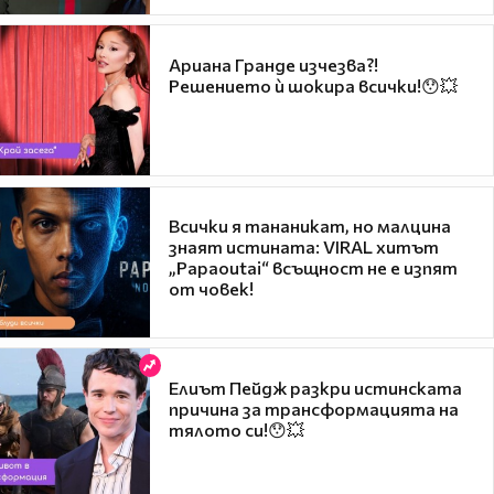
Ариана Гранде изчезва?!
Решението ѝ шокира всички!😯💥
Всички я тананикат, но малцина
знаят истината: VIRAL хитът
„Papaoutai“ всъщност не е изпят
от човек!
Елиът Пейдж разкри истинската
причина за трансформацията на
тялото си!😯💥