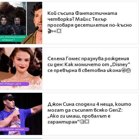
Кой съсипа Фантастичната
четворка? Майлс Телър
проговаря десетилетие по-късно
🎬👀💥
Селена Гомес празнува рождения
си ден: Как момичето от „Disney“
се превърна в световна икона🤩🎂
Джон Сина сподели 4 неща, които
могат да съсипят всяко GenZ:
„Ако ги имаш, провалът е
гарантиран“🧐💥