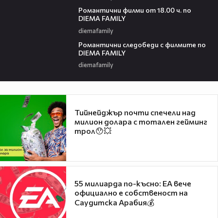
00:36
Романтични филми от 18.00 ч. по
DIEMA FAMILY
diemafamily
00:36
Романтични следобеди с филмите по
DIEMA FAMILY
diemafamily
Тийнейджър почти спечели над
милион долара с тотален гейминг
трол😯💥
55 милиарда по-късно: EA вече
официално е собственост на
Саудитска Арабия💰