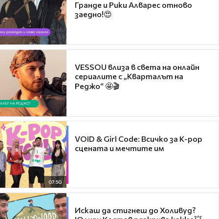
Гранде и Рики Алварес отново
заедно!😍
VESSOU влиза в света на онлайн
сериалите с „Кварталът на
Реджо“ 🤩🎬
VOID & Girl Code: Всичко за K-pop
сцената и мечтите им
07:50
Искаш да стигнеш до Холивуд?