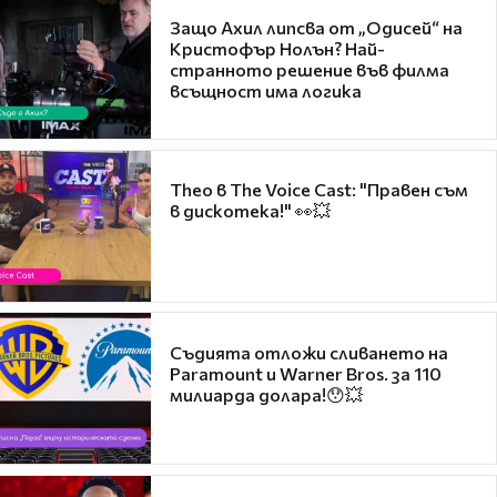
Защо Ахил липсва от „Одисей“ на
Кристофър Нолън? Най-
странното решение във филма
всъщност има логика
Theo в The Voice Cast: "Правен съм
в дискотека!" 👀💥
Съдията отложи сливането на
Paramount и Warner Bros. за 110
милиарда долара!😯💥