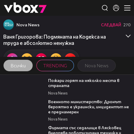
Member of
👾
Nova News
СЛЕДВАЙ
270
Ваня Григорова: Подмяната на Кодекса на
труда е абсолютно ненужна
Всички
TRENDING
Nova News
00:31
Пожари горят на няколко места в
страната
Nova News
00:23
Военното министерство: Дронът
вероятно е украински, инцидентът не
е преднамерен
Nova News
00:06
Фирмата със седалище в Лясковец
внедрява роботизирана техника и