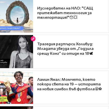
Изследовател на НЛО: "САЩ
притежават технология за
телепортация!"😯💥
Трагедия разтърси Холивуд:
Младата звезда от „Годзила
срещу Конг“ си отиде на 18🕊️
Ламин Ямал: Момчето, което
покори света на 19 — историята
на новия символ във футбола🤩⚽