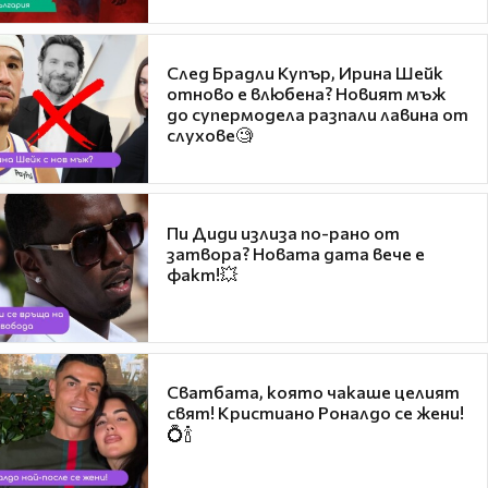
След Брадли Купър, Ирина Шейк
отново е влюбена? Новият мъж
до супермодела разпали лавина от
слухове🧐
Пи Диди излиза по-рано от
затвора? Новата дата вече е
факт!💥
Сватбата, която чакаше целият
свят! Кристиано Роналдо се жени!
💍🍾