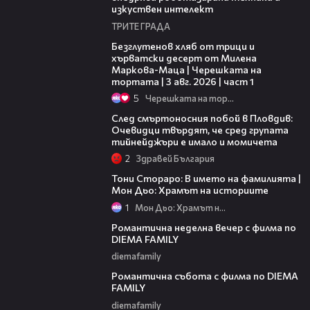
изкуствен интелект
ТРИТЕ ГРАДА
16:02
Безглутенов хляб от трици и
хърватски десерт от Милена
Маркова-Маца | Черешката на
тортата | 3 авг. 2026 | част 1
5
Черешката на тортата
09:32
След смъртоносния побой в Пловдив:
Очевидци твърдят, че сред групата
тийнейджъри е имало и момичета
2
Здравей България
01:17:16
Тони Стораро: В името на фамилията |
Мон Дьо: Храмът на историите
1
Мон Дьо: Храмът на историите
00:20
Романтична неделна вечер с филма по
DIEMA FAMILY
diemafamily
00:21
Романтична събота с филма по DIEMA
FAMILY
diemafamily