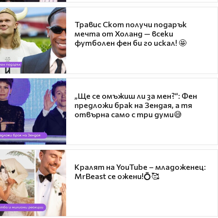
Травис Скот получи подарък
мечта от Холанд — всеки
футболен фен би го искал! 🤩
„Ще се омъжиш ли за мен?“: Фен
предложи брак на Зендая, а тя
отвърна само с три думи😅
Кралят на YouTube – младоженец:
MrBeast се ожени!💍🥰