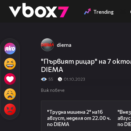
Member of
👾
Trending
diema
"Първият рицар" на 7 октом
DIEMA
55
01.10.2023
Виж повече
00:31
"Трудна мишена 2" на16
"Внез
август, неделя от 22.00 ч.
авгус
по DIEMA
по D