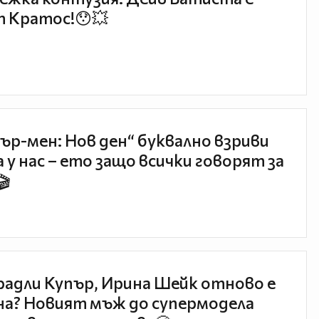
 Кратос!😯💥
ър-мен: Нов ден“ буквално взриви
 у нас – ето защо всички говорят за
🎬
радли Купър, Ирина Шейк отново е
а? Новият мъж до супермодела