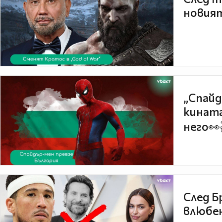
новият
„Спайд
кината
него👀
След Б
влюбен