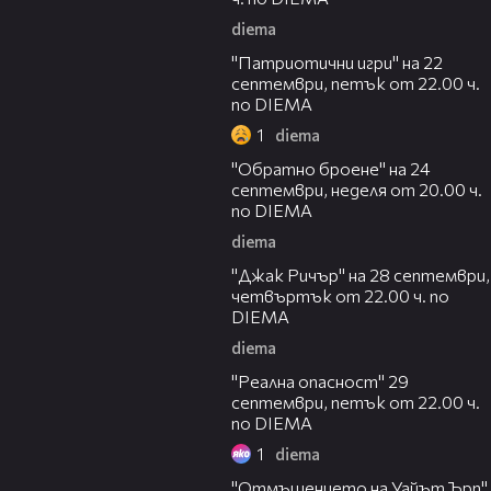
diema
00:26
"Патриотични игри" на 22
септември, петък от 22.00 ч.
по DIEMA
1
diema
00:32
"Обратно броене" на 24
септември, неделя от 20.00 ч.
по DIEMA
diema
00:30
"Джак Ричър" на 28 септември,
четвъртък от 22.00 ч. по
DIEMA
diema
00:30
"Реална опасност" 29
септември, петък от 22.00 ч.
по DIEMA
1
diema
00:32
"Отмъщението на Уайът Ърп"