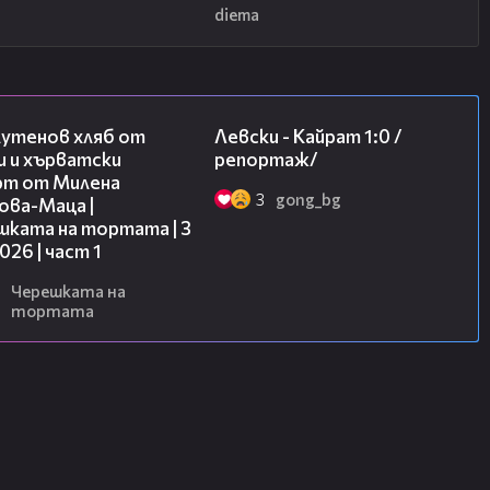
diema
16:02
05:57
лутенов хляб от
Левски - Кайрат 1:0 /
и и хърватски
репортаж/
рт от Милена
3
gong_bg
ова-Маца |
шката на тортата | 3
2026 | част 1
Черешката на
тортата