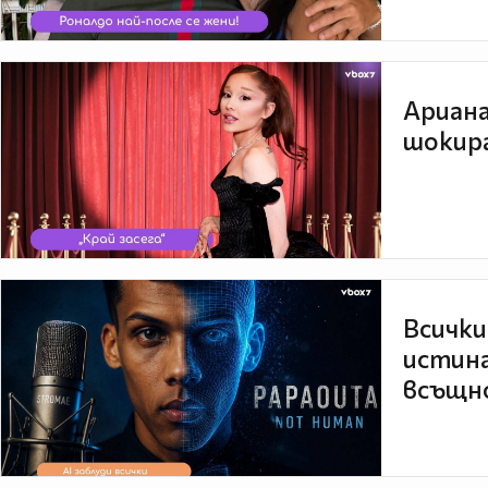
Ариана
шокира
Всички
истина
всъщно