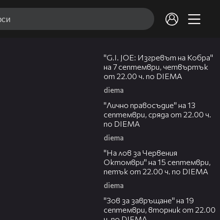
00:30
"G.I. JOE: Изгревът на Кобра"
на 7 септември, четвъртък
от 22.00 ч. по DIEMA
diema
00:31
"Лично правосъдие" на 13
септември, сряда от 22.00 ч.
по DIEMA
diema
00:31
"На лов за Червения
Октомври" на 15 септември,
петък от 22.00 ч. по DIEMA
diema
00:31
"Зов за завръщане" на 19
септември, вторник от 22.00
ч. по DIEMA