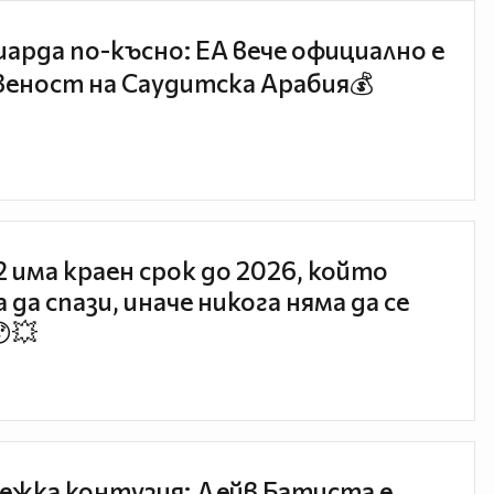
иарда по-късно: EA вече официално е
еност на Саудитска Арабия💰
 2 има краен срок до 2026, който
 да спази, иначе никога няма да се
😯💥
ежка контузия: Дейв Батиста е