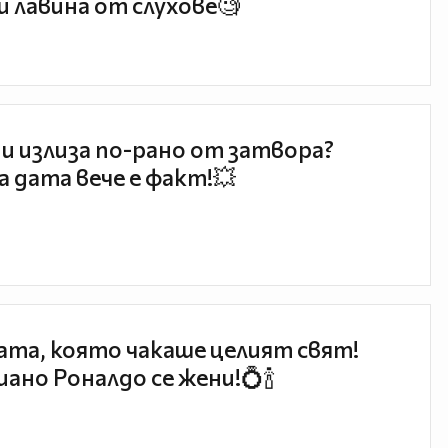
и лавина от слухове🧐
и излиза по-рано от затвора?
 дата вече е факт!💥
та, която чакаше целият свят!
ано Роналдо се жени!💍🍾