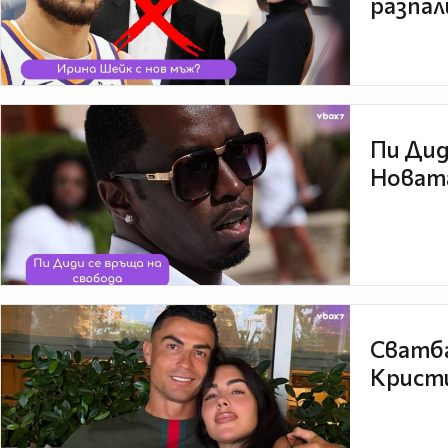
разпал
Пи Дид
Новата
Сватба
Кристи