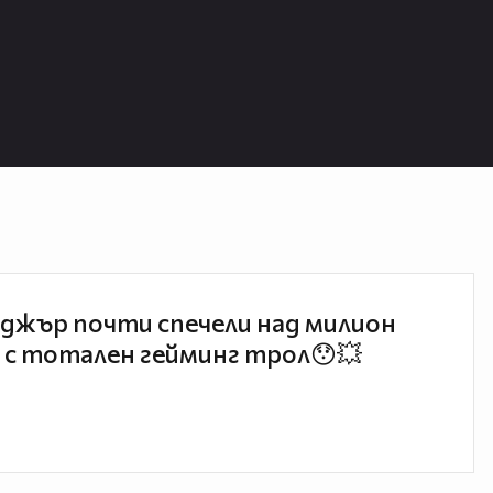
джър почти спечели над милион
 с тотален гейминг трол😯💥