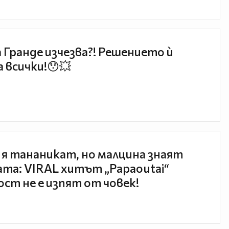
 Гранде изчезва?! Решението ѝ
 всички!😯💥
 я тананикат, но малцина знаят
та: VIRAL хитът „Papaoutai“
ст не е изпят от човек!