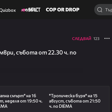
Quizbox
СЛЕДВАЙ
123
ври, събота от 22.30 ч. по
00:33
00:32
апна смърт" на 16
"Тропическа буря" на 15
т, неделя от 19:50 ч.
август, събота от 21:50
IEMA
ч. по DIEMA