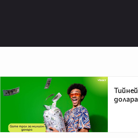
Тийней
долара