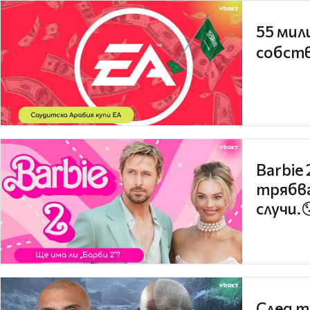
55 мил
собств
Barbie
трябва
случи.
След т