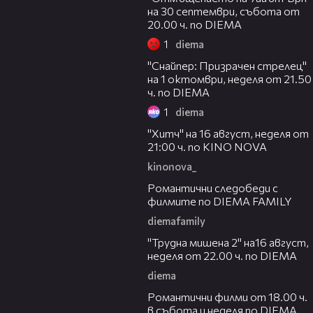
на 30 септември, събота от
20.00 ч. по DIEMA
1
diema
00:33
"Снайпер: Призрачен стрелец"
на 1 октомври, неделя от 21.50
ч. по DIEMA
1
diema
00:30
"Хитч" на 16 август, неделя от
21:00 ч. по KINO NOVA
kinonova_
00:31
Романтични следобеди с
филмите по DIEMA FAMILY
diemafamily
00:31
"Трудна мишена 2" на16 август,
неделя от 22.00 ч. по DIEMA
diema
00:36
Романтични филми от 18.00 ч.
в събота и неделя по DIEMA