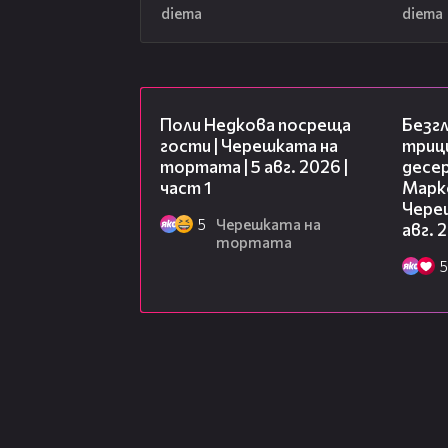
diema
diema
19:25
Поли Недкова посреща
Безг
гости | Черешката на
триц
тортата | 5 авг. 2026 |
десе
част 1
Марк
Чере
5
Черешката на
авг. 
тортата
5