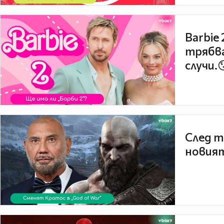
Barbie
трябва
случи.
След т
новият