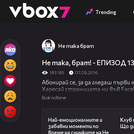
Member of
👾
Trending
Не така брат
Не така, брат! - ЕПИЗОД 13
183 185
07.09.2016
Абонирай се, за да гледаш първи
Харесай страницата ни във Face
http://www.fb.com/netakabratoffici
Виж повече
Мишо за първи път е истински м
06:01
лагер. Причината е обектът на 
Най-емоционалните и
Клуб 
ще пътува с него.
забавни моменти по
Що да
време на снимките на Не