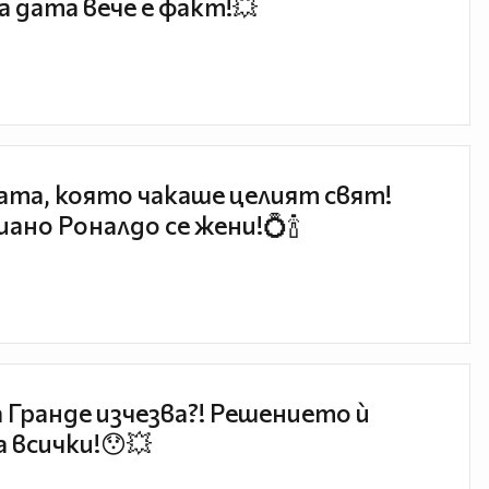
 дата вече е факт!💥
та, която чакаше целият свят!
ано Роналдо се жени!💍🍾
 Гранде изчезва?! Решението ѝ
 всички!😯💥