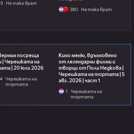
зод и да го споделиш, за да стигне и
69
Не така брат
380
Не така брат
_brat/
p://chats.viber.com/ne_taka_brat
19:47
15:39
/vbox7.com/playlist:2197723
Шермин посреща
Кино меню, вдъхновено
 | Черешката на
от легендарни филми и
та | 20 юли 2026
творци от Поли Недкова |
c6959
Черешката на тортата | 5
2
4
Черешката на
авг. 2026 | част 1
тортата
b6598
1
Черешката на
3
тортата
387f
4
54b42
5
8f98
6