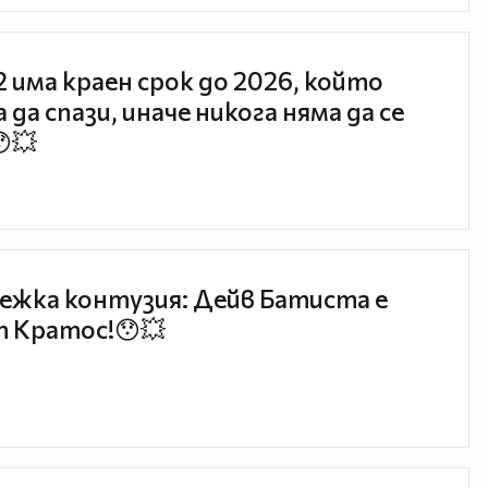
 2 има краен срок до 2026, който
 да спази, иначе никога няма да се
😯💥
ежка контузия: Дейв Батиста е
 Кратос!😯💥