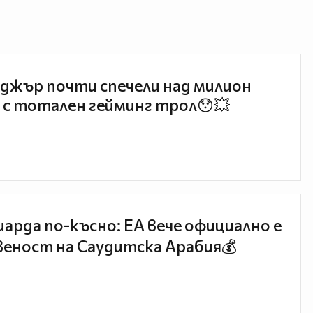
джър почти спечели над милион
 с тотален гейминг трол😯💥
иарда по-късно: EA вече официално е
еност на Саудитска Арабия💰