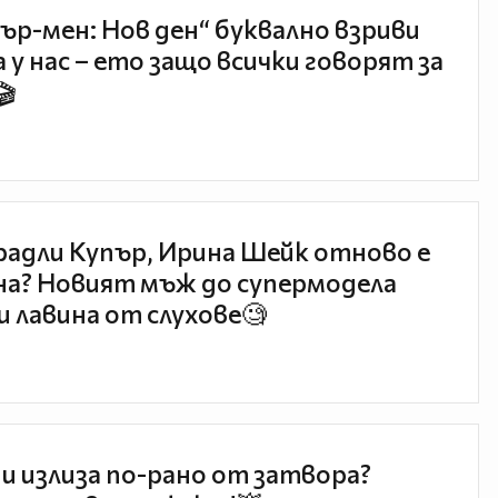
ър-мен: Нов ден“ буквално взриви
 у нас – ето защо всички говорят за
🎬
радли Купър, Ирина Шейк отново е
а? Новият мъж до супермодела
и лавина от слухове🧐
и излиза по-рано от затвора?