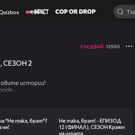
Quizbox
СЛЕДВАЙ
12990
, СЕЗОН 2
 новите истории!
book:
al
отивиран да отиде на ученически
04:50
18:35
неговите мечти – Виктория, която
на "Не така, брат"?
Не така, брат! - ЕПИЗОД
 не!
12 (ФИНАЛ), СЕЗОН Краят
на играта