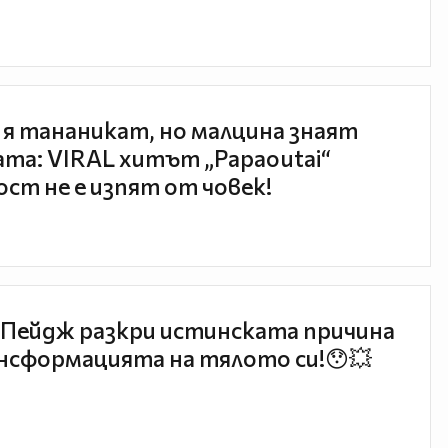
 я тананикат, но малцина знаят
та: VIRAL хитът „Papaoutai“
ст не е изпят от човек!
Пейдж разкри истинската причина
нсформацията на тялото си!😯💥