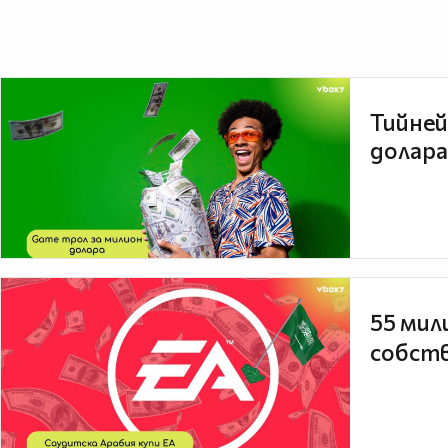
Тийней
долара
55 мил
собств