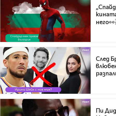
„Спайд
кината
него👀
След Б
влюбен
разпал
Пи Дид