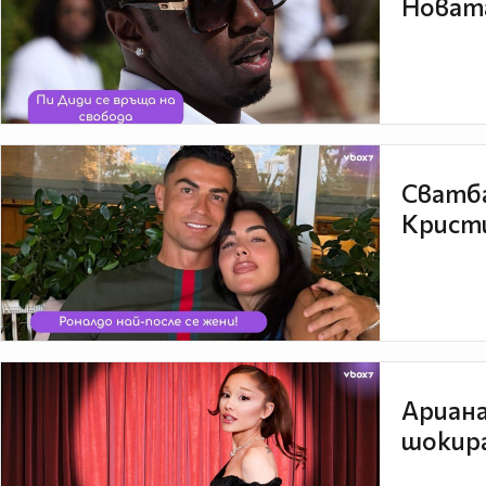
Новата
Сватба
Кристи
Ариана
шокира