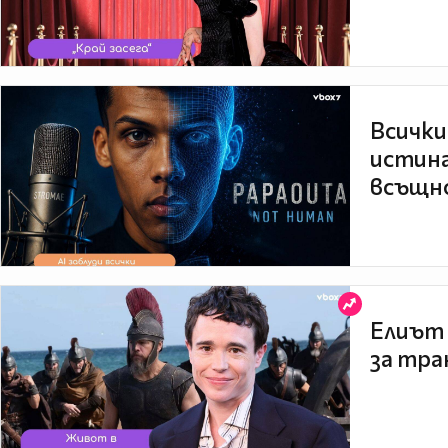
Всички
истина
всъщно
Елиът 
за тра