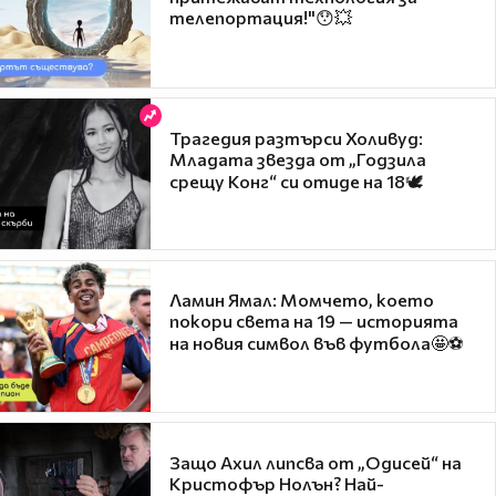
телепортация!"😯💥
Трагедия разтърси Холивуд:
Младата звезда от „Годзила
срещу Конг“ си отиде на 18🕊️
Ламин Ямал: Момчето, което
покори света на 19 — историята
на новия символ във футбола🤩⚽
Защо Ахил липсва от „Одисей“ на
Кристофър Нолън? Най-