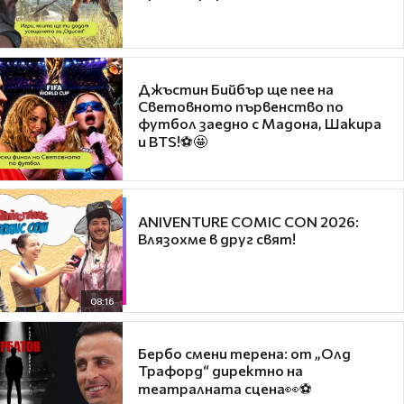
Джъстин Бийбър ще пее на
Световното първенство по
футбол заедно с Мадона, Шакира
и BTS!⚽🤩
ANIVENTURE COMIC CON 2026:
Влязохме в друг свят!
08:16
Бербо смени терена: от „Олд
Трафорд“ директно на
театралната сцена👀⚽