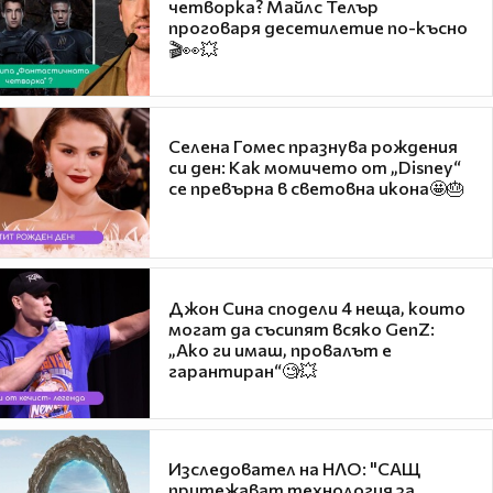
четворка? Майлс Телър
проговаря десетилетие по-късно
🎬👀💥
Селена Гомес празнува рождения
си ден: Как момичето от „Disney“
се превърна в световна икона🤩🎂
Джон Сина сподели 4 неща, които
могат да съсипят всяко GenZ:
„Ако ги имаш, провалът е
гарантиран“🧐💥
Изследовател на НЛО: "САЩ
притежават технология за