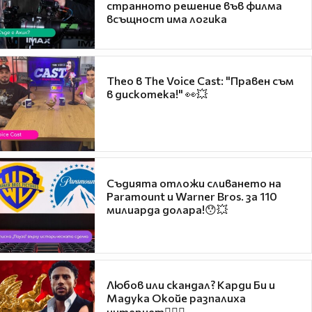
странното решение във филма
всъщност има логика
Theo в The Voice Cast: "Правен съм
в дискотека!" 👀💥
Съдията отложи сливането на
Paramount и Warner Bros. за 110
милиарда долара!😯💥
Любов или скандал? Карди Би и
Мадука Окойе разпалиха
интернет❤️‍🔥🔥