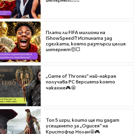
Плати ли FIFA милиони на
IShowSpeed?! Истината зад
сделката, която разтърси целия
интернет🤑💥
„Game of Thrones“ най-накрая
получава PC версията която
чакахме🎮🤩
Топ 5 игри, които ще ти дадат
усещането за „Одисея“ на
Кристофър Нолан🤩🎮