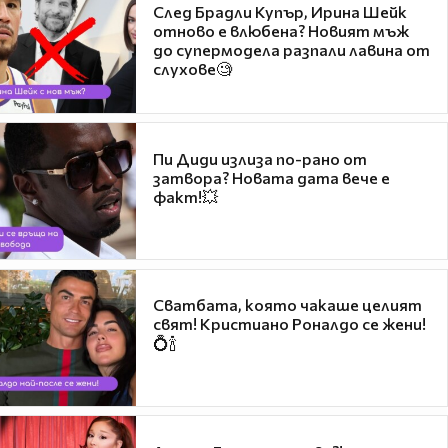
След Брадли Купър, Ирина Шейк
отново е влюбена? Новият мъж
до супермодела разпали лавина от
слухове🧐
Пи Диди излиза по-рано от
затвора? Новата дата вече е
факт!💥
Сватбата, която чакаше целият
свят! Кристиано Роналдо се жени!
💍🍾