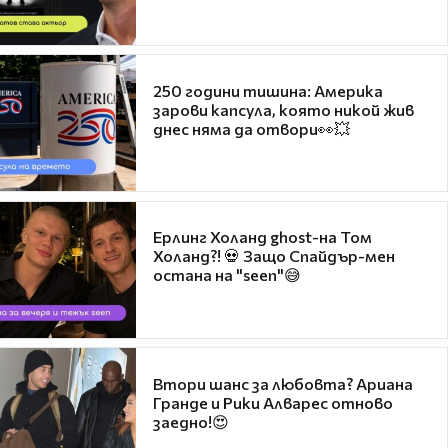
250 години тишина: Америка
зарови капсула, която никой жив
днес няма да отвори👀💥
Ерлинг Холанд ghost-на Том
Холанд?! 💀 Защо Спайдър-мен
остана на "seen"😅
Втори шанс за любовта? Ариана
Гранде и Рики Алварес отново
заедно!😍