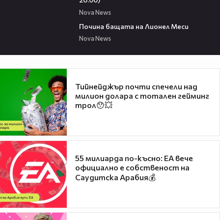
Nova News
04:21
Почина бащата на Лионел Меси
Nova News
Тийнейджър почти спечели над
милион долара с тотален гейминг
трол😯💥
55 милиарда по-късно: EA вече
официално е собственост на
Саудитска Арабия💰