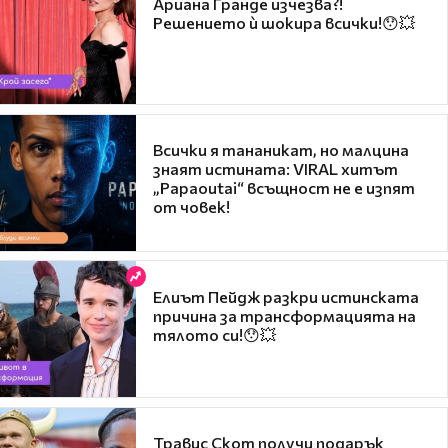
Ариана Гранде изчезва?!
Решението ѝ шокира всички!😯💥
Всички я тананикат, но малцина
знаят истината: VIRAL хитът
„Papaoutai“ всъщност не е изпят
от човек!
Елиът Пейдж разкри истинската
причина за трансформацията на
тялото си!😯💥
Травис Скот получи подарък