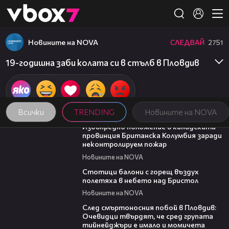
Member of
👾
Новините на NOVA
СЛЕДВАЙ
2751
19-годишна заби колата си в стълб в Пловдив
Всички
TRENDING
Новините на NOVA
00:18
Извънредно положение в канадската
провинция Британска Колумбия заради
неконтролируем пожар
Новините на NOVA
01:47
Стотици балони с горещ въздух
полетяха в небето над Бристол
Новините на NOVA
09:32
След смъртоносния побой в Пловдив:
Очевидци твърдят, че сред групата
тийнейджъри е имало и момичета