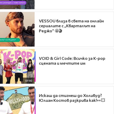
VESSOU влиза в света на онлайн
сериалите с „Кварталът на
Реджо“ 🤩🎬
VOID & Girl Code: Всичко за K-pop
сцената и мечтите им
07:50
Искаш да стигнеш до Холивуд?
Юлиан Костов разкрива как!👀💥