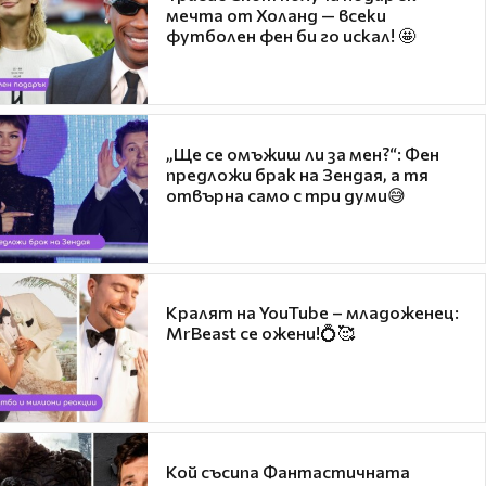
мечта от Холанд — всеки
футболен фен би го искал! 🤩
„Ще се омъжиш ли за мен?“: Фен
предложи брак на Зендая, а тя
отвърна само с три думи😅
Кралят на YouTube – младоженец:
MrBeast се ожени!💍🥰
Кой съсипа Фантастичната