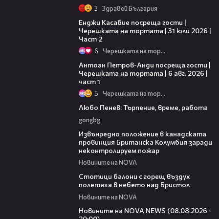
3
Здравей България
16:45
Енджи Касабие посреща гости |
Черешката на тортата | 31 юли 2026 |
Част 2
6
Черешката на тортата
19:09
Антоан Петров-Анди посреща гости |
Черешката на тортата | 6 авг. 2026 |
част 1
5
Черешката на тортата
03:40
Любо Пенев: Търпение, време, работа
gongbg
00:18
Извънредно положение в канадската
провинция Британска Колумбия заради
неконтролируем пожар
Новините на NOVA
01:47
Стотици балони с горещ въздух
полетяха в небето над Бристол
Новините на NOVA
22:47
Новините на NOVA NEWS (08.08.2026 -
20:00)