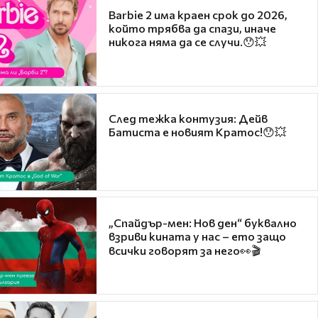
Barbie 2 има краен срок до 2026,
който трябва да спази, иначе
никога няма да се случи.😯💥
След тежка контузия: Дейв
Батиста е новият Кратос!😯💥
„Спайдър-мен: Нов ден“ буквално
взриви кината у нас – ето защо
всички говорят за него👀🎬