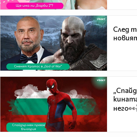
След т
новият
„Спайд
кината
него👀