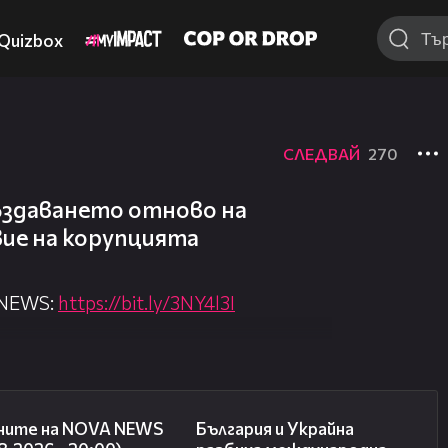
Quizbox
СЛЕДВАЙ
270
създаването отново на
ие на корупцията
 NEWS:
https://bit.ly/3NY4l3I
nova.bg/
//nova.bg/live/news
21:42
00:38
ните на NOVA NEWS
България и Украйна