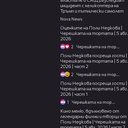
инцидент с хеликоптера на
Тръмп и пътнически самолет
Nova News
02:09
Оценките на Поли Недкова |
Черешката на тортата | 5 авг.
2026
2
Черешката на тортата
13:03
Поли Недкова посреща гости |
Черешката на тортата | 5 авг.
2026 | част 2
2
Черешката на тортата
19:25
Поли Недкова посреща гости |
Черешката на тортата | 5 авг.
2026 | част 1
1
Черешката на тортата
15:31
Кино меню, вдъхновено от
легендарни филми и творци от
Поли Недкова | Черешката на
тортата | 5 авг. 2026 | част 2