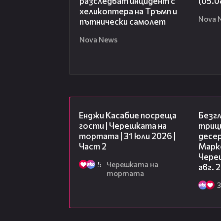
разследват инцидент с
(05.0
хеликоптера на Тръмп и
Nova 
пътнически самолет
Nova News
16:45
Енджи Касабие посреща
Безг
гости | Черешката на
триц
тортата | 31 юли 2026 |
десе
Част 2
Марк
Чере
5
Черешката на
авг. 
тортата
3