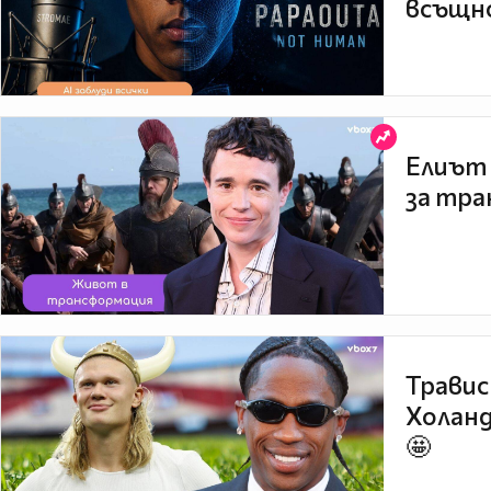
всъщно
Елиът 
за тра
Травис
Холанд
🤩