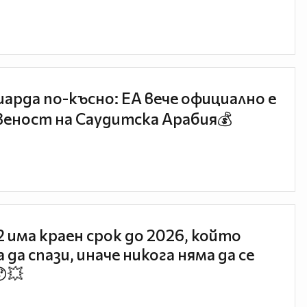
иарда по-късно: EA вече официално е
еност на Саудитска Арабия💰
 2 има краен срок до 2026, който
 да спази, иначе никога няма да се
😯💥