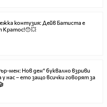
ежка контузия: Дейв Батиста е
 Кратос!😯💥
ър-мен: Нов ден“ буквално взриви
 у нас – ето защо всички говорят за
🎬