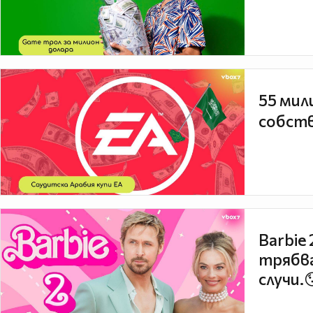
55 мил
собств
Barbie
трябва
случи.