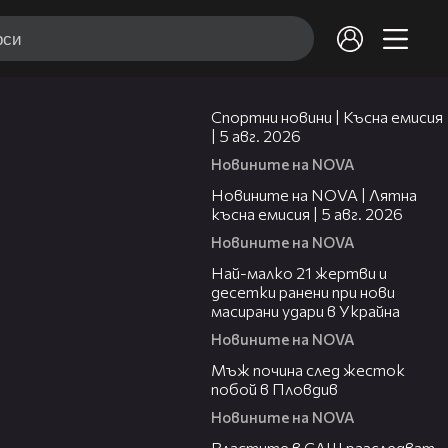
03:37
Спортни новини | Късна емисия
| 5 авг. 2026
Новините на NOVA
20:06
Новините на NOVA | Лятна
късна емисия | 5 авг. 2026
Новините на NOVA
01:14
Най-малко 21 жертви и
десетки ранени при нови
масирани удари в Украйна
Новините на NOVA
01:06
Мъж почина след жесток
побой в Пловдив
Новините на NOVA
00:39
Властите в САЩ разследват