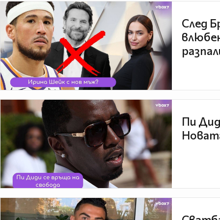
След Б
влюбен
разпал
Пи Дид
Новата
Сватба