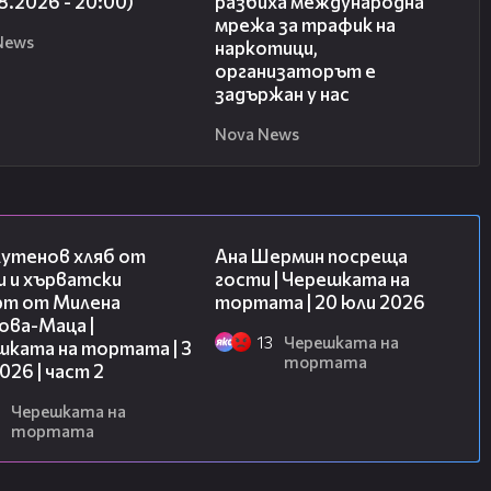
8.2026 - 20:00)
разбиха международна
мрежа за трафик на
News
наркотици,
организаторът е
задържан у нас
Nova News
15:35
19:47
лутенов хляб от
Ана Шермин посреща
и и хърватски
гости | Черешката на
рт от Милена
тортата | 20 юли 2026
ова-Маца |
13
Черешката на
шката на тортата | 3
тортата
2026 | част 2
Черешката на
тортата