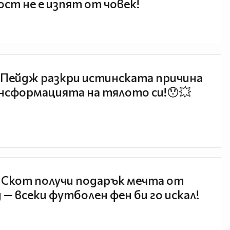
ст не е изпят от човек!
Пейдж разкри истинската причина
нсформацията на тялото си!😯💥
 Скот получи подарък мечта от
 — всеки футболен фен би го искал!