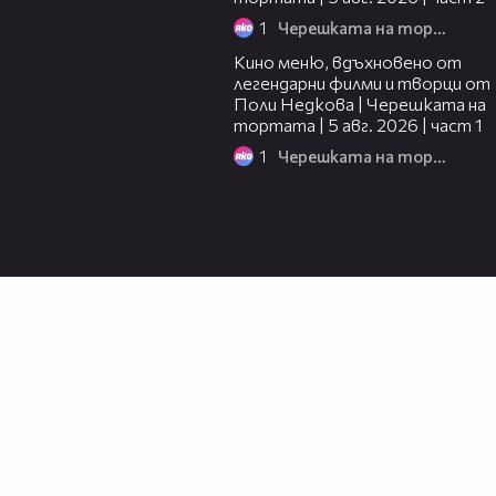
1
Черешката на тортата
15:39
Кино меню, вдъхновено от
легендарни филми и творци от
Поли Недкова | Черешката на
тортата | 5 авг. 2026 | част 1
1
Черешката на тортата