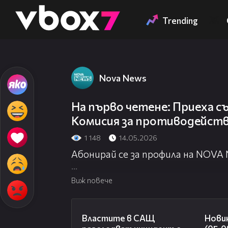
Member of
👾
Trending
Nova News
На първо четене: Приеха 
Комисия за противодейств
1 148
14.05.2026
Абонирай се за профила на NOVA
Посети официалния сайт:
http://
Виж повече
Гледай NOVA NEWS на живо:
http:
00:39
Властите в САЩ
Нови