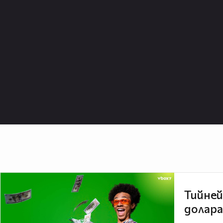
Тийней
долара