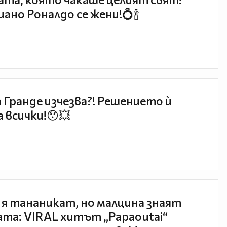
ано Роналдо се жени!💍🍾
 Гранде изчезва?! Решението ѝ
 всички!😯💥
 я тананикат, но малцина знаят
та: VIRAL хитът „Papaoutai“