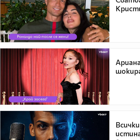
Кристи
Ариана
шокира
Всички
истина