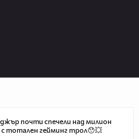
джър почти спечели над милион
 с тотален гейминг трол😯💥