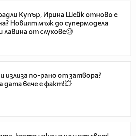
радли Купър, Ирина Шейк отново е
а? Новият мъж до супермодела
и лавина от слухове🧐
и излиза по-рано от затвора?
 дата вече е факт!💥
та, която чакаше целият свят!