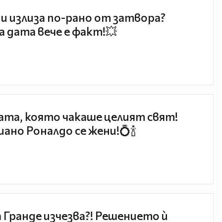
и излиза по-рано от затвора?
 дата вече е факт!💥
та, която чакаше целият свят!
ано Роналдо се жени!💍🍾
 Гранде изчезва?! Решението ѝ