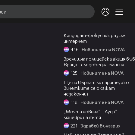
00:46
Кандидат-фокусник разсмя
интернет
446
Новините на NOVA
01:04
Зрелищна полицейска акция във
Враца - следобедна емисия
125
Новините на NOVA
01:46
Ще ни върнат ли парите, ако
винетките се окажат
незаконни?
118
Новините на NOVA
03:07
„Моята новина”: „Луди”
маневри на пътя
221
Здравей България
02:13
Най-големият ветроход в