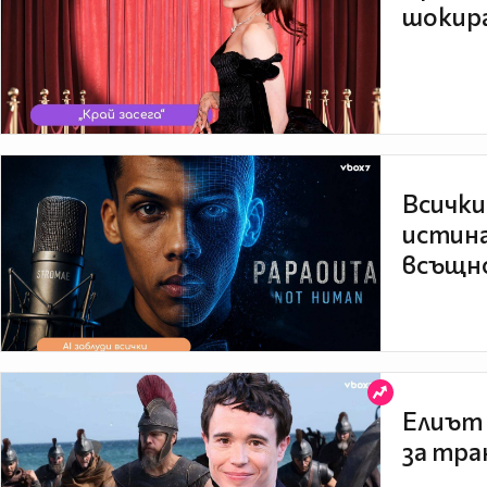
шокира
Всички
истина
всъщно
Елиът 
за тра