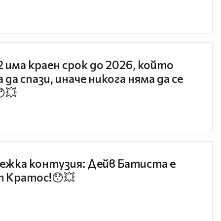
 2 има краен срок до 2026, който
 да спази, иначе никога няма да се
😯💥
ежка контузия: Дейв Батиста е
 Кратос!😯💥