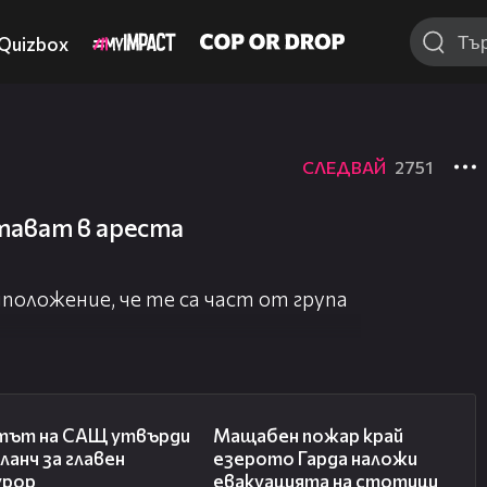
Quizbox
СЛЕДВАЙ
2751
тават в ареста
положение, че те са част от група
06:32
00:20
тът на САЩ утвърди
Мащабен пожар край
ланч за главен
езерото Гарда наложи
урор
евакуацията на стотици