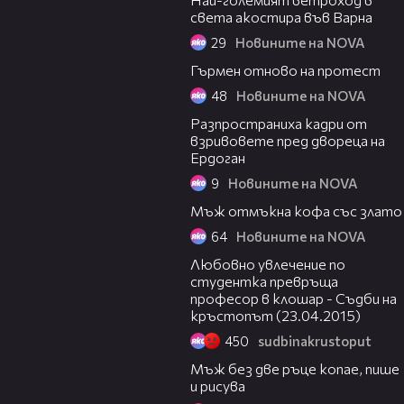
света акостира във Варна
29
Новините на NOVA
00:43
Гърмен отново на протест
48
Новините на NOVA
07:12
Разпространиха кадри от
взривовете пред двореца на
Ердоган
9
Новините на NOVA
00:39
Мъж отмъкна кофа със злато
64
Новините на NOVA
45:52
Любовно увлечение по
студентка превръща
професор в клошар - Съдби на
кръстопът (23.04.2015)
450
sudbinakrustoput
04:28
Мъж без две ръце копае, пише
и рисува