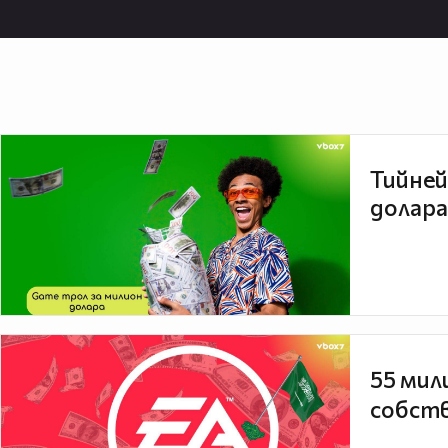
Тийней
долара
55 мил
собств