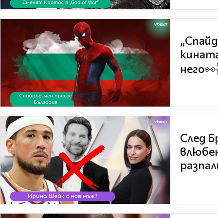
„Спайд
кината
него👀
След Б
влюбен
разпал