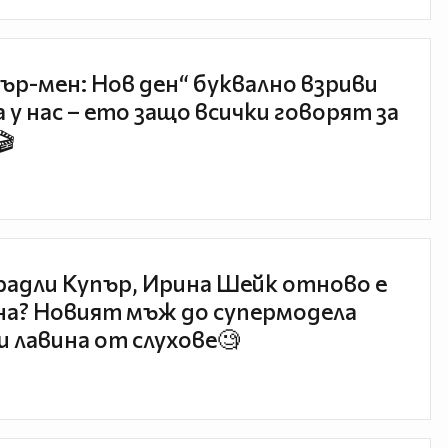
ър-мен: Нов ден“ буквално взриви
 у нас – ето защо всички говорят за
🎬
радли Купър, Ирина Шейк отново е
а? Новият мъж до супермодела
и лавина от слухове🧐