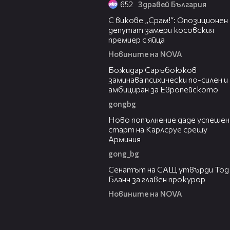
652
Здравей България
01:24
С викове „Срам!“: Опозиционен
депутат замери косовския
премиер с яйца
Новините на NOVA
03:43
Божидар Саръбоюков
заминава психически по-силен и
амбициран за Европейското
gongbg
03:11
Ново попълнение даде успешен
старт на Карлсруе срещу
Арминия
gong_bg
06:32
Сенатът на САЩ утвърди Тод
Бланч за главен прокурор
Новините на NOVA