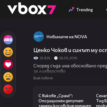
Member of
👾
Trending
Новините на NOVA
Ценко Чоков и синът му ос
25 826
29.05.2016
Според съда има обосновано пред
за лихварство
Виж повече
01:24
С викове „Срам!“:
Сена
Опозиционен депутат
Тод Б
замери косовския премиер
прок