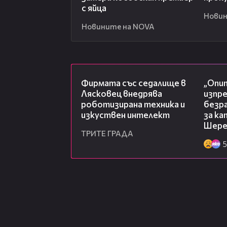
с яйца
Новин
Новините на NOVA
00:06
Фирмата със седалище в
„Опит
Лясковец внедрява
изпр
роботизирана техника и
безр
изкуствен интелект
за к
Шере
ТРИТЕ ГРАДА
5