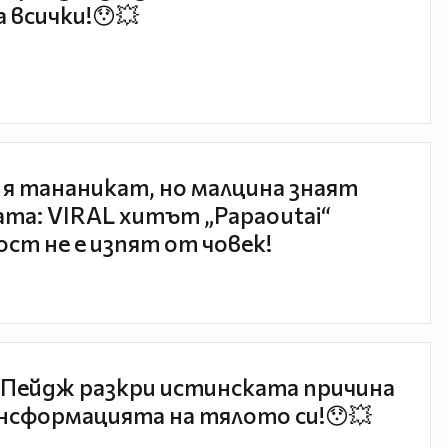
 всички!😯💥
 я тананикат, но малцина знаят
та: VIRAL хитът „Papaoutai“
ст не е изпят от човек!
Пейдж разкри истинската причина
нсформацията на тялото си!😯💥