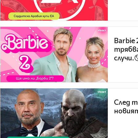
Barbie
трябва
случи.
След т
новият