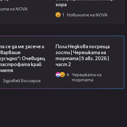
хора
ите на NOVA
1
Новините на NOVA
06:38
13:03
а се да ме засече и
Поли Недкова посреща
еварваше
гости | Черешката на
азсъдно“: Очевидец
тортата | 5 авг. 2026 |
атастрофата край
част 2
метя
4
Черешката на
тортата
Здравей България