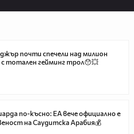
джър почти спечели над милион
 с тотален гейминг трол😯💥
иарда по-късно: EA вече официално е
еност на Саудитска Арабия💰