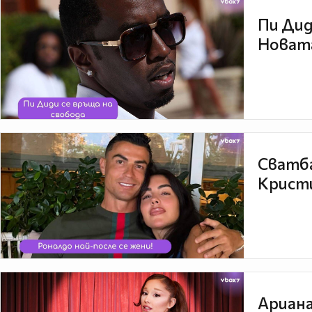
Пи Дид
Новата
Сватба
Кристи
Ариана