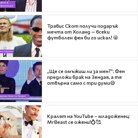
Травис Скот получи подарък
мечта от Холанд — всеки
футболен фен би го искал! 🤩
„Ще се омъжиш ли за мен?“: Фен
предложи брак на Зендая, а тя
отвърна само с три думи😅
Кралят на YouTube – младоженец:
MrBeast се ожени!💍🥰