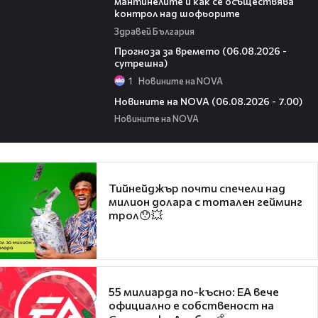
мантинелите и как се осъществява
контрол над шофьорите
Здравей България
01:47
Прогноза за времето (06.08.2026 -
сутрешна)
1
Новините на NOVA
05:35
Новините на NOVA (06.08.2026 - 7.00)
Новините на NOVA
Тийнейджър почти спечели над
милион долара с тотален гейминг
трол😯💥
55 милиарда по-късно: EA вече
официално е собственост на