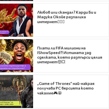
Любов или скандал? Карди Би и
Мадука Окойе разпалиха
интернет❤️‍🔥🔥
Плати ли FIFA милиони на
IShowSpeed?! Истината зад
сделката, която разтърси целия
интернет🤑💥
„Game of Thrones“ най-накрая
получава PC версията която
чакахме🎮🤩