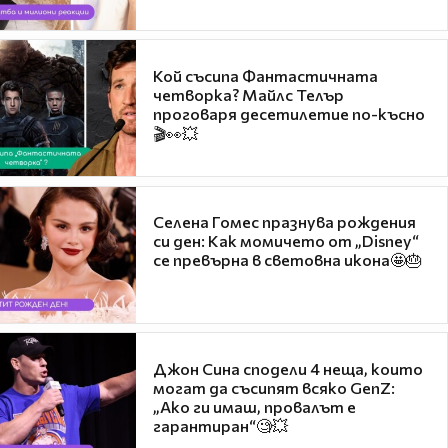
Кой съсипа Фантастичната
четворка? Майлс Телър
проговаря десетилетие по-късно
🎬👀💥
Селена Гомес празнува рождения
си ден: Как момичето от „Disney“
се превърна в световна икона🤩🎂
Джон Сина сподели 4 неща, които
могат да съсипят всяко GenZ:
„Ако ги имаш, провалът е
гарантиран“🧐💥