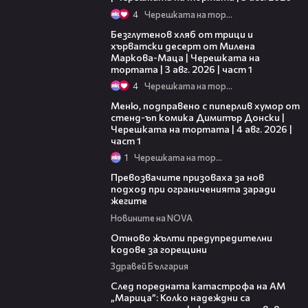
4
Черешката на тортата
16:02
Безглутенов хляб от трици и
хърватски десерт от Милена
Маркова-Маца | Черешката на
тортата | 3 авг. 2026 | част 1
4
Черешката на тортата
16:03
Меню, подправено с пиперлив хумор от
стенд-ъп комика Димитър Донски |
Черешката на тортата | 4 авг. 2026 |
част 1
1
Черешката на тортата
06:06
Превозвачите призоваха за нов
подход при ограниченията заради
жегите
Новините на NOVA
06:20
Отново жълти предупредителни
кодове за горещини
Здравей България
05:06
След поредната катастрофа на АМ
„Марица”: Колко надеждни са