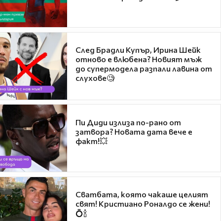
След Брадли Купър, Ирина Шейк
отново е влюбена? Новият мъж
до супермодела разпали лавина от
слухове🧐
Пи Диди излиза по-рано от
затвора? Новата дата вече е
факт!💥
Сватбата, която чакаше целият
свят! Кристиано Роналдо се жени!
💍🍾