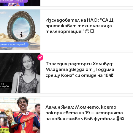
Изследовател на НЛО: "САЩ
притежават технология за
телепортация!"😯💥
Трагедия разтърси Холивуд:
Младата звезда от „Годзила
срещу Конг“ си отиде на 18🕊️
Ламин Ямал: Момчето, което
покори света на 19 — историята
на новия символ във футбола🤩⚽