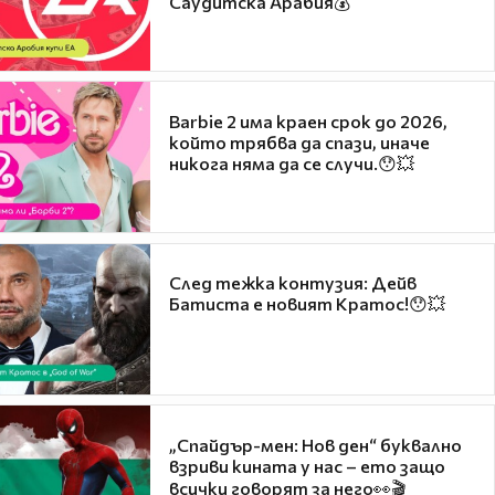
Саудитска Арабия💰
Barbie 2 има краен срок до 2026,
който трябва да спази, иначе
никога няма да се случи.😯💥
След тежка контузия: Дейв
Батиста е новият Кратос!😯💥
„Спайдър-мен: Нов ден“ буквално
взриви кината у нас – ето защо
всички говорят за него👀🎬