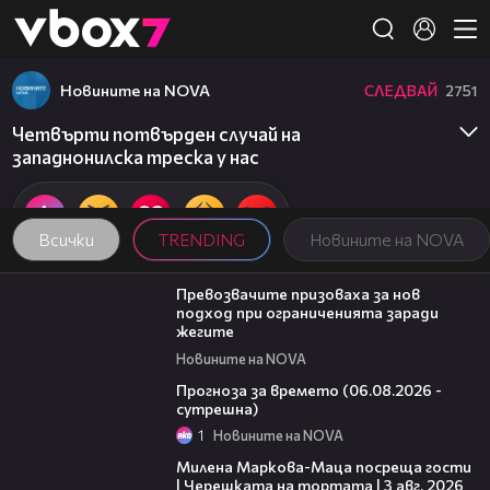
Member of
👾
Новините на NOVA
СЛЕДВАЙ
2751
Четвърти потвърден случай на
западнонилска треска у нас
Всички
TRENDING
Новините на NOVA
06:06
Превозвачите призоваха за нов
подход при ограниченията заради
жегите
Новините на NOVA
01:47
Прогноза за времето (06.08.2026 -
сутрешна)
1
Новините на NOVA
20:17
Милена Маркова-Маца посреща гости
| Черешката на тортата | 3 авг. 2026