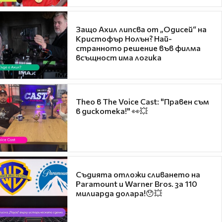
Защо Ахил липсва от „Одисей“ на
Кристофър Нолън? Най-
странното решение във филма
всъщност има логика
Theo в The Voice Cast: "Правен съм
в дискотека!" 👀💥
Съдията отложи сливането на
Paramount и Warner Bros. за 110
милиарда долара!😯💥