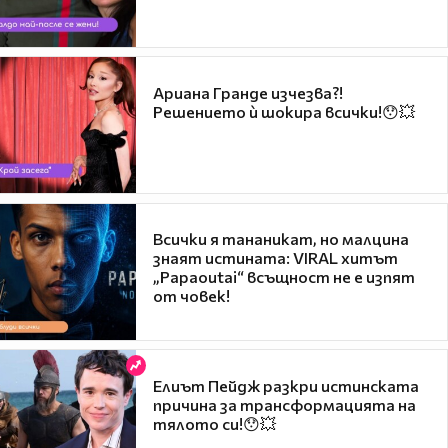
Ариана Гранде изчезва?!
Решението ѝ шокира всички!😯💥
Всички я тананикат, но малцина
знаят истината: VIRAL хитът
„Papaoutai“ всъщност не е изпят
от човек!
Елиът Пейдж разкри истинската
причина за трансформацията на
тялото си!😯💥