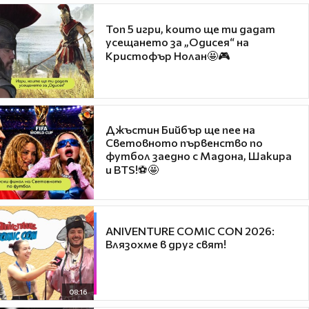
Топ 5 игри, които ще ти дадат
усещането за „Одисея“ на
Кристофър Нолан🤩🎮
Джъстин Бийбър ще пее на
Световното първенство по
футбол заедно с Мадона, Шакира
и BTS!⚽🤩
ANIVENTURE COMIC CON 2026:
Влязохме в друг свят!
08:16