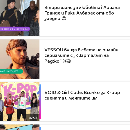
Втори шанс за любовта? Ариана
Гранде и Рики Алварес отново
заедно!😍
VESSOU влиза в света на онлайн
сериалите с „Кварталът на
Реджо“ 🤩🎬
VOID & Girl Code: Всичко за K-pop
сцената и мечтите им
07:50