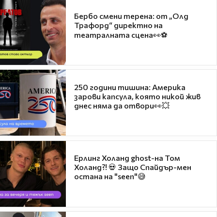
Бербо смени терена: от „Олд
Трафорд“ директно на
театралната сцена👀⚽
250 години тишина: Америка
зарови капсула, която никой жив
днес няма да отвори👀💥
Ерлинг Холанд ghost-на Том
Холанд?! 💀 Защо Спайдър-мен
остана на "seen"😅