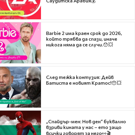
Саудитска Арабия💰
Barbie 2 има краен срок до 2026,
който трябва да спази, иначе
никога няма да се случи.😯💥
След тежка контузия: Дейв
Батиста е новият Кратос!😯💥
„Спайдър-мен: Нов ден“ буквално
взриви кината у нас – ето защо
всички говорят за него👀🎬