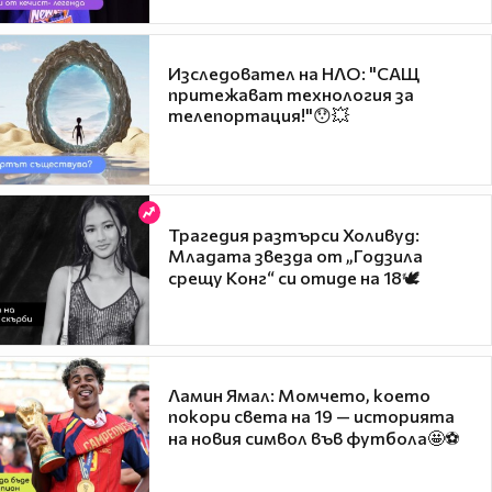
Изследовател на НЛО: "САЩ
притежават технология за
телепортация!"😯💥
Трагедия разтърси Холивуд:
Младата звезда от „Годзила
срещу Конг“ си отиде на 18🕊️
Ламин Ямал: Момчето, което
покори света на 19 — историята
на новия символ във футбола🤩⚽