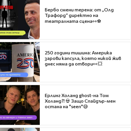
Бербо смени терена: от „Олд
Трафорд“ директно на
театралната сцена👀⚽
250 години тишина: Америка
зарови капсула, която никой жив
днес няма да отвори👀💥
Ерлинг Холанд ghost-на Том
Холанд?! 💀 Защо Спайдър-мен
остана на "seen"😅