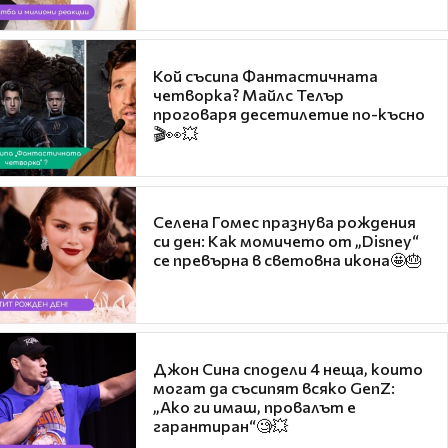
Кой съсипа Фантастичната
четворка? Майлс Телър
проговаря десетилетие по-късно
🎬👀💥
Селена Гомес празнува рождения
си ден: Как момичето от „Disney“
се превърна в световна икона🤩🎂
Джон Сина сподели 4 неща, които
могат да съсипят всяко GenZ:
„Ако ги имаш, провалът е
гарантиран“🧐💥