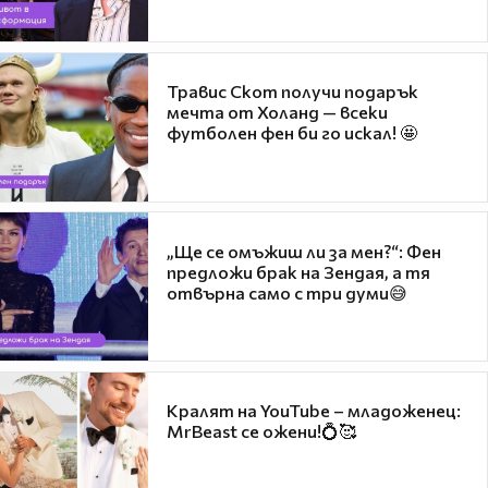
Травис Скот получи подарък
мечта от Холанд — всеки
футболен фен би го искал! 🤩
„Ще се омъжиш ли за мен?“: Фен
предложи брак на Зендая, а тя
отвърна само с три думи😅
Кралят на YouTube – младоженец:
MrBeast се ожени!💍🥰