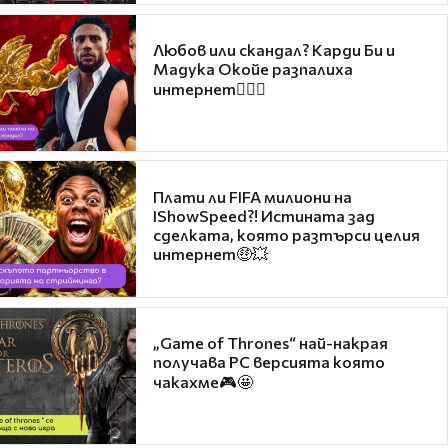
Любов или скандал? Карди Би и
Мадука Окойе разпалиха
интернет❤️‍🔥🔥
Плати ли FIFA милиони на
IShowSpeed?! Истината зад
сделката, която разтърси целия
интернет🤑💥
„Game of Thrones“ най-накрая
получава PC версията която
чакахме🎮🤩