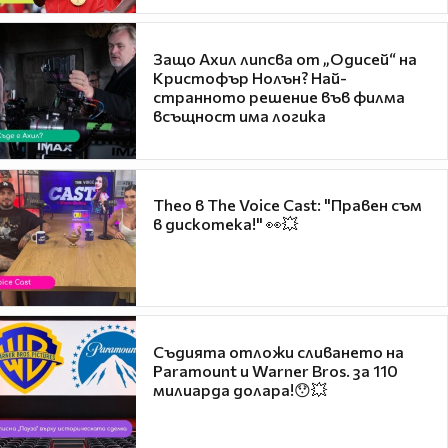
Защо Ахил липсва от „Одисей“ на
Кристофър Нолън? Най-
странното решение във филма
всъщност има логика
Theo в The Voice Cast: "Правен съм
в дискотека!" 👀💥
Съдията отложи сливането на
Paramount и Warner Bros. за 110
милиарда долара!😯💥