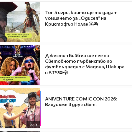
Топ 5 игри, които ще ти дадат
усещането за „Одисея“ на
Кристофър Нолан🤩🎮
Джъстин Бийбър ще пее на
Световното първенство по
футбол заедно с Мадона, Шакира
и BTS!⚽🤩
ANIVENTURE COMIC CON 2026:
Влязохме в друг свят!
08:16