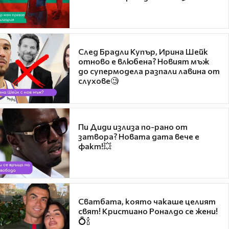
След Брадли Купър, Ирина Шейк
отново е влюбена? Новият мъж
до супермодела разпали лавина от
слухове🧐
Пи Диди излиза по-рано от
затвора? Новата дата вече е
факт!💥
Сватбата, която чакаше целият
свят! Кристиано Роналдо се жени!
💍🍾