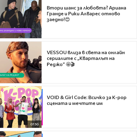
Втори шанс за любовта? Ариана
Гранде и Рики Алварес отново
заедно!😍
VESSOU влиза в света на онлайн
сериалите с „Кварталът на
Реджо“ 🤩🎬
VOID & Girl Code: Всичко за K-pop
сцената и мечтите им
07:50