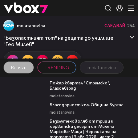
Member of
👾
moiatanovina
СЛЕДВАЙ
254
"Безопастният път" на децата до училище
"Гео Милев"
Всички
TRENDING
moiatanovina
05:01
Пожар квартал "Струмско",
Благоевград
moiatanovina
00:17
Благодарност към Община Бургас
moiatanovina
15:35
Безглутенов хляб от трици и
хърватски десерт от Милена
Маркова-Маца | Черешката на
тортата | 3 авг. 2026 | част 2