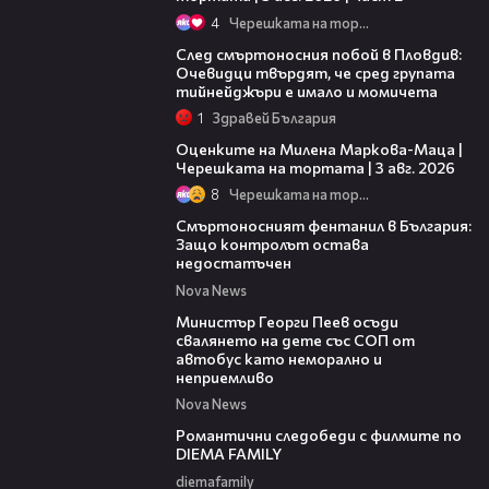
4
Черешката на тортата
09:32
След смъртоносния побой в Пловдив:
Очевидци твърдят, че сред групата
тийнейджъри е имало и момичета
1
Здравей България
14:06
Оценките на Милена Маркова-Маца |
Черешката на тортата | 3 авг. 2026
8
Черешката на тортата
13:02
Смъртоносният фентанил в България:
Защо контролът остава
недостатъчен
Nova News
00:31
Министър Георги Пеев осъди
свалянето на дете със СОП от
автобус като неморално и
неприемливо
Nova News
00:31
Романтични следобеди с филмите по
DIEMA FAMILY
diemafamily