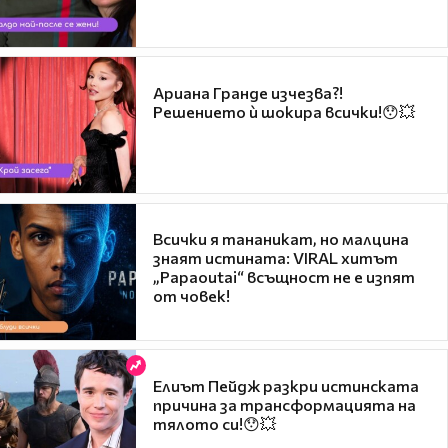
Ариана Гранде изчезва?!
Решението ѝ шокира всички!😯💥
Всички я тананикат, но малцина
знаят истината: VIRAL хитът
„Papaoutai“ всъщност не е изпят
от човек!
Елиът Пейдж разкри истинската
причина за трансформацията на
тялото си!😯💥