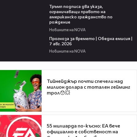
01:24
Тръмп подписа два указа,
ограничаващи правото на
американско гражданство по
рождение
Новините на NOVA
02:23
Прогноза за времето | Обедна емисия |
7 авг. 2026
Новините на NOVA
Тийнейджър почти спечели над
милион долара с тотален гейминг
трол😯💥
55 милиарда по-късно: EA вече
официално е собственост на