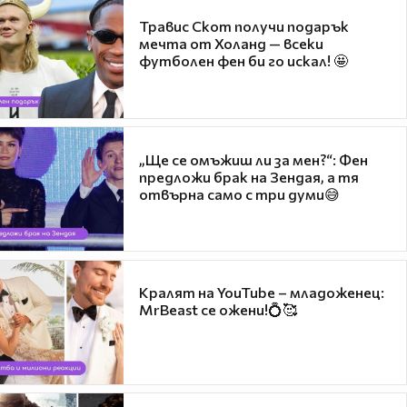
Травис Скот получи подарък
мечта от Холанд — всеки
футболен фен би го искал! 🤩
„Ще се омъжиш ли за мен?“: Фен
предложи брак на Зендая, а тя
отвърна само с три думи😅
Кралят на YouTube – младоженец:
MrBeast се ожени!💍🥰