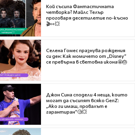
Кой съсипа Фантастичната
четворка? Майлс Телър
проговаря десетилетие по-късно
🎬👀💥
Селена Гомес празнува рождения
си ден: Как момичето от „Disney“
се превърна в световна икона🤩🎂
Джон Сина сподели 4 неща, които
могат да съсипят всяко GenZ:
„Ако ги имаш, провалът е
гарантиран“🧐💥