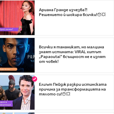
Ариана Гранде изчезва?!
Решението ѝ шокира всички!😯💥
Всички я тананикат, но малцина
знаят истината: VIRAL хитът
„Papaoutai“ всъщност не е изпят
от човек!
Елиът Пейдж разкри истинската
причина за трансформацията на
тялото си!😯💥