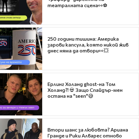
театралната сцена👀⚽
250 години тишина: Америка
зарови капсула, която никой жив
днес няма да отвори👀💥
Ерлинг Холанд ghost-на Том
Холанд?! 💀 Защо Спайдър-мен
остана на "seen"😅
Втори шанс за любовта? Ариана
Гранде и Рики Алварес отново