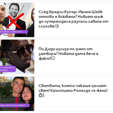
След Брадли Купър, Ирина Шейк
отново е влюбена? Новият мъж
до супермодела разпали лавина от
слухове🧐
Пи Диди излиза по-рано от
затвора? Новата дата вече е
факт!💥
Сватбата, която чакаше целият
свят! Кристиано Роналдо се жени!
💍🍾