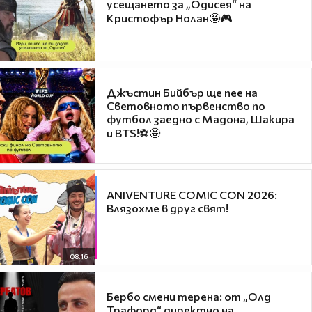
усещането за „Одисея“ на
Кристофър Нолан🤩🎮
Джъстин Бийбър ще пее на
Световното първенство по
футбол заедно с Мадона, Шакира
и BTS!⚽🤩
ANIVENTURE COMIC CON 2026:
Влязохме в друг свят!
08:16
Бербо смени терена: от „Олд
Трафорд“ директно на