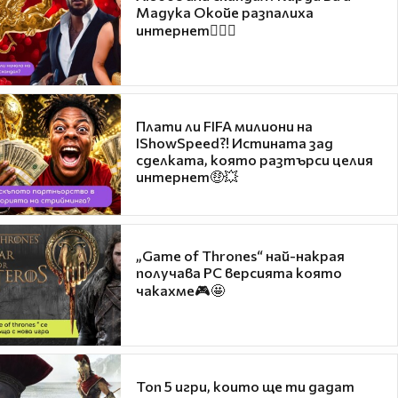
Мадука Окойе разпалиха
интернет❤️‍🔥🔥
Плати ли FIFA милиони на
IShowSpeed?! Истината зад
сделката, която разтърси целия
интернет🤑💥
„Game of Thrones“ най-накрая
получава PC версията която
чакахме🎮🤩
Топ 5 игри, които ще ти дадат