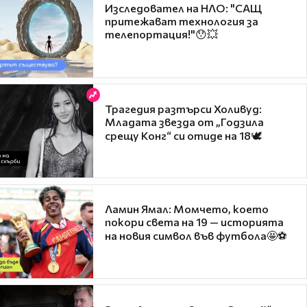
Изследовател на НЛО: "САЩ
притежават технология за
телепортация!"😯💥
Трагедия разтърси Холивуд:
Младата звезда от „Годзила
срещу Конг“ си отиде на 18🕊️
Ламин Ямал: Момчето, което
покори света на 19 — историята
на новия символ във футбола🤩⚽