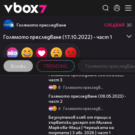
Member of
👾
Голямото преследване
СЛЕДВАЙ
30
Голямото преследване (17.10.2022) - част 1
Всички
TRENDING
Голямото преследван
09:13
Голямото преследване (08.05.2023) -
част 3
8
Голямото преследване
26:42
Голямото преследване (08.05.2023) -
част 2
4
Голямото преследване
16:02
Безглутенов хляб от трици и
хърватски десерт от Милена
Маркова-Маца | Черешката на
тортата | 3 авг. 2026 | част 1