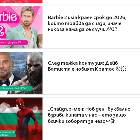
Barbie 2 има краен срок до 2026,
който трябва да спази, иначе
никога няма да се случи.😯💥
След тежка контузия: Дейв
Батиста е новият Кратос!😯💥
„Спайдър-мен: Нов ден“ буквално
взриви кината у нас – ето защо
всички говорят за него👀🎬