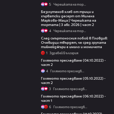
5
Черешката на тортата
15:35
Безглутенов хляб от трици и
хърватски десерт от Милена
Маркова-Маца | Черешката на
тортата | 3 авг. 2026 | част 2
4
Черешката на тортата
09:32
След смъртоносния побой в Пловдив:
Очевидци твърдят, че сред групата
тийнейджъри е имало и момичета
1
Здравей България
25:37
Голямото преследване (04.10.2022) -
част 2
4
Голямото преследване
25:50
Голямото преследване (05.10.2022) -
част 2
3
Голямото преследване
10:38
Голямото преследване (06.10.2022) -
част 1
6
Голямото преследване
09:11
Голямото преследване (11.10.2022) -