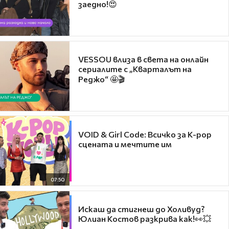
заедно!😍
VESSOU влиза в света на онлайн
сериалите с „Кварталът на
Реджо“ 🤩🎬
VOID & Girl Code: Всичко за K-pop
сцената и мечтите им
07:50
Искаш да стигнеш до Холивуд?
Юлиан Костов разкрива как!👀💥