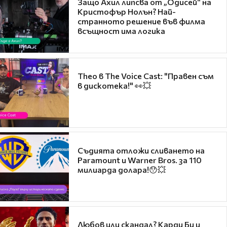
Защо Ахил липсва от „Одисей“ на
Кристофър Нолън? Най-
странното решение във филма
всъщност има логика
Theo в The Voice Cast: "Правен съм
в дискотека!" 👀💥
Съдията отложи сливането на
Paramount и Warner Bros. за 110
милиарда долара!😯💥
Любов или скандал? Карди Би и