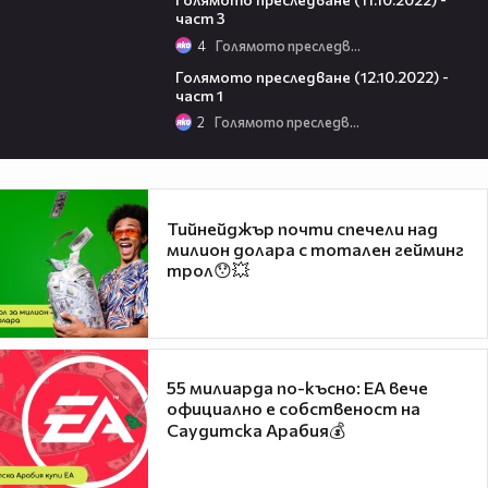
част 3
4
Голямото преследване
10:26
Голямото преследване (12.10.2022) -
част 1
2
Голямото преследване
Тийнейджър почти спечели над
милион долара с тотален гейминг
трол😯💥
55 милиарда по-късно: EA вече
официално е собственост на
Саудитска Арабия💰