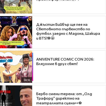
Джъстин Бийбър ще пее на
Световното първенство по
футбол заедно с Мадона, Шакира
и BTS!⚽🤩
ANIVENTURE COMIC CON 2026:
Влязохме в друг свят!
08:16
Бербо смени терена: от „Олд
Трафорд“ директно на
театралната сцена👀⚽