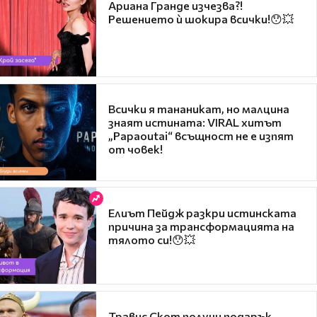
Ариана Гранде изчезва?!
Решението ѝ шокира всички!😯💥
Всички я тананикат, но малцина
знаят истината: VIRAL хитът
„Papaoutai“ всъщност не е изпят
от човек!
Елиът Пейдж разкри истинската
причина за трансформацията на
тялото си!😯💥
Травис Скот получи подарък