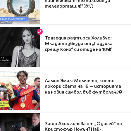
притежават технология за
телепортация!"😯💥
Трагедия разтърси Холивуд:
Младата звезда от „Годзила
срещу Конг“ си отиде на 18🕊️
Ламин Ямал: Момчето, което
покори света на 19 — историята
на новия символ във футбола🤩⚽
Защо Ахил липсва от „Одисей“ на
Кристофър Нолън? Най-