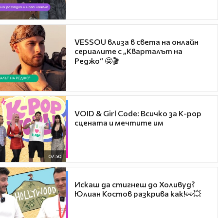
VESSOU влиза в света на онлайн
сериалите с „Кварталът на
Реджо“ 🤩🎬
VOID & Girl Code: Всичко за K-pop
сцената и мечтите им
07:50
Искаш да стигнеш до Холивуд?
Юлиан Костов разкрива как!👀💥