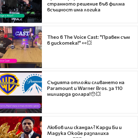
странното решение във филма
всъщност има логика
Theo в The Voice Cast: "Правен съм
в дискотека!" 👀💥
Съдията отложи сливането на
Paramount и Warner Bros. за 110
милиарда долара!😯💥
Любов или скандал? Карди Би и
Мадука Окойе разпалиха