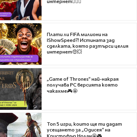
интернет❤️‍🔥🔥
Плати ли FIFA милиони на
IShowSpeed?! Истината зад
сделката, която разтърси целия
интернет🤑💥
„Game of Thrones“ най-накрая
получава PC версията която
чакахме🎮🤩
Топ 5 игри, които ще ти дадат
усещането за „Одисея“ на
Кристофър Нолан🤩🎮