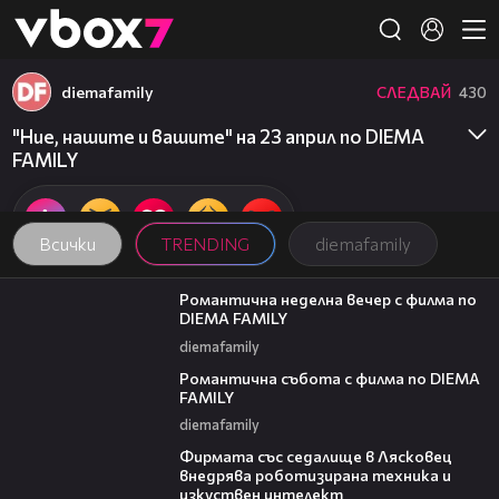
Member of
👾
diemafamily
СЛЕДВАЙ
430
"Ние, нашите и вашите" на 23 април по DIEMA
FAMILY
Всички
TRENDING
diemafamily
00:20
Романтична неделна вечер с филма по
DIEMA FAMILY
diemafamily
00:21
Романтична събота с филма по DIEMA
FAMILY
diemafamily
00:06
Фирмата със седалище в Лясковец
внедрява роботизирана техника и
изкуствен интелект