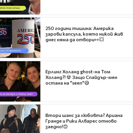
250 години тишина: Америка
зарови капсула, която никой жив
днес няма да отвори👀💥
Ерлинг Холанд ghost-на Том
Холанд?! 💀 Защо Спайдър-мен
остана на "seen"😅
Втори шанс за любовта? Ариана
Гранде и Рики Алварес отново
заедно!😍