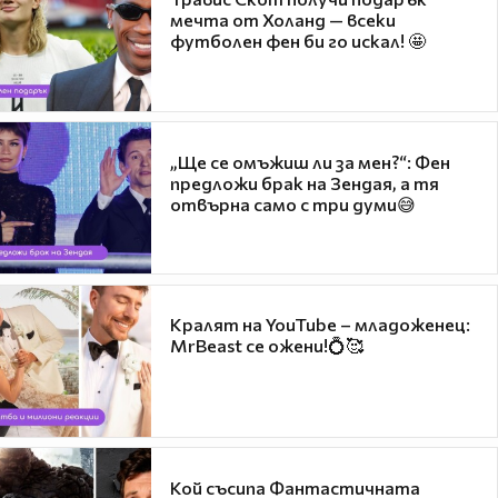
мечта от Холанд — всеки
футболен фен би го искал! 🤩
„Ще се омъжиш ли за мен?“: Фен
предложи брак на Зендая, а тя
отвърна само с три думи😅
Кралят на YouTube – младоженец:
MrBeast се ожени!💍🥰
Кой съсипа Фантастичната