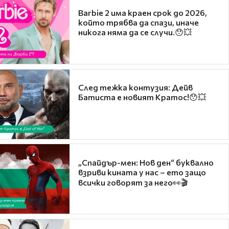
Barbie 2 има краен срок до 2026,
който трябва да спази, иначе
никога няма да се случи.😯💥
След тежка контузия: Дейв
Батиста е новият Кратос!😯💥
„Спайдър-мен: Нов ден“ буквално
взриви кината у нас – ето защо
всички говорят за него👀🎬