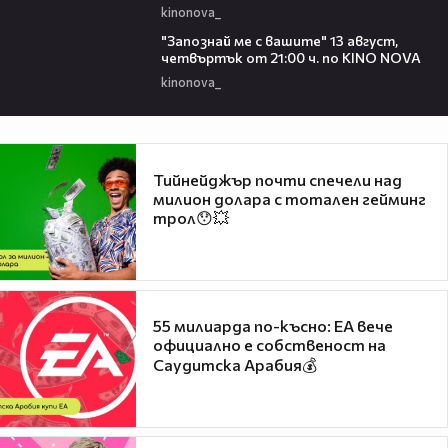
kinonova_
00:23
"Запознай ме с вашите" 13 август,
четвъртък от 21:00 ч. по KINO NOVA
kinonova_
Тийнейджър почти спечели над
милион долара с тотален гейминг
трол😯💥
55 милиарда по-късно: EA вече
официално е собственост на
Саудитска Арабия💰