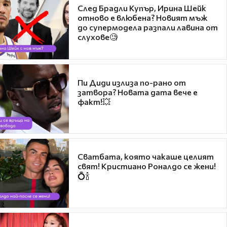
След Брадли Купър, Ирина Шейк
отново е влюбена? Новият мъж
до супермодела разпали лавина от
слухове🧐
Пи Диди излиза по-рано от
затвора? Новата дата вече е
факт!💥
Сватбата, която чакаше целият
свят! Кристиано Роналдо се жени!
💍🍾