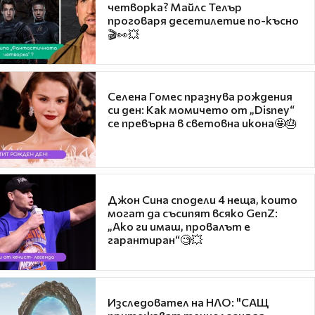
четворка? Майлс Телър
проговаря десетилетие по-късно
🎬👀💥
Селена Гомес празнува рождения
си ден: Как момичето от „Disney“
се превърна в световна икона🤩🎂
Джон Сина сподели 4 неща, които
могат да съсипят всяко GenZ:
„Ако ги имаш, провалът е
гарантиран“🧐💥
Изследовател на НЛО: "САЩ