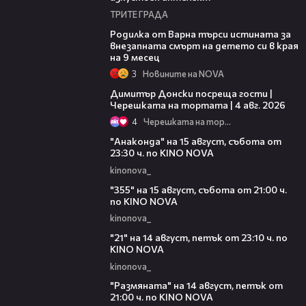
ТРИТЕ ГРАДА
03:09
Родилка от Варна търси истината за
внезапната смърт на детето си в края
на 9 месец
3
Новините на NOVA
17:43
Димитър Донски посреща гости |
Черешката на тортата | 4 авг. 2026
4
Черешката на тортата
00:30
"Анаконда" на 15 август, събота от
23:30 ч. по KINO NOVA
kinonova_
00:31
"355" на 15 август, събота от 21:00 ч.
по KINO NOVA
kinonova_
00:29
"21" на 14 август, петък от 23:10 ч. по
KINO NOVA
kinonova_
00:29
"Размянaта" на 14 август, петък от
21:00 ч. по KINO NOVA