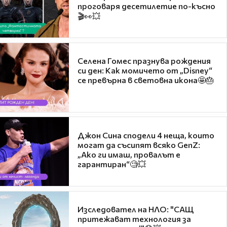
проговаря десетилетие по-късно
🎬👀💥
Селена Гомес празнува рождения
си ден: Как момичето от „Disney“
се превърна в световна икона🤩🎂
Джон Сина сподели 4 неща, които
могат да съсипят всяко GenZ:
„Ако ги имаш, провалът е
гарантиран“🧐💥
Изследовател на НЛО: "САЩ
притежават технология за