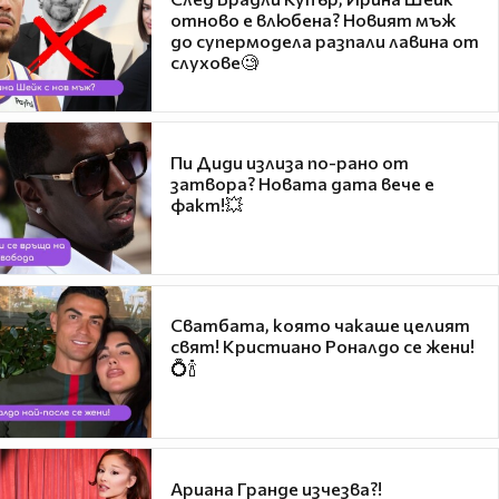
отново е влюбена? Новият мъж
до супермодела разпали лавина от
слухове🧐
Пи Диди излиза по-рано от
затвора? Новата дата вече е
факт!💥
Сватбата, която чакаше целият
свят! Кристиано Роналдо се жени!
💍🍾
Ариана Гранде изчезва?!