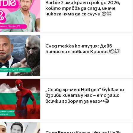
Barbie 2 има краен срок до 2026,
който трябва да спази, иначе
никога няма да се случи.😯💥
След тежка контузия: Дейв
Батиста е новият Кратос!😯💥
„Спайдър-мен: Нов ден“ буквално
взриви кината у нас – ето защо
всички говорят за него👀🎬
След Брадли Купър, Ирина Шейк