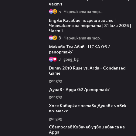
част 1
5
Черешката на тортата
10:44
Енджи Касабие посреща гости |
Черешката на тортата | 31 юли 2026 |
Част 1
8
Черешката на тортата
09:11
Макаби Тел Авив - ЦСКА 0:3 /
репортаж/
3
gong_bg
20:01
Dunav 2010 Ruse vs. Arda - Condensed
Game
gongbg
06:10
Дунав - Арда 0:2 /репортаж/
gongbg
00:31
Хосе Кабаркас остави Дунав с човек
по-малко
gongbg
01:07
Светослав Ковачев удвои аванса на
Арда