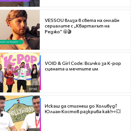
VESSOU влиза в света на онлайн
сериалите с „Кварталът на
Реджо“ 🤩🎬
VOID & Girl Code: Всичко за K-pop
сцената и мечтите им
07:50
Искаш да стигнеш до Холивуд?
Юлиан Костов разкрива как!👀💥