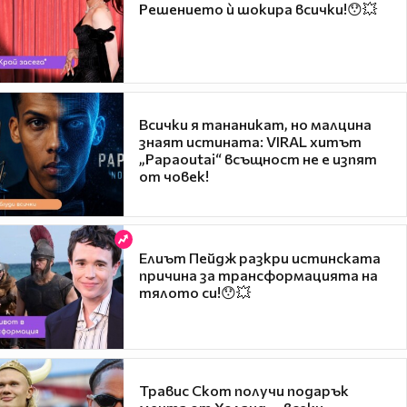
Решението ѝ шокира всички!😯💥
Всички я тананикат, но малцина
знаят истината: VIRAL хитът
„Papaoutai“ всъщност не е изпят
от човек!
Елиът Пейдж разкри истинската
причина за трансформацията на
тялото си!😯💥
Травис Скот получи подарък