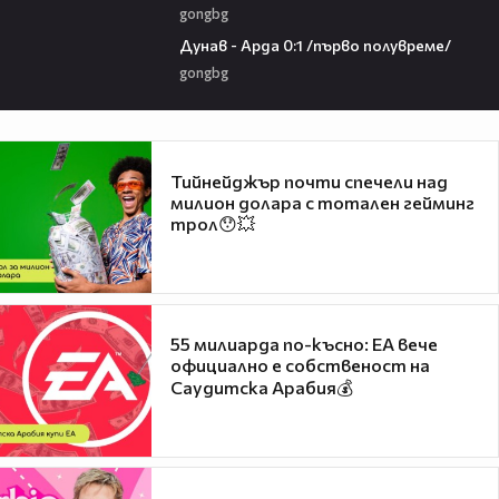
gongbg
03:00
Дунав - Арда 0:1 /първо полувреме/
gongbg
Тийнейджър почти спечели над
милион долара с тотален гейминг
трол😯💥
55 милиарда по-късно: EA вече
официално е собственост на
Саудитска Арабия💰