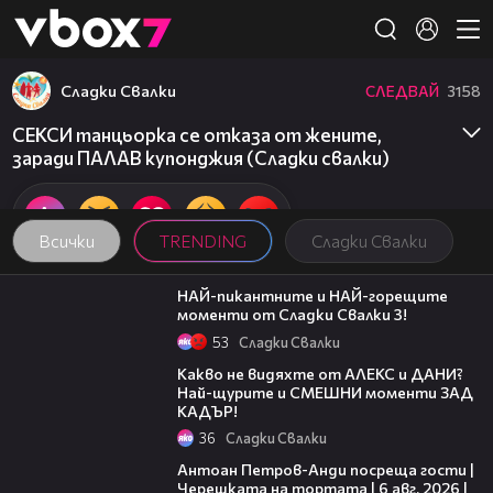
Member of
👾
Сладки Свалки
СЛЕДВАЙ
3158
СЕКСИ танцьорка се отказа от жените,
заради ПАЛАВ купонджия (Сладки свалки)
Всички
TRENDING
Сладки Свалки
03:11
НАЙ-пикантните и НАЙ-горещите
моменти от Сладки Свалки 3!
53
Сладки Свалки
02:23
Какво не видяхте от АЛЕКС и ДАНИ?
Най-щурите и СМЕШНИ моменти ЗАД
КАДЪР!
36
Сладки Свалки
19:09
Антоан Петров-Анди посреща гости |
Черешката на тортата | 6 авг. 2026 |