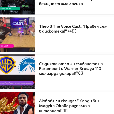
всъщност има логика
Theo в The Voice Cast: "Правен съм
в дискотека!" 👀💥
Съдията отложи сливането на
Paramount и Warner Bros. за 110
милиарда долара!😯💥
Любов или скандал? Карди Би и
Мадука Окойе разпалиха
интернет❤️‍🔥🔥