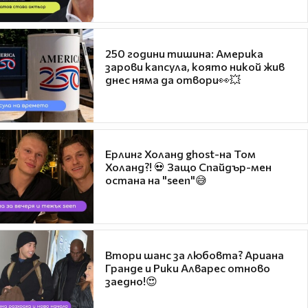
250 години тишина: Америка
зарови капсула, която никой жив
днес няма да отвори👀💥
Ерлинг Холанд ghost-на Том
Холанд?! 💀 Защо Спайдър-мен
остана на "seen"😅
Втори шанс за любовта? Ариана
Гранде и Рики Алварес отново
заедно!😍