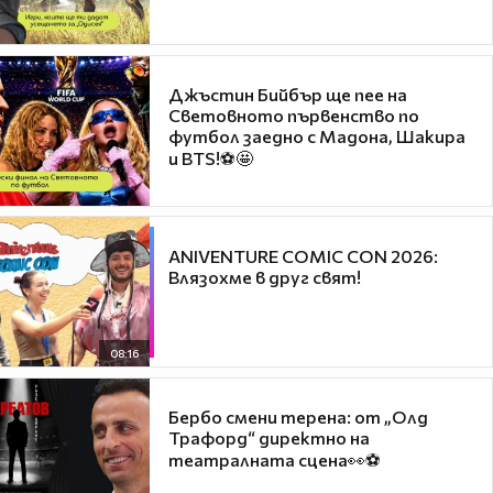
Джъстин Бийбър ще пее на
Световното първенство по
футбол заедно с Мадона, Шакира
и BTS!⚽🤩
ANIVENTURE COMIC CON 2026:
Влязохме в друг свят!
08:16
Бербо смени терена: от „Олд
Трафорд“ директно на
театралната сцена👀⚽