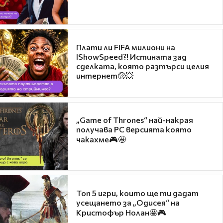
Плати ли FIFA милиони на
IShowSpeed?! Истината зад
сделката, която разтърси целия
интернет🤑💥
„Game of Thrones“ най-накрая
получава PC версията която
чакахме🎮🤩
Топ 5 игри, които ще ти дадат
усещането за „Одисея“ на
Кристофър Нолан🤩🎮