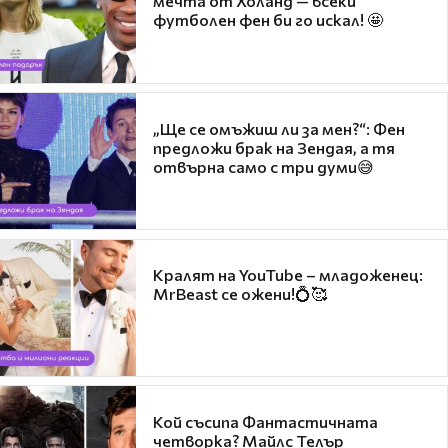
мечта от Холанд — всеки
футболен фен би го искал! 🤩
„Ще се омъжиш ли за мен?“: Фен
предложи брак на Зендая, а тя
отвърна само с три думи😅
Кралят на YouTube – младоженец:
MrBeast се ожени!💍🥰
Кой съсипа Фантастичната
четворка? Майлс Телър