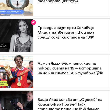
телепортация!"😯💥
Трагедия разтърси Холивуд:
Младата звезда от „Годзила
срещу Конг“ си отиде на 18🕊️
Ламин Ямал: Момчето, което
покори света на 19 — историята
на новия символ във футбола🤩⚽
Защо Ахил липсва от „Одисей“ на
Кристофър Нолън? Най-
странното решение във филма