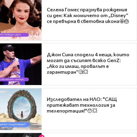
Селена Гомес празнува рождения
си ден: Как момичето от „Disney“
се превърна в световна икона🤩🎂
Джон Сина сподели 4 неща, които
могат да съсипят всяко GenZ:
„Ако ги имаш, провалът е
гарантиран“🧐💥
Изследовател на НЛО: "САЩ
притежават технология за
телепортация!"😯💥