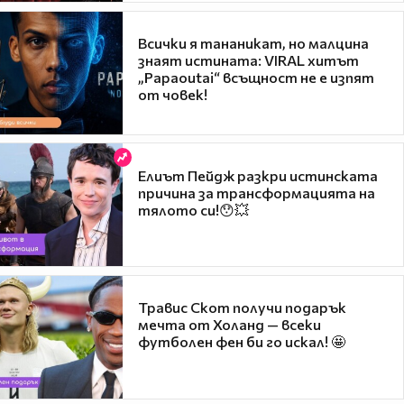
Всички я тананикат, но малцина
знаят истината: VIRAL хитът
„Papaoutai“ всъщност не е изпят
от човек!
Елиът Пейдж разкри истинската
причина за трансформацията на
тялото си!😯💥
Травис Скот получи подарък
мечта от Холанд — всеки
футболен фен би го искал! 🤩