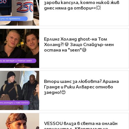
зарови капсула, която никой жив
днес няма да отвори👀💥
Ерлинг Холанд ghost-на Том
Холанд?! 💀 Защо Спайдър-мен
остана на "seen"😅
Втори шанс за любовта? Ариана
Гранде и Рики Алварес отново
заедно!😍
VESSOU влиза в света на онлайн
сериалите с „Кварталът на