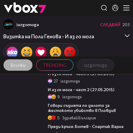
Member of
👾
iazgomoga
СЛЕДВАЙ
203
Визитка на Поли Генова - И аз го мога
Всички
TRENDING
iazgomoga
48:37
И аз го мога - част 3 (27.05.2015)
27
iazgomoga
46:32
И аз го мога - част 2 (27.05.2015)
9
iazgomoga
16:28
Говори съдията по делото за
жестокото убийство в Пловдив
5
Здравей България
05:30
Преди кръга: Ботев - Спартак Варна