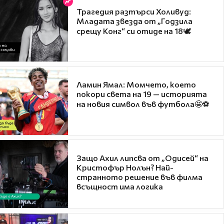
Трагедия разтърси Холивуд:
Младата звезда от „Годзила
срещу Конг“ си отиде на 18🕊️
Ламин Ямал: Момчето, което
покори света на 19 — историята
на новия символ във футбола🤩⚽
Защо Ахил липсва от „Одисей“ на
Кристофър Нолън? Най-
странното решение във филма
всъщност има логика