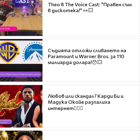
Theo в The Voice Cast: "Правен съм
в дискотека!" 👀💥
Съдията отложи сливането на
Paramount и Warner Bros. за 110
милиарда долара!😯💥
Любов или скандал? Карди Би и
Мадука Окойе разпалиха
интернет❤️‍🔥🔥