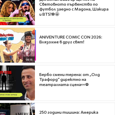
Световното първенство по
футбол заедно с Мадона, Шакира
и BTS!⚽🤩
ANIVENTURE COMIC CON 2026:
Влязохме в друг свят!
08:16
Бербо смени терена: от „Олд
Трафорд“ директно на
театралната сцена👀⚽
250 години тишина: Америка