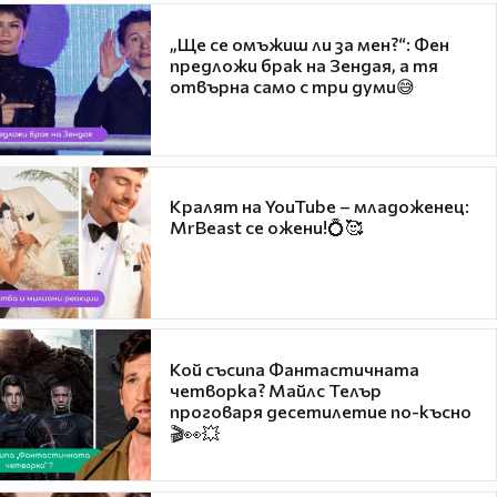
„Ще се омъжиш ли за мен?“: Фен
предложи брак на Зендая, а тя
отвърна само с три думи😅
Кралят на YouTube – младоженец:
MrBeast се ожени!💍🥰
Кой съсипа Фантастичната
четворка? Майлс Телър
проговаря десетилетие по-късно
🎬👀💥