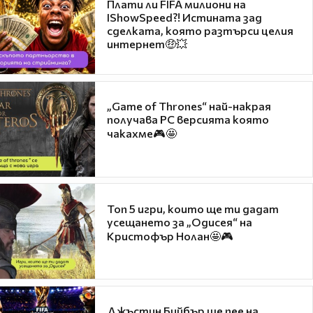
Плати ли FIFA милиони на
IShowSpeed?! Истината зад
сделката, която разтърси целия
интернет🤑💥
„Game of Thrones“ най-накрая
получава PC версията която
чакахме🎮🤩
Топ 5 игри, които ще ти дадат
усещането за „Одисея“ на
Кристофър Нолан🤩🎮
Джъстин Бийбър ще пее на