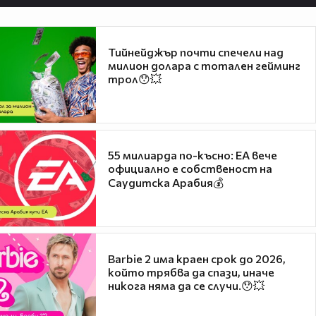
Тийнейджър почти спечели над
милион долара с тотален гейминг
трол😯💥
55 милиарда по-късно: EA вече
официално е собственост на
Саудитска Арабия💰
Barbie 2 има краен срок до 2026,
който трябва да спази, иначе
никога няма да се случи.😯💥