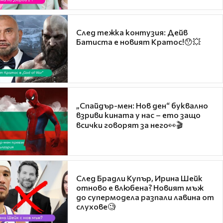
След тежка контузия: Дейв
Батиста е новият Кратос!😯💥
„Спайдър-мен: Нов ден“ буквално
взриви кината у нас – ето защо
всички говорят за него👀🎬
След Брадли Купър, Ирина Шейк
отново е влюбена? Новият мъж
до супермодела разпали лавина от
слухове🧐