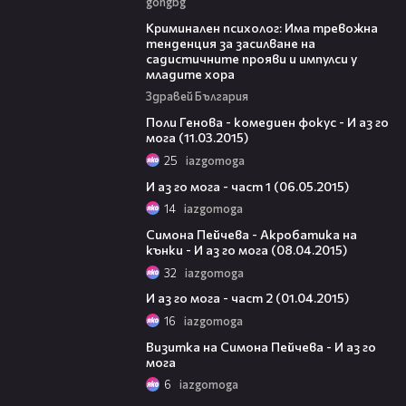
gongbg
09:42
Криминален психолог: Има тревожна
тенденция за засилване на
садистичните прояви и импулси у
младите хора
Здравей България
10:57
Поли Генова - комедиен фокус - И аз го
мога (11.03.2015)
25
iazgomoga
23:19
И аз го мога - част 1 (06.05.2015)
14
iazgomoga
11:56
Симона Пейчева - Акробатика на
кънки - И аз го мога (08.04.2015)
32
iazgomoga
42:39
И аз го мога - част 2 (01.04.2015)
16
iazgomoga
00:44
Визитка на Симона Пейчева - И аз го
мога
6
iazgomoga