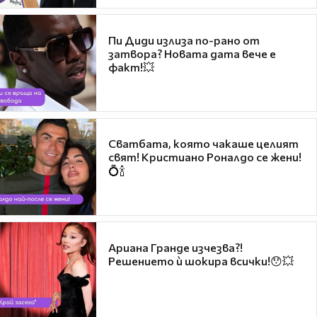
Пи Диди излиза по-рано от
затвора? Новата дата вече е
факт!💥
Сватбата, която чакаше целият
свят! Кристиано Роналдо се жени!
💍🍾
Ариана Гранде изчезва?!
Решението ѝ шокира всички!😯💥