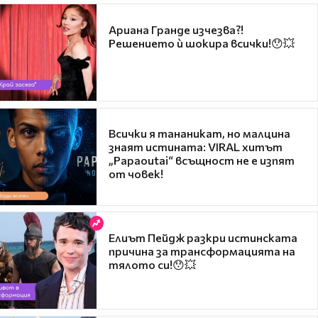
Ариана Гранде изчезва?!
Решението ѝ шокира всички!😯💥
Всички я тананикат, но малцина
знаят истината: VIRAL хитът
„Papaoutai“ всъщност не е изпят
от човек!
Елиът Пейдж разкри истинската
причина за трансформацията на
тялото си!😯💥