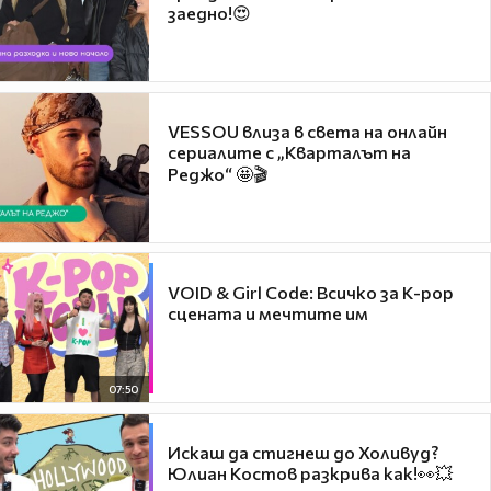
заедно!😍
VESSOU влиза в света на онлайн
сериалите с „Кварталът на
Реджо“ 🤩🎬
VOID & Girl Code: Всичко за K-pop
сцената и мечтите им
07:50
Искаш да стигнеш до Холивуд?
Юлиан Костов разкрива как!👀💥