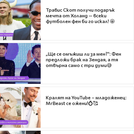
Травис Скот получи подарък
мечта от Холанд — всеки
футболен фен би го искал! 🤩
„Ще се омъжиш ли за мен?“: Фен
предложи брак на Зендая, а тя
отвърна само с три думи😅
Кралят на YouTube – младоженец:
MrBeast се ожени!💍🥰