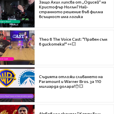
Защо Ахил липсва от „Одисей“ на
Кристофър Нолън? Най-
странното решение във филма
всъщност има логика
Theo в The Voice Cast: "Правен съм
в дискотека!" 👀💥
Съдията отложи сливането на
Paramount и Warner Bros. за 110
милиарда долара!😯💥
Любов или скандал? Карди Би и