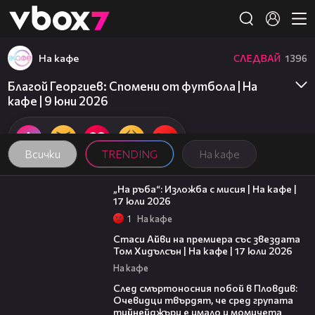
Member of
👾
На кафе
СЛЕДВАЙ
1396
Благой Георгиев: Спомени от футбола | На
кафе | 9 юни 2026
Всички
TRENDING
На кафе
09:09
„На ръба“: Изложба с мисия | На кафе |
17 юли 2026
1
На кафе
02:58
Стаси Айви на премиера със звездата
Том Хидълсън | На кафе | 17 юли 2026
На кафе
09:32
След смъртоносния побой в Пловдив:
Очевидци твърдят, че сред групата
тийнейджъри е имало и момичета