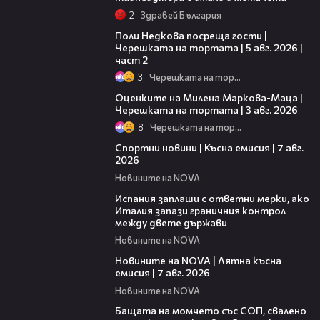
2
Здравей България
13:03
Поли Недкова посреща гости |
Черешката на тортата | 5 авг. 2026 |
част 2
3
Черешката на тортата
14:06
Оценките на Милена Маркова-Маца |
Черешката на тортата | 3 авг. 2026
8
Черешката на тортата
03:46
Спортни новини | Късна емисия | 7 авг.
2026
Новините на NOVA
00:51
Испания заплаши с ответни мерки, ако
Италия запази граничния контрол
между двете държави
Новините на NOVA
21:18
Новините на NOVA | Лятна късна
емисия | 7 авг. 2026
Новините на NOVA
00:30
Бащата на момчето със СОП, свалено