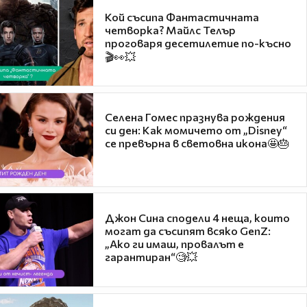
Кой съсипа Фантастичната
четворка? Майлс Телър
проговаря десетилетие по-късно
🎬👀💥
Селена Гомес празнува рождения
си ден: Как момичето от „Disney“
се превърна в световна икона🤩🎂
Джон Сина сподели 4 неща, които
могат да съсипят всяко GenZ:
„Ако ги имаш, провалът е
гарантиран“🧐💥