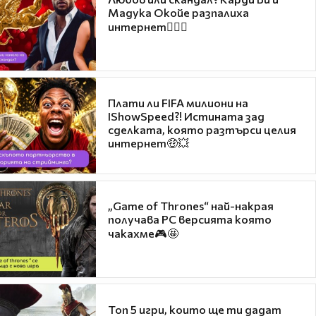
Мадука Окойе разпалиха
интернет❤️‍🔥🔥
Плати ли FIFA милиони на
IShowSpeed?! Истината зад
сделката, която разтърси целия
интернет🤑💥
„Game of Thrones“ най-накрая
получава PC версията която
чакахме🎮🤩
Топ 5 игри, които ще ти дадат