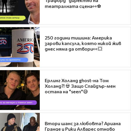
Трафорд“ директно на
театралната сцена👀⚽
250 години тишина: Америка
зарови капсула, която никой жив
днес няма да отвори👀💥
Ерлинг Холанд ghost-на Том
Холанд?! 💀 Защо Спайдър-мен
остана на "seen"😅
Втори шанс за любовта? Ариана
Гранде и Рики Алварес отново