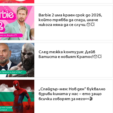
Barbie 2 има краен срок до 2026,
който трябва да спази, иначе
никога няма да се случи.😯💥
След тежка контузия: Дейв
Батиста е новият Кратос!😯💥
„Спайдър-мен: Нов ден“ буквално
взриви кината у нас – ето защо
всички говорят за него👀🎬