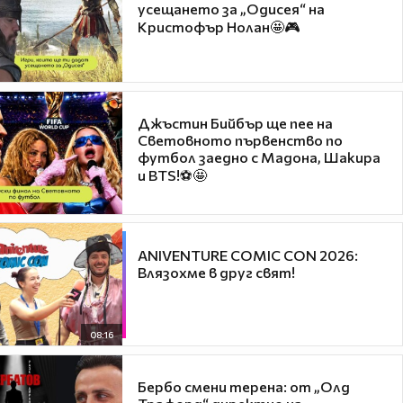
усещането за „Одисея“ на
Кристофър Нолан🤩🎮
Джъстин Бийбър ще пее на
Световното първенство по
футбол заедно с Мадона, Шакира
и BTS!⚽🤩
ANIVENTURE COMIC CON 2026:
Влязохме в друг свят!
08:16
Бербо смени терена: от „Олд