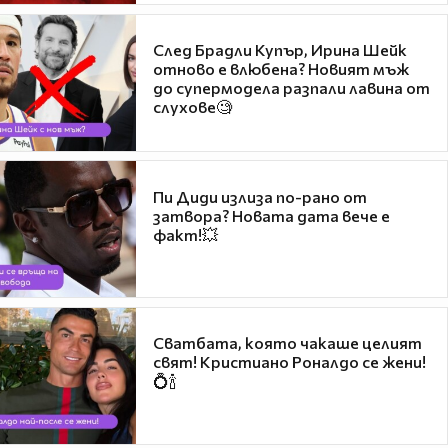
След Брадли Купър, Ирина Шейк
отново е влюбена? Новият мъж
до супермодела разпали лавина от
слухове🧐
Пи Диди излиза по-рано от
затвора? Новата дата вече е
факт!💥
Сватбата, която чакаше целият
свят! Кристиано Роналдо се жени!
💍🍾