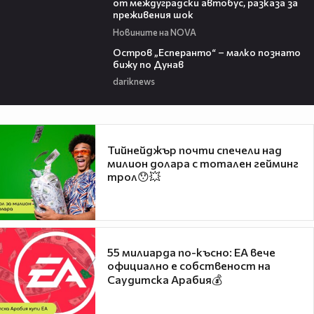
от междуградски автобус, разказа за
преживения шок
Новините на NOVA
00:04
Остров „Есперанто“ – малко познато
бижу по Дунав
dariknews
Тийнейджър почти спечели над
милион долара с тотален гейминг
трол😯💥
55 милиарда по-късно: EA вече
официално е собственост на
Саудитска Арабия💰