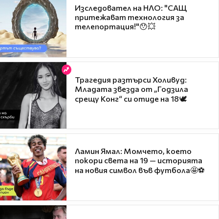
Изследовател на НЛО: "САЩ
притежават технология за
телепортация!"😯💥
Трагедия разтърси Холивуд:
Младата звезда от „Годзила
срещу Конг“ си отиде на 18🕊️
Ламин Ямал: Момчето, което
покори света на 19 — историята
на новия символ във футбола🤩⚽