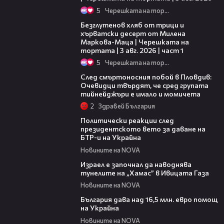
5
Черешката на тортата
16:02
Безглутенов хляб от трици и
хърватски десерт от Милена
Маркова-Маца | Черешката на
тортата | 3 авг. 2026 | част 1
5
Черешката на тортата
09:32
След смъртоносния побой в Пловдив:
Очевидци твърдят, че сред групата
тийнейджъри е имало и момичета
2
Здравей България
01:34
Политически реакции след
президентското вето за даване на
БТР-и на Украйна
Новините на NOVA
00:41
Израел е започнал да наводнява
тунелите на „Хамас” в Ивицата Газа
Новините на NOVA
02:47
България дава над 16,5 млн. евро помощ
на Украйна
Новините на NOVA