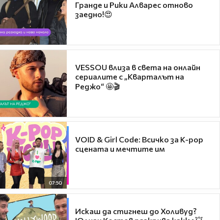
Гранде и Рики Алварес отново
заедно!😍
VESSOU влиза в света на онлайн
сериалите с „Кварталът на
Реджо“ 🤩🎬
VOID & Girl Code: Всичко за K-pop
сцената и мечтите им
07:50
Искаш да стигнеш до Холивуд?