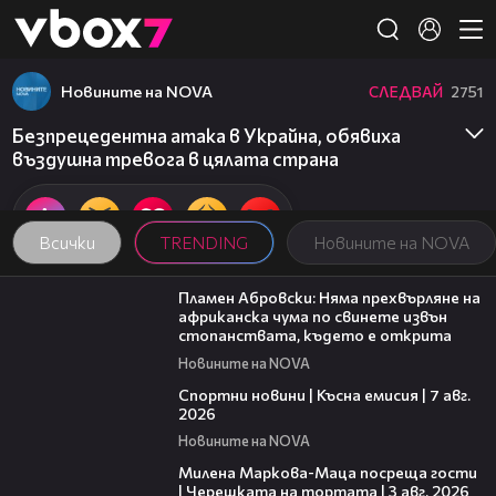
Member of
👾
Новините на NOVA
СЛЕДВАЙ
2751
Безпрецедентна атака в Украйна, обявиха
въздушна тревога в цялата страна
Всички
TRENDING
Новините на NOVA
13:17
Пламен Абровски: Няма прехвърляне на
африканска чума по свинете извън
стопанствата, където е открита
Новините на NOVA
03:46
Спортни новини | Късна емисия | 7 авг.
2026
Новините на NOVA
20:17
Милена Маркова-Маца посреща гости
| Черешката на тортата | 3 авг. 2026