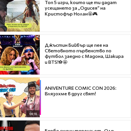
Топ 5 игри, които ще ти дадат
усещането за „Одисея“ на
Кристофър Нолан🤩🎮
Джъстин Бийбър ще пее на
Световното първенство по
футбол заедно с Мадона, Шакира
и BTS!⚽🤩
ANIVENTURE COMIC CON 2026:
Влязохме в друг свят!
08:16
Бербо смени терена: от „Олд