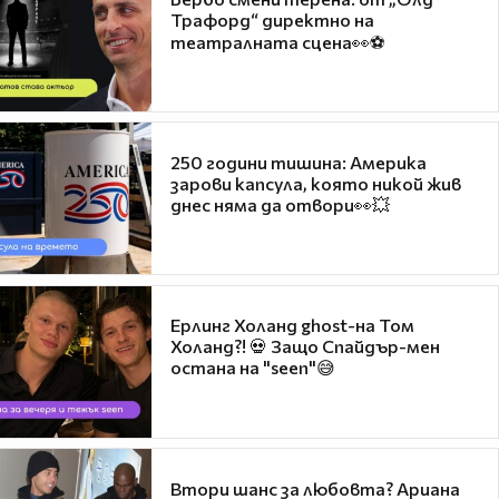
Трафорд“ директно на
театралната сцена👀⚽
250 години тишина: Америка
зарови капсула, която никой жив
днес няма да отвори👀💥
Ерлинг Холанд ghost-на Том
Холанд?! 💀 Защо Спайдър-мен
остана на "seen"😅
Втори шанс за любовта? Ариана