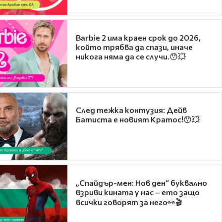
Barbie 2 има краен срок до 2026,
който трябва да спази, иначе
никога няма да се случи.😯💥
След тежка контузия: Дейв
Батиста е новият Кратос!😯💥
„Спайдър-мен: Нов ден“ буквално
взриви кината у нас – ето защо
всички говорят за него👀🎬