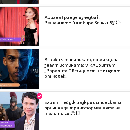
Ариана Гранде изчезва?!
Решението ѝ шокира всички!😯💥
Всички я тананикат, но малцина
знаят истината: VIRAL хитът
„Papaoutai“ всъщност не е изпят
от човек!
Елиът Пейдж разкри истинската
причина за трансформацията на
тялото си!😯💥