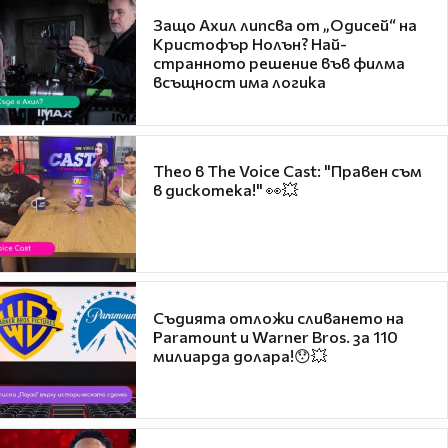
Защо Ахил липсва от „Одисей“ на
Кристофър Нолън? Най-
странното решение във филма
всъщност има логика
Theo в The Voice Cast: "Правен съм
в дискотека!" 👀💥
Съдията отложи сливането на
Paramount и Warner Bros. за 110
милиарда долара!😯💥