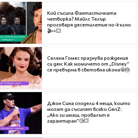
Кой съсипа Фантастичната
четворка? Майлс Телър
проговаря десетилетие по-късно
🎬👀💥
Селена Гомес празнува рождения
си ден: Как момичето от „Disney“
се превърна в световна икона🤩🎂
Джон Сина сподели 4 неща, които
могат да съсипят всяко GenZ:
„Ако ги имаш, провалът е
гарантиран“🧐💥