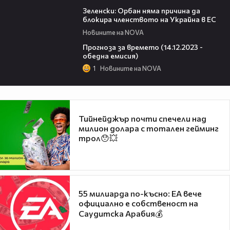
02:20
Зеленски: Орбан няма причина да
блокира членството на Украйна в ЕС
Новините на NOVA
02:10
Прогноза за времето (14.12.2023 -
обедна емисия)
1
Новините на NOVA
Тийнейджър почти спечели над
милион долара с тотален гейминг
трол😯💥
55 милиарда по-късно: EA вече
официално е собственост на
Саудитска Арабия💰