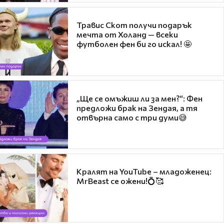
Травис Скот получи подарък
мечта от Холанд — всеки
футболен фен би го искал! 🤩
„Ще се омъжиш ли за мен?“: Фен
предложи брак на Зендая, а тя
отвърна само с три думи😅
Кралят на YouTube – младоженец:
MrBeast се ожени!💍🥰