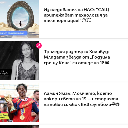
Изследовател на НЛО: "САЩ
притежават технология за
телепортация!"😯💥
Трагедия разтърси Холивуд:
Младата звезда от „Годзила
срещу Конг“ си отиде на 18🕊️
Ламин Ямал: Момчето, което
покори света на 19 — историята
на новия символ във футбола🤩⚽