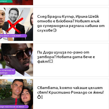
След Брадли Купър, Ирина Шейк
отново е влюбена? Новият мъж
до супермодела разпали лавина от
слухове🧐
Пи Диди излиза по-рано от
затвора? Новата дата вече е
факт!💥
Сватбата, която чакаше целият
свят! Кристиано Роналдо се жени!
💍🍾