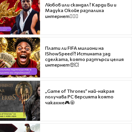
Любов или скандал? Карди Би и
Мадука Окойе разпалиха
интернет❤️‍🔥🔥
Плати ли FIFA милиони на
IShowSpeed?! Истината зад
сделката, която разтърси целия
интернет🤑💥
„Game of Thrones“ най-накрая
получава PC версията която
чакахме🎮🤩