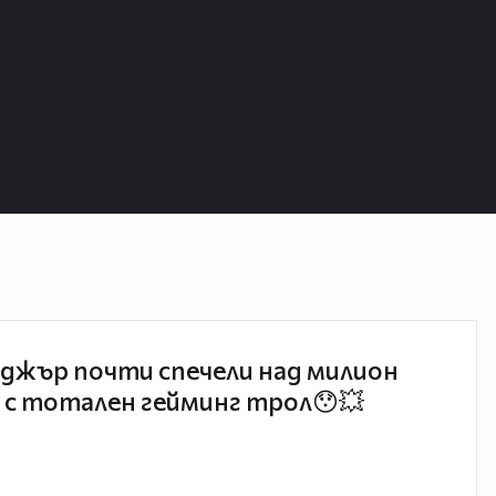
джър почти спечели над милион
 с тотален гейминг трол😯💥