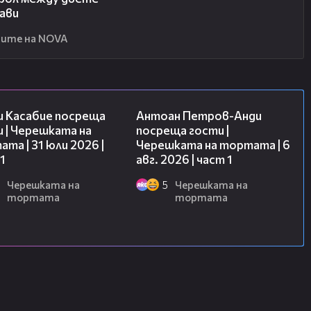
ави
ите на NOVA
10:44
19:09
и Касабие посреща
Антоан Петров-Анди
 | Черешката на
посреща гости |
та | 31 юли 2026 |
Черешката на тортата | 6
1
авг. 2026 | част 1
Черешката на
5
Черешката на
тортата
тортата