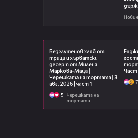
държ
Новин
16:02
Безглутенов хляб от
Ендж
трици и хърватски
гости
десерт от Милена
торта
Маркова-Маца |
Част 
Черешката на тортата | 3
7
авг. 2026 | част 1
5
Черешката на
тортата