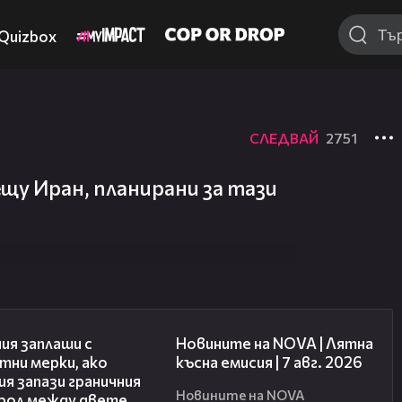
Quizbox
СЛЕДВАЙ
2751
щу Иран, планирани за тази
00:51
21:18
ия заплаши с
Новините на NOVA | Лятна
тни мерки, ако
късна емисия | 7 авг. 2026
я запази граничния
Новините на NOVA
рол между двете