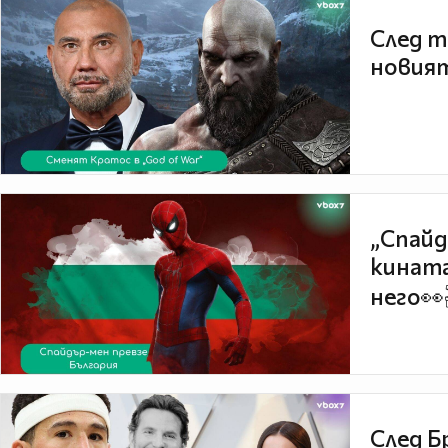
След т
новият
„Спайд
кината
него👀
След Б