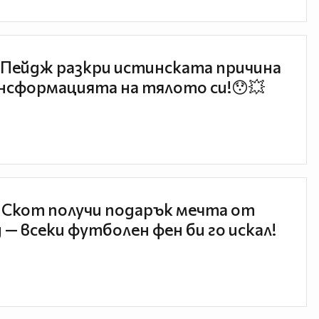
Пейдж разкри истинската причина
нсформацията на тялото си!😯💥
 Скот получи подарък мечта от
 — всеки футболен фен би го искал!