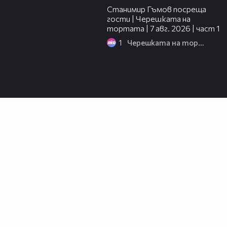
Станимир Гъмов посреща
гости | Черешката на
тортата | 7 авг. 2026 | част 1
1
Черешката на тортата