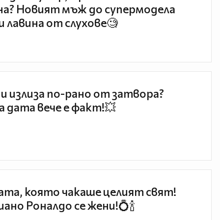
а? Новият мъж до супермодела
и лавина от слухове🧐
и излиза по-рано от затвора?
 дата вече е факт!💥
та, която чакаше целият свят!
ано Роналдо се жени!💍🍾