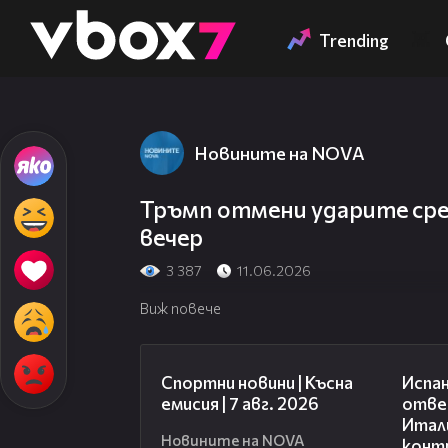
Member of
👾
Trending
Новините на NOVA
Тръмп отмени ударите сре
вечер
3 387
11.06.2026
Виж повече
03:46
Спортни новини | Късна
Испан
емисия | 7 авг. 2026
отве
Итали
Новините на NOVA
конт