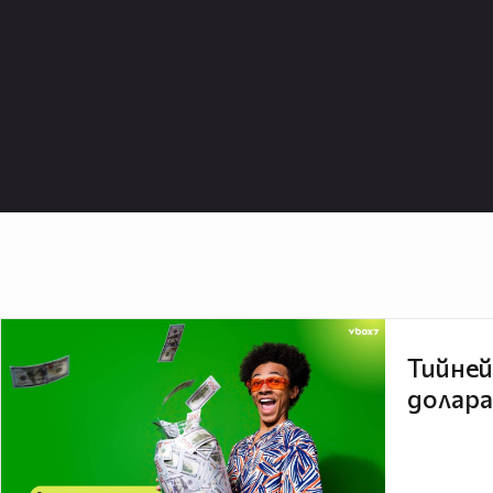
Тийней
долара