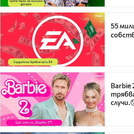
55 мил
собств
Barbie
трябва
случи.