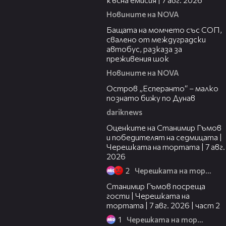
Новините на NOVA
00:30
Бащата на момчето със СОП,
свалено от междуградски
автобус, разказа за
преживения шок
Новините на NOVA
00:04
Остров „Есперанто“ – малко
познато бижу по Дунав
dariknews
02:15
Оценките на Станимир Гъмов
и победителят на седмицата |
Черешката на тортата | 7 авг.
2026
2
Черешката на тортата
12:30
Станимир Гъмов посреща
гости | Черешката на
тортата | 7 авг. 2026 | част 2
1
Черешката на тортата
16:22