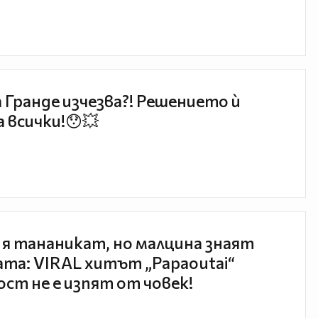
 Гранде изчезва?! Решението ѝ
 всички!😯💥
 я тананикат, но малцина знаят
та: VIRAL хитът „Papaoutai“
ст не е изпят от човек!