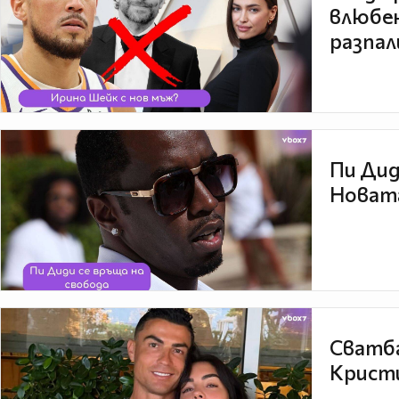
влюбен
разпал
Пи Дид
Новата
Сватба
Кристи