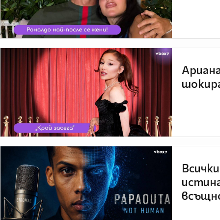
Ариана
шокира
Всички
истина
всъщно