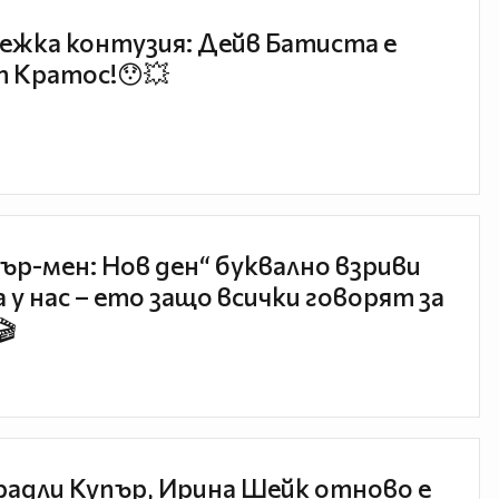
ежка контузия: Дейв Батиста е
 Кратос!😯💥
ър-мен: Нов ден“ буквално взриви
 у нас – ето защо всички говорят за
🎬
радли Купър, Ирина Шейк отново е