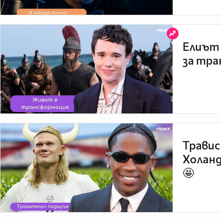
Елиът 
за тра
Травис
Холанд
🤩