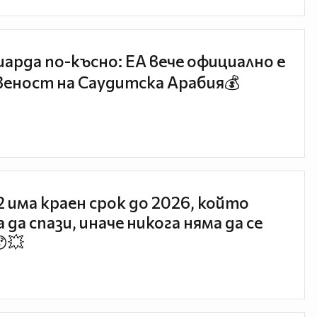
иарда по-късно: EA вече официално е
еност на Саудитска Арабия💰
 2 има краен срок до 2026, който
 да спази, иначе никога няма да се
😯💥