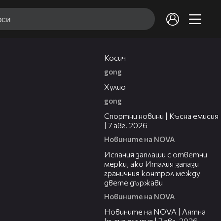
10:17
Косич
gong
09:40
Хулио
gong
03:46
Спортни новини | Късна емисия
| 7 авг. 2026
Новините на NOVA
00:51
Испания заплаши с ответни
мерки, ако Италия запази
граничния контрол между
двете държави
Новините на NOVA
21:18
Новините на NOVA | Лятна
късна емисия | 7 авг. 2026