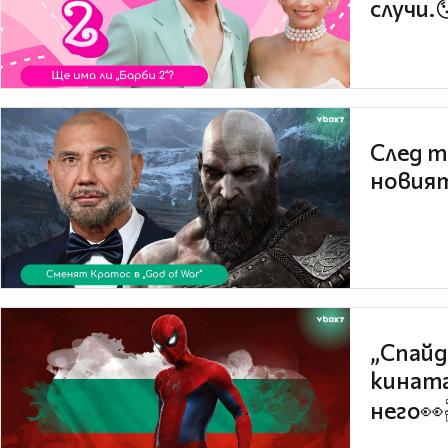
случи.
След т
новият
„Спайд
кината
него👀