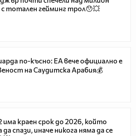
джър почти спечели над милион
 с тотален гейминг трол😯💥
иарда по-късно: EA вече официално е
еност на Саудитска Арабия💰
 2 има краен срок до 2026, който
 да спази, иначе никога няма да се