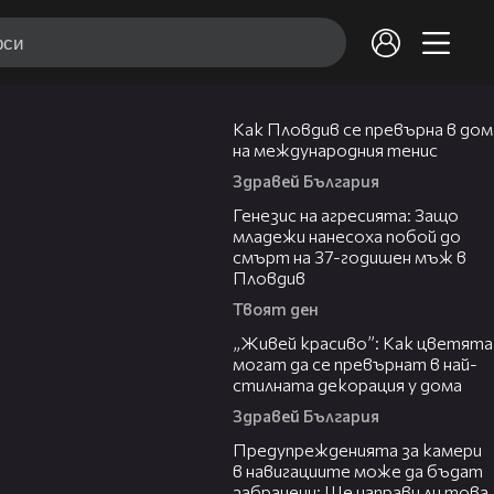
03:09
Как Пловдив се превърна в дом
на международния тенис
Здравей България
13:28
Генезис на агресията: Защо
младежи нанесоха побой до
смърт на 37-годишен мъж в
Пловдив
Твоят ден
04:11
„Живей красиво”: Как цветята
могат да се превърнат в най-
стилната декорация у дома
Здравей България
15:40
Предупрежденията за камери
в навигациите може да бъдат
забранени: Ще направи ли това