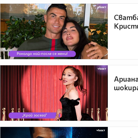
Сватба
Кристи
Ариана
шокира