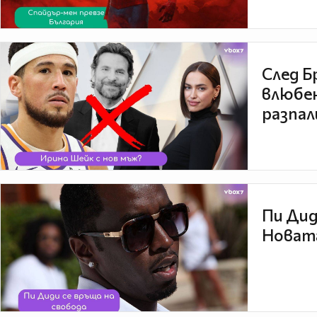
След Б
влюбен
разпал
Пи Дид
Новата