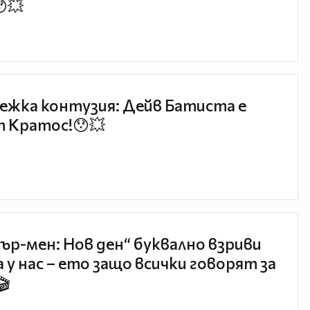
😯💥
ежка контузия: Дейв Батиста е
 Кратос!😯💥
ър-мен: Нов ден“ буквално взриви
 у нас – ето защо всички говорят за
🎬