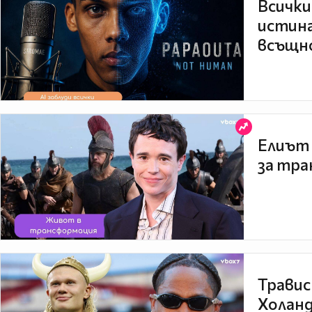
Всички
истина
всъщно
Елиът 
за тра
Травис
Холанд