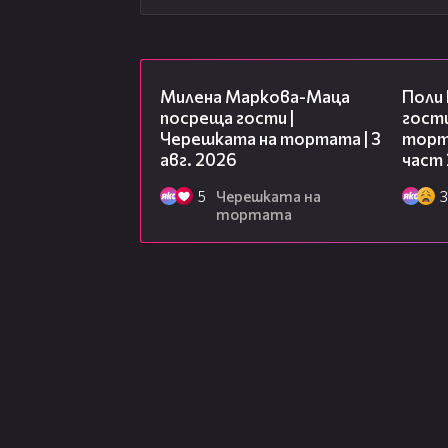
20:17
Милена Маркова-Маца
Поли
посреща гости |
гости
Черешката на тортата | 3
торта
авг. 2026
част 
5
Черешката на
3
тортата