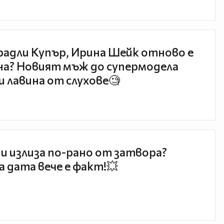
радли Купър, Ирина Шейк отново е
а? Новият мъж до супермодела
и лавина от слухове🧐
и излиза по-рано от затвора?
 дата вече е факт!💥