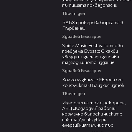
пътищата по-безопасни
Твоят ден
03:57
БАБХ проверява борсата в
Първенец
Здравей България
03:32
Spice Music Festival отново
превзема Бургас: С какви
звезди и изненади започва
тазгодишното издание
Здравей България
12:08
Колко уязвима е Европа от
конфликта в Близкия изток
Твоят ден
00:59
Износът на ток е рекорден,
АЕЦ „Козлодуй“ работи
нормално въпреки ниските
нива на Дунав, увери
енергийният министър