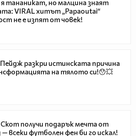
 я тананикат, но малцина знаят
та: VIRAL хитът „Papaoutai“
ст не е изпят от човек!
Пейдж разкри истинската причина
нсформацията на тялото си!😯💥
 Скот получи подарък мечта от
 — всеки футболен фен би го искал!