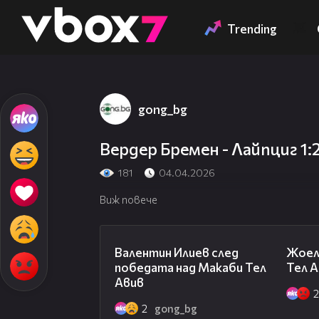
Member of
👾
Trending
gong_bg
Вердер Бремен - Лайпциг 1
181
04.04.2026
Виж повече
06:38
Валентин Илиев след
Жоел
победата над Макаби Тел
Тел А
Авив
2
gong_bg