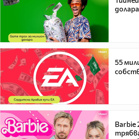
Тийней
долара
55 мил
собств
Barbie
трябва