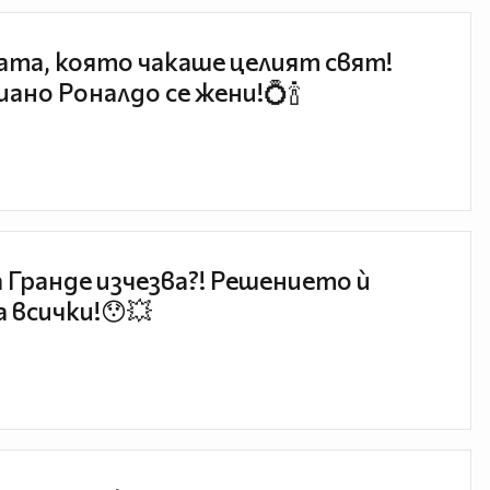
та, която чакаше целият свят!
ано Роналдо се жени!💍🍾
 Гранде изчезва?! Решението ѝ
 всички!😯💥