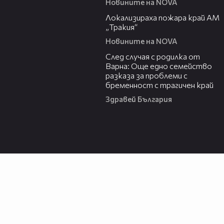
Новините на NOVA
03:03
Локализираха пожара край АМ
„Тракия“
Новините на NOVA
07:02
След случая с родилка от
Варна: Още едно семейство
разказа за проблеми с
бременност с трагичен край
Здравей България