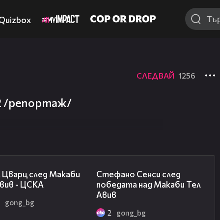
Quizbox
СЛЕДВАЙ
1256
:2 /репортаж/
02:27
03:43
 Цварц след Макаби
Стефано Сенси след
вив - ЦСКА
победата над Макаби Тел
Авив
2
gong_bg
2
gong_bg