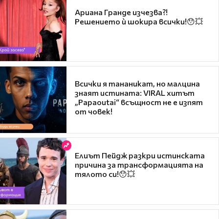
Ариана Гранде изчезва?!
Решението ѝ шокира всички!😯💥
Всички я тананикат, но малцина
знаят истината: VIRAL хитът
„Papaoutai“ всъщност не е изпят
от човек!
Елиът Пейдж разкри истинската
причина за трансформацията на
тялото си!😯💥