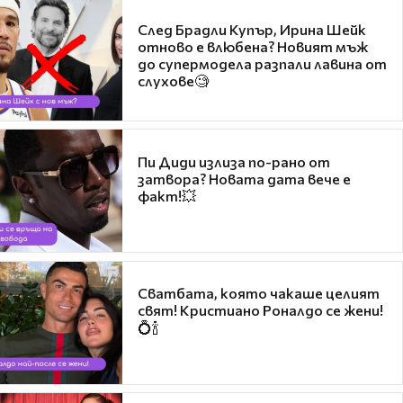
След Брадли Купър, Ирина Шейк
отново е влюбена? Новият мъж
до супермодела разпали лавина от
слухове🧐
Пи Диди излиза по-рано от
затвора? Новата дата вече е
факт!💥
Сватбата, която чакаше целият
свят! Кристиано Роналдо се жени!
💍🍾