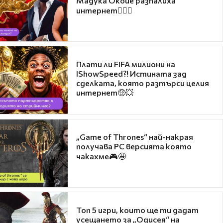
Мадука Окойе разпалиха
интернет❤️‍🔥🔥
Плати ли FIFA милиони на
IShowSpeed?! Истината зад
сделката, която разтърси целия
интернет🤑💥
„Game of Thrones“ най-накрая
получава PC версията която
чакахме🎮🤩
Топ 5 игри, които ще ти дадат
усещането за „Одисея“ на