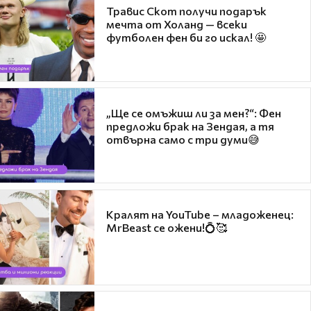
Травис Скот получи подарък
мечта от Холанд — всеки
футболен фен би го искал! 🤩
„Ще се омъжиш ли за мен?“: Фен
предложи брак на Зендая, а тя
отвърна само с три думи😅
Кралят на YouTube – младоженец:
MrBeast се ожени!💍🥰