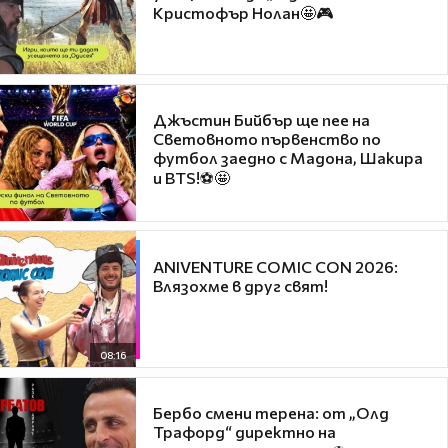
Кристофър Нолан🤩🎮
Джъстин Бийбър ще пее на
Световното първенство по
футбол заедно с Мадона, Шакира
и BTS!⚽🤩
ANIVENTURE COMIC CON 2026:
Влязохме в друг свят!
08:16
Бербо смени терена: от „Олд
Трафорд“ директно на