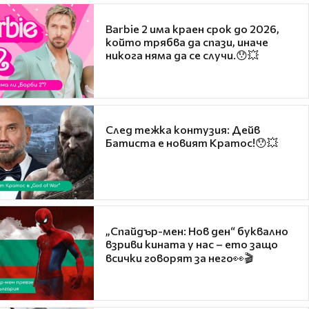
Barbie 2 има краен срок до 2026,
който трябва да спази, иначе
никога няма да се случи.😯💥
След тежка контузия: Дейв
Батиста е новият Кратос!😯💥
„Спайдър-мен: Нов ден“ буквално
взриви кината у нас – ето защо
всички говорят за него👀🎬