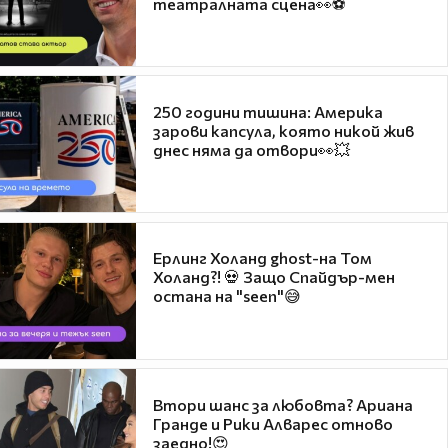
театралната сцена👀⚽
250 години тишина: Америка
зарови капсула, която никой жив
днес няма да отвори👀💥
Ерлинг Холанд ghost-на Том
Холанд?! 💀 Защо Спайдър-мен
остана на "seen"😅
Втори шанс за любовта? Ариана
Гранде и Рики Алварес отново
заедно!😍