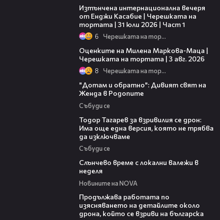
Изтънчена интернационална вечеря
от Енджи Касабие | Черешката на
тортата | 31 юли 2026 | Част 1
6
Черешката на тортата
14:06
Оценките на Милена Маркова-Маца |
Черешката на тортата | 3 авг. 2026
8
Черешката на тортата
06:40
"Дотам и обратно": Дивият свят на
Женда в Родопите
Събуди се
15:02
Тодор Тагарев за взривилия се дрон:
Има още една версия, която не трябва
да изключваме
Събуди се
00:56
Слънчево време с локални валежи в
неделя
Новините на NOVA
03:59
Продължава работата по
изясняването на детайлите около
дрона, който се взриви на българска