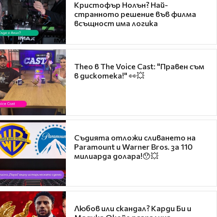
Кристофър Нолън? Най-
странното решение във филма
всъщност има логика
Theo в The Voice Cast: "Правен съм
в дискотека!" 👀💥
Съдията отложи сливането на
Paramount и Warner Bros. за 110
милиарда долара!😯💥
Любов или скандал? Карди Би и