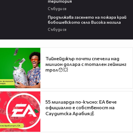
територия
Събуди се
03:41
Продължава гасенето на пожара край
бобошевското село Висока могила
Събуди се
Тийнейджър почти спечели над
милион долара с тотален гейминг
трол😯💥
55 милиарда по-късно: EA вече
официално е собственост на
Саудитска Арабия💰