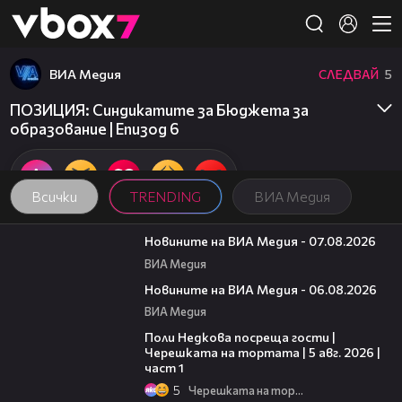
Member of
👾
ВИА Медия
СЛЕДВАЙ
5
ПОЗИЦИЯ: Синдикатите за Бюджета за
образование | Епизод 6
Всички
TRENDING
ВИА Медия
19:32
Новините на ВИА Медия - 07.08.2026
ВИА Медия
22:43
Новините на ВИА Медия - 06.08.2026
ВИА Медия
19:25
Поли Недкова посреща гости |
Черешката на тортата | 5 авг. 2026 |
част 1
5
Черешката на тортата
18:07