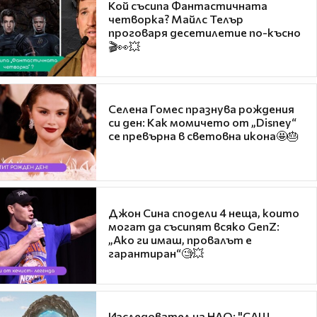
Кой съсипа Фантастичната
четворка? Майлс Телър
проговаря десетилетие по-късно
🎬👀💥
Селена Гомес празнува рождения
си ден: Как момичето от „Disney“
се превърна в световна икона🤩🎂
Джон Сина сподели 4 неща, които
могат да съсипят всяко GenZ:
„Ако ги имаш, провалът е
гарантиран“🧐💥
Изследовател на НЛО: "САЩ