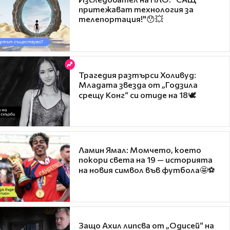
притежават технология за
телепортация!"😯💥
Трагедия разтърси Холивуд:
Младата звезда от „Годзила
срещу Конг“ си отиде на 18🕊️
Ламин Ямал: Момчето, което
покори света на 19 — историята
на новия символ във футбола🤩⚽
Защо Ахил липсва от „Одисей“ на