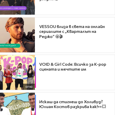
VESSOU влиза в света на онлайн
сериалите с „Кварталът на
Реджо“ 🤩🎬
VOID & Girl Code: Всичко за K-pop
сцената и мечтите им
07:50
Искаш да стигнеш до Холивуд?
Юлиан Костов разкрива как!👀💥