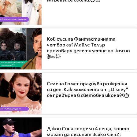
Кой съсипа Фантастичната
четворка? Майлс Телър
проговаря десетилетие по-късно
🎬👀💥
Селена Гомес празнува рождения
си ден: Как момичето от „Disney“
се превърна в световна икона🤩🎂
Джон Сина сподели 4 неща, които
могат да съсипят всяко GenZ: