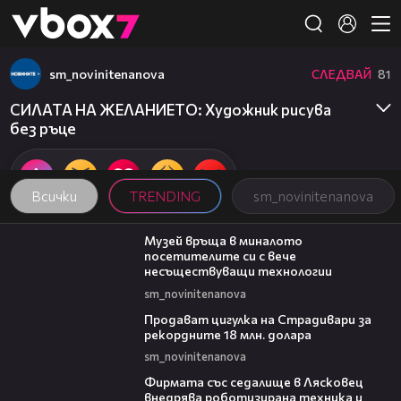
Member of
👾
sm_novinitenanova
СЛЕДВАЙ
81
СИЛАТА НА ЖЕЛАНИЕТО: Художник рисува
без ръце
Всички
TRENDING
sm_novinitenanova
01:15
Музей връща в миналото
посетителите си с вече
несъществуващи технологии
sm_novinitenanova
01:05
Продават цигулка на Страдивари за
рекордните 18 млн. долара
sm_novinitenanova
00:06
Фирмата със седалище в Лясковец
внедрява роботизирана техника и