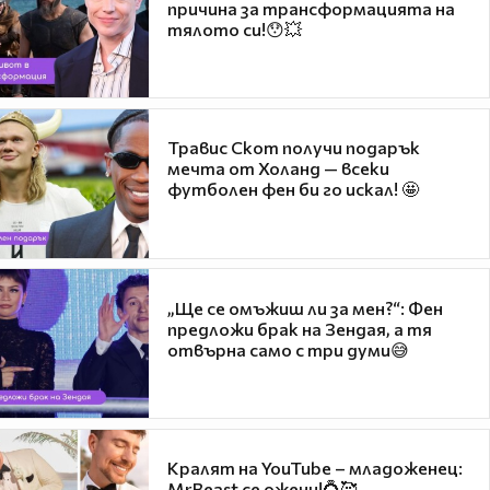
причина за трансформацията на
тялото си!😯💥
Травис Скот получи подарък
мечта от Холанд — всеки
футболен фен би го искал! 🤩
„Ще се омъжиш ли за мен?“: Фен
предложи брак на Зендая, а тя
отвърна само с три думи😅
Кралят на YouTube – младоженец:
MrBeast се ожени!💍🥰