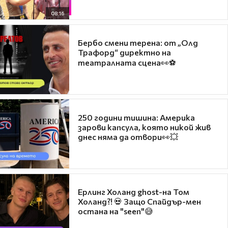
08:16
Бербо смени терена: от „Олд
Трафорд“ директно на
театралната сцена👀⚽
250 години тишина: Америка
зарови капсула, която никой жив
днес няма да отвори👀💥
Ерлинг Холанд ghost-на Том
Холанд?! 💀 Защо Спайдър-мен
остана на "seen"😅