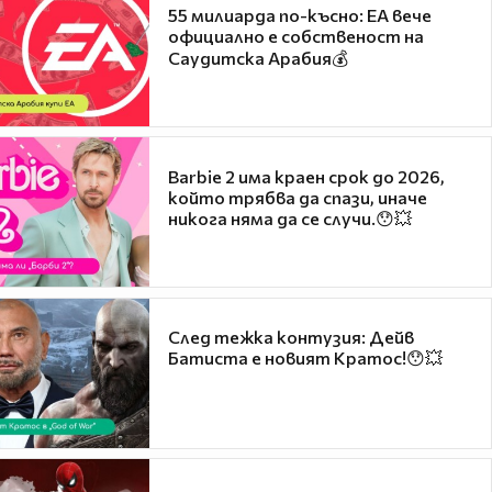
55 милиарда по-късно: EA вече
официално е собственост на
Саудитска Арабия💰
Barbie 2 има краен срок до 2026,
който трябва да спази, иначе
никога няма да се случи.😯💥
След тежка контузия: Дейв
Батиста е новият Кратос!😯💥