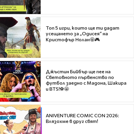
Топ 5 игри, които ще ти дадат
усещането за „Одисея“ на
Кристофър Нолан🤩🎮
Джъстин Бийбър ще пее на
Световното първенство по
футбол заедно с Мадона, Шакира
и BTS!⚽🤩
ANIVENTURE COMIC CON 2026:
Влязохме в друг свят!