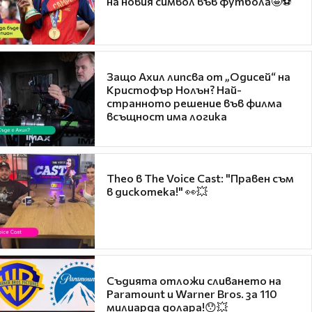
на новия символ във футбола🤩⚽
Защо Ахил липсва от „Одисей“ на
Кристофър Нолън? Най-
странното решение във филма
всъщност има логика
Theo в The Voice Cast: "Правен съм
в дискотека!" 👀💥
Съдията отложи сливането на
Paramount и Warner Bros. за 110
милиарда долара!😯💥