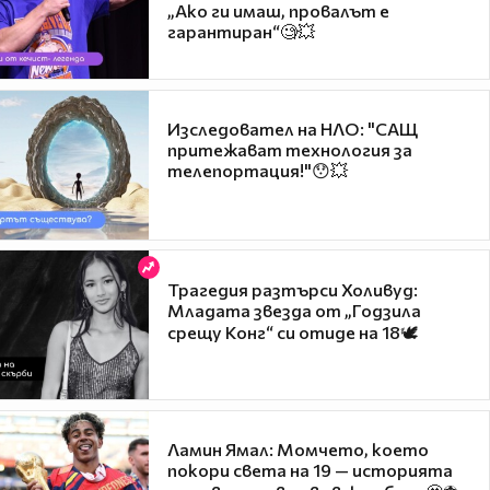
„Ако ги имаш, провалът е
гарантиран“🧐💥
Изследовател на НЛО: "САЩ
притежават технология за
телепортация!"😯💥
Трагедия разтърси Холивуд:
Младата звезда от „Годзила
срещу Конг“ си отиде на 18🕊️
Ламин Ямал: Момчето, което
покори света на 19 — историята