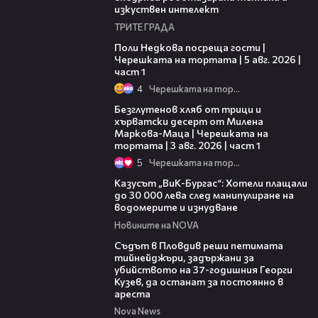
изкуствен интелект
ТРИТЕ ГРАДА
19:25
Поли Недкова посреща гости |
Черешката на тортата | 5 авг. 2026 |
част 1
4
Черешката на тортата
16:02
Безглутенов хляб от трици и
хърватски десерт от Милена
Маркова-Маца | Черешката на
тортата | 3 авг. 2026 | част 1
5
Черешката на тортата
02:21
Казусът „ВиК-Бургас“: Хотели плащали
до 30 000 лева след манипулиране на
водомерите и изнудване
Новините на NOVA
01:34
Съдът в Пловдив реши петимата
тийнейджъри, задържани за
убийството на 37-годишния Георги
Кузев, да останат за постоянно в
ареста
Nova News
05:05