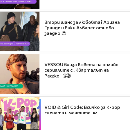
Втори шанс за любовта? Ариана
Гранде и Рики Алварес отново
заедно!😍
VESSOU влиза в света на онлайн
сериалите с „Кварталът на
Реджо“ 🤩🎬
VOID & Girl Code: Всичко за K-pop
сцената и мечтите им