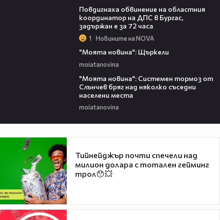
Повдигнаха обвинение на областния
координатор на ДПС в Бургас,
задържан е за 72 часа
1
Новините на NOVA
00:29
"Моята новина": Щъркели
moiatanovina
00:16
"Моята новина": Системен тормоз от
Слънчев бряг над няколко съседни
населени места
moiatanovina
Тийнейджър почти спечели над
милион долара с тотален гейминг
трол😯💥