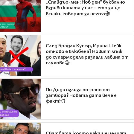
„Спайдър-мен: Нов ден“ буквално
взриви кината у нас – ето защо
всички говорят за него👀🎬
След Брадли Купър, Ирина Шейк
отново е влюбена? Новият мъж
до супермодела разпали лавина от
слухове🧐
Пи Диди излиза по-рано от
затвора? Новата дата вече е
факт!💥
Сватбата, която чакаше целият