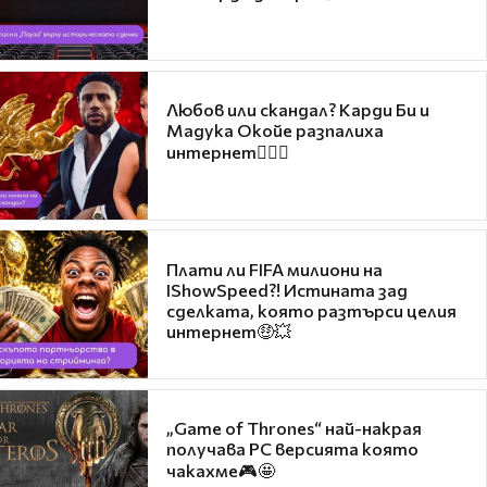
Любов или скандал? Карди Би и
Мадука Окойе разпалиха
интернет❤️‍🔥🔥
Плати ли FIFA милиони на
IShowSpeed?! Истината зад
сделката, която разтърси целия
интернет🤑💥
„Game of Thrones“ най-накрая
получава PC версията която
чакахме🎮🤩