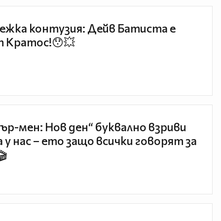
ежка контузия: Дейв Батиста е
 Кратос!😯💥
ър-мен: Нов ден“ буквално взриви
 у нас – ето защо всички говорят за
🎬