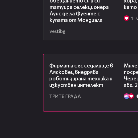
обещанието си и си
хора
спомня си с усмивка първият му 
татуира селекционера
като 
Луис де ла Фуенте с
А какво е футболът за тримата
1
купата от Мондиала
vestibg
Ивелин Попов: „Любов, страст, е
Лъчезар Балтанов: „Емоция, стра
00:06
Пламен Андреев: „Радост, любов и
Фирмата със седалище в
Миле
Лясковец внедрява
посре
роботизирана техника и
Чере
изкуствен интелект
авг. 
ТРИТЕ ГРАДА