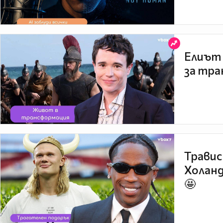
Елиът 
за тра
Травис
Холанд
🤩