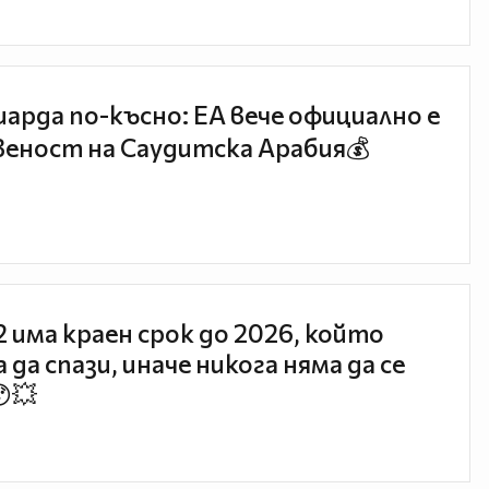
иарда по-късно: EA вече официално е
еност на Саудитска Арабия💰
 2 има краен срок до 2026, който
 да спази, иначе никога няма да се
😯💥