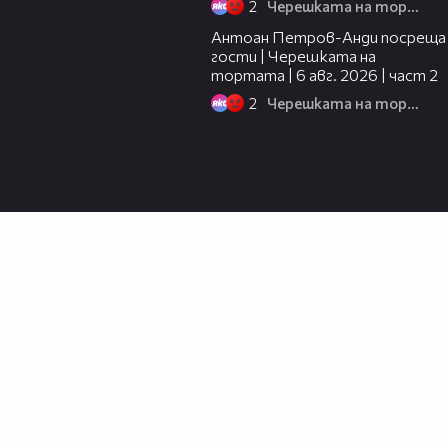
2
Черешката на тортата
11:00
Антоан Петров-Анди посреща
гости | Черешката на
тортата | 6 авг. 2026 | част 2
2
Черешката на тортата