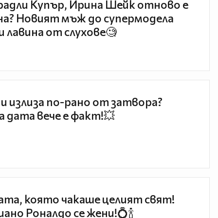
радли Купър, Ирина Шейк отново е
а? Новият мъж до супермодела
и лавина от слухове🧐
и излиза по-рано от затвора?
 дата вече е факт!💥
та, която чакаше целият свят!
ано Роналдо се жени!💍🍾