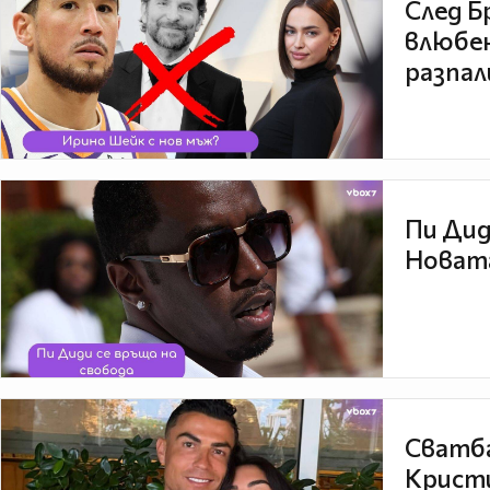
След Б
влюбен
разпал
Пи Дид
Новата
Сватба
Кристи