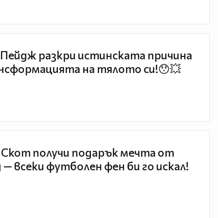
Пейдж разкри истинската причина
нсформацията на тялото си!😯💥
 Скот получи подарък мечта от
 — всеки футболен фен би го искал!