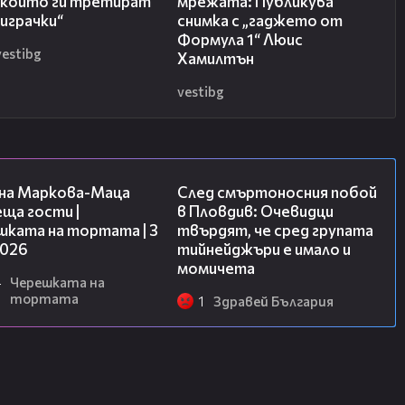
, които ги третират
мрежата: Публикува
треньор.
играчки“
снимка с „гаджето от
Формула 1“ Люис
 шампиони с три думи?
vestibg
Хамилтън
vestibg
моция!“
ст и вяра!“
20:17
09:32
 наслада!“
на Маркова-Маца
След смъртоносния побой
ща гости |
в Пловдив: Очевидци
шката на тортата | 3
твърдят, че сред групата
2026
тийнейджъри е имало и
момичета
4
Черешката на
тортата
1
Здравей България