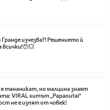
 Гранде изчезва?! Решението ѝ
 всички!😯💥
 я тананикат, но малцина знаят
та: VIRAL хитът „Papaoutai“
ст не е изпят от човек!