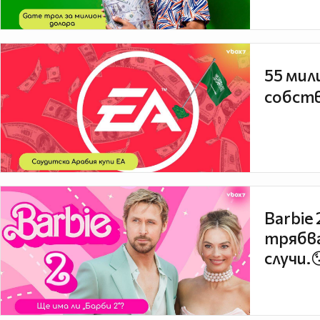
55 мил
собств
Barbie
трябва
случи.