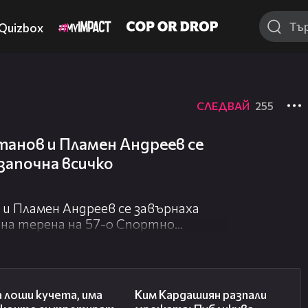
Quizbox
СЛЕДВАЙ
255
танов и Пламен Андреев се
започна всичко
 и Пламен Андреев се завърнаха
 на терена на 57-о Спортно
реща с първите треньори, които ги
36:08
00:57
ава. Гонeх го по два пъти на
 лоши кучета, има
Ким Кардашиян разпали
на злоба. Затова стана голям!“,