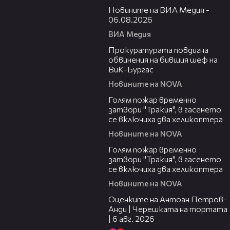
Новините на ВИА Медия -
06.08.2026
ВИА Медия
00:32
Прокуратурата повдигна
обвинения на бившия шеф на
ВиК-Бургас
Новините на NOVA
03:06
Голям пожар временно
затвори "Тракия", в гасенето
се включиха два хеликоптера
Новините на NOVA
03:39
Голям пожар временно
затвори "Тракия", в гасенето
се включиха два хеликоптера
Новините на NOVA
02:47
Оценките на Антоан Петров-
Анди | Черешката на тортата
| 6 авг. 2026