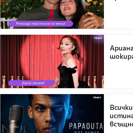
Ариана
шокира
Всички
истина
всъщно