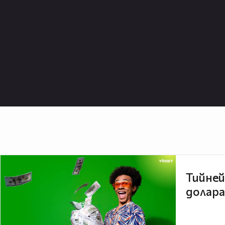
Тийней
долара