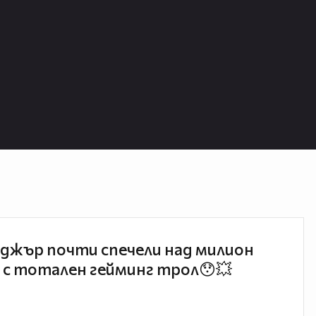
джър почти спечели над милион
 с тотален гейминг трол😯💥