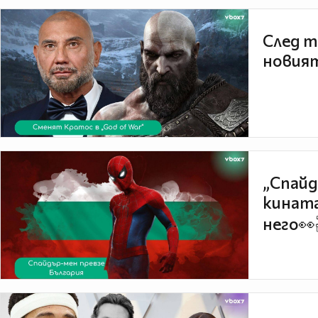
След т
новият
„Спайд
кината
него👀