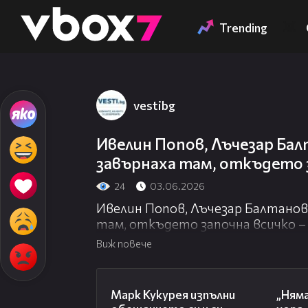
Member of
👾
Trending
vestibg
Ивелин Попов, Лъчезар Бал
завърнаха там, откъдето 
24
03.06.2026
Ивелин Попов, Лъчезар Балтанов
там, откъдето започна всичко –
училище. Емоции, носталгия и с
Виж повече
отгледаха като собствени деца.
00:54
„Ивелин от малък си беше луда гл
Марк Кукурея изпълни
„Няма
седмица, но се връщаше със спорт