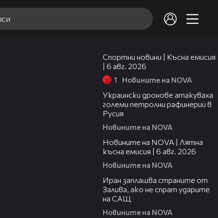
04:51
Спортни новини | Късна емисия
| 6 авг. 2026
1
Новините на NOVA
00:41
Украински дронове атакуваха
големи петролни рафинерии в
Русия
Новините на NOVA
20:26
Новините на NOVA | Лятна
късна емисия | 6 авг. 2026
Новините на NOVA
00:41
Иран заплашва страните от
Залива, ако не спрат ударите
на САЩ
Новините на NOVA
22:43