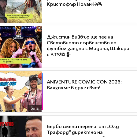
Кристофър Нолан🤩🎮
Джъстин Бийбър ще пее на
Световното първенство по
футбол заедно с Мадона, Шакира
и BTS!⚽🤩
ANIVENTURE COMIC CON 2026:
Влязохме в друг свят!
08:16
Бербо смени терена: от „Олд
Трафорд“ директно на