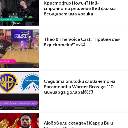
Кристофър Нолън? Най-
странното решение във филма
всъщност има логика
Theo в The Voice Cast: "Правен съм
в дискотека!" 👀💥
Съдията отложи сливането на
Paramount и Warner Bros. за 110
милиарда долара!😯💥
Любов или скандал? Карди Би и