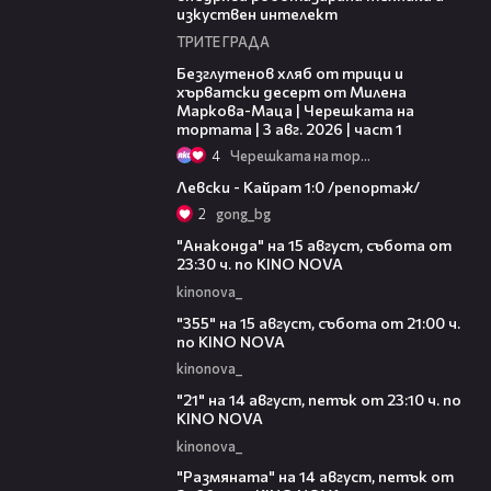
изкуствен интелект
ТРИТЕ ГРАДА
16:02
Безглутенов хляб от трици и
хърватски десерт от Милена
Маркова-Маца | Черешката на
тортата | 3 авг. 2026 | част 1
4
Черешката на тортата
05:57
Левски - Кайрат 1:0 /репортаж/
2
gong_bg
00:30
"Анаконда" на 15 август, събота от
23:30 ч. по KINO NOVA
kinonova_
00:31
"355" на 15 август, събота от 21:00 ч.
по KINO NOVA
kinonova_
00:29
"21" на 14 август, петък от 23:10 ч. по
KINO NOVA
kinonova_
00:29
"Размянaта" на 14 август, петък от