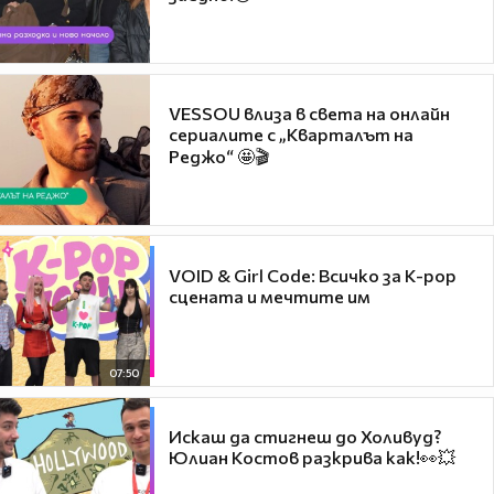
VESSOU влиза в света на онлайн
сериалите с „Кварталът на
Реджо“ 🤩🎬
VOID & Girl Code: Всичко за K-pop
сцената и мечтите им
07:50
Искаш да стигнеш до Холивуд?
Юлиан Костов разкрива как!👀💥