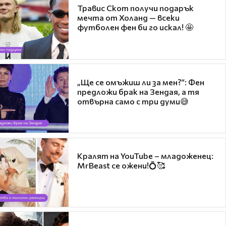
Травис Скот получи подарък
мечта от Холанд — всеки
футболен фен би го искал! 🤩
„Ще се омъжиш ли за мен?“: Фен
предложи брак на Зендая, а тя
отвърна само с три думи😅
Кралят на YouTube – младоженец:
MrBeast се ожени!💍🥰