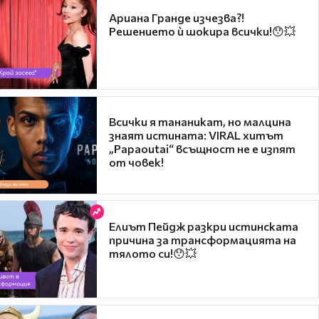
Ариана Гранде изчезва?!
Решението ѝ шокира всички!😯💥
Всички я тананикат, но малцина
знаят истината: VIRAL хитът
„Papaoutai“ всъщност не е изпят
от човек!
Елиът Пейдж разкри истинската
причина за трансформацията на
тялото си!😯💥