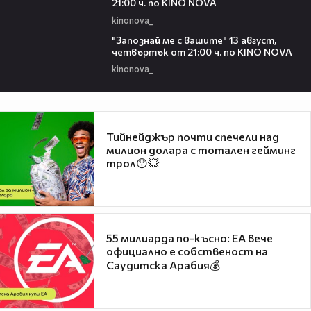
21:00 ч. по KINO NOVA
kinonova_
00:23
"Запознай ме с вашите" 13 август,
четвъртък от 21:00 ч. по KINO NOVA
kinonova_
Тийнейджър почти спечели над
милион долара с тотален гейминг
трол😯💥
55 милиарда по-късно: EA вече
официално е собственост на
Саудитска Арабия💰