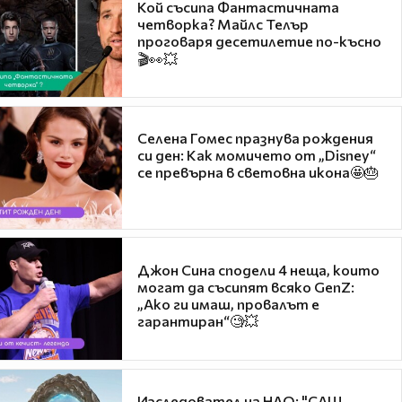
Кой съсипа Фантастичната
четворка? Майлс Телър
проговаря десетилетие по-късно
🎬👀💥
Селена Гомес празнува рождения
си ден: Как момичето от „Disney“
се превърна в световна икона🤩🎂
Джон Сина сподели 4 неща, които
могат да съсипят всяко GenZ:
„Ако ги имаш, провалът е
гарантиран“🧐💥
Изследовател на НЛО: "САЩ