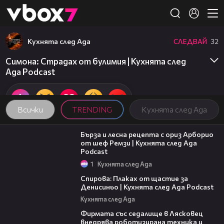
Member of
👾
Кухнята след Ада
СЛЕДВАЙ
32
Симона: Страдах от булимия | Кухнята след
Ада Podcast
Всички
TRENDING
Кухнята след Ада
18:45
Бърза и лесна рецепта с ориз Арборио
от шеф Ремзи | Кухнята след Ада
Podcast
1
Кухнята след Ада
37:44
Спирова: Плаках от щастие за
Денисиньо | Кухнята след Ада Podcast
Кухнята след Ада
00:06
Фирмата със седалище в Лясковец
внедрява роботизирана техника и