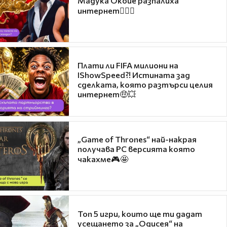
Мадука Окойе разпалиха
интернет❤️‍🔥🔥
Плати ли FIFA милиони на
IShowSpeed?! Истината зад
сделката, която разтърси целия
интернет🤑💥
„Game of Thrones“ най-накрая
получава PC версията която
чакахме🎮🤩
Топ 5 игри, които ще ти дадат
усещането за „Одисея“ на