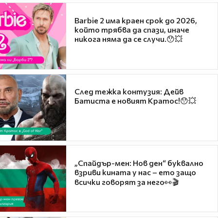
Barbie 2 има краен срок до 2026,
който трябва да спази, иначе
никога няма да се случи.😯💥
След тежка контузия: Дейв
Батиста е новият Кратос!😯💥
„Спайдър-мен: Нов ден“ буквално
взриви кината у нас – ето защо
всички говорят за него👀🎬