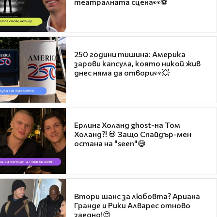
театралната сцена👀⚽
250 години тишина: Америка
зарови капсула, която никой жив
днес няма да отвори👀💥
Ерлинг Холанд ghost-на Том
Холанд?! 💀 Защо Спайдър-мен
остана на "seen"😅
Втори шанс за любовта? Ариана
Гранде и Рики Алварес отново
заедно!😍