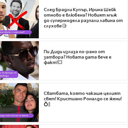
След Брадли Купър, Ирина Шейк
отново е влюбена? Новият мъж
до супермодела разпали лавина от
слухове🧐
Пи Диди излиза по-рано от
затвора? Новата дата вече е
факт!💥
Сватбата, която чакаше целият
свят! Кристиано Роналдо се жени!
💍🍾