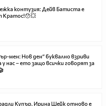
ежка контузия: Дейв Батиста е
 Кратос!😯💥
ър-мен: Нов ден“ буквално взриви
 у нас – ето защо всички говорят за
🎬
радли Купър, Ирина Шейк отново е