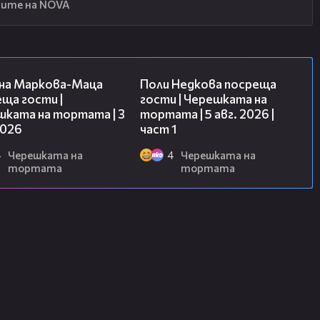
ите на NOVA
20:17
19:25
на Маркова-Маца
Поли Недкова посреща
ща гости |
гости | Черешката на
шката на тортата | 3
тортата | 5 авг. 2026 |
2026
част 1
4
Черешката на
4
Черешката на
тортата
тортата