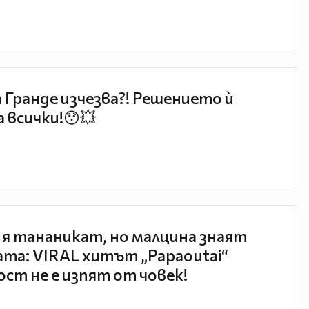
 Гранде изчезва?! Решението ѝ
 всички!😯💥
 я тананикат, но малцина знаят
та: VIRAL хитът „Papaoutai“
ст не е изпят от човек!