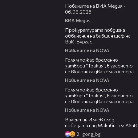
Новините на ВИА Медия -
06.08.2026
ВИА Медия
00:32
Прокуратурата повдигна
обвинения на бившия шеф на
ВиК-Бургас
Новините на NOVA
03:06
Голям пожар временно
затвори "Тракия", в гасенето
се включиха два хеликоптера
Новините на NOVA
03:39
Голям пожар временно
затвори "Тракия", в гасенето
се включиха два хеликоптера
Новините на NOVA
06:38
Валентин Илиев след
победата над Макаби Тел Авив
2
gong_bg
02:47