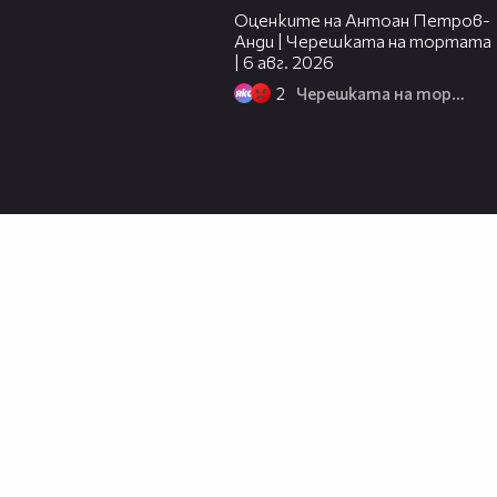
Оценките на Антоан Петров-
Анди | Черешката на тортата
| 6 авг. 2026
2
Черешката на тортата