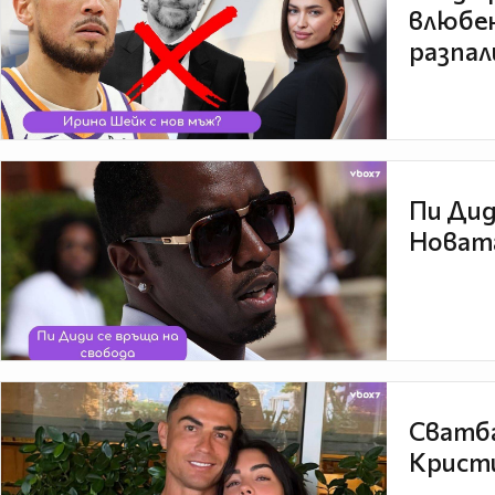
влюбен
разпал
Пи Дид
Новата
Сватба
Кристи