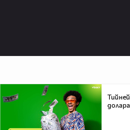
Тийней
долара