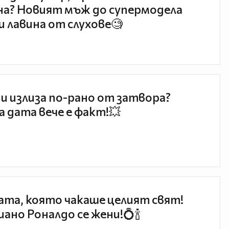
а? Новият мъж до супермодела
и лавина от слухове🧐
и излиза по-рано от затвора?
 дата вече е факт!💥
та, която чакаше целият свят!
ано Роналдо се жени!💍🍾