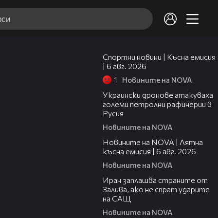
04:51
Спортни новини | Късна емисия
| 6 авг. 2026
1
Новините на NOVA
00:41
Украински дронове атакуваха
големи петролни рафинерии в
Русия
Новините на NOVA
20:26
Новините на NOVA | Лятна
късна емисия | 6 авг. 2026
Новините на NOVA
00:41
Иран заплашва страните от
Залива, ако не спрат ударите
на САЩ
Новините на NOVA
22:43