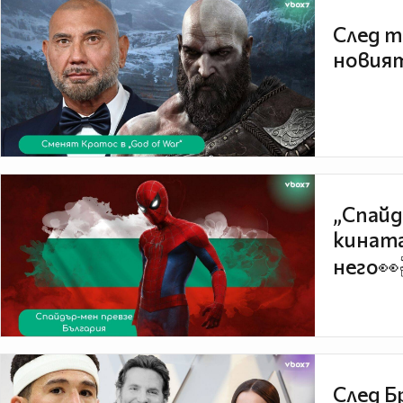
След т
новият
„Спайд
кината
него👀
След Б