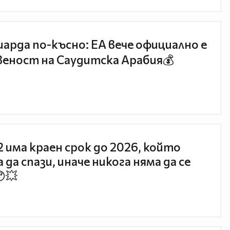
иарда по-късно: EA вече официално е
еност на Саудитска Арабия💰
 2 има краен срок до 2026, който
 да спази, иначе никога няма да се
😯💥