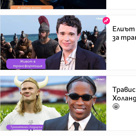
Елиът 
за тра
Травис
Холанд
🤩