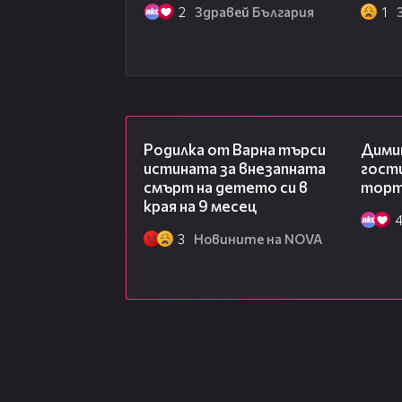
2
Здравей България
1
03:09
Родилка от Варна търси
Дими
истината за внезапната
гости
смърт на детето си в
торта
края на 9 месец
3
Новините на NOVA