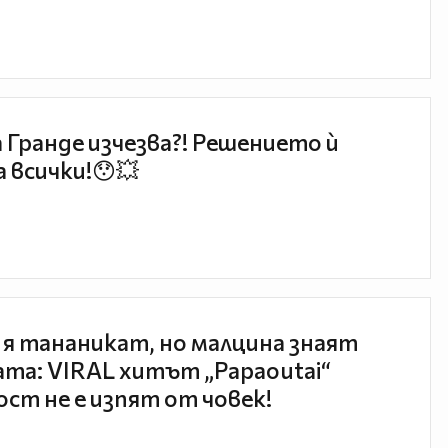
 Гранде изчезва?! Решението ѝ
 всички!😯💥
 я тананикат, но малцина знаят
та: VIRAL хитът „Papaoutai“
ст не е изпят от човек!