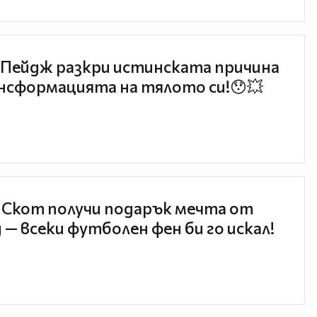
Пейдж разкри истинската причина
нсформацията на тялото си!😯💥
 Скот получи подарък мечта от
 — всеки футболен фен би го искал!