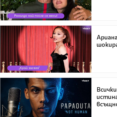
Ариана
шокира
Всички
истина
всъщно