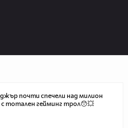
джър почти спечели над милион
 с тотален гейминг трол😯💥