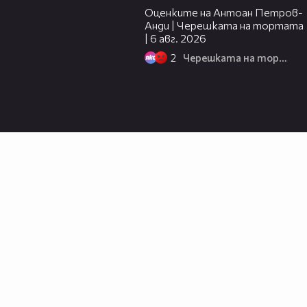
Оценките на Антоан Петров-
Анди | Черешката на тортата
| 6 авг. 2026
2
Черешката на тортата