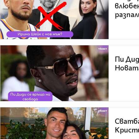
влюбен
разпал
Пи Дид
Новата
Сватба
Кристи