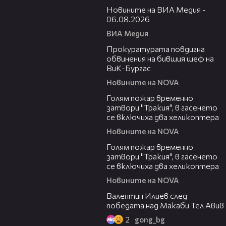
Новините на ВИА Медия -
06.08.2026
ВИА Медия
00:32
Прокуратурата повдигна
обвинения на бившия шеф на
ВиК-Бургас
Новините на NOVA
03:06
Голям пожар временно
затвори "Тракия", в гасенето
се включиха два хеликоптера
Новините на NOVA
03:39
Голям пожар временно
затвори "Тракия", в гасенето
се включиха два хеликоптера
Новините на NOVA
06:38
Валентин Илиев след
победата над Макаби Тел Авив
2
gong_bg
02:47