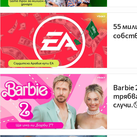
55 мил
собств
Barbie
трябва
случи.