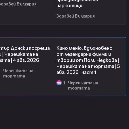
Здравей България
наркотици
Здравей България
17:43
15:39
тър Донски посреща
Кино меню, вдъхновено
 | Черешката на
от легендарни филми и
та | 4 авг. 2026
творци от Поли Недкова |
Черешката на тортата | 5
4
Черешката на
авг. 2026 | част 1
тортата
1
Черешката на
тортата