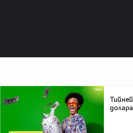
Тийней
долара