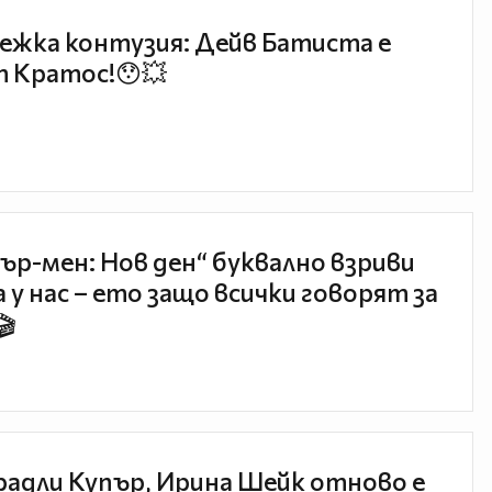
ежка контузия: Дейв Батиста е
 Кратос!😯💥
ър-мен: Нов ден“ буквално взриви
 у нас – ето защо всички говорят за
🎬
радли Купър, Ирина Шейк отново е