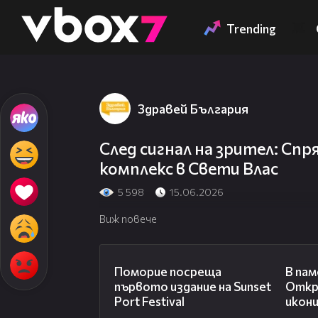
Member of
👾
Trending
Здравей България
След сигнал на зрител: Спр
комплекс в Свети Влас
5 598
15.06.2026
Виж повече
05:54
Поморие посреща
В пам
първото издание на Sunset
Откр
Port Festival
икони