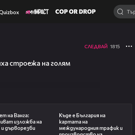
Quizbox
СЛЕДВАЙ
1815
яха строежа на голям
07:17
09:25
ет на Ванга:
Къде е България на
иват изложба на
картата на
 и дърворезби
международния трафик и
производство на