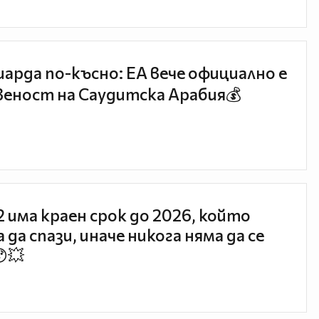
иарда по-късно: EA вече официално е
еност на Саудитска Арабия💰
 2 има краен срок до 2026, който
 да спази, иначе никога няма да се
😯💥