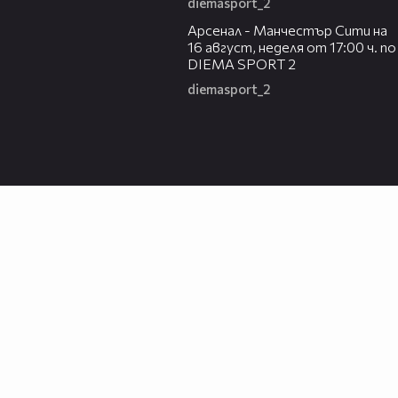
diemasport_2
00:38
Арсенал - Манчестър Сити на
16 август, неделя от 17:00 ч. по
DIEMA SPORT 2
diemasport_2