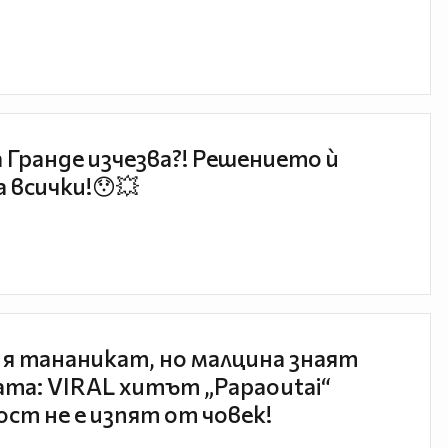
 Гранде изчезва?! Решението ѝ
 всички!😯💥
 я тананикат, но малцина знаят
та: VIRAL хитът „Papaoutai“
ст не е изпят от човек!