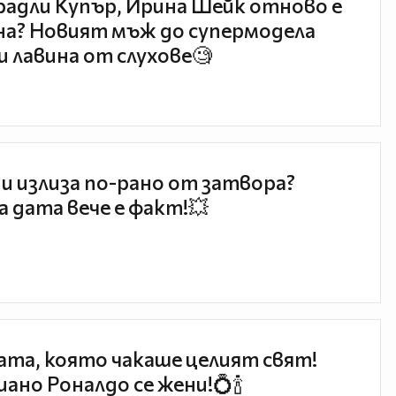
радли Купър, Ирина Шейк отново е
а? Новият мъж до супермодела
и лавина от слухове🧐
и излиза по-рано от затвора?
 дата вече е факт!💥
та, която чакаше целият свят!
ано Роналдо се жени!💍🍾