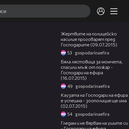
04:08
Жертвите на полицейско
насилие проговарят пред
Господарите (09.07.2015)
53
gospodarinaefira
03:27
Бяла лястовица за момчета,
спасили мъж от пожар -
Господари на ефира
(16.07.2015)
49
gospodarinaefira
04:03
Каузата на Господари на ефира
е успешна - зоополиция ще има
(02.07.2015)
54
gospodarinaefira
07:41
Гледам и не вярвам на ушите си
- Господари на ефира