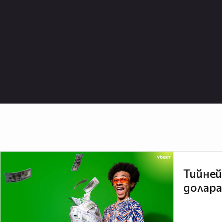
Тийней
долара