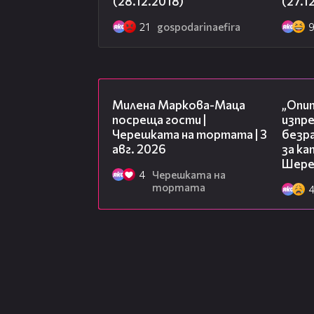
(28.12.2018)
(27.1
21
gospodarinaefira
20:17
Милена Маркова-Маца
„Опит
посреща гости |
изпр
Черешката на тортата | 3
безр
авг. 2026
за к
Шере
4
Черешката на
тортата