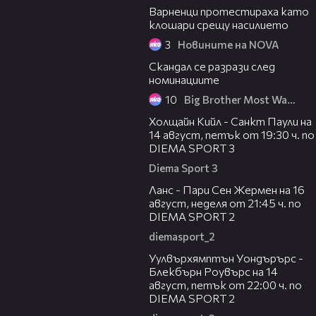
Варненци протестираха като
клошари срещу насилието
3
Новините на NOVA
06:47
Скандал се разрази след
номинациите
10
Big Brother Most Wanted
00:36
Холщайн Кийл - Санкт Паули на
14 август, петък от 19:30 ч. по
DIEMA SPORT 3
Diema Sport 3
00:45
Ланс - Пари Сен Жермен на 16
август, неделя от 21:45 ч. по
DIEMA SPORT 2
diemasport_2
00:37
Уулвърхямптън Уондърърс -
Блекбърн Роувърс на 14
август, петък от 22:00 ч. по
DIEMA SPORT 2