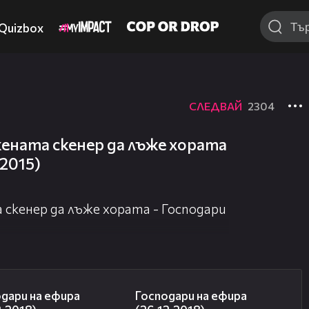
Quizbox
СЛЕДВАЙ
2304
ената скенер да лъже хората
.2015)
 скенер да лъже хората - Господари
23:13
24:03
дари на ефира
Господари на ефира