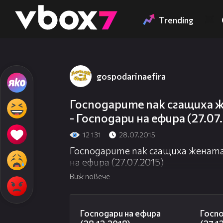
Member of
👾
Trending
gospodarinaefira
Господарите пак сгащиха ж
- Господари на ефира (27.07
12 131
28.07.2015
Господарите пак сгащиха жената
на ефира (27.07.2015)
Виж повече
24:03
Господари на ефира
Госпо