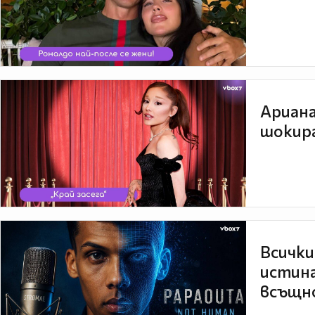
Ариана
шокира
Всички
истина
всъщно