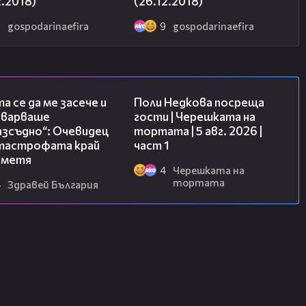
2.2018)
(26.12.2018)
9
gospodarinaefira
9
gospodarinaefira
06:38
19:25
а се да ме засече и
Поли Недкова посреща
еварваше
гости | Черешката на
азсъдно“: Очевидец
тортата | 5 авг. 2026 |
атастрофата край
част 1
метя
4
Черешката на
тортата
4
Здравей България