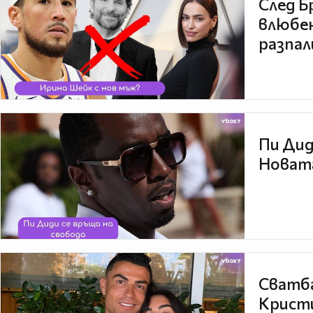
След Б
влюбен
разпал
Пи Дид
Новата
Сватба
Кристи