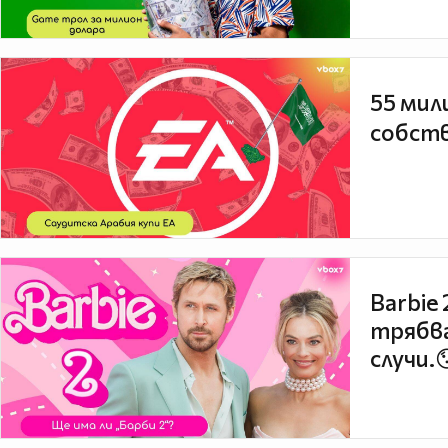
55 мил
собств
Barbie
трябва
случи.