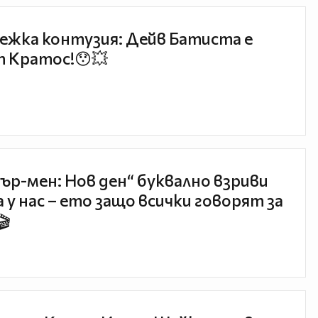
ежка контузия: Дейв Батиста е
 Кратос!😯💥
ър-мен: Нов ден“ буквално взриви
 у нас – ето защо всички говорят за
🎬