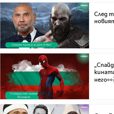
След т
новият
„Спайд
кината
него👀