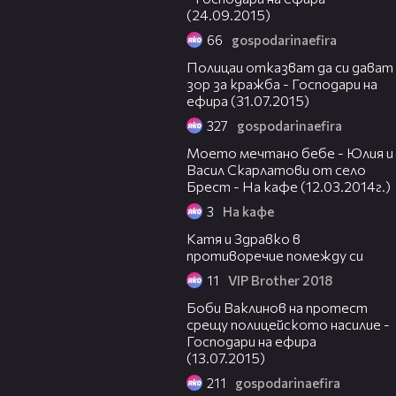
(24.09.2015)
66
gospodarinaefira
03:36
Полицаи отказват да си дават
зор за кражба - Господари на
ефира (31.07.2015)
327
gospodarinaefira
52:35
Моето мечтано бебе - Юлия и
Васил Скарлатови от село
Брест - На кафе (12.03.2014г.)
3
На кафе
03:39
Катя и Здравко в
противоречие помежду си
11
VIP Brother 2018
02:14
Боби Ваклинов на протест
срещу полицейското насилие -
Господари на ефира
(13.07.2015)
211
gospodarinaefira
01:39