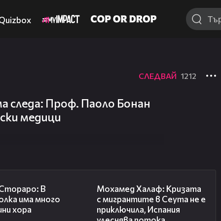
Quizbox
СЛЕДВАЙ
1212
а следа: Проф. Паоло Бонан
рски медици
27:22
13:15
 Стораро: В
Мохамед Халаф: Кризата
олка има много
с мигрантите в Сеута не е
шни хора
приключила, Испания
улеснява потока