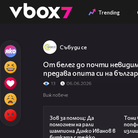
Member of
👾
Trending
Събуди се
От белег до почти невидим
предава опита си на бълга
13
06.06.2026
Виж повече
03:29
Зов за помощ: Да
Тони
помогнем на рали
попф
шампиона Динко Иванов в
изли
битката с тежко