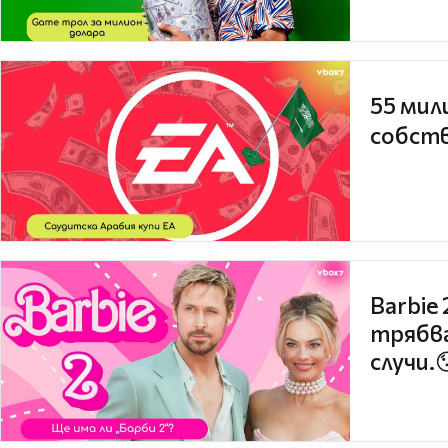
55 мил
собств
Barbie
трябва
случи.