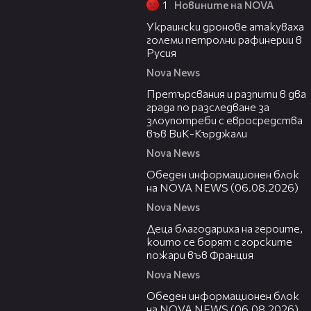
1
Новините на NOVA
00:57
Украински дронове атакуваха
големи петролни рафинерии в
Русия
Nova News
00:27
Претърсвания и разпити в два
града по разследване за
злоупотреби с евросредства
във ВиК-Кърджали
Nova News
27:22
Обеден информационен блок
на NOVA NEWS (06.08.2026)
Nova News
01:50
Деца благодариха на героите,
които се борят с горските
пожари във Франция
Nova News
01:14:28
Обеден информационен блок
на NOVA NEWS (06.08.2026)