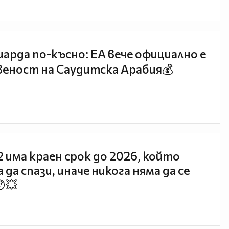
иарда по-късно: EA вече официално е
еност на Саудитска Арабия💰
 2 има краен срок до 2026, който
 да спази, иначе никога няма да се
😯💥