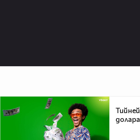
Тийней
долара