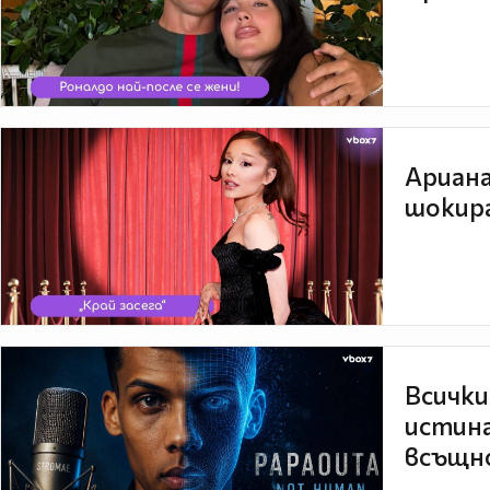
Ариана
шокира
Всички
истина
всъщно