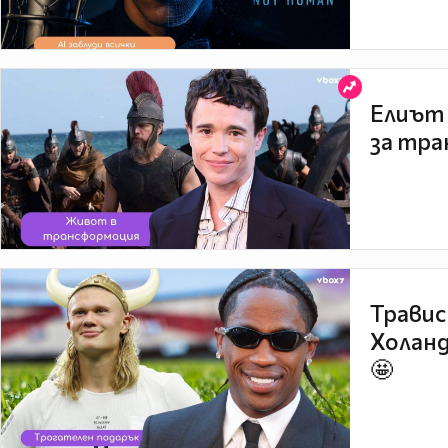
Елиът 
за тра
Травис
Холанд
🤩