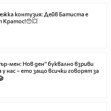
ежка контузия: Дейв Батиста е
 Кратос!😯💥
ър-мен: Нов ден“ буквално взриви
 у нас – ето защо всички говорят за
🎬