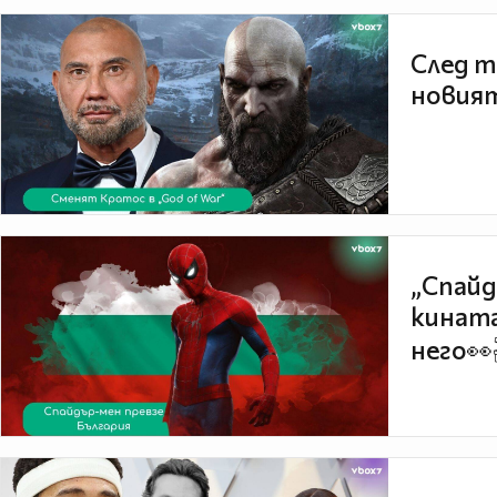
След т
новият
„Спайд
кината
него👀