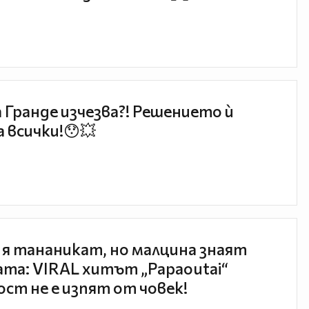
 Гранде изчезва?! Решението ѝ
 всички!😯💥
 я тананикат, но малцина знаят
та: VIRAL хитът „Papaoutai“
ст не е изпят от човек!