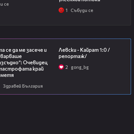
и се
1
Събуди се
06:38
05:57
а се да ме засече и
Левски - Кайрат 1:0 /
еварваше
репортаж/
азсъдно“: Очевидец
2
gong_bg
атастрофата край
метя
Здравей България