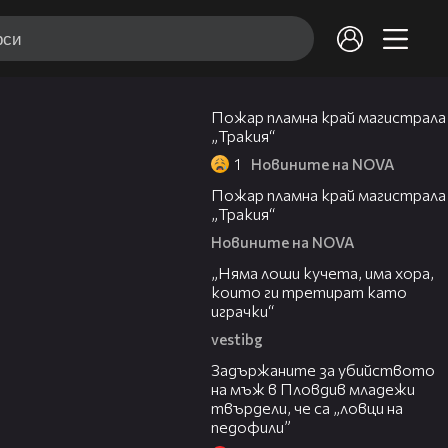
00:20
Пожар пламна край магистрала
„Тракия“
1
Новините на NOVA
00:10
Пожар пламна край магистрала
„Тракия“
Новините на NOVA
36:08
„Няма лоши кучета, има хора,
които ги третират като
играчки“
vestibg
20:30
Задържаните за убийството
на мъж в Пловдив младежи
твърдели, че са „ловци на
педофили”