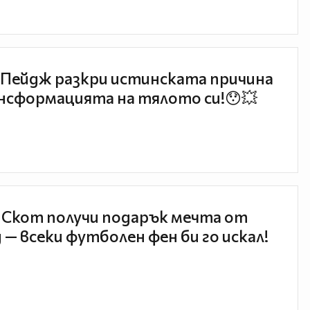
Пейдж разкри истинската причина
нсформацията на тялото си!😯💥
 Скот получи подарък мечта от
 — всеки футболен фен би го искал!