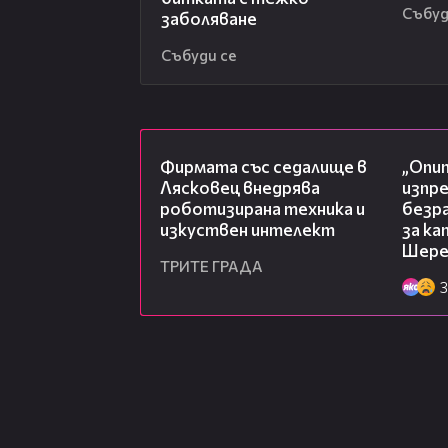
Събуд
заболяване
Събуди се
00:06
Фирмата със седалище в
„Опит
Лясковец внедрява
изпр
роботизирана техника и
безр
изкуствен интелект
за к
Шере
ТРИТЕ ГРАДА
3