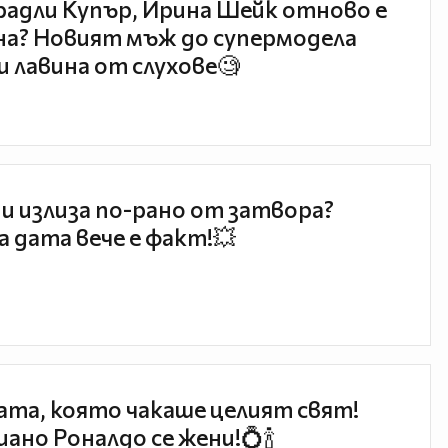
радли Купър, Ирина Шейк отново е
а? Новият мъж до супермодела
и лавина от слухове🧐
и излиза по-рано от затвора?
 дата вече е факт!💥
та, която чакаше целият свят!
ано Роналдо се жени!💍🍾