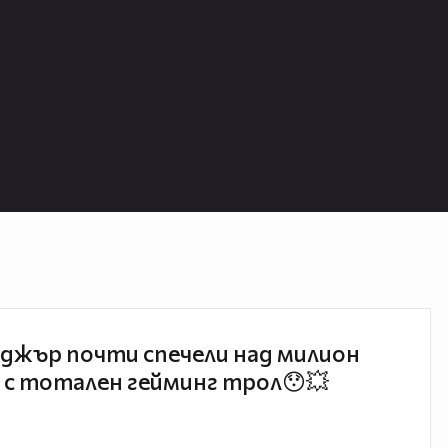
джър почти спечели над милион
 с тотален гейминг трол😯💥