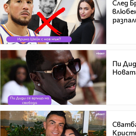
След Б
влюбен
разпал
Пи Дид
Новата
Сватба
Кристи