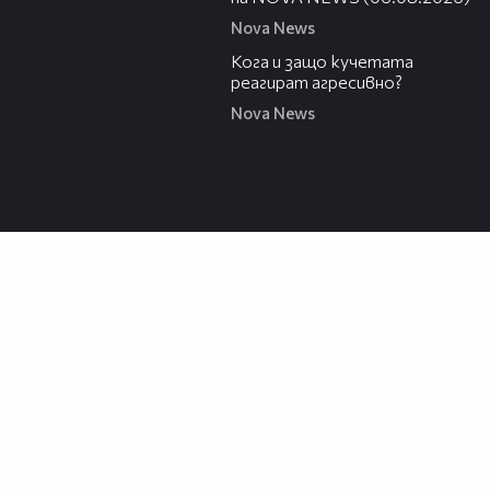
Nova News
13:53
Кога и защо кучетата
реагират агресивно?
Nova News