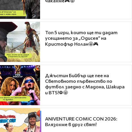
чакахме🎮🤩
Топ 5 игри, които ще ти дадат
усещането за „Одисея“ на
Кристофър Нолан🤩🎮
Джъстин Бийбър ще пее на
Световното първенство по
футбол заедно с Мадона, Шакира
и BTS!⚽🤩
ANIVENTURE COMIC CON 2026:
Влязохме в друг свят!