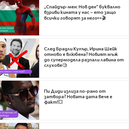
„Спайдър-мен: Нов ден“ буквално
взриви кината у нас – ето защо
всички говорят за него👀🎬
След Брадли Купър, Ирина Шейк
отново е влюбена? Новият мъж
до супермодела разпали лавина от
слухове🧐
Пи Диди излиза по-рано от
затвора? Новата дата вече е
факт!💥