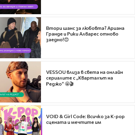
Втори шанс за любовта? Ариана
Гранде и Рики Алварес отново
заедно!😍
VESSOU влиза в света на онлайн
сериалите с „Кварталът на
Реджо“ 🤩🎬
VOID & Girl Code: Всичко за K-pop
сцената и мечтите им