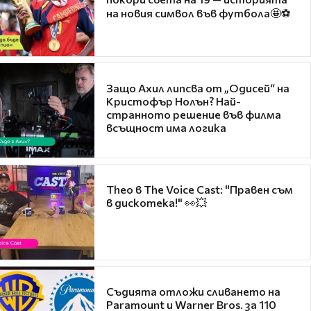
на новия символ във футбола🤩⚽
Защо Ахил липсва от „Одисей“ на
Кристофър Нолън? Най-
странното решение във филма
всъщност има логика
Theo в The Voice Cast: "Правен съм
в дискотека!" 👀💥
Съдията отложи сливането на
Paramount и Warner Bros. за 110