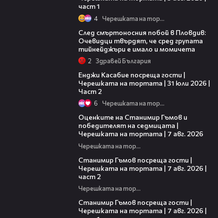
част 1
4
Черешката на тортата
09:32
След смъртоносния побой в Пловдив:
Очевидци твърдят, че сред групата
тийнейджъри е имало и момичета
2
Здравей България
16:45
Енджи Касабие посреща гости |
Черешката на тортата | 31 юли 2026 |
Част 2
6
Черешката на тортата
02:15
Оценките на Станимир Гъмов и
победителят на седмицата |
Черешката на тортата | 7 авг. 2026
Черешката на тортата
12:30
Станимир Гъмов посреща гости |
Черешката на тортата | 7 авг. 2026 |
част 2
Черешката на тортата
16:22
Станимир Гъмов посреща гости |
Черешката на тортата | 7 авг. 2026 |