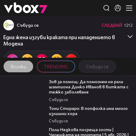
Member of
👾
Събуди се
СЛЕДВАЙ
1212
Една жена изгуби краката при нападението в
Модена
Всички
TRENDING
Събуди се
03:29
Зов за помощ: Да помогнем на рали
шампиона Динко Иванов в битката с
тежко заболяване
Събуди се
27:22
Тони Стораро: В попфолка има много
излишни хора
Събуди се
19:25
Поли Недкова посреща гости |
Черешката на тортата | 5 авг. 2026 |