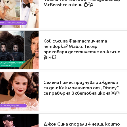
MrBeast се ожени!💍🥰
Кой съсипа Фантастичната
четворка? Майлс Телър
проговаря десетилетие по-късно
🎬👀💥
Селена Гомес празнува рождения
си ден: Как момичето от „Disney“
се превърна в световна икона🤩🎂
Джон Сина сподели 4 неща, които