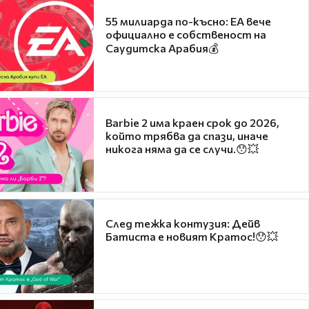
55 милиарда по-късно: EA вече
официално е собственост на
Саудитска Арабия💰
Barbie 2 има краен срок до 2026,
който трябва да спази, иначе
никога няма да се случи.😯💥
След тежка контузия: Дейв
Батиста е новият Кратос!😯💥