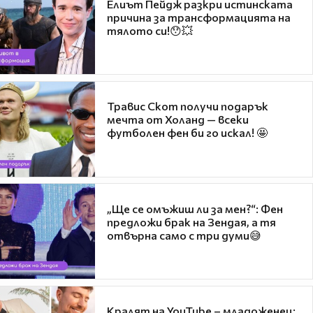
Елиът Пейдж разкри истинската
причина за трансформацията на
тялото си!😯💥
Травис Скот получи подарък
мечта от Холанд — всеки
футболен фен би го искал! 🤩
„Ще се омъжиш ли за мен?“: Фен
предложи брак на Зендая, а тя
отвърна само с три думи😅
Кралят на YouTube – младоженец: