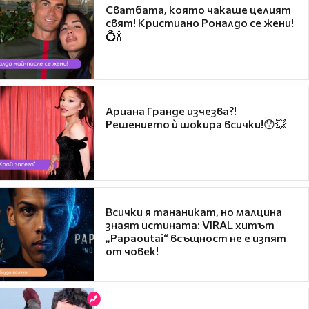
Сватбата, която чакаше целият
свят! Кристиано Роналдо се жени!
💍🍾
Ариана Гранде изчезва?!
Решението ѝ шокира всички!😯💥
Всички я тананикат, но малцина
знаят истината: VIRAL хитът
„Papaoutai“ всъщност не е изпят
от човек!