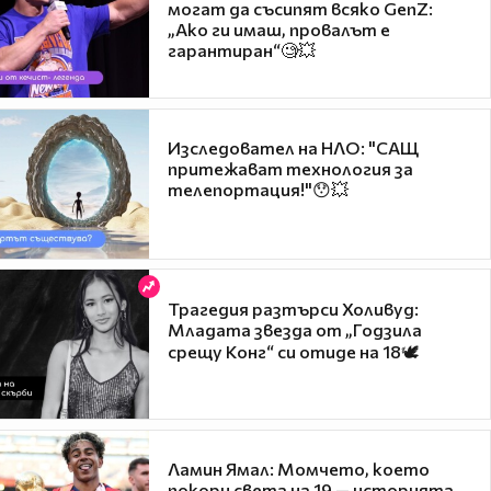
могат да съсипят всяко GenZ:
„Ако ги имаш, провалът е
гарантиран“🧐💥
Изследовател на НЛО: "САЩ
притежават технология за
телепортация!"😯💥
Трагедия разтърси Холивуд:
Младата звезда от „Годзила
срещу Конг“ си отиде на 18🕊️
Ламин Ямал: Момчето, което
покори света на 19 — историята