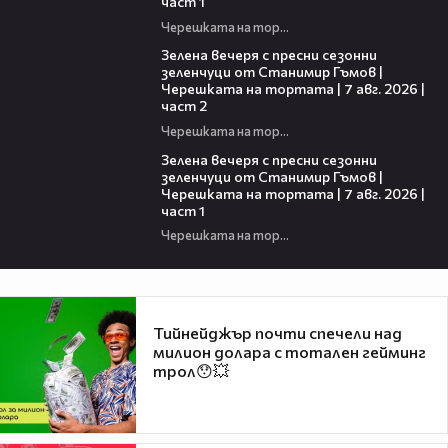
част 1
Черешката на тортата
17:48
Зелена вечеря с пресни сезонни
зеленчуци от Станимир Гъмов |
Черешката на тортата | 7 авг. 2026 |
част 2
Черешката на тортата
16:06
Зелена вечеря с пресни сезонни
зеленчуци от Станимир Гъмов |
Черешката на тортата | 7 авг. 2026 |
част 1
Черешката на тортата
Тийнейджър почти спечели над
милион долара с тотален гейминг
трол😯💥