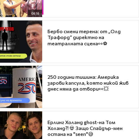
08:16
Бербо смени терена: от „Олд
Трафорд“ директно на
театралната сцена👀⚽
250 години тишина: Америка
зарови капсула, която никой жив
днес няма да отвори👀💥
Ерлинг Холанд ghost-на Том
Холанд?! 💀 Защо Спайдър-мен
остана на "seen"😅