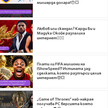
милиарда долара!😯💥
Любов или скандал? Карди Би и
Мадука Окойе разпалиха
интернет❤️‍🔥🔥
Плати ли FIFA милиони на
IShowSpeed?! Истината зад
сделката, която разтърси целия
интернет🤑💥
„Game of Thrones“ най-накрая
получава PC версията която